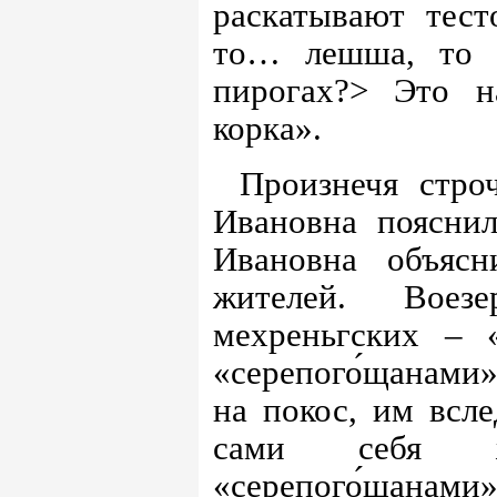
раскатывают тест
то… лешша, то 
пирогах?> Это н
корка».
Произнечя стро
Ивановна пояснил
Ивановна объяс
жителей. Воезе
мехреньгских – 
«серепого́щанами»
на покос, им всле
сами себя ж
«серепого́щанами»