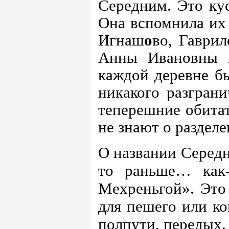
Середним. Это кус
Она вспомнила их 
Игнаш
о
во, Гаври
Анны Ивановны н
каждой деревне б
никакого разгран
теперешние обита
не знают о разделе
О названии Середн
то раньше… как
Мехреньгой». Это
для пешего или ко
полпути, передых.