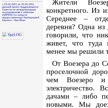
Жители Воезе
с 25.02.2001 по 25.05.2001
данный проект поддерживался
конкретного. Из и
Советом по международным
исследованиям и обменам
(АЙРЕКС) из средств,
Середнее – отд
предоставленных Корпорацией
Карнеги - Нью-Йорк.
деревня? Одна из
говорили, что ни
живет, что туда
менее мы решили т
От Воезера до С
проселочной доро
чем Воезеро и
электричество. 
дачами – либо п
новыми. Мы дое