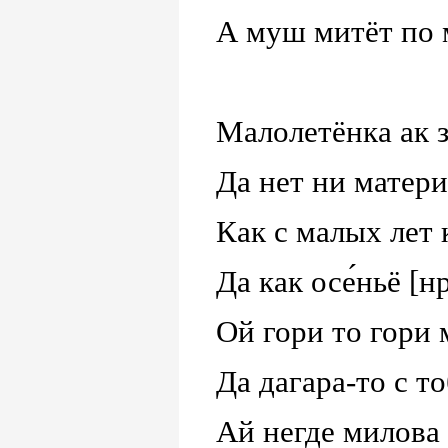
А муш митёт по 
Малолетёнка ак з
Да нет ни матери
Как с малых лет 
Да как осе́ньё [н
Ой гори то гори 
Да дагара-то с то
Ай негде милова 