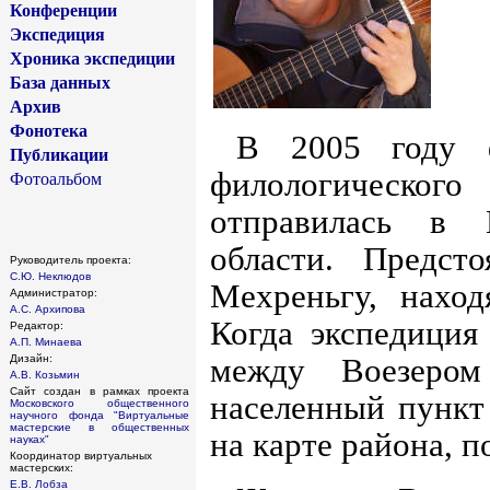
Конференции
Экспедиция
Хроника экспедиции
База данных
Архив
Фонотека
В 2005 году ф
Публикации
филологическог
Фотоальбом
отправилась в 
области. Предст
Руководитель проекта:
С.Ю. Неклюдов
Мехреньгу, наход
Администратор:
А.С. Архипова
Когда экспедиция
Редактор:
А.П. Минаева
Дизайн:
между Воезеро
А.В. Козьмин
Сайт создан в рамках проекта
населенный пункт
Московского общественного
научного фонда
"Виртуальные
мастерские в общественных
на карте района, п
науках"
Координатор виртуальных
мастерских:
Е.В. Лобза