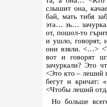
та, а она… <Кто 
слышит она, кача
бай, мать тибя за
эта… зъ… зачуркал
от, пошол-то гъри
и ушло, говорят,
они взяли. <…> <
вот и говорят ш
зачуркали? Это ч
<Это кто – леший 
бегут и кричат:
<Чтобы леший отда
Но больше всег