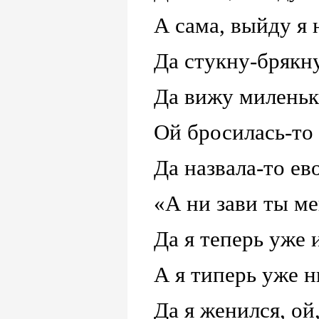
А сама, выйду я 
Да стукну-брякну
Да вижу миленьк
Ой бросилась-то
Да назвала-то ев
«А ни зави ты м
Да я теперь уже 
А я типерь уже н
Да я женился, ой,