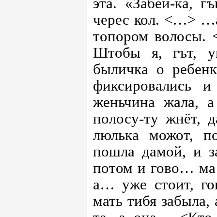
эта. «Забей-ка, г
черес кол. <…> …а
топором волосы. 
Штобы я, гът, у
быличка о ребен
фиксировались и
женьчина жала, 
полосу-ту жнёт, 
люлька можот, 
пошла дамой, и з
потом и гово… ма…
а… уже стоит, го
мать тибя забыла,