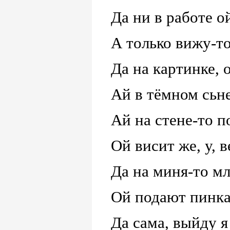
Да ни в работе ой
А только вижу-то
Да на картинке, 
Ай в тёмном
c
ьн
Ай на стене-то по
Ой висит же, у, 
Да на миня-то мл
Ой подают пинка 
Да сама, выйду я