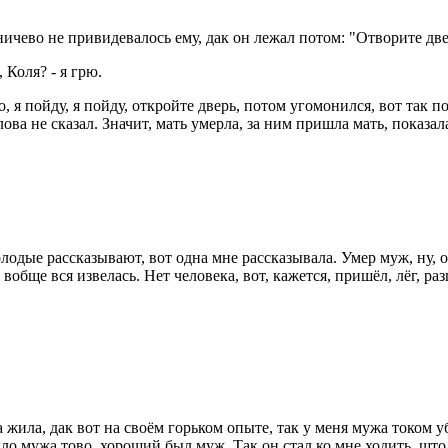
 ничево не привидевалось ему, дак он лежал потом: "Отворите две
, Коля? - я грю.
, я пойду, я пойду, откройте дверь, потом угомонился, вот так по
лова не сказал. Значит, мать умерла, за ним пришла мать, показал
одые рассказывают, вот одна мне рассказывала. Умер муж, ну, он
, вобще вся извелась. Нет человека, вот, кажется, пришёл, лёг, р
а жила, дак вот на своём горьком опыте, так у меня мужа током уб
о мужа тово, хороший был муж. Так он стал ко мне ходить, што 