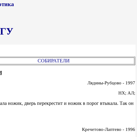
отика
ГГУ
СОБИРАТЕЛИ
И
Лядины-Рубцово - 1997
НХ; АЛ;
ала ножик, дверь перекрестит и ножик в порог втыкала. Так он
Кречетово-Лаптево - 1996