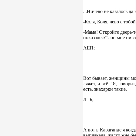
...Ничево не казалось да
-Коля, Коля, чево с тобой
-Мама! Откройте дверь-то
показался?"- он мне ни с
АЕП;
Вот бывает, женщины мол
ляжет, и всё. "Я, говорит
есть, знахарки такие.
ЛТБ;
А вот в Караганде я когд
выплакала, жалко мне был