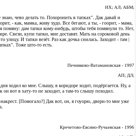
НХ; АЛ; АБМ;
 знаю, чево делать то. Похоронить в тапках". Дак давай и
ит, - как, мамка, живу худо. Все бегают, а ты, - гоорит, - мама,
тебя помяну: дам тапки кому-нибудь, штобы тебя помянули то. Нет,
тире. Свези, купи тапки, мне доставят. Мать на сороковой день
 улицу. И тапки везёт. Раз как дочка снилась. Заходит - там |
апках". Тоже што-то есть.
Печниково-Ватамановская - 1997
АП; ДЛ;
дня ходил ко мне. Слышу, в коридоре ходит, подёргается. Ну, а
 он вот в хату-то не заходит, а там-то слышу походил.
-накрест. [Помогало?] Дак вот, он, я гоуорю, двери-то мне уже
а.
Кречетово-Евсино-Ручьевская - 1996