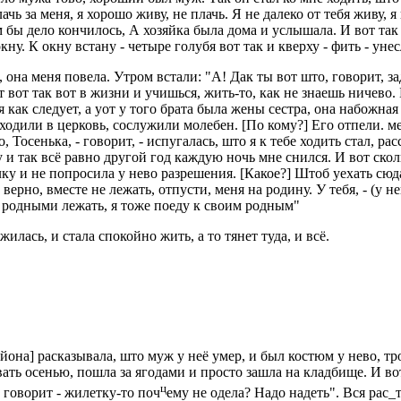
ачь за меня, я хорошо живу, не плачь. Я не далеко от тебя живу, 
м бы дело кончилось, А хозяйка была дома и услышала. И вот так
 окну. К окну встану - четыре голубя вот так и кверху - фить - ун
, она меня повела. Утром встали: "А! Дак ты вот што, говорит, з
т вот так вот в жизни и учишься, жить-то, как не знаешь ничево.
я как следует, а уот у того брата была жены сестра, она набожна
ходили в церковь, сослужили молебен. [По кому?] Его отпели. м
 Тосенька, - говорит, - испугалась, што я к тебе ходить стал, ра
 и так всё равно другой год каждую ночь мне снился. И вот скол
лку и не попросила у нево разрешения. [Какое?] Штоб уехать сюд
верно, вместе не лежать, отпусти, меня на родину. У тебя, - (у не
с родными лежать, я тоже поеду к своим родным"
жилась, и стала спокойно жить, а то тянет туда, и всё.
она] расказывала, што муж у неё умер, и был костюм у нево, тро
ть осенью, пошла за ягодами и просто зашла на кладбище. И вот, г
ц
 говорит - жилетку-то поч
ему не одела? Надо надеть". Вся рас_