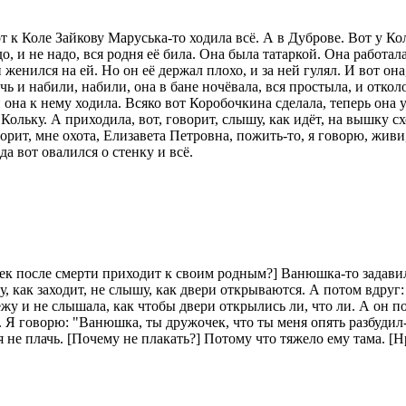
т к Коле Зайкову Маруська-то ходила всё. А в Дуброве. Вот у Кол
до, и не надо, вся родня её била. Она была татаркой. Она работа
 женился на ей. Но он её держал плохо, и за ней гулял. И вот она
очь и набили, набили, она в бане ночёвала, вся простыла, и отко
 она к нему ходила. Всяко вот Коробочкина сделала, теперь она у
 Кольку. А приходила, вот, говорит, слышу, как идёт, на вышку с
ворит, мне охота, Елизавета Петровна, пожить-то, я говорю, живи
да вот овалился о стенку и всё.
век после смерти приходит к своим родным?] Ванюшка-то задавилс
, как заходит, не слышу, как двери открываются. А потом вдруг:
ежу и не слышала, как чтобы двери открылись ли, что ли. А он по
. Я говорю: "Ванюшка, ты дружочек, что ты меня опять разбудил-т
я не плачь. [Почему не плакать?] Потому что тяжело ему тама. [Нр