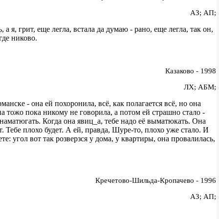
АЗ; АП;
а я, грит, еще легла, встала да думаю - рано, еще легла, так он,
игде никово.
Казаково - 1998
ЛХ; АБМ;
анске - она ей похоронила, всё, как полагается всё, но она
на тожо пока никому не говорила, а потом ей страшно стало -
 наматюгать. Когда она явиц_а, тебе надо её выматюкать. Она
т. Тебе плохо будет. А ей, правда, Шуре-то, плохо уже стало. И
е: угол вот так розверзся у дома, у квартиры, она провалилась,
Кречетово-Шильда-Кропачево - 1996
АЗ; АП;