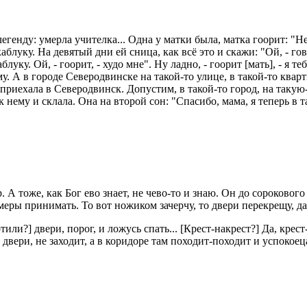
егенду: умерла учителка... Одна у матки была, матка гоорит: "Не
луку. На девятый дни ей сница, как всё это и скажи: "Ой, - говор
луку. Ой, - гоорит, - худо мне". Ну ладно, - гоорит [мать], - я 
ому. А в городе Северодвинске на такой-то улице, в такой-то квар
приехала в Северодвинск. Допустим, в такой-то город, на такую-то
 нему и склала. Она на второй сон: "Спасибо, мама, я теперь в т
 А тоже, как Бог ево знает, не чево-то и знаю. Он до сорокового 
меры принимать. То вот ножиком зачерчу, то двери перекрещу, дак
или?] двери, порог, и ложусь спать... [Крест-накрест?] Да, крест
 двери, не заходит, а в коридоре там походит-походит и успокоец