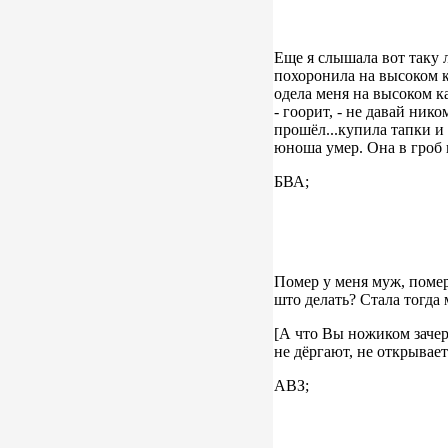
Еще я слышала вот таку л
похоронила на высоком каб
одела меня на высоком каб
- гоорит, - не давай ник
прошёл...купила тапки и 
юноша умер. Она в гроб к
БВА;
Помер у меня муж, помер.
што делать? Стала тогда 
[А что Вы ножиком зачерт
не дёргают, не открывает
АВЗ;