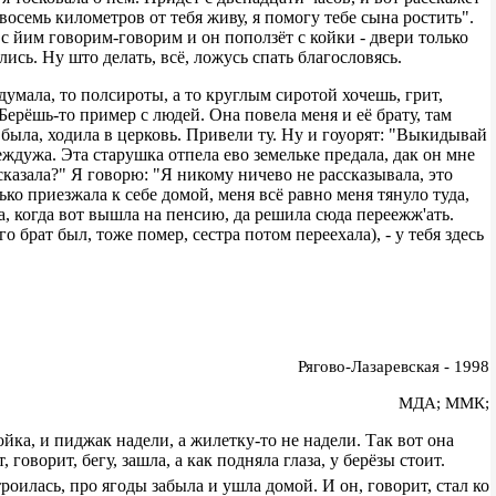
я восемь километров от тебя живу, я помогу тебе сына ростить".
 с йим говорим-говорим и он поползёт с койки - двери только
еслись. Ну што делать, всё, ложусь спать благословясь.
адумала, то полсироты, а то круглым сиротой хочешь, грит,
 Берёшь-то пример с людей. Она повела меня и её брату, там
я была, ходила в церковь. Привели ту. Ну и гоуорят: "Выкидывай
еждужа. Эта старушка отпела ево земельке предала, дак он мне
ссказала?" Я говорю: "Я никому ничево не рассказывала, это
ько приезжала к себе домой, меня всё равно меня тянуло туда,
а, когда вот вышла на пенсию, да решила сюда переежж'ать.
го брат был, тоже помер, сестра потом переехала), - у тебя здесь
Рягово-Лазаревская - 1998
МДА; ММК;
йка, и пиджак надели, а жилетку-то не надели. Так вот она
оворит, бегу, зашла, а как подняла глаза, у берёзы стоит.
троилась, про ягоды забыла и ушла домой. И он, говорит, стал ко