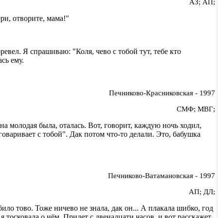
АЗ; АП;
ри, отворите, мама!"
ревел. Я спрашиваю: "Коля, чево с тобой тут, тебе кто
ась ему.
Печниково-Красниковская - 1997
СМФ; МВГ;
а молодая была, оталась. Вот, говорит, каждую ночь ходил,
азговаривает с тобой". Дак потом что-то делали. Это, бабушка
Печниково-Ватамановская - 1997
АП; ДЛ;
ило тово. Тоже ничево не знала, дак он... А плакала шибко, год
я тосковала о нём. Придет с двенадцати часов, и вот расскажет