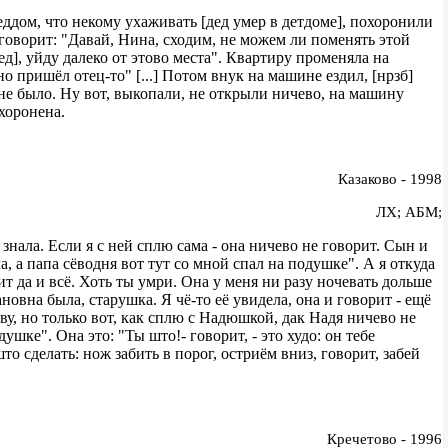
деддом, что некому ухаживать [дед умер в детдоме], похоронили
 и говорит: "Давай, Нина, сходим, не можем ли поменять этой
ед], уйду далеко от этово места". Квартиру променяла на
о пришёл отец-то" [...] Потом внук на машине ездил, [нрзб]
 не было. Ну вот, выкопали, не открыли ничево, на машину
хоронена.
Казаково - 1998
ЛХ; АБМ;
е знала. Если я с ней сплю сама - она ничево не говорит. Сын и
ма, а папа сёводня вот тут со мной спал на подушке". А я откуда
ит да и всё. Хоть ты умри. Она у меня ни разу ночевать дольше
вановна была, старушка. Я чё-то её увидела, она и говорит - ещё
иву, но только вот, как сплю с Надюшкой, дак Надя ничево не
душке". Она это: "Ты што!- говорит, - это худо: он тебе
што сделать: нож забить в порог, остриём вниз, говорит, забей
Кречетово - 1996