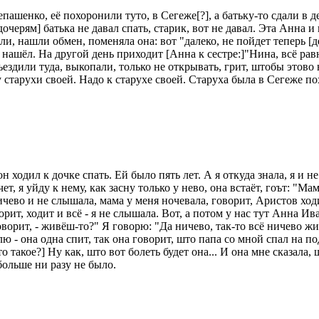
пашенко, её похоронили туто, в Сегеже[?], а батьку-то сдали в 
ь [дочерям] батька не давал спать, старик, вот не давал. Эта Анна
и, нашли обмен, поменяла она: вот "далеко, не пойдет теперь [д
 нашёл. На другой день приходит [Анна к сестре:]"Нина, всё равн
ъездили туда, выкопали, только не открывать, грит, штобы этово
 старухи своей. Надо к старухе своей. Старуха была в Сегеже по
н ходил к дочке спать. Ей было пять лет. А я откуда знала, я и н
т, я уйду к нему, как засну только у нево, она встаёт, гоът: "Ма
ничево и не слышала, мама у меня ночевала, говорит, Аристов ход
ворит, ходит и всё - я не слышала. Вот, а потом у нас тут Анна И
говорит, - живёш-то?" Я говорю: "Да ничево, так-то всё ничево ж
лю - она одна спит, так она говорит, што папа со мной спал на по
 такое?] Ну как, што вот болеть будет она... И она мне сказала, 
 больше ни разу не было.