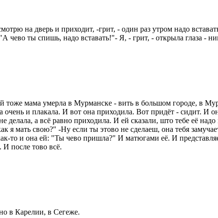
мотрю на дверь и приходит, -грит, - один раз утром надо вставать, 
 "А чево ты спишь, надо вставать!"- Я, - грит, - открыла глаза - н
й тоже мама умерла в Мурманске - вить в большом городе, в Мурм
 очень и плакала. И вот она приходила. Вот придёт - сидит. И о
е делала, а всё равно приходила. И ей сказали, што тебе её надо
как я мать свою?" -Ну если ты этово не сделаеш, она тебя замучае
ак-то и она ей: "Ты чево пришла?" И матюгами её. И представляет
. И после тово всё.
вно в Карелии, в Сегеже.