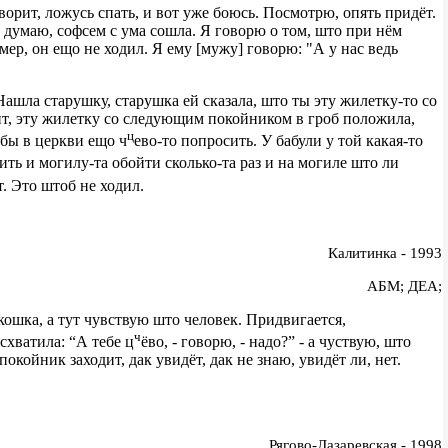
оворит, ложусь спать, и вот уже боюсь. Посмотрю, опять придёт.
 Я думаю, софсем с ума сошла. Я говорю о том, што при нём
умер, он ещо не ходил. Я ему [мужу] говорю: "А у нас ведь
. Нашла старушку, старушка ей сказала, што ты эту жилетку-то со
рит, эту жилетку со следующим покойником в гроб положила,
ц
обы в церкви ещо ч
ево-то попросить. У бабули у той какая-то
дить и могилу-та обойти сколько-та раз и на могиле што ли
. Это штоб не ходил.
Калитинка - 1993
АБМ; ДЕА;
кошка, а тут чувствую што человек. Придвигается,
ч
 схватила: “А тебе ц
ёво, - говорю, - надо?” - а чуствую, што
покойник заходит, дак увидёт, дак не знаю, увидёт ли, нет.
Рягово-Лазаревская - 1998