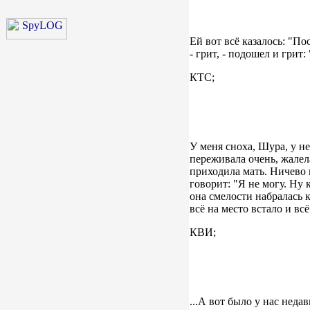
Ей вот всё казалось: "Пос
- грит, - подошел и грит:
КТС;
У меня сноха, Шура, у не
переживала очень, жалела
приходила мать. Ничево н
говорит: "Я не могу. Ну 
она смелости набралась к
всё на место встало и всё
КВИ;
...А вот было у нас неда