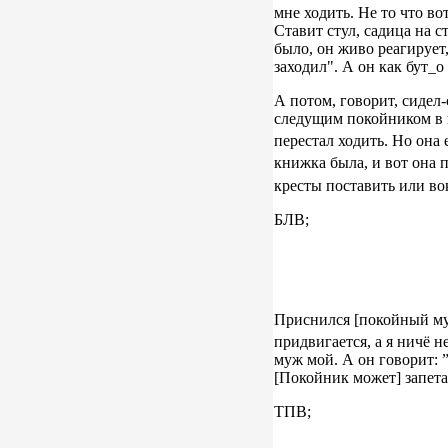
мне ходить. Не то что во
Ставит стул, садица на с
было, он живо реагирует,
заходил". А он как бут_о
А потом, говорит, сидел-
следущим покойником в г
перестал ходить. Но она 
книжка была, и вот она 
кресты поставить или во
БЛВ;
Приснился [покойный муж
придвигается, а я ничё не
муж мой. А он говорит: ”
[Покойник может] запета
ТПВ;