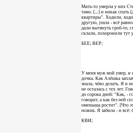
Мать-то умерла у них Сте
тамо. [...] и никак спат
квартиры". Ходили, ходил
другую, ушла - всё равно
дали вытянуть гроб-то, с
склали, похоронили тут у
БЕЕ; ВЕР;
У меня муж мой умер, и о
дочка. Как Алёшка заплаче
знала, чёво делать. Я и 
не осталась с тех лет. Го
до сорока дней: "Как, - 
говорит, а как без ней сп
оменыша ростит". [Что это
ножик. Я забила - и всё:
КВИ;