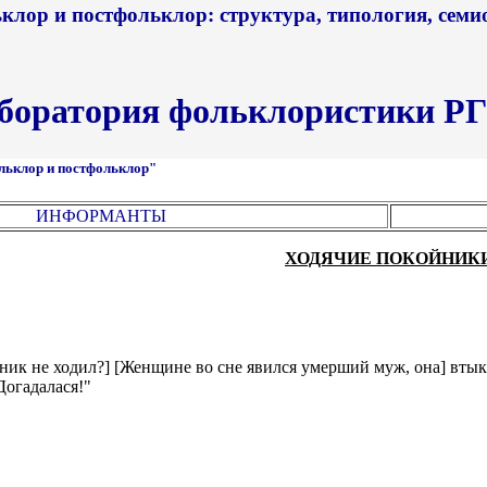
клор и постфольклор: структура, типология, семи
боратория фольклористики Р
льклор и постфольклор"
ИНФОРМАНТЫ
ХОДЯЧИЕ ПОКОЙНИК
йник не ходил?] [Женщине во сне явился умерший муж, она] втык
Догадалася!"