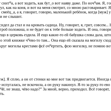
ц
ц
т снит
а, а вот ходить, как бут_о вот наяву даже. По ноч
ам. Я, г
тул, как на коня, и вот на меня смотрит, со мною расговаривает.
 смеёц_а, а я, говорит, говорю, маленький ребёнок, когда [муж] 
 и не слышит.
сидел да стал и на кровать садица. Ну, говорит, я, грит, совсем..
роб положиш, и не будет он к тебе больше ходить. И она, гово
ещо в церковь ездила. И ещо какие-то ей бабушка слова дала, шт
ц
по этой книжке ч
ево-то там... Она ещо ей сказала на могилу схо
ц
круг могилы крестами фсё оч
ертить, фсю могилку, не помню вот
]. Я сплю, а он от стенки ко мне вот так придвигается. Иногда 
 испугалась, не вскочила, а он руку накинул. Я-то за руку-то ево
Чё, не знаш, чёво надо?” За мной, верно, приходил. Всё говорят, 
ть.