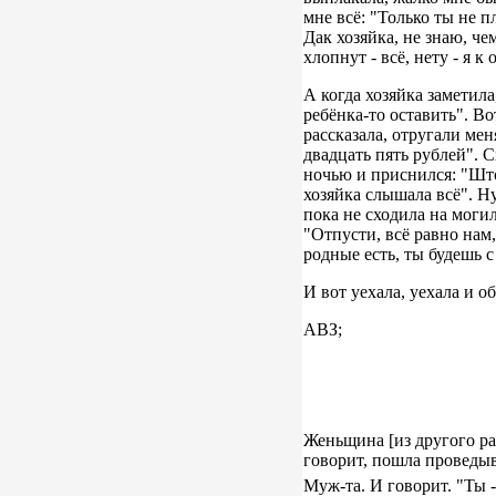
мне всё: "Только ты не пл
Дак хозяйка, не знаю, че
хлопнут - всё, нету - я к
А когда хозяйка заметила
ребёнка-то оставить". Во
рассказала, отругали мен
двадцать пять рублей". С
ночью и приснился: "Што,
хозяйка слышала всё". Ну
пока не сходила на моги
"Отпусти, всё равно нам, 
родные есть, ты будешь 
И вот уехала, уехала и об
АВЗ;
Женьщина [из другого рай
говорит, пошла проведыва
Муж-та. И говорит. "Ты -