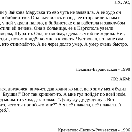
ЛХ; АС;
и у Зайкова Маруська-то ево чуть не задавила. А её худо он
ла в библиотеке. Она выучилась и сюда ее отправили к нам в
, у ней украли пальто, в библиотеке она работала и завклубом
лотили ей печень. Она в больнице, её в Каргополь увезли,
мерла, Шура-то. Она, по-мойму, сделала, чтоб не ходила. Нет,
ходит, потом придёт ко мне в кровать. Чуствовал, вот мне сам
, кто отнимаёт-то. А не через долго умер. А умер очень быстро,
Лекшма-Барановская - 1998
ЛХ; АБМ;
я, дружочек, внук-от, дак ходил ко мне, всю зиму меня будил.
 "Баушка!" Вот так крикнет-то. А мне гул пойдёт по всей избе.
д моим-то ухом, дак только: "Ду-ду-ду-ду-ду-ду-ду". Вот
о, чего ты принёс-то мне?" А я всё плакала, всё плакала. А
зб.].
Кречетово-Евсино-Ручьевская - 1996