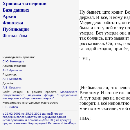
Хроника экспедиции
База данных
Ну бываёт, што ходит. Во
Архив
держал. И все, и кому на
Медведево работать, он и
Фонотека
была и вот у ней в эту н
Публикации
умерла. Вот умерла она и
Фотоальбом
так боялись, што задавит
рассказывал. Ой, так, го
за водой сходил, принёс, 
Руководитель проекта:
ТЕП;
С.Ю. Неклюдов
Администратор:
А.С. Архипова
Редактор:
А.П. Минаева
Дизайн:
[Не бывало ли, что чело
А.В. Козьмин
Сайт создан в рамках проекта
Московского
Всю зиму. И вот не слышу
общественного научного фонда
"Виртуальные
А тут один раз на пече л
мастерские в общественных науках"
говорит, а всё непонятно
Координатор виртуальных мастерских:
Е.В. Лобза
мне потом сказали, чтоб 
с 25.02.2001 по 25.05.2001 данный проект
поддерживался Советом по международным
ПВА;
исследованиям и обменам (АЙРЕКС) из средств,
предоставленных Корпорацией Карнеги - Нью-Йорк.