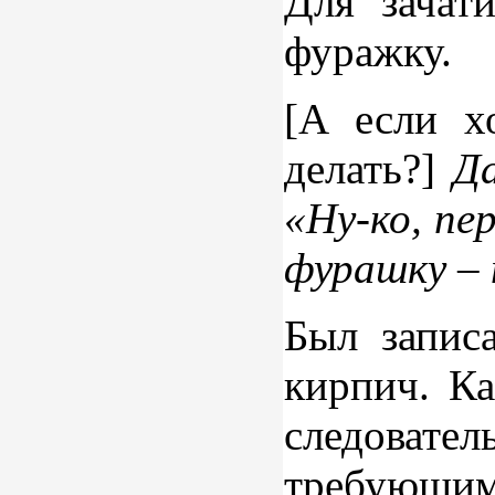
Для зачат
фуражку.
[А если х
делать?]
Да
«Ну-ко, пе
фурашку – 
Был запис
кирпич. Ка
следовате
требующим