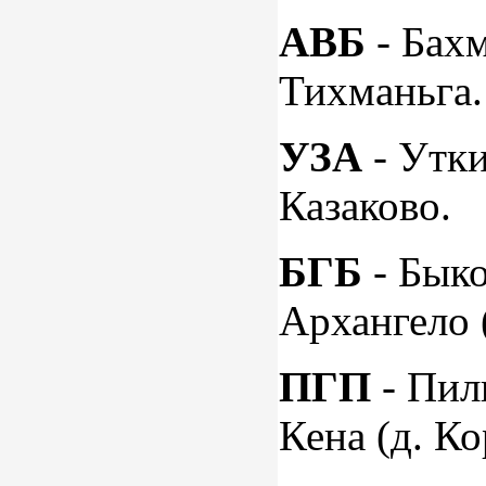
АВБ
- Бахм
Тихманьга.
УЗА
- Утки
Казаково.
БГБ
- Быко
Архангело 
ПГП
- Пил
Кена (д. Ко