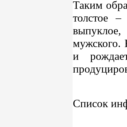
Таким обра
толстое –
выпуклое,
мужского. 
и рождае
продуциров
Список ин