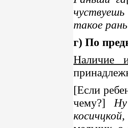
чуствуешь
такое рань
г) По пре
Наличие и
принадлежн
[Если ребе
чему?]
Ну
косичцкой