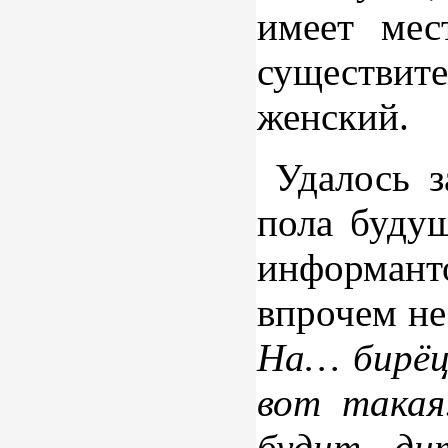
имеет мес
существит
женский.
Удалось з
пола будущ
информанто
впрочем не
На… бирёца
вот такая
будит ди