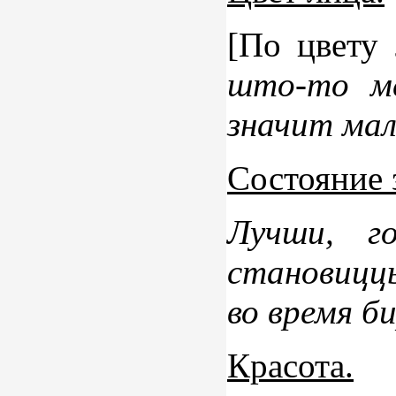
[По цвету 
што-то ме
значит мал
Состояние 
Лучши, г
становиццы
во время б
Красота.