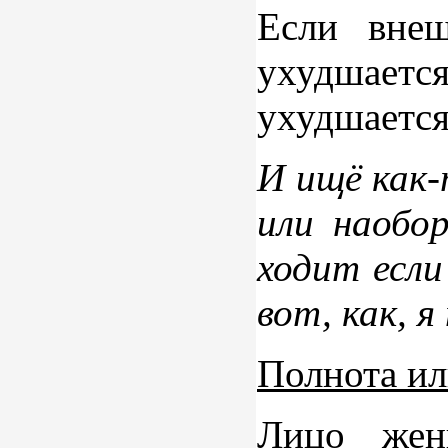
Если вне
ухудшает
ухудшается
И ищё как-
или наобо
ходит если
вот, как, 
Полнота ил
Лицо жен