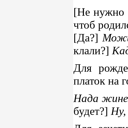
[Не нужно 
чтоб родил
[Да?]
Мож
клали?]
Ка
Для рожде
платок на г
Нада жине
будет?]
Ну,