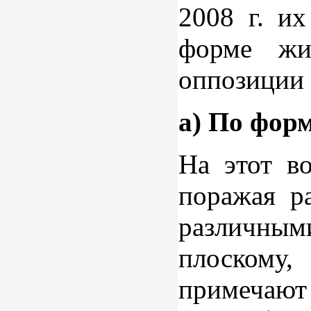
2008 г. и
форме жи
оппозиции 
а) По фор
На этот в
поражая р
различным
плоскому
примечаю