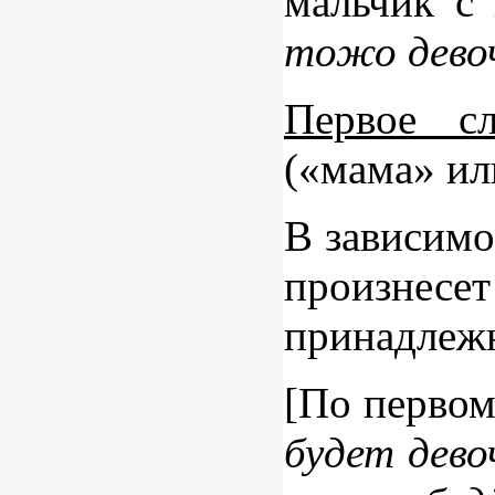
мальчик с
тожо девоч
Первое с
(«мама» ил
В зависимо
произнесе
принадлеж
[По первом
будет дево