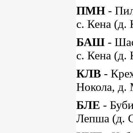
ПМН
- Пи
с. Кена (д.
БАШ
- Шас
с. Кена (д.
КЛВ
- Кре
Нокола, д.
БЛЕ
- Буби
Лепша (д. 