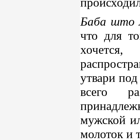
происходил
Баба што 
что для то
хочется,
распростр
утвари под
всего ра
принадлежн
мужской ил
молоток и т