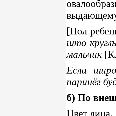
овалообр
выдающемус
[Пол ребен
што кругл
мальчик
[К
Если широ
паринёг бу
б) По вне
Цвет лица.