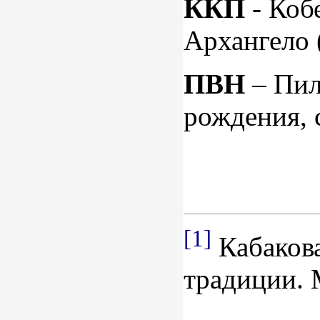
ККП
- Коб
Архангело 
ПВН
– Пил
рождения, с
[1]
Кабакова
традиции. 