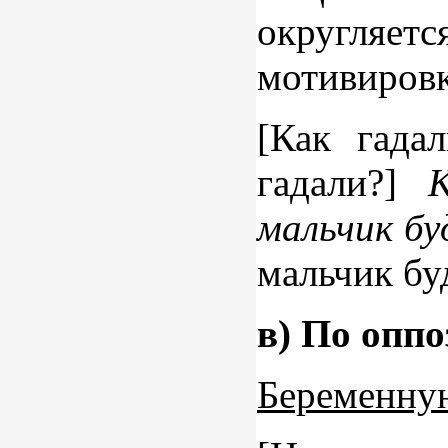
округляетс
мотивировк
[Как гада
гадали?]
мальчик бу
мальчик бу
в) По оппо
Беременную