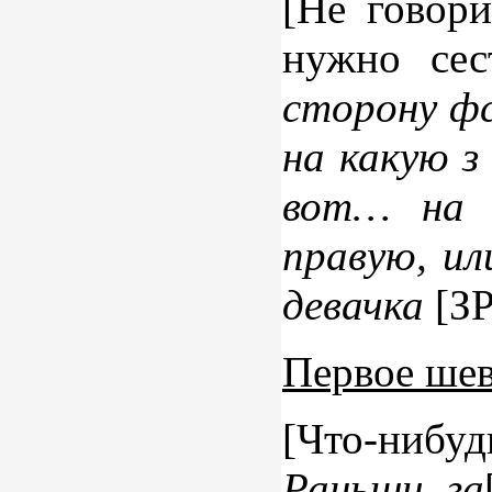
[Не говори
нужно сес
сторону фс
на какую з
вот… на 
правую, ил
девачка
[ЗР
Первое шев
[Что-нибу
Раньши га