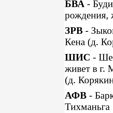
БВА
- Буди
рождения, 
ЗРВ
- Зыко
Кена (д. Ко
ШИС
- Ше
живет в г. 
(д. Корякин
АФВ
- Бар
Тихманьга