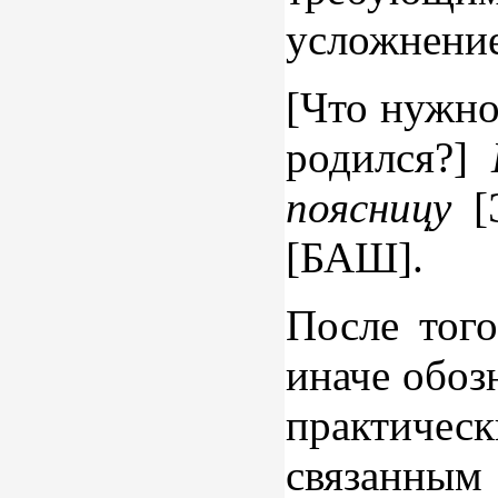
усложнение
[Что нужно
родился?]
поясницу
[Э
[БАШ].
После того
иначе обоз
практичес
связанным