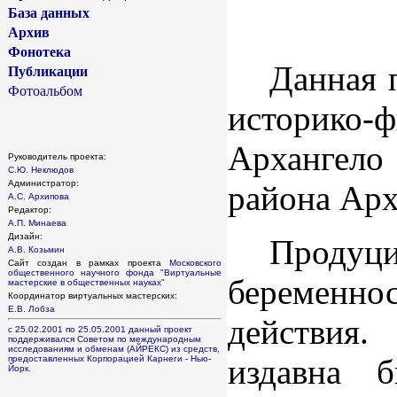
База данных
Архив
Фонотека
Данная 
Публикации
Фотоальбом
историко-ф
Архангело
Руководитель проекта:
С.Ю. Неклюдов
Администратор:
района Арх
А.С. Архипова
Редактор:
А.П. Минаева
Дизайн:
Продуц
А.В. Козьмин
Сайт создан в рамках проекта
Московского
общественного научного фонда
"Виртуальные
беременнос
мастерские в общественных науках"
Координатор виртуальных мастерских:
Е.В. Лобза
действия.
с 25.02.2001 по 25.05.2001 данный проект
поддерживался Советом по международным
исследованиям и обменам (АЙРЕКС) из средств,
издавна 
предоставленных Корпорацией Карнеги - Нью-
Йорк.