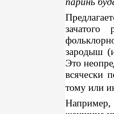
паринь буд
Предлагае
зачатого
фольклорно
зародыш (
Это неопре
всячески п
тому или и
Например