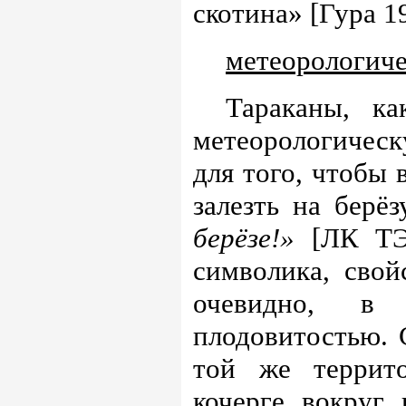
скотина» [Гура 19
метеорологиче
Тараканы, к
метеорологическ
для того, чтобы 
залезть на берё
берёзе!»
[ЛК ТЭ]
символика, свой
очевидно, в
плодовитостью. 
той же террит
кочерге вокруг