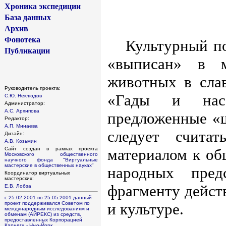
Хроника экспедиции
База данных
Архив
Фонотека
Культурный по
Публикации
«выписан» в м
животных в слав
Руководитель проекта:
«Гады и насе
С.Ю. Неклюдов
Администратор:
А.С. Архипова
предложенные «ш
Редактор:
А.П. Минаева
следует считат
Дизайн:
А.В. Козьмин
материалом к об
Сайт создан в рамках проекта
Московского общественного
научного фонда
"Виртуальные
мастерские в общественных науках"
народных пред
Координатор виртуальных
мастерских:
фрагменту дейст
Е.В. Лобза
с 25.02.2001 по 25.05.2001 данный
и культуре.
проект поддерживался Советом по
международным исследованиям и
обменам (АЙРЕКС) из средств,
предоставленных Корпорацией
Карнеги - Нью-Йорк.