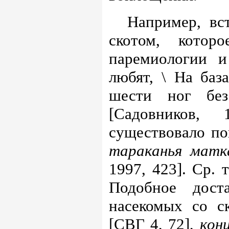
Например, вс
скотом, котор
паремиологии и
любят, \ На баз
шести ног бе
[Садовников,
существовало по
тараканья мат
1997, 423]. Ср.
Подобное дост
насекомых со с
[СВГ 4, 72],
кон