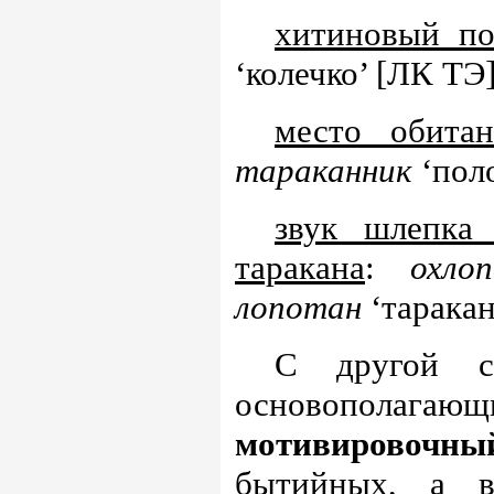
хитиновый по
‘колечко’ [ЛК ТЭ
место обитан
тараканник
‘поло
звук шлепка
таракана
:
охло
лопотан
‘таракан
С другой с
основопол
мотивировочн
бытийных, а в