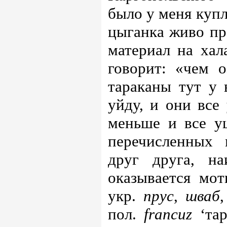
было у меня купл
цыганка живо пр
материал на хал
говорит: «чем о
тараканы тут у 
уйду, и они все 
меньше и все у
перечисленных 
друг друга, на
оказывается мот
укр.
прус
,
шваб
пол.
francuz
‘та