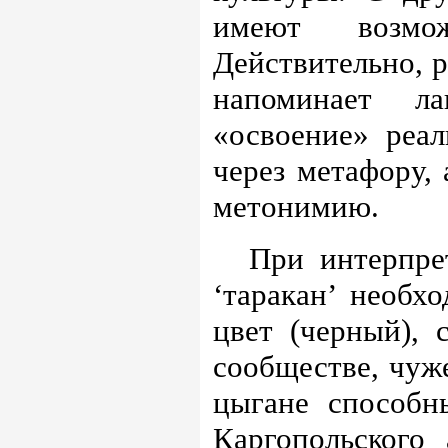
имеют возмож
Действительно, р
напоминает ла
«освоение» реал
через метафору, 
метонимию.
При интерпр
‘таракан’ необх
цвет (черный), 
сообществе, чуже
цыгане способны
Каргопольского