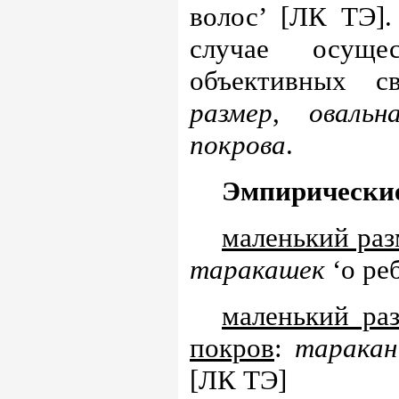
волос’ [ЛК ТЭ]
случае осуще
объективных с
размер
,
оваль
покрова
.
Эмпирически
маленький раз
таракашек
‘о ре
маленький ра
покров
:
таракан
[ЛК ТЭ]