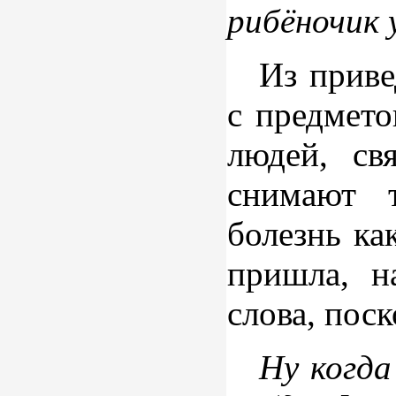
рибёночик 
Из приве
с предмето
людей, св
снимают 
болезнь ка
пришла, н
слова, поск
Ну когд