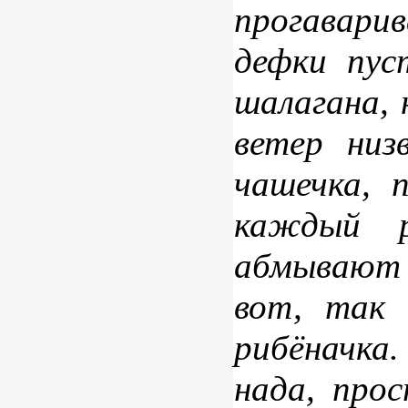
прогаварив
дефки пус
шалагана, 
ветер низ
чашечка, 
каждый р
абмывают ч
вот, так
рибёначка.
нада, про