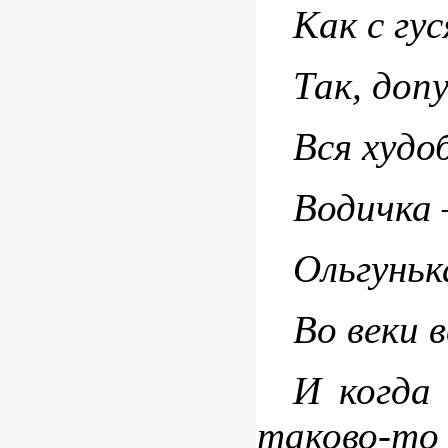
Как с гус
Так, доп
Вся худо
Водичка 
Ольгуньк
Во веки 
И когда 
таково-то