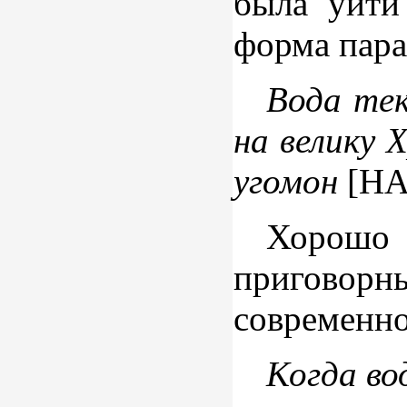
была уйт
форма пара
Вода тек
на велику 
угомон
[НА
Хорошо
приговор
современно
Когда во