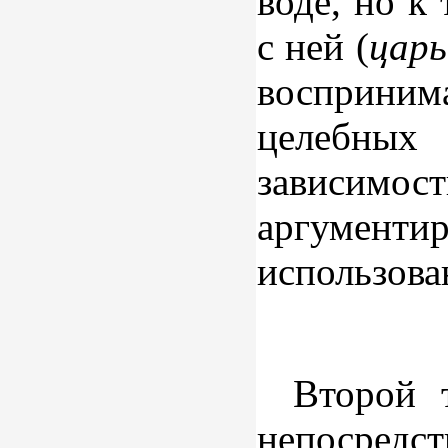
воде, но к
с ней (
царь
восприним
целебных
зависимос
аргументир
использова
Второй 
непосредст