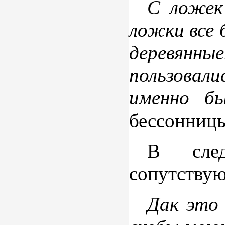
С ложек
ложки все 
деревянны
пользовал
именно б
бессонницы
В след
сопутствую
Дак это 