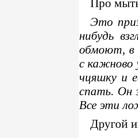
Про мыть
Это приз
нибудь взг
обмоют, в 
с кажново 
чцяшку и 
спать. Он 
Все эти лож
Другой и