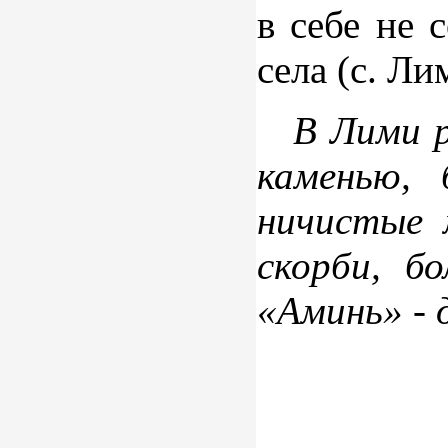
в себе не 
села (с. Ли
В Лими р
каменью,
ничистые 
скорби, б
«Аминь» - 