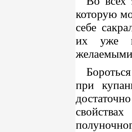
Во всех 
которую мо
себе сакра
их уже н
желаемыми
Бороться
при купан
достаточно
свойствах
полуночно