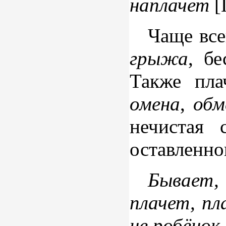
наплачет
[
Чаще все
грыжа
, б
Также пла
омена
,
об
нечистая 
оставленно
Бывает,
плачет, пл
не робёнок