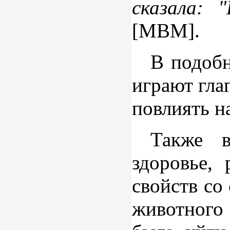
сказала: 
[МВМ].
В подобн
играют гла
повлиять н
Также в
здоровье,
свойств со
животного