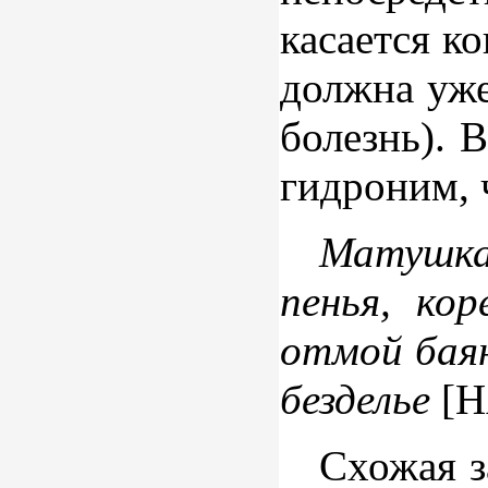
касается к
должна уже
болезнь). 
гидроним, 
Матушка
пенья, ко
отмой баянн
безделье
[Н
Схожая з