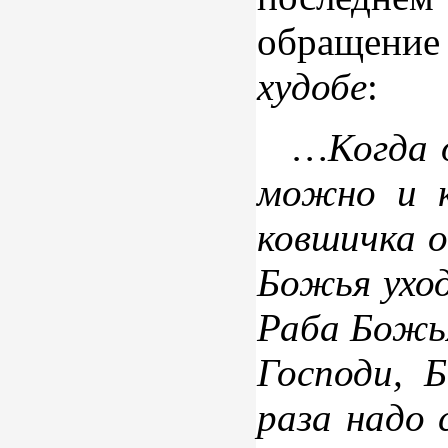
обращение
худобе
:
…Когда о
можно и к
ковшичка о
Божья уход
Раба Божья
Господи, 
раза надо 