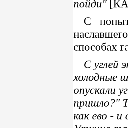
пойди"
[КА
С попыт
наславшег
способах га
С углей 
холодные ш
опускали у
пришло?" Т
как ево - 