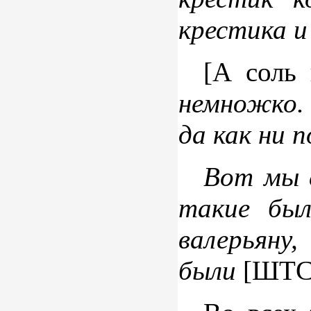
крестика 
[А соль 
немножко
да как ни
Вот мы с
такие бы
валерьяну,
были
[ШТС