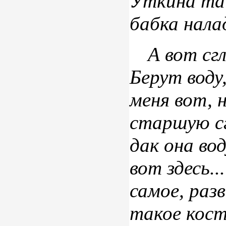
Уткина та 
бабка нала
А вот сг
Берут воду
меня вот, 
старшую сг
дак она вод
вот здесь..
самое, раз
такое кост