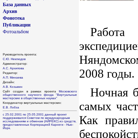
База данных
Архив
Фонотека
Публикации
Работа 
Фотоальбом
экспедиц
Руководитель проекта:
Няндомско
С.Ю. Неклюдов
Администратор:
А.С. Архипова
2008 годы.
Редактор:
А.П. Минаева
Дизайн:
А.В. Козьмин
Ночная б
Сайт создан в рамках проекта
Московского
общественного научного фонда
"Виртуальные
мастерские в общественных науках"
самых част
Координатор виртуальных мастерских:
Е.В. Лобза
с 25.02.2001 по 25.05.2001 данный проект
Как прави
поддерживался Советом по международным
исследованиям и обменам (АЙРЕКС) из средств,
предоставленных Корпорацией Карнеги - Нью-
Йорк.
беспокой