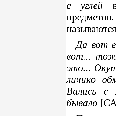
с углей
предметов.
называются
Да вот е
вот... то
это... Ок
личико об
Вались с 
бывало
[СА