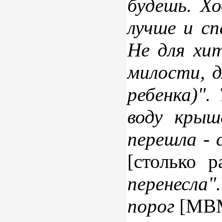
будешь. Х
лучше и сп
Не для хи
милости, д
ребенка)"
воду крыш
перешла - 
[столько р
перенесла"
порог
[МВ