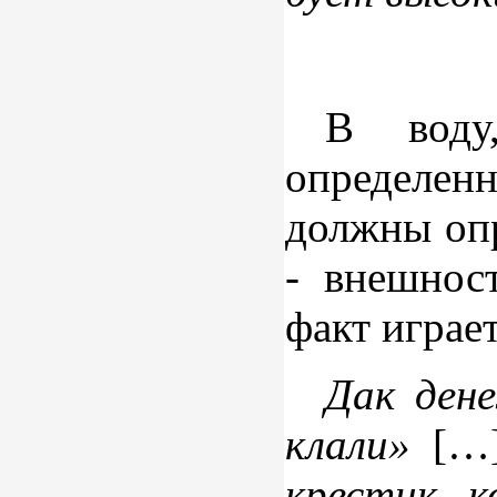
В воду
определен
должны опр
- внешнос
факт играе
Дак дене
клали»
[…
крестик к