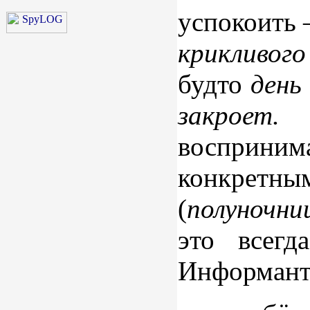
успокоить 
крикливого
будто
день
закроет.
П
воспринима
конкрет
(
полуночни
это всегд
Информанты