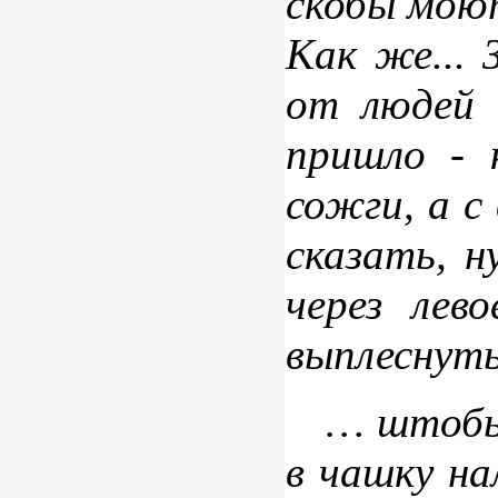
скобы моют
Как же... 
от людей 
пришло - 
сожги, а с
сказать, н
через лев
выплеснуть
… штобы…
в чашку н