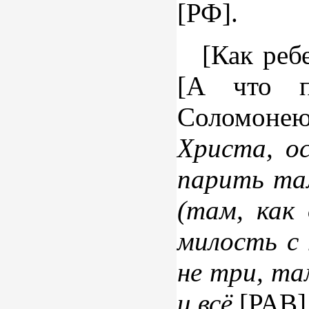
[РФ].
[Как ребе
[А что п
Соломоне
Христа, о
парить та
(там, как 
милость с
не три, та
и всё
[РАВ]