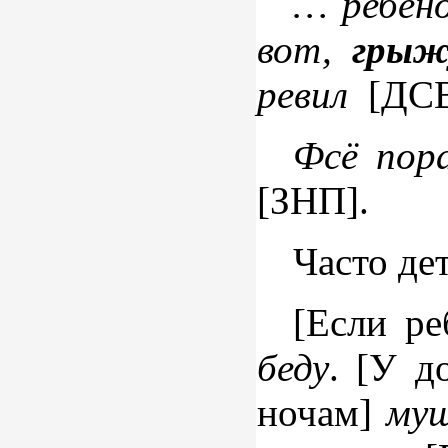
… ребёно
вот,
грыж
ревил
[ДСВ
Фсё пор
[ЗНП].
Часто де
[Если ре
беду
. [У д
ночам]
муш 