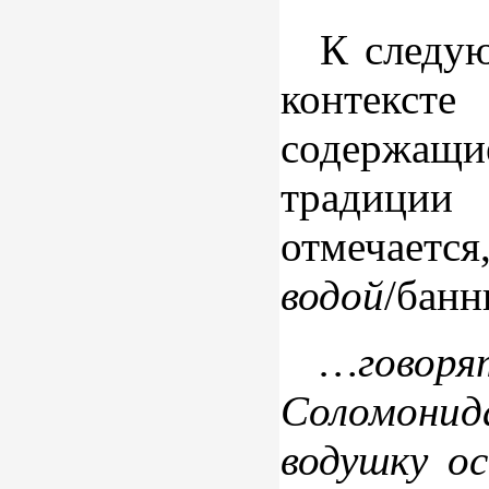
К следую
контексте
содержащи
традиции
отмечается
водой
/бан
…говор
Соломонид
водушку ос