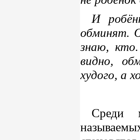
И робён
обминят. 
знаю, кто.
видно, о
худого, а 
Среди 
называе