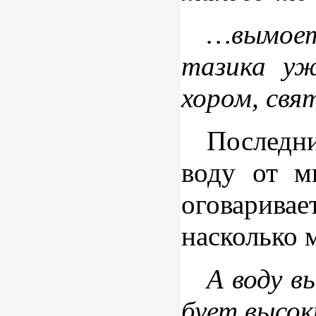
…вымоет
тазика уж
хором, свя
Последни
воду от м
оговарива
насколько 
А воду в
бует высок