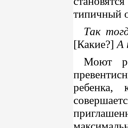
становятся
типичный о
Так тог
[Какие?]
А 
Моют ре
превентис
ребенка, 
совершае
приглашенн
максимал