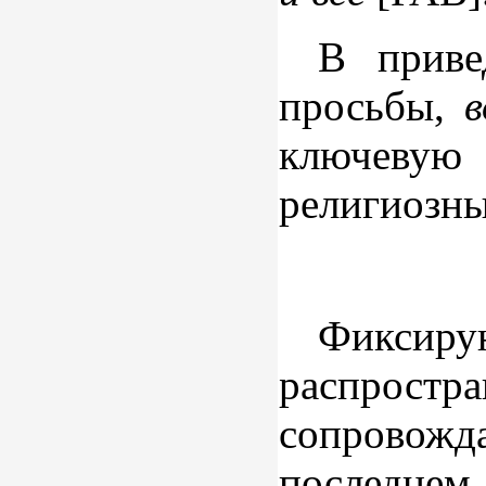
В приве
просьбы,
в
ключевую 
религиозны
Фиксир
распростр
сопровожд
последнем