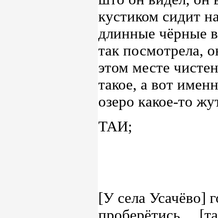
кустиком сидит н
длинные чёрные во
так посмотрела, о
этом месте чистен
такое, а вот именн
озеро какое-то жу
ТАИ;
[У села Усачёво] г
проберётись,... [т