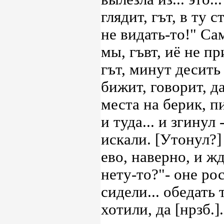
глядит, гът, в ту с
не видать-то!" Сам
мы, гъвт, иё не пр
гът, минут десить
бижит, говорит, д
места на берик, п
и туда... и згинул
искали. [Утонул?]
ево, наверно, и жд
нету-то?"- оне ро
сидели... обедать 
хотили, да [нрзб.]