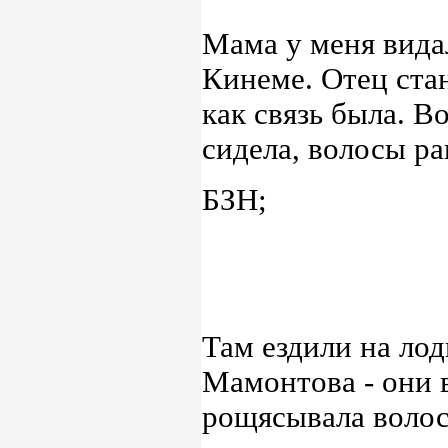
Мама у меня видал
Кинеме. Отец стан
как связь была. В
сидела, волосы р
БЗН;
Там ездили на ло
Мамонтова - они в
рощясывала воло