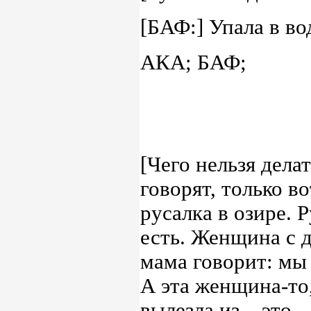
[БАФ:] Упала в вод
АКА; БАФ;
[Чего нельзя дела
говорят, только вот
русалка в озире. Р
есть. Женщина с д
мама говорит: мы к
А эта женщина-то, 
вылезла из... это..