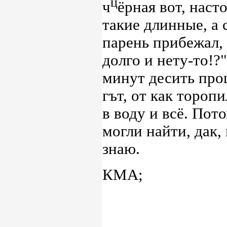
ц
ч
ёрная вот, наст
такие длинные, а с
парень прибежал, о
долго и нету-то!?
минут десить прош
гът, от как торопи
в воду и всё. Пот
могли найти, дак,
знаю.
КМА;