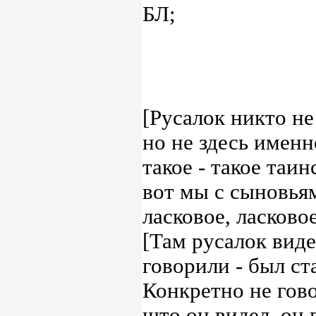
БЛ;
[Русалок никто не
но не здесь именн
такое - такое таин
вот мы с сыновьям
ласковое, ласковое
[Там русалок виде
говорили - был ст
Конкретно не гово
што он видел, он 