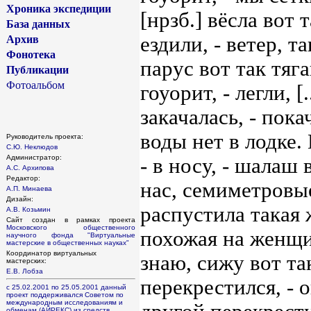
Хроника экспедиции
[нрзб.] вёсла вот 
База данных
ездили, - ветер, т
Архив
Фонотека
парус вот так тяг
Публикации
Фотоальбом
гоуорит, - легли, 
закачалась, - покач
воды нет в лодке.
Руководитель проекта:
С.Ю. Неклюдов
Администратор:
- в носу, - шалаш
А.С. Архипова
Редактор:
нас, семиметровые
А.П. Минаева
Дизайн:
распустила такая 
А.В. Козьмин
Сайт создан в рамках проекта
Московского общественного
похожая на женщин
научного фонда
"Виртуальные
мастерские в общественных науках"
Координатор виртуальных
знаю, сижу вот так
мастерских:
Е.В. Лобза
перекрестился, - 
с 25.02.2001 по 25.05.2001 данный
проект поддерживался Советом по
международным исследованиям и
обменам (АЙРЕКС) из средств,