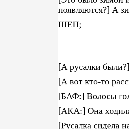
появляются?] А зи
ШЕП;
[А русалки были?]
[А вот кто-то расс
[БАФ:] Волосы гол
[АКА:] Она ходила
[Русалка сидела н