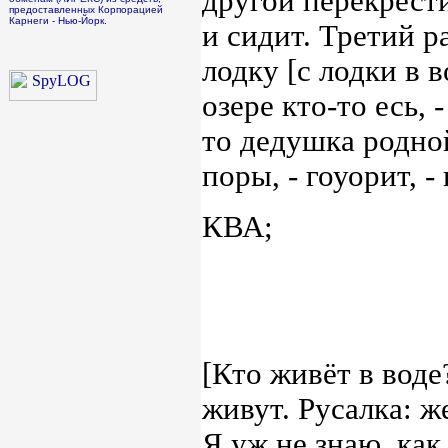
другой перекрестил
предоставленных Корпорацией
Карнеги - Нью-Йорк.
и сидит. Третий ра
лодку [с лодки в 
озере кто-то есь, -
то дедушка родно
поры, - гоуорит, -
КВА;
[Кто живёт в воде
живут. Русалка: ж
Я уж не знаю, как 