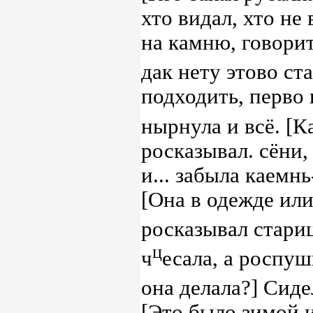
хто видал, хто не
на камню, говори
дак нету этово ст
подходить, перво 
нырнула и всё. [К
росказывал. сёни,
и... забыла каемнь
[Она в одежде или 
росказывал стари
ц
ч
есала, а роспу
она делала?] Сиде
[Это было зимой 