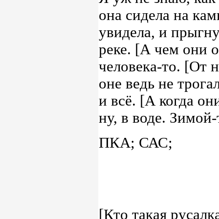
она сидела на кам
увидела, и прыгну
реке. [А чем они 
человека-то. [От 
оне ведь не трога
и всё. [А когда о
ну, в воде. Зимой
ПКА; САС;
[Кто такая русалка