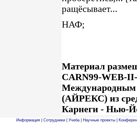
ращёсывает...
НАФ;
Материал размещ
СARN99-WEB-II-
Международным 
(АЙРЕКС) из сре
Карнеги - Нью-Й
Информация
|
Сотрудники
|
Учеба
|
Научные проекты
|
Конферен