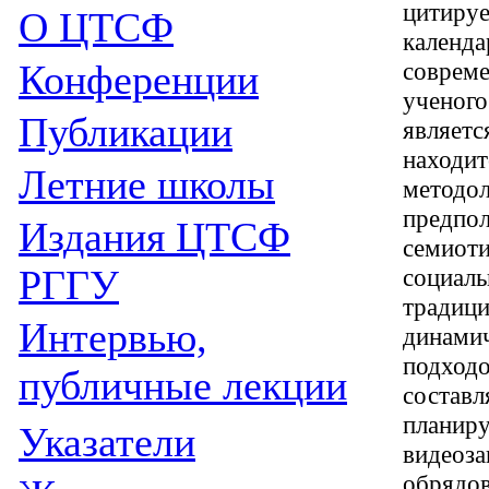
цитируе
О ЦТСФ
календа
Конференции
совреме
ученого
Публикации
являетс
находит
Летние школы
методол
предпол
Издания
ЦТСФ
семиоти
РГГУ
социаль
традици
Интервью,
динамич
подходо
публичные лекции
составл
планиру
Указатели
видеоза
обрядов