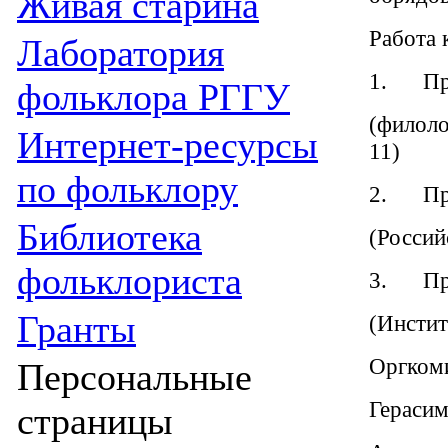
Живая cтарина
Работа 
Лаборатория
1. Пра
фольклора РГГУ
(филоло
Интернет-ресурсы
11)
по фольклору
2. Пра
Библиотека
(Россий
фольклориста
3. Пра
Гранты
(Инстит
Оргком
Персональные
Герасим
страницы