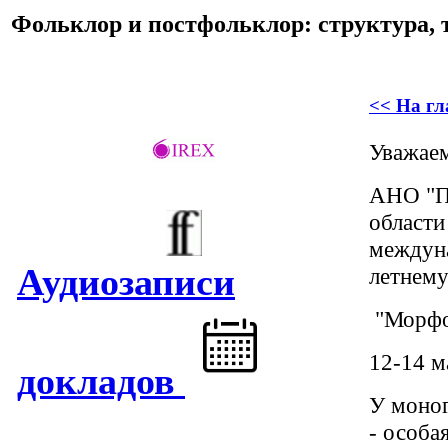
Фольклор и постфольклор: структура, 
<< На г
Уважаем
АНО "Пр
области
междуна
Аудиозаписи
летнем
"Морфо
12-14 м
докладов
У моног
- особа