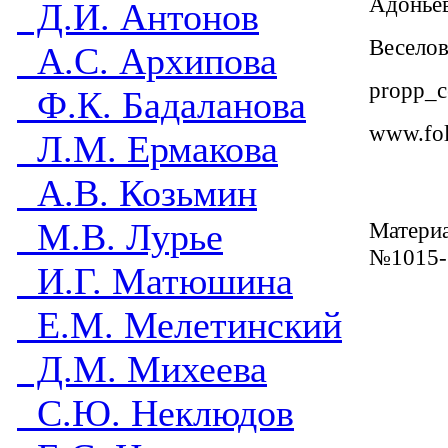
Адоньев
Д.И. Антонов
Веселов
А.С. Архипова
propp_c
Ф.К. Бадаланова
www.fol
Л.М. Ермакова
А.В. Козьмин
М.В. Лурье
Материа
№1015-
И.Г. Матюшина
Е.М. Мелетинский
Д.М. Михеева
С.Ю. Неклюдов