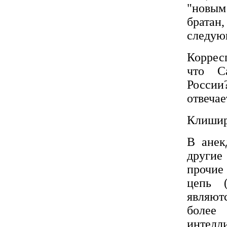
"новым
братан,
следую
Коррес
что С
России?
отвечае
Клишир
В анек
другие
прочие
цепь 
являютс
более
интелл