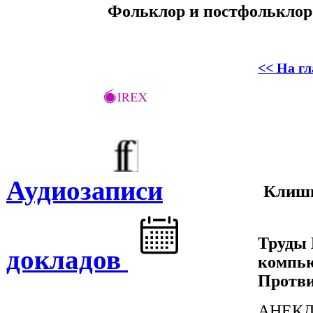
Фольклор и постфольклор:
<< На г
Аудиозаписи
Клиши
Труды 
докладов
компью
Протви
АНЕКД