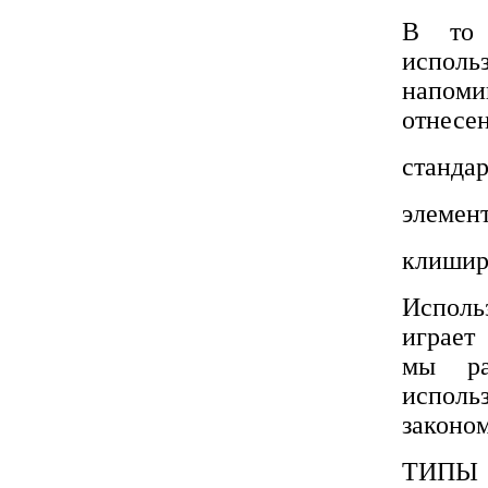
В то 
испол
напом
отнесе
станда
элемен
клишир
Исполь
играет
мы ра
испол
законо
ТИП