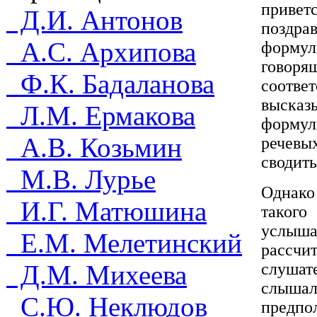
привет
Д.И. Антонов
поздрав
А.С. Архипова
форму
говор
Ф.К. Бадаланова
соотв
выска
Л.М. Ермакова
формул
А.В. Козьмин
речевы
сводить
М.В. Лурье
Однако
И.Г. Матюшина
такого
услыш
Е.М. Мелетинский
рассчи
Д.М. Михеева
слушате
слыша
С.Ю. Неклюдов
предпо