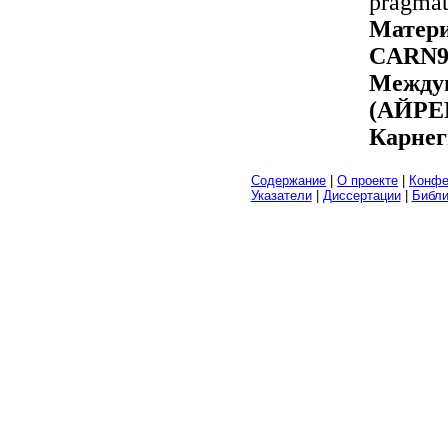
pragmat
Матери
СARN9
Межд
(АЙРЕК
Карнег
Содержание
|
О проекте
|
Конфе
Указатели
|
Диссертации
|
Библ