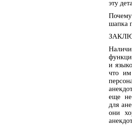
эту дет
Почему
шапка г
ЗАКЛ
Налич
функци
и язык
что им
персо
анекдот
еще не
для ане
они хо
анекдот