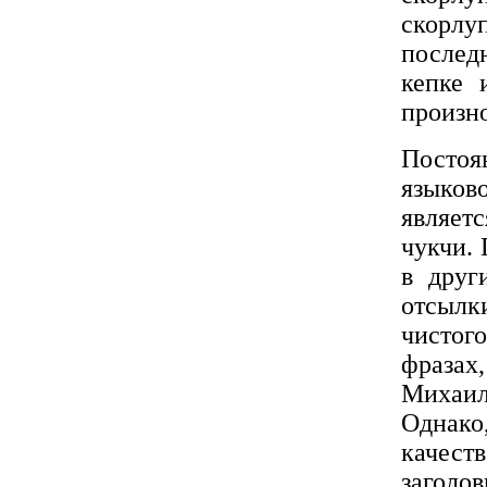
скорлу
послед
кепке 
произно
Постоя
языков
являет
чукчи. 
в друг
отсылк
чистог
фраза
Михаила
Однако
качест
заголо