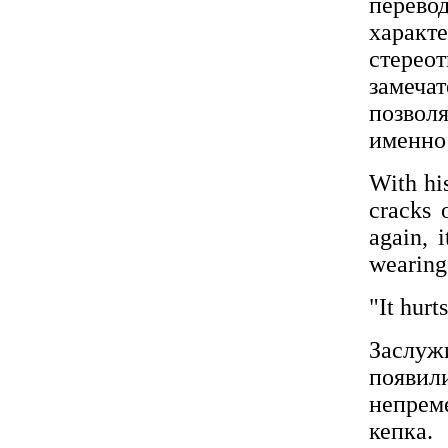
перево
характ
стерео
замеча
позволя
именно 
With hi
cracks 
again, 
wearing
"It hurt
Заслуж
появи
непрем
кепка.