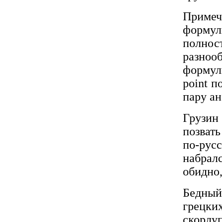
Примеч
формул
полнос
разноо
формул
point 
пару ан
Грузин 
позвать
по-ру
набрал
обидно,
Бедный
грецки
скорлу