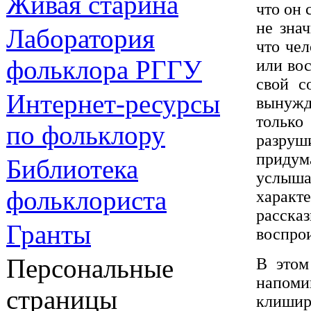
Живая cтарина
что он
не зна
Лаборатория
что чел
фольклора РГГУ
или во
свой с
Интернет-ресурсы
вынужд
тольк
по фольклору
разруш
придум
Библиотека
услыш
фольклориста
характ
расска
Гранты
воспрои
Персональные
В этом
напоми
страницы
клиши