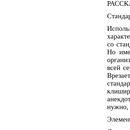
РАССК
Станда
Исполь
характе
со ста
Но име
организ
всей с
Врезае
станда
клишир
анекдо
нужно, 
Элемен