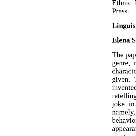
Ethnic 
Press.
Linguis
Elena S
The pap
genre, 
charact
given. 
invente
retellin
joke in
namely,
behavio
appear