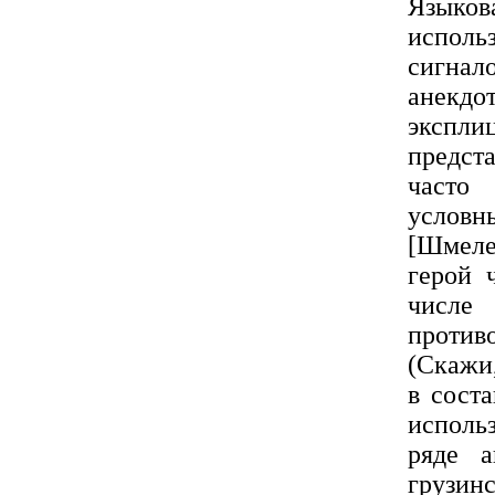
Языков
испол
сигнал
анекд
экспл
предст
часто 
условн
[Шмеле
герой 
числе
против
(Скажи,
в сост
использ
ряде а
грузин