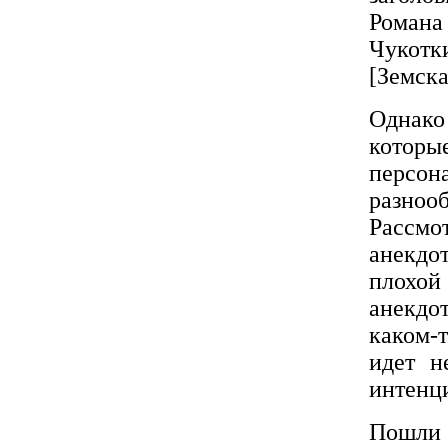
Романа
Чукотк
[Земска
Однако
которы
персон
разнооб
Рассмо
анекдо
плохой
анекдо
каком-
идет н
интенц
Пошли 