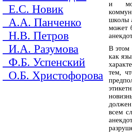
и мо
Е.С. Новик
коммун
А.А. Панченко
школы а
может 
Н.В. Петров
анекдот
И.А. Разумова
В этом 
как яз
Ф.Б. Успенский
характ
тем, ч
О.Б. Христофорова
предп
этикетн
новизн
должен
всем с
анекд
разруше