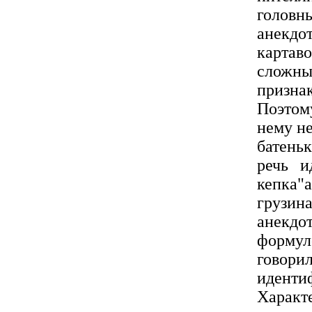
головн
анекдот
картав
сложны
призна
Поэтом
нему не
батень
речь и
кепка"
грузин
анекдот
форму
говор
идент
Характ