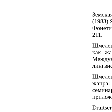
Земская
(1983) 
Фонети
211.
Шмелева
как жа
Междун
лингвис
Шмелева
жанра
семина
приложе
Draitse