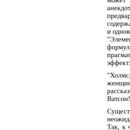
может
анекд
предв
содерж
и однов
"Элеме
формул
прагм
эффект
"Холмс
женщин
расска
Ватсон!
Сущес
неожид
Так, к