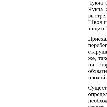
Чукча 
Чукча 
выстре
"Твоя п
тащить"
Приехал
перебе
старушк
же, так
ни ста
обхват
плохой 
Сущест
опреде
необхо