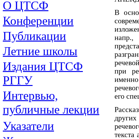
О ЦТСФ
В осно
Конференции
совреме
изложе
Публикации
напр.,
предст
Летние школы
разгра
речево
Издания
ЦТСФ
при ре
РГГУ
именно
речево
Интервью,
его спе
публичные лекции
Расска
других
Указатели
речево
текста 