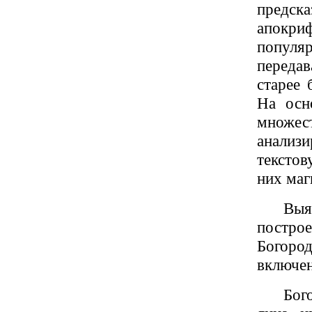
предска
апокри
популяр
передав
старее 
На осн
множест
анализ
текстов
них маг
Выя
постро
Богоро
включен
Бог