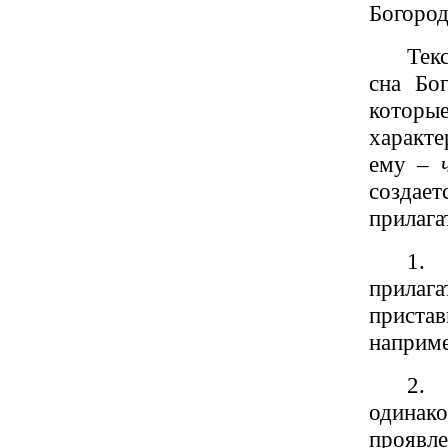
Богород
Тек
сна Бо
которы
характе
ему –
созда
прилага
1. 
прилаг
пристав
наприм
2. 
одинак
прояв