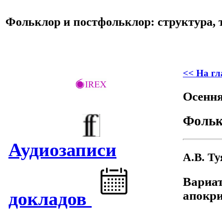
Фольклор и постфольклор: структура, 
<< На гл
Осення
Фольк
Аудиозаписи
А.В. Ту
Вариат
докладов
апокри