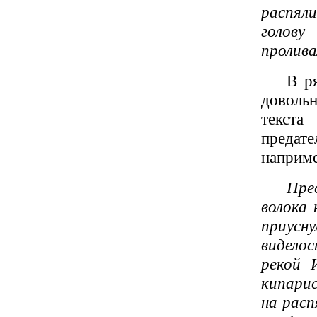
распяли
голову
пролива
В р
довольн
текста
предат
наприме
Пре
волока 
приусн
виделос
рекой 
кипари
на расп