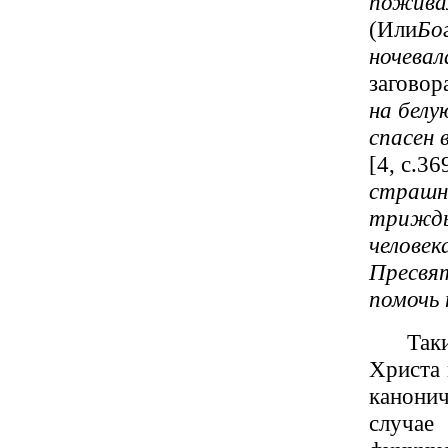
поживал
(Или
Бо
ночевал
заговор
на белу
спасен 
[4, с.3
страшн
трижды 
человек
Пресвят
помочь
Так
Христа 
канони
случа