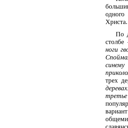
больши
одного 
Христа.
По 
столбе
ноги гв
Спойма
синему
приколо
трех д
дерева
третье
популя
вариан
общемиф
славя