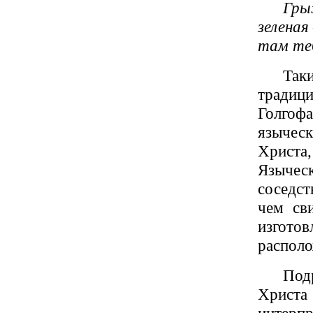
Гры
зеленая
там те
Так
традиц
Голгофа
язычес
Христа,
Языче
соседст
чем сви
изготов
располо
Под
Христа 