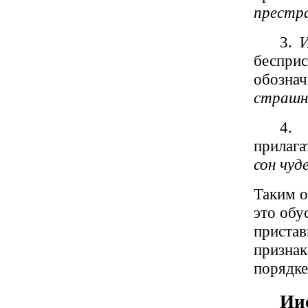
престр
3. 
беспр
обозна
страшн
4. 
прилага
сон чуд
Таким о
это обу
пристав
признак
порядке
Ии