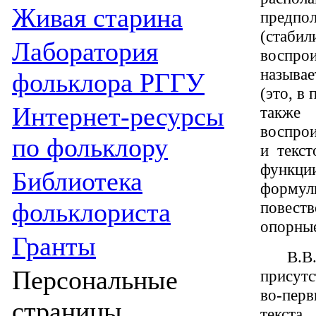
Живая cтарина
предпо
(стаб
Лаборатория
воспро
называе
фольклора РГГУ
(это, в
Интернет-ресурсы
также
воспрои
по фольклору
и текс
функции
Библиотека
форму
фольклориста
повест
опорные
Гранты
В.В
Персональные
присутс
во-пер
страницы
текста