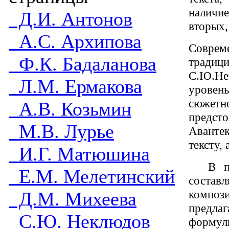
наличи
Д.И. Антонов
вторых,
А.С. Архипова
Совреме
Ф.К. Бадаланова
традици
С.Ю.Нек
Л.М. Ермакова
уровень
сюжетно
А.В. Козьмин
предсто
М.В. Лурье
Авантек
тексту, 
И.Г. Матюшина
В п
Е.М. Мелетинский
соста
компо
Д.М. Михеева
предла
С.Ю. Неклюдов
форму