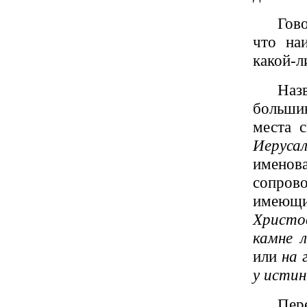
Гов
что на
какой-л
Наз
большин
места 
Иеруса
именов
сопров
имеющих
Христо
камне 
или
на 
у истин
Пер