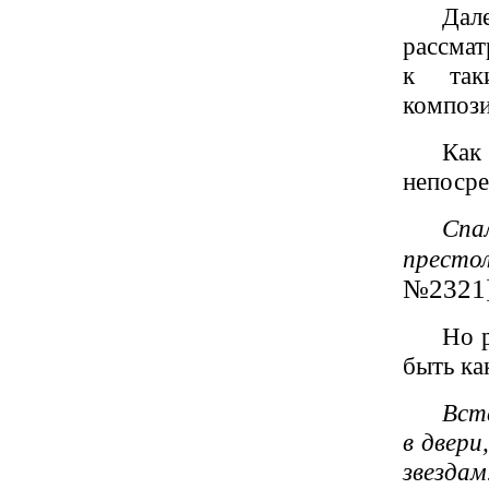
Дал
рассмат
к так
компози
Как
непосре
Спа
престо
№2321]
Но 
быть ка
Вста
в двери
звезда