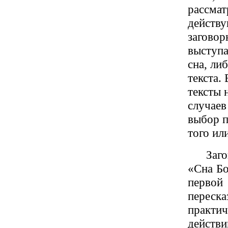
рассмат
действу
заговор
выступа
сна, ли
текста.
тексты 
случаев
выбор п
того ил
Заг
«Сна Бо
первой
переск
практи
действи