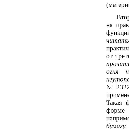
(матери
Втор
на прак
функци
читать
практич
от трет
прочита
огня н
неутоп
№2322]
примене
Такая 
форме
наприм
бумагу.