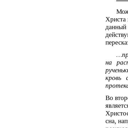
Мож
Христа 
данный
действ
переска
…пр
на рас
ручень
кровь 
протек
Во втор
являетс
Христос
сна, на