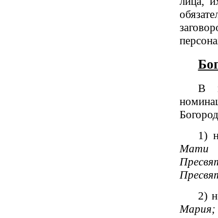
лица, и
обязате
заговор
персона
Бо
В п
номин
Богород
1) 
Мати 
Пресв
Пресвя
2) 
Мария;