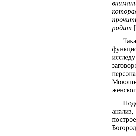
внимани
котор
прочит
родит
Так
функци
исследу
заговор
персон
Мокошь
женског
Под
анализ
постр
Богоро