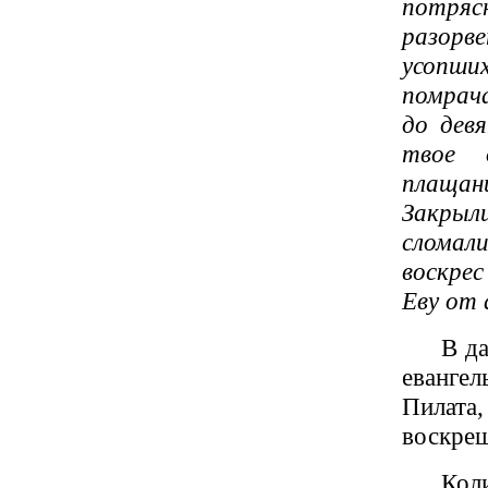
потряс
разорве
усопши
помрача
до дев
твое 
плащан
Закрыл
сломал
воскрес
Еву от 
В д
евангел
Пилата
воскреш
Кол