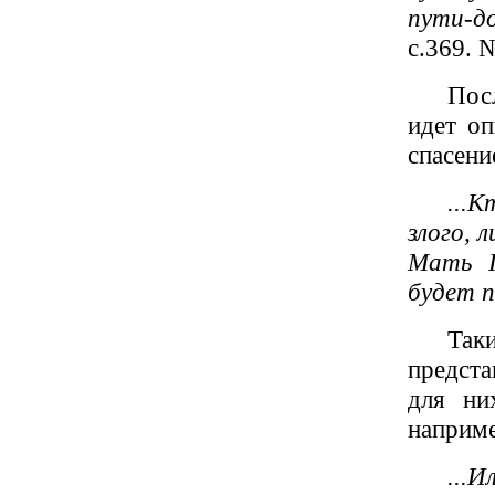
пути-до
с.369. 
Пос
идет оп
спасени
...
злого, 
Мать П
будет 
Так
предста
для ни
наприме
...