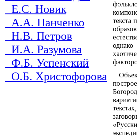
фолькл
Е.С. Новик
компон
А.А. Панченко
текста 
образов
Н.В. Петров
естеств
однако
И.А. Разумова
хаотич
Ф.Б. Успенский
факторо
О.Б. Христофорова
Объек
постро
Богоро
вариат
текста
загово
«Русски
экспед