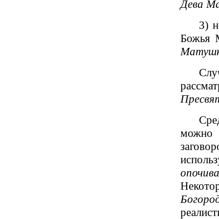
Дева М
3) 
Божья 
Матушк
Слу
рассма
Пресвя
Сре
можно 
загов
исполь
опочива
Некото
Богоро
реалис