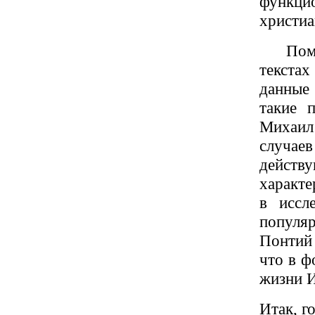
функци
христиа
Пом
текста
данные
такие 
Михаил
случае
дейст
характе
в иссл
популя
Понтий 
что в ф
жизни И
Итак, г