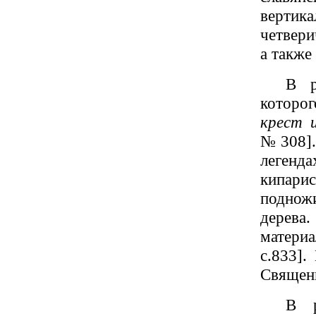
вертик
четвери
а также
В р
которо
крест и
№308].
легенд
кипари
подножи
дерева
материа
с.833].
Священ
В р