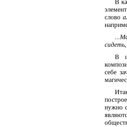
В ка
элемент
слово
а
наприме
...
сидеть,
В ц
композ
себе за
магичес
Ита
постро
нужно с
являю
общес