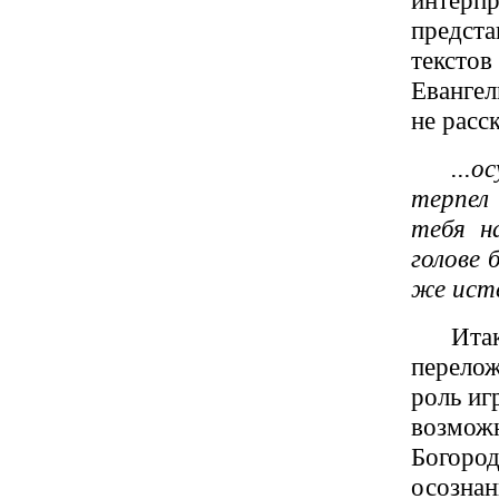
интерпр
предст
тексто
Евангел
не расс
...
терпел 
тебя н
голове 
же исте
Ита
перело
роль иг
возможн
Богоро
осозна