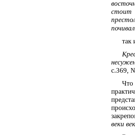
восточн
стоит 
престол
почивала
так
Кре
несужен
с.369, 
Что
практич
предс
происх
закреп
веки ве