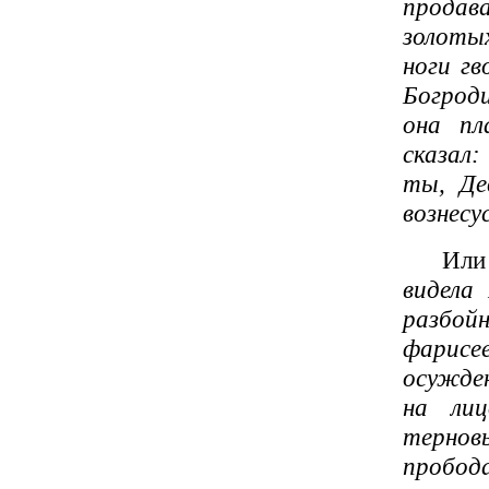
продав
золотых
ноги гв
Богроди
она пл
сказал:
ты, Де
вознесус
Ил
видела
разбой
фарисе
осужден
на лиц
терновы
пробод