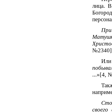
лица. В
Богород
персона
При
Матушка
Христо
№2340]
Ил
побывал
...»[4, 
Такж
наприме
Сто
своего 