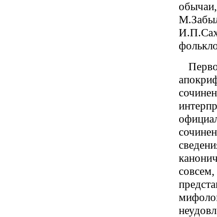
обычаи,
М.Заб
И.П.Сах
фолькло
Перво
апокриф
сочин
интерп
официа
сочине
сведени
канони
совсе
предс
мифо
неудов