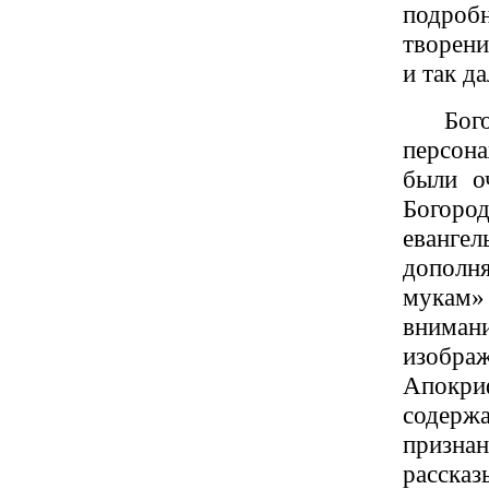
подроб
творени
и так да
Бог
персон
были о
Богород
евангел
дополн
мукам» 
вниман
изобра
Апокр
содер
призн
расск