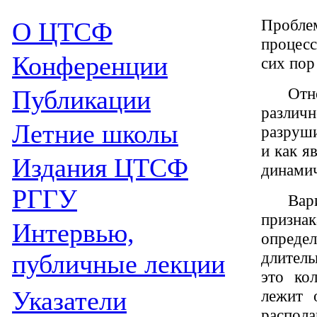
Проблем
О ЦТСФ
процесс
Конференции
сих пор
Отн
Публикации
различн
Летние школы
разруши
и как я
Издания
ЦТСФ
динамич
РГГУ
Вар
призна
Интервью,
определ
длитель
публичные лекции
это ко
Указатели
лежит 
распол