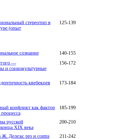
иональный стереотип в
125-139
уре (опыт
ональное сознание
140-155
угого —
156-172
мы и социокультурные
идентичность квебекцев
173-184
ный конфликт как фактор
185-199
 процесса
вы русской
200-210
конца XIX века
Ж. Делеза: pro и contra
211-242