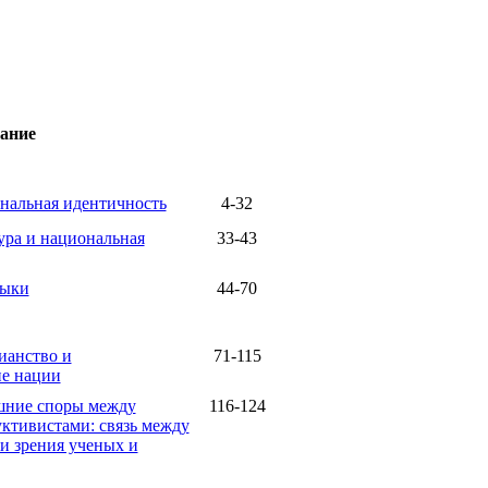
ание
нальная идентичность
4-32
ура и национальная
33-43
зыки
44-70
ианство и
71-115
ие нации
шние споры между
116-124
ктивистами: связь между
и зрения ученых и