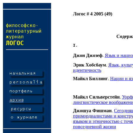
Логос # 4 2005 (49)
философско-
литературный
журнал
Содерж
ЛОГОС
I.
Джон Джозеф
.
Язык и нацио
Эрик Хобсбаум
.
Язык, культ
идентичность
Майкл Биллинг
.
Нации и я
Майкл Сильверстейн
.
Уорф
лингвистическое воображен
Джошуа Фишман
.
Сегодня
примордиалистами и констру
языком и этничностью с точк
повседневной жизни