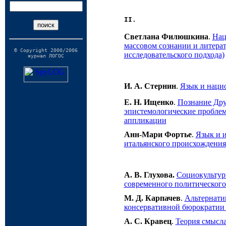
II.
Светлана Филюшкина
.
Нац
массовом сознании и литерат
© Copyright 2000/2006
исследовательского подхода)
журнал ЛОГОС
И. А. Стернин
.
Язык и наци
Е. Н. Ищенко
.
Познание Др
эпистемологические пробле
аппликации
Анн-Мари Фортье
.
Язык и 
итальянского происхождения
А. В. Глухова.
Социокультур
современного политического
М. Д. Карпачев
.
Альтернати
консервативной бюрократии 
А. С. Кравец
.
Теория смысла 