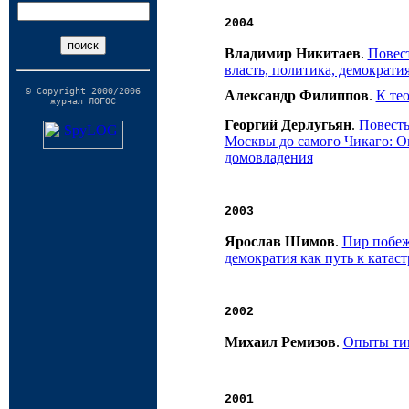
2004
Владимир Никитаев
.
Повест
власть, политика, демократи
© Copyright 2000/2006
Александр Филиппов
.
К те
журнал ЛОГОС
Георгий Дерлугьян
.
Повесть
Москвы до самого Чикаго: 
домовладения
2003
Ярослав Шимов
.
Пир побеж
демократия как путь к катас
2002
Михаил Ремизов
.
Опыты тип
2001