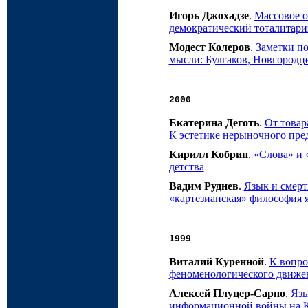
Игорь Джохадзе
.
Массовое о
демократический тоталитариз
Модест Колеров
.
Заметки по
мысли: Булгаков, Новгородце
2000
Екатерина Деготь
.
От товар
К эстетике нерыночного пре
Кирилл Кобрин
.
«Слова» и 
детства
Вадим Руднев
.
Язык и смерт
«картезианская» философия 
1999
Виталий Куренной
.
К вопро
феноменологического движе
Алексей Плуцер-Сарно
.
Язы
информационной войны на К