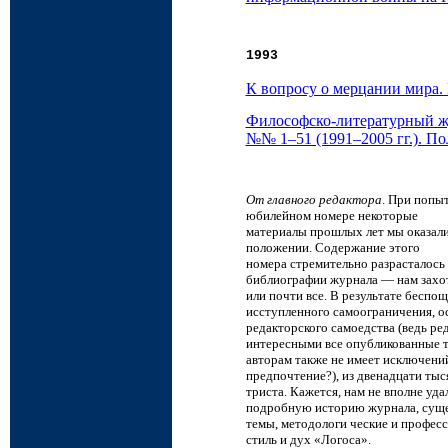
1993
К вопросу о мерцании мира. 
Философско-литературный ж
№№ 1–51 (1991–2005 гг.). П
От главного редактора
. При попы
юбилейном номере некоторые
материалы прошлых лет мы оказали
положении. Содержание этого
номера стремительно разрасталось
библиографии журнала — нам захоте
или почти все. В результате бесп
исступленного самоограничения, о
редакторского самоедства (ведь р
интересными все опубликованные т
авторам также не имеет исключени
предпочтение?), из двенадцати тыс
триста. Кажется, нам не вполне уда
подробную историю журнала, суще
темы, методологи ческие и профес
стиль и дух «Логоса».