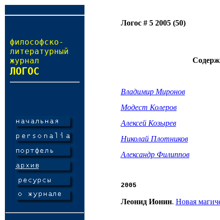
Логос # 5 2005 (50)
философско-
литературный
журнал
Содерж
ЛОГОС
Владимир Миронов
Модест Колеров
Алексей Козырев
Николай Плотников
Александр Филиппов
2005
Леонид Ионин
.
Новая магич