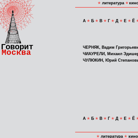
литература
кин
А
Б
В
Г
Д
Е
Ё
Говорит
ЧЕРНЯК, Вадим Григорьев
Москва
ЧИАУРЕЛИ, Михаил Эдише
ЧУЛЮКИН, Юрий Степанов
А
Б
В
Г
Д
Е
Ё
литература
кино