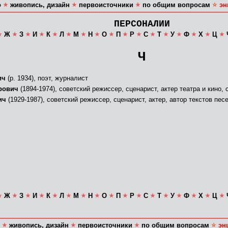
о
живопись, дизайн
первоисточники
по общим вопросам
эн
ПЕРСОНАЛИИ
Ж
З
И
К
Л
М
Н
О
П
Р
С
Т
У
Ф
Х
Ц
Ч
ич
(р. 1934), поэт, журналист
рович
(1894-1974), советский режиссер, сценарист, актер театра и кино
ич
(1929-1987), советский режиссер, сценарист, актер, автор текстов пес
Ж
З
И
К
Л
М
Н
О
П
Р
С
Т
У
Ф
Х
Ц
живопись, дизайн
первоисточники
по общим вопросам
эн