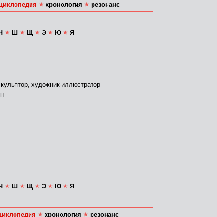
циклопедия
хронология
резонанс
Ч
Ш
Щ
Э
Ю
Я
, скульптор, художник-иллюстратор
ен
Ч
Ш
Щ
Э
Ю
Я
циклопедия
хронология
резонанс