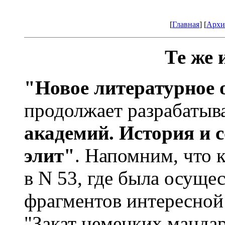
[
Главная
] [
Архи
Те же 
"Новое литературное 
продолжает разрабатыв
академий. История и 
элит"
. Напомним, что 
в N 53, где была осуще
фрагментов интересной
"Закат немецких манда