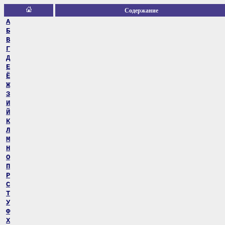
Содержание
А
Б
В
Г
Д
Е
Ё
Ж
З
И
Й
К
Л
М
Н
О
П
Р
С
Т
У
Ф
Х