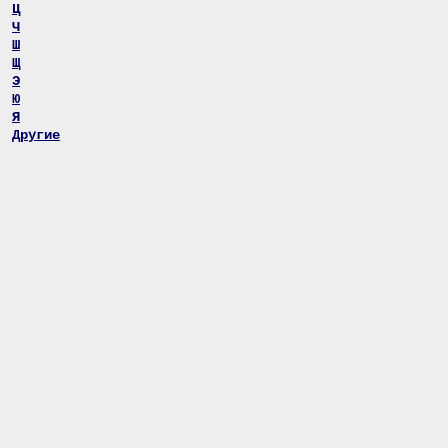
Ц
Ч
Ш
Щ
Э
Ю
Я
Другие