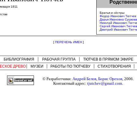
Родственн
 января 1811
Братья и сёстры:
етстве
Федор Иванович Тютчев
Дарья Ивановна Сушков
Николай Иванович Тютч
Сергей Иванович Тютчев
Дмитрий Иванович Тютч
[
ПЕРЕЧЕНЬ ИМЕН
]
БИБЛИОГРАФИЯ
РАБОЧАЯ ГРУППА
ТЮТЧЕВ В ПРЯМОМ ЭФИРЕ
ЕСКОЕ ДРЕВО
МУЗЕИ
РАБОТЫ ПО
ТЮТЧЕВУ
СТИХОТВОРЕНИЯ
© Разработчики:
Андрей Белов
,
Борис Орехов
, 2006.
Контактный адрес:
tjutchev@gmail.com
.