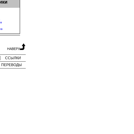
ики
а
ев
ев
НАВЕРХ
ССЫЛКИ
ПЕРЕВОДЫ