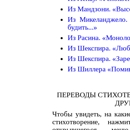
Из Мандзони. «Высо
Из Микеланджело.
будить...»
Из Расина. «Моноло
Из Шекспира. «Любо
Из Шекспира. «Зарев
Из Шиллера «Поми
ПЕРЕВОДЫ СТИХОТВ
ДРУ
Чтобы увидеть, на каки
стихотворение, нажм
открывшегося ме