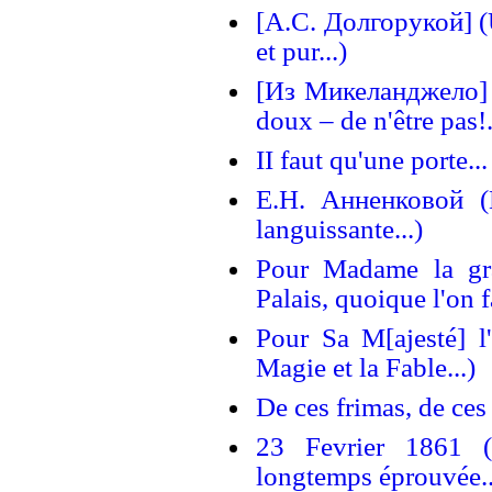
[A.C. Долгорукой] (Un
et pur...)
[Из Микеланджело] O
doux – de n'être pas!.
II faut qu'une porte...
E.H. Aнненковой (D
languissante...)
Pour Madame la gr
Palais, quoique l'on f
Pour Sa M[ajesté] l'I
Magie et la Fable...)
De ces frimas, de ces 
23 Fevrier 1861 (L
longtemps éprouvée..