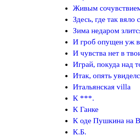
Живым сочувствием 
Здесь, где так вяло 
Зима недаром злится
И гроб опущен уж в 
И чувства нет в твои
Играй, покуда над т
Итак, опять увиделся
Итальянская villa
К ***.
К Ганке
К оде Пушкина на 
К.Б.