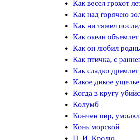
Как весел грохот лет
Как над горячею зол
Как ни тяжел послед
Как океан объемлет 
Как он любил родные
Как птичка, с раннею
Как сладко дремлет 
Какое дикое ущелье!
Когда в кругу убийс
Колумб
Кончен пир, умолкл
Конь морской
Н. И. Кролю