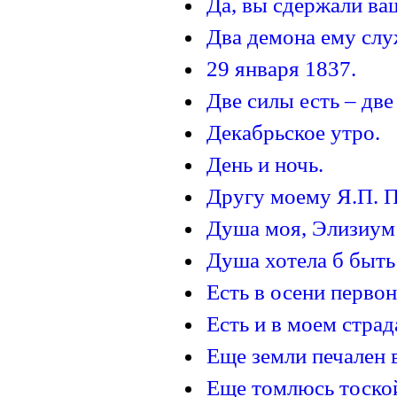
Да, вы сдержали ваш
Два демона ему слу
29 января 1837.
Две силы есть – две
Декабрьское утро.
День и ночь.
Другу моему Я.П. 
Душа моя, Элизиум 
Душа хотела б быть 
Есть в осени первон
Есть и в моем страд
Еще земли печален в
Еще томлюсь тоской