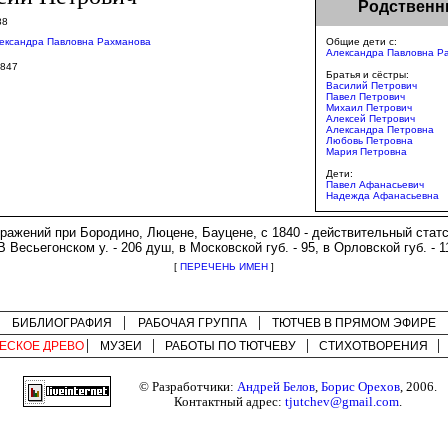
Родственн
88
ександра Павловна Рахманова
Общие дети с:
Александра Павловна Р
1847
Братья и сёстры:
Василий Петрович
Павел Петрович
Михаил Петрович
Алексей Петрович
Александра Петровна
Любовь Петровна
Мария Петровна
Дети:
Павел Афанасьевич
Надежда Афанасьевна
сражений при Бородино, Люцене, Бауцене, с 1840 - действительный стат
В Весьегонском у. - 206 душ, в Московской губ. - 95, в Орловской губ. - 1
[
ПЕРЕЧЕНЬ ИМЕН
]
БИБЛИОГРАФИЯ
РАБОЧАЯ ГРУППА
ТЮТЧЕВ В ПРЯМОМ ЭФИРЕ
ЕСКОЕ ДРЕВО
МУЗЕИ
РАБОТЫ ПО
ТЮТЧЕВУ
СТИХОТВОРЕНИЯ
© Разработчики:
Андрей Белов
,
Борис Орехов
, 2006.
Контактный адрес:
tjutchev@gmail.com
.