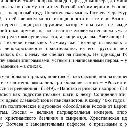
ои политические соображения до царя, до канцлера, до мини
новать по-своему политику Российской империи в Европе
ее, – напрасный труд. Политическая мысль Тютчева чересчу
, в ней слишком много изощренности и эстетики. Власть
интересы защищали оружием, которым она сама не владел
ший такое оружие, казался власти человеком ненадежным,
она редко выслушивала его, а чаще отдаляла. Александр II
 о Тютчеве неласково. Самому же Тютчеву оставалось д
ю неповоротливость правительства, на его трусость пер
азалось бы, к нему же спешат на помощь. Не однажды Т
тву злыми эпиграммами, устными и написанными пером, – 
сьменные – в стихах.
умал большой трактат, политико-философский, под название
 его частично выполнил, три большие статьи – «Россия 
оссия и революция» (1849), «Папство и римский вопрос» (18
аться как подготовительные шаги к нему. Сочинения эти
м идеям славянофилов и панславистов. К концу 40-х годов 
ать политическое и духовное обособление России от Европ
атам, Россия – великая патриархальная империя, опор
ца христианского безличия и смирения. Христианская ид
 у Тютчева с завоевательным пафосом, с призывами к 