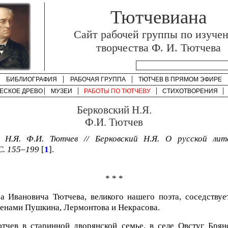
Тютчевиана
Cайт рабочей группы по изуче
творчества Ф. И. Тютчева
БИБЛИОГРАФИЯ
РАБОЧАЯ ГРУППА
ТЮТЧЕВ В ПРЯМОМ ЭФИРЕ
ЕСКОЕ ДРЕВО
МУЗЕИ
РАБОТЫ ПО
ТЮТЧЕВУ
СТИХОТВОРЕНИЯ
Берковский Н.Я.
Ф.И. Тютчев
й Н.Я. Ф.И. Тютчев // Берковский Н.Я. О русской лит
 С. 155–199
[
1
].
* * *
 Ивановича Тютчева, великого нашего поэта, соседствуе
менами Пушкина, Лермонтова и Некрасова.
тчев в старинной дворянской семье, в селе Овстуг Брян