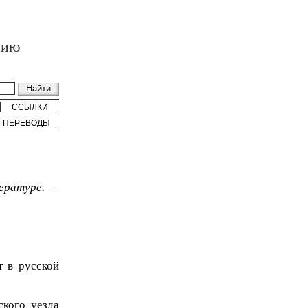
нию
ССЫЛКИ
ПЕРЕВОДЫ
ературе. –
т в русской
ского уезда