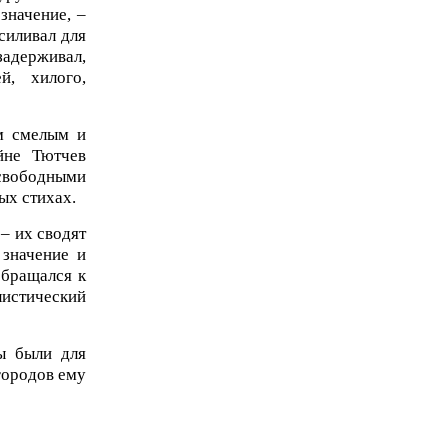
значение, –
усиливал для
адерживал,
й, хилого,
м смелым и
йне Тютчев
свободными
ых стихах.
– их сводят
 значение и
обращался к
истический
ы были для
 городов ему