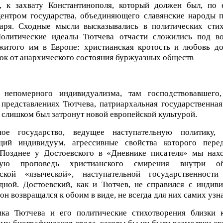
, к захвату Константинополя, который должен был, по 
центром государства, объединяющего славянские народы 
царя. Сходные мысли высказывались в политических стих
Политические идеалы Тютчева отчасти сложились под во
ежитого им в Европе: христианская кротость и любовь д
ток от анархического состояния буржуазных обществ
т непомерного индивидуализма, там господствовавшего
 представлениях Тютчева, патриархальная государственная
 слишком был затронут новой европейской культурой.
ное государство, ведущее наступательную политику
щий индивидуум, агрессивные свойства которого пере
. Позднее у Достоевского в «Дневнике писателя» мы нах
нную проповедь христианского смирения внутри о
тской «языческой», наступательной государственност
ной. Достоевский, как и Тютчев, не справился с индив
он возвращался к обоим в виде, не всегда для них самих уз
ика Тютчева и его политические стихотворения близки к