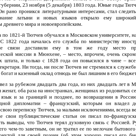
губернии, 23 ноября (5 декабря) 1803 года. Юные годы Тют
Он рано проникся литературными интересами, стал следить
Знание латыни и новых языков открыло ему широки
м древнего мира и новоевропейским.
а по 1821-й Тютчев обучался в Московском университете, н
 С 1822 года началась его служба по министерству иност
ные связи доставили ему в том же году место пр
еской миссии в Мюнхене, – место, впрочем, очень скром
х штата, и только с 1828 года он повысился в чине – вс
екретаря. Ни тогда, ни после Тютчев не стремился к служебн
л богат и казенный оклад отнюдь не был лишним в его бюджет
вел за рубежом двадцать два года, из них двадцать лет в 
 женат, оба раза на иностранках, женщинах из родовитых се
язык и за границей и позднее, по возвращении в Росси
дной дипломатии – французский, которым он владел до
вою переписку Тютчев, за малыми исключениями, всегда ве
е свои публицистические статьи он писал по-французск
ать выводы, что Тютчев терял духовную связь с Россией. Р
него чем-то заветным, он не тратил ее по мелочам бытового
ронутой для своей поэзии (об этом хорошо писал его би