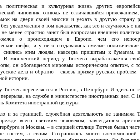
а политическая и культурная жизнь других европейск
ческий чиновник, отнюдь не отличавшийся прилежанием,
амок на двери своей миссии и уехать в другую страну 
без уведомления о том начальства, как это и случилось с н
 не менее страстно занят был вопросами внешней политик
домлен о происходящем в Европе, чем его непосре
еские шефы, и у него создавались смелые политические
е снились этим людям, навсегда пришитым к бумагам, 
. В мюнхенский период у Тютчева вырабатывается свой
опы, он обогащается мировым историческим опытом, с т
русские дела и обратно – сквозь призму русских проблем 
ной истории.
у Тютчев переселяется в Россию, в Петербург. И здесь он с
 перерыва, на службе в министерстве иностранных дел. С 1
ль Комитета иностранной цензуры.
ло и за границей, служебная деятельность не занимала 
прежде всего светским человеком, завсегдатаем аристо
тербурга и Москвы, – в старшей столице Тютчев бывал час
не гостем, а своим. Сохранилось много воспоминаний 