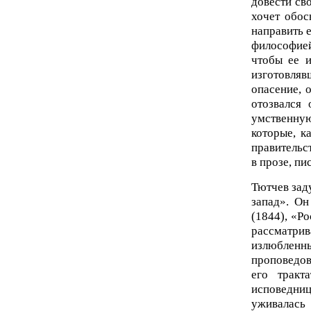
довести св
хочет обос
направить 
философией
чтобы ее 
изготовляв
опасение, 
отозвался
умственну
которые, к
правительс
в прозе, пи
Тютчев зад
запад». Он
(1844), «Р
рассматрив
излюбленны
проповедов
его тракт
исповедни
уживалась