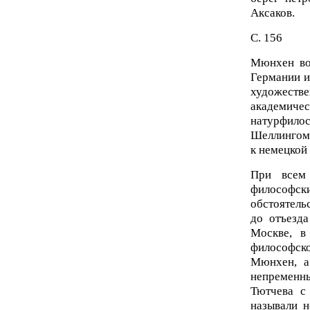
Аксаков.
С. 156
Мюнхен во
Германии и
художестве
академиче
натурфило
Шеллингом,
к немецкой
При всем
философск
обстоятель
до отъезда
Москве, в
философско
Мюнхен, а
непременн
Тютчева с
называли 