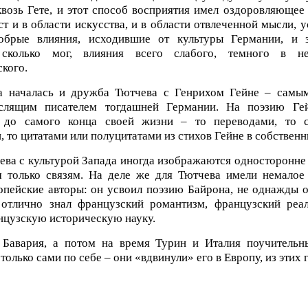
квозь Гете, и этот способ восприятия имел оздоровляющее 
ст и в области искусства, и в области отвлеченной мысли, 
обрые влияния, исходившие от культуры Германии, и з
 сколько мог, влияния всего слабого, темного в не
ского.
 началась и дружба Тютчева с Генрихом Гейне – самы
слящим писателем тогдашней Германии. На поэзию Ге
я до самого конца своей жизни – то переводами, то 
, то цитатами или полуцитатами из стихов Гейне в собственн
ева с культурой Запада иногда изображаются односторонне 
 только связям. На деле же для Тютчева имели немалое
опейские авторы: он усвоил поэзию Байрона, не однажды 
 отлично знал французский романтизм, французский реал
нцузскую историческую науку.
Бавария, а потом на время Турин и Италия поучительн
только сами по себе – они «вдвинули» его в Европу, из этих