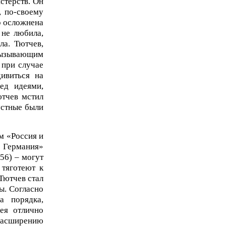
стерств. Он
, по-своему
р осложнена
 не любила,
а. Тютчев,
 вызывающим
 при случае
ивиться на
ед идеями,
ютчев мстил
устные были
м «Россия и
и Германия»
56) – могут
 тяготеют к
Тютчев стал
ы. Согласно
а порядка,
ея отлично
расширению