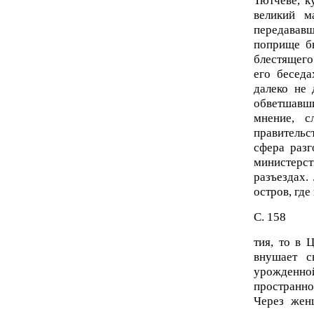
Тютчеве, к
великий м
передававш
поприще бы
блестящего
его бесед
далеко не 
обветшавш
мнение, с
правительс
сфера разг
министерст
разъездах.
остров, гд
С. 158
тия, то в 
внушает с
урожденно
пространн
Через жен