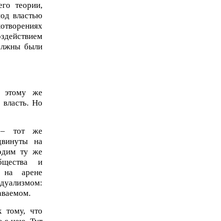
его теории,
под властью
отворениях
здействием
олжны были
, этому же
 власть. Но
, – тот же
двинуты на
одим ту же
бщества и
и на арене
идуализмом:
наваемом.
 тому, что