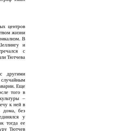
ых центров
ством жизни
рикализм. В
Шеллингу и
тречался с
или Тютчева
с другими
 случайным
аварии. Еще
осле того в
культуры –
ечу к ней в
 дома, без
единялся у
к тогда ее
уру Тютчев