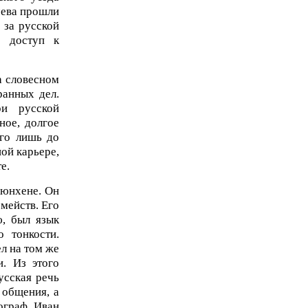
чева прошли
 за русской
й доступ к
а словесном
ранных дел.
и русской
ное, долгое
его лишь до
ой карьере,
е.
Мюнхене. Он
мейств. Его
ю, был язык
 тонкости.
л на том же
и. Из этого
усская речь
 общения, а
ограф Иван