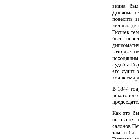
видна был
Дипломати
повесить з
личных дел 
Тютчев тем
был осве
дипломатич
которые н
исходящим
судьбы Евр
его судит 
ход всемир
В 1844 год
некоторого
председате
Как это бы
оставался 
салонов Пе
там себя 