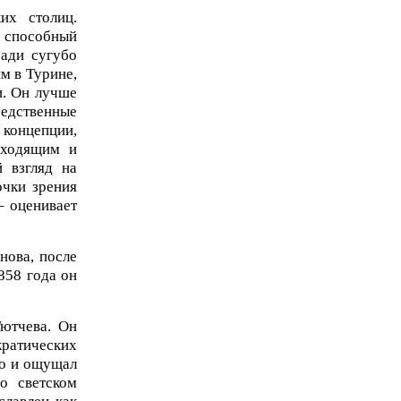
их столиц.
 способный
ради сугубо
им в Турине,
и. Он лучше
дственные
 концепции,
входящим и
 взгляд на
очки зрения
– оценивает
нова, после
858 года он
Тютчева. Он
кратических
то и ощущал
о светском