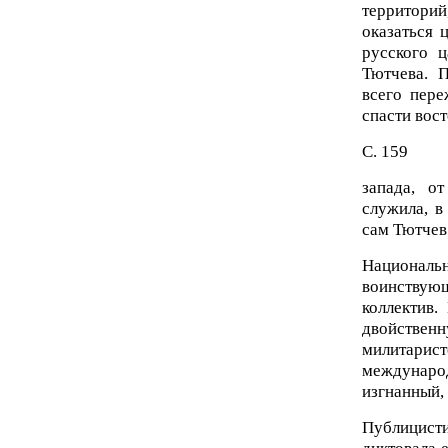
территорий
оказаться 
русского 
Тютчева. 
всего пер
спасти вос
С. 159
запада, о
служила, в
сам Тютчев
Националь
воинствую
коллектив
двойстве
милитарис
международ
изгнанный, 
Публицист