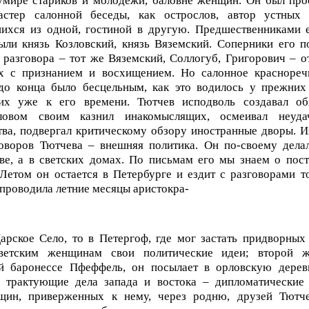
умире стариков и молодежи, баловне женщин. Он был про
астер салонной беседы, как острослов, автор устных 
ихся из одной, гостиной в другую. Предшественниками 
ли князь Козловский, князь Вяземский. Соперники его п
 разговора – тот же Вяземский, Соллогуб, Григорович – о
ах с признанием и восхищением. Но салонное краснореч
до конца было бесцельным, как это водилось у прежних
их уже к его времени. Тютчев исподволь создавал об
ловом своим казнил инакомыслящих, осмеивал неуд
тва, подвергал критическому обзору иностранные дворы. 
оворов Тютчева – внешняя политика. Он по-своему дела
ве, а в светских домах. По письмам его мы знаем о пос
 Летом он остается в Петербурге и ездит с разговорами т
е проводила летние месяцы аристокра-
Царское Село, то в Петергоф, где мог застать придворных
ветским женщинам свои политические идеи; второй ж
й баронессе Пфеффель, он посылает в орловскую дерев
о трактующие дела запада и востока – дипломатические 
щин, приверженных к нему, через родню, друзей Тютче