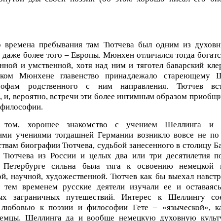
 времена пребывания там Тютчева был одним из духовн
 даже более того – Европы. Мюнхен отличался тогда богат
нной и умственной, хотя над ним и тяготел баварский кле
ском Мюнхене главенство принадлежало стареющему 
софам родственного с ним направления. Тютчев вс
 и, вероятно, встречи эти более интимным образом приобщ
 философии.
 том, хорошее знакомство с учением Шеллинга и 
ими учениями тогдашней Германии возникло вовсе не по
ствам биографии Тютчева, судьбой занесенного в столицу Б
 Тютчева из России и целых два или три десятилетия п
 Петербурге сильна была тяга к освоению немецкой 
й, научной, художественной. Тютчев как бы выехал навстр
 тем временем русские деятели изучали ее и оставаясь
ых заграничных путешествий. Интерес к Шеллингу со
 любовью к поэзии и философии Гете – «языческой», ка
немцы. Шеллинга да и вообще немецкую духовную культ