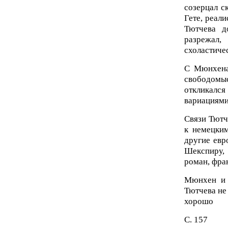
созерцал с
Гете, реали
Тютчева д
разрежал,
схоластиче
С Мюнхена
свободомы
откликалс
вариациями
Связи Тютч
к немецким
другие евр
Шекспиру,
роман, фра
Мюнхен и 
Тютчева не 
хорошо
С. 157