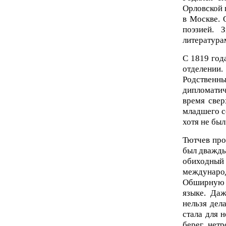
Орловской 
в Москве. 
поэзией. 
литература
С 1819 год
отделении.
Родствен
дипломатич
время свер
младшего с
хотя не бы
Тютчев про
был дважды
обиходный 
междунаро
Обширную с
языке. Даж
нельзя дел
стала для 
берег нет