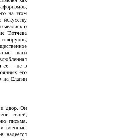
славлен как
афоризмов,
его на этом
о искусству
тзывались о
ие Тютчева
 говорунов,
щественное
ачные шаги
Излюбленная
л ее – не в
тоянных его
о на Елагин
 и двор. Он
ене своей,
ню письма,
и военные.
в надеется