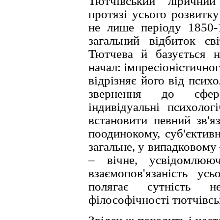
Тютчiвський лiрични
протязi усього розвитку
не лише перiоду 1850-1
загальний вiдбиток свi
Тютчева й базується н
начал: iмпресiонiстичног
вiдрiзняє його вiд псих
звернення до сфер
iндивiдуальнi психолог
встановити певний зв'
поодинокому, суб'єктив
загальне, у випадковому
– вiчне, усвiдомлюю
взаємопов'язанiсть ус
полягає сутнiсть не
фiлософiчностi тютчiвськ