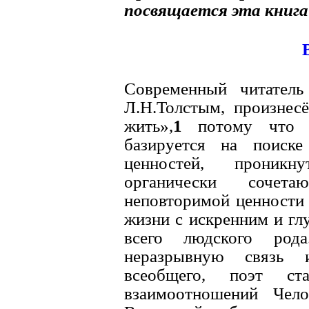
посвящается эта книга
Современный читатель
Л.H.Толстым, произнесё
жить»,
1
потому что т
базируется на поиске
ценностей, проникн
органически соче
неповторимой ценности 
жизни с искренним и гл
всего людского рода
неразрывную связь и
всеобщего, поэт с
взаимоотношений Чело