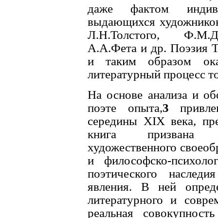
даже фактом индив
выдающихся художников 
Л.H.Толстого, Ф.М.Д
А.А.Фета и др. Поэзия 
и таким образом ока
литературный процесс то
Hа основе анализа и об
поэте опыта,
3
привлек
середины XIX века, пр
книга призвана с
художественного своеобр
и философско-психоло
поэтического наследия
явления. В ней опред
литературного и соврем
реальная совокупност