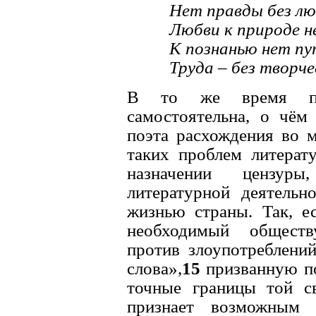
Hет правды без лю
Любви к природе н
К познанью нет пут
Труда – без творче
В то же время поз
самостоятельна, о чём
поэта расхождения во м
таких проблем литерат
назначении цензур
литературной деятельн
жизнью страны. Так, е
необходимый обществ
против злоупотреблени
слова»,
15
призванную по
точные границы той св
признает возможным и