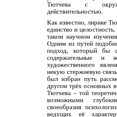
Тютчева с окруж
действительностью.
Как известно, лирике Т
единство и целостность.
таком научном изучени
Одним из путей подобно
подход, который бы с
содержательные и ж
художественного явле
некую стержневую связь
был избран путь рассм
другом трёх основных в
Тютчева – той теоретич
возможными глубок
своеобразия психологи
ведущих её характер