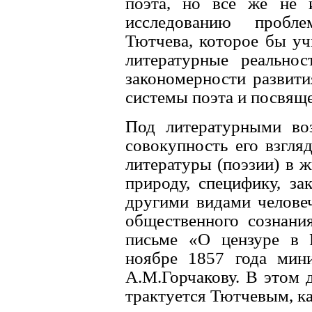
поэта, но всё же не 
исследованию пробле
Тютчева, которое бы уч
литературные реальнос
закономерности развити
системы поэта и посвяще
Под литературными во
совокупность его взгля
литературы (поэзии) в ж
природу, специфику, за
другими видами челове
общественного сознани
письме «О цензуре в 
ноябре 1857 года мин
А.М.Горчакову. В этом 
трактуется Тютчевым, к