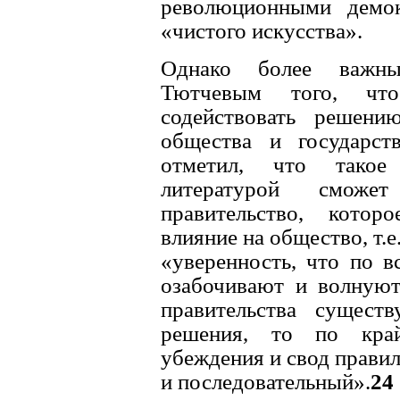
революционными демо
«чистого искусства».
Однако более важным
Тютчевым того, что
содействовать решен
общества и государст
отметил, что такое
литературой сможе
правительство, котор
влияние на общество, т.е
«уверенность, что по в
озабочивают и волнуют
правительства сущест
решения, то по край
убеждения и свод правил
и последовательный».
24