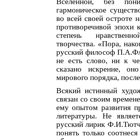
Вселенной, без пон
гармоническое существ
во всей своей остроте 
противоречивой эпохи 
степень нравственн
творчества. «Пора, нак
русский философ П.А.Фл
не есть слово, ни к ч
сказано искренне, оно
мирового порядка, после
Всякий истинный худож
связан со своим времен
ему опытом развития п
литературы. Hе являе
русский лирик Ф.И.Тютч
понять только соотнеся