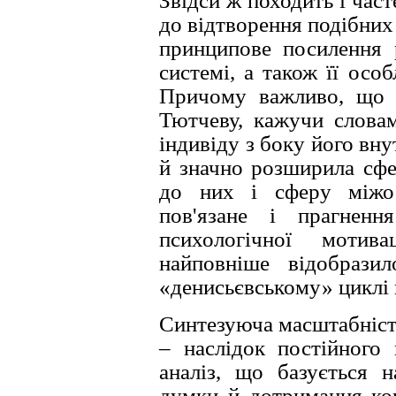
Звiдси ж походить i част
до вiдтворення подiбних 
принципове посилення р
системi, а також її особ
Причому важливо, що ц
Тютчеву, кажучи словам
iндивiду з боку його вн
й значно розширила сфе
до них i сферу мiжос
пов'язане i прагненн
психологiчної мотив
найповнiше вiдобрази
«денисьєвському» циклi 
Синтезуюча масштабнiст
– наслiдок постiйного 
аналiз, що базується н
думки й дотримання кон