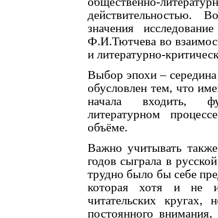
общественно-лите
действительностью. 
значения исследование
Ф.И.Тютчева во взаимос
и литературно-критичес
Выбор эпохи – середина 
обусловлен тем, что им
начала входить, ф
литературном процесс
объёме.
Важно учитывать также,
годов сыграла в русской
трудно было бы себе пре
которая хотя и не и
читательских кругах, 
постоянного внимания,