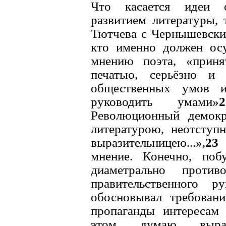
Что касается идеи о
развитием литературы, 
Тютчева с Чернышевским
кто именно должен осу
мнению поэта, «приня
печатью, серьёзно и 
общественных умов и
руководить умами»
2
Революционный демокр
литературою, неотступ
выразительницею...»,
23
мнение. Конечно, по
диаметрально проти
правительственного р
обосновывал требовани
пропаганды интересам 
этом, думаю, выра