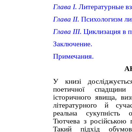
Глава I.
Литературные вз
Глава II.
Психологизм ли
Глава III.
Циклизация в п
Заключение.
Примечания.
А
У книзi дослiджується
поетичної спадщини 
iсторичного явища, виз
лiтературного й суча
реальна сукупнiсть о
Тютчева з росiйською п
Такий пiдхiд обумов