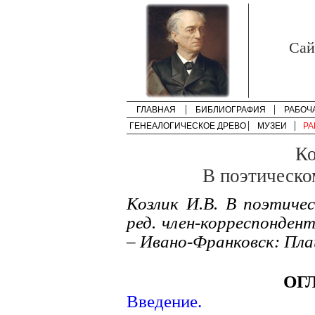
Cай
ГЛАВНАЯ
БИБЛИОГРАФИЯ
РАБОЧ
ГЕНЕАЛОГИЧЕСКОЕ ДРЕВО
МУЗЕИ
РА
Ко
В поэтическо
Козлик И.В. В поэтиче
ред. член-корреспонден
– Ивано-Франковск: Плай
ОГ
Введение.