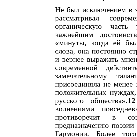
Hе был исключением в 
рассматривал совре
органическую часть 
важнейшим достоинст
«минуты, когда ей был
слова, она постоянно с
и вернее выражать мне
современной действи
замечательному тал
присоединяла не менее 
положительных нуждах, 
русского общества».
12
волнениями повседне
противоречит в со
предназначению поэзии
Гармонии. Более того