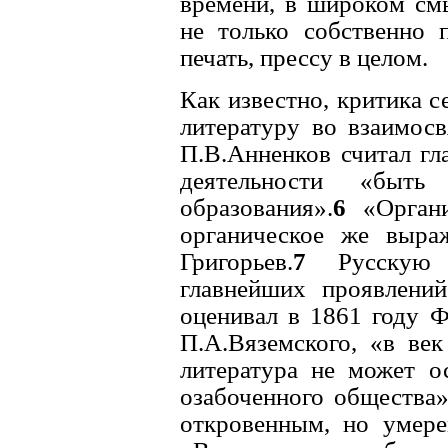
времени, в широком см
не только собственно 
печать, прессу в целом.
Как известно, критика 
литературу во взаимосв
П.В.Анненков считал гл
деятельности «быть
образования».
6
«Органи
органическое же выра
Григорьев.
7
Русскую
главнейших проявлений
оценивал в 1861 году Ф
П.А.Вяземского, «в ве
литература не может ос
озабоченного общества»
откровенным, но умер