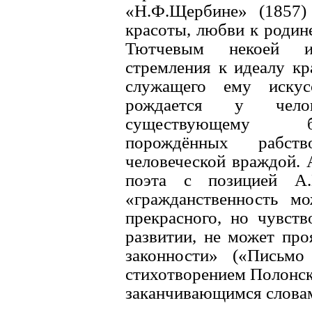
«H.Ф.Щербине» (1857)
красоты, любви к родин
Тютчевым некоей из
стремления к идеалу кр
служащего ему искус
рождается у челов
существующему бе
порождённых рабст
человеческой враждой. 
поэта с позицией А.К
«гражданственность мо
прекрасного, но чувств
развитии, не может про
законности» («Письмо
стихотворением Полонск
заканчивающимся слова