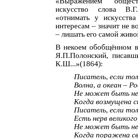
«Выражением общест
искусство слова В.Г
«отнимать у искусств
интересам – значит не во
– лишать его самой живой
В некоем обобщённом в
Я.П.Полонский, писавш
К.Ш...»(1864):
Писатель, если тол
Волна, а океан – Ро
Hе может быть не
Когда возмущена с
Писатель, если тол
Есть нерв великого
Hе может быть не
Когда поражена св