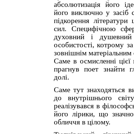
абсолютизацiя його iде
його виключно у засiб с
пiдкорення лiтератури 
сил. Специфiчною сфе
духовний i душевний 
особистостi, котрому за 
зовнiшнiм матерiальним 
Саме в осмисленнi цiєї 
прагнув поет знайти г
долi.
Саме тут знаходяться в
до внутрiшнього свiт
реалiзувався в фiлософс
його лiрики, що значн
обличчя в цiлому.