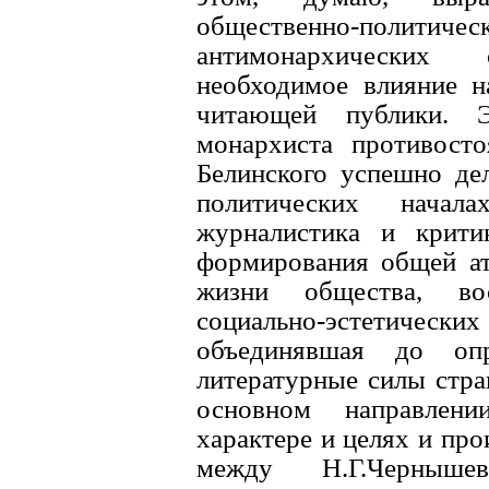
общественно-пол
антимонархических
необходимое влияние 
читающей публики. 
монархиста противост
Белинского успешно дел
политических начала
журналистика и крити
формирования общей ат
жизни общества, вос
социально-эстетическ
объединявшая до опр
литературные силы стра
основном направлени
характере и целях и про
между H.Г.Черныше