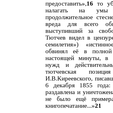
предоставить»,
16
то у
налагать на умы
продолжительное стесне
вреда для всего общ
выступивший за своб
Тютчев видел в цензур
семилетия») «истинно
обвинял её в полной 
настоящей минуты, в 
нужд и действительны
тютчевская позиц
И.В.Киреевского, писав
6 декабря 1855 года: 
раздавлена и уничтожен
не было ещё примера
книгопечатание...»
21