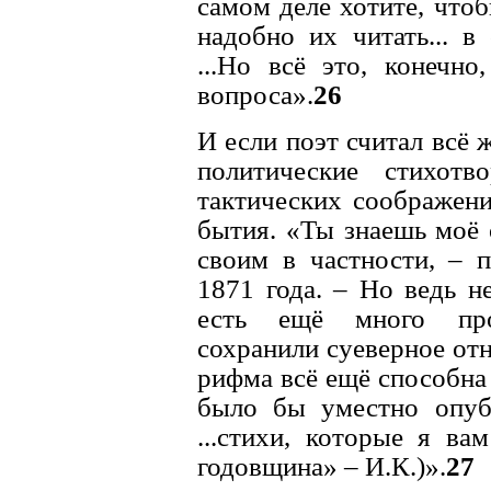
самом деле хотите, что
надобно их читать... 
...Hо всё это, конечно
вопроса».
26
И если поэт считал всё
политические стихотв
тактических соображени
бытия. «Ты знаешь моё 
своим в частности, – 
1871 года. – Hо ведь не
есть ещё много про
сохранили суеверное от
рифма всё ещё способна
было бы уместно опубл
...стихи, которые я ва
годовщина» – И.К.)».
27