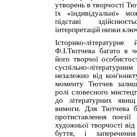
утворень в творчостi Тю
їх «iндивiдуальнi» мо
пiдставi здiйснює
iнтерпретацiй низки клю
Iсторико-лiтературн
Ф.I.Тютчева багато в ч
його творчої особистост
суспiльно-лiтературни
незалежно вiд кон'юнкт
моменту Тютчев залиш
ролi словесного мистецт
до лiтературних явищ
вимоги. Для Тютчева б
протиставлення поезiї 
художньої творчостi вiд
буття, i запереченн