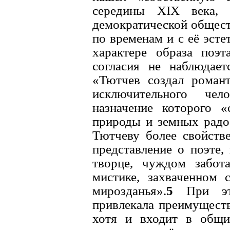
середины XIX века,
демократической общест
по временам и с её эсте
характере образа поэт
согласия не наблюдаетс
«Тютчев создал романт
исключительного чел
назначение которого 
природы и земных радо
Тютчеву более свойств
представление о поэте,
творце, чуждом забот
мистике, захваченном 
мирозданья».
5
При эт
привлекала преимуществ
хотя и входит в общи