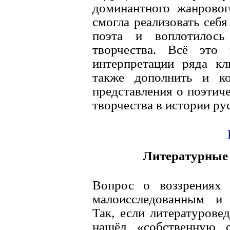
доминантного жанровог
смогла реализовать себ
поэта и воплотилось
творчества. Всё это 
интерпретации ряда кл
также дополнить и ко
представления о поэтич
творчества в истории ру
Литературные
Вопрос о воззрениях 
малоисследованным и 
Так, если литературове
нашёл «собственную с