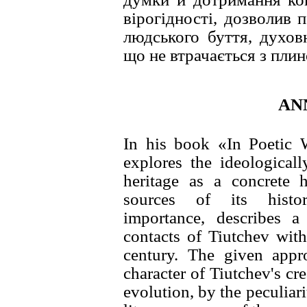
вiрогiдностi, дозволив 
людського буття, духов
що не втрачається з плин
AN
In his book «In Poetic W
explores the ideologically
heritage as a concrete 
sources of its histori
importance, describes a
contacts of Tiutchev wit
century. The given appr
character of Tiutchev's cr
evolution, by the peculiari