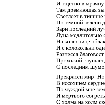
И тщетно в мрачну 
Там дремлющая зыб
Светлеет в тишине 
По темной зелени 
Зари последний лу
Луна медлительно 
На колеснице облак
И с колокольни од
Разнесся благовест
Прохожий слушает,
С последним шумом
Прекрасен мир! Н
В иссохшем сердце 
По чуждой мне зем
И мертвого согреть
С холма на холм с