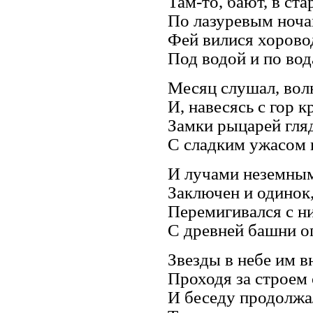
Там-то, бают, в ста
По лазуревым ноча
Фей вилися хоров
Под водой и по вод
Месяц слушал, волн
И, навесясь с гор к
Замки рыцарей гля
С сладким ужасом 
И лучами неземны
Заключен и одинок
Перемигивался с н
С древней башни о
Звезды в небе им в
Проходя за строем 
И беседу продолжа