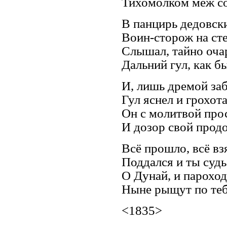
Тихомолком меж с
В панцирь дедовски
Воин-сторож на ст
Слышал, тайно оча
Дальний гул, как бы
И, лишь дремой за
Гул яснел и грохотал
Он с молитвой про
И дозор свой прод
Всё прошло, всё вз
Поддался и ты судь
О Дунай, и парохо
Ныне рыщут по тебе
<1835>