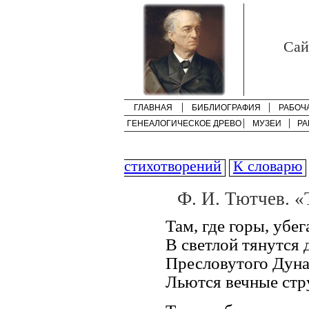
Cай
ГЛАВНАЯ
БИБЛИОГРАФИЯ
РАБОЧ
ГЕНЕАЛОГИЧЕСКОЕ ДРЕВО
МУЗЕИ
РА
стихотворений
К словарю
Ф. И. Тютчев. «Т
Там, где горы, убег
В светлой тянутся 
Пресловутого Дун
Льются вечные стр