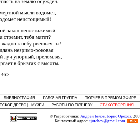
пасть на землю осужден.
мертной мысли водомет,
одомет неистощимый!
ой закон непостижимый
я стремит, тебя мятет?
 жадно к небу рвешься ты!..
длань незримо-роковая
й луч упорный, преломляя,
ргает в брызгах с высоты.
836>
БИБЛИОГРАФИЯ
РАБОЧАЯ ГРУППА
ТЮТЧЕВ В ПРЯМОМ ЭФИРЕ
ЕСКОЕ ДРЕВО
МУЗЕИ
РАБОТЫ ПО
ТЮТЧЕВУ
СТИХОТВОРЕНИЯ
© Разработчики:
Андрей Белов
,
Борис Орехов
, 200
Контактный адрес:
tjutchev@gmail.com
.