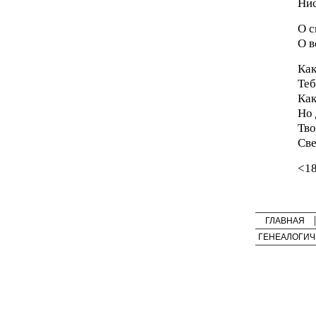
Нис
О с
О в
Как
Теб
Как
Но 
Тво
Све
<1
ГЛАВНАЯ
ГЕНЕАЛОГИЧ