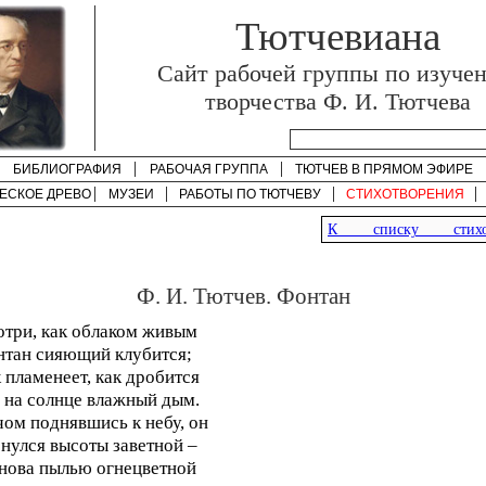
Тютчевиана
Cайт рабочей группы по изуче
творчества Ф. И. Тютчева
БИБЛИОГРАФИЯ
РАБОЧАЯ ГРУППА
ТЮТЧЕВ В ПРЯМОМ ЭФИРЕ
ЕСКОЕ ДРЕВО
МУЗЕИ
РАБОТЫ ПО
ТЮТЧЕВУ
СТИХОТВОРЕНИЯ
К списку стихот
Ф. И. Тютчев. Фонтан
три, как облаком живым
тан сияющий клубится;
 пламенеет, как дробится
 на солнце влажный дым.
ом поднявшись к небу, он
нулся высоты заветной –
нова пылью огнецветной