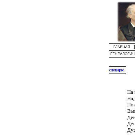
ГЛАВНАЯ
ГЕНЕАЛОГИЧ
словарю
На 
Над
Пок
Выс
Ден
Ден
Душ