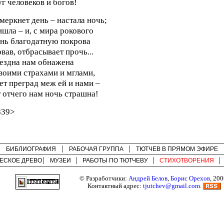
г человеков и богов!
меркнет день – настала ночь;
шла – и, с мира рокового
нь благодатную покрова
вав, отбрасывает прочь...
ездна нам обнажена
воими страхами и мглами,
ет преград меж ей и нами –
 отчего нам ночь страшна!
839>
БИБЛИОГРАФИЯ
РАБОЧАЯ ГРУППА
ТЮТЧЕВ В ПРЯМОМ ЭФИРЕ
ЕСКОЕ ДРЕВО
МУЗЕИ
РАБОТЫ ПО
ТЮТЧЕВУ
СТИХОТВОРЕНИЯ
© Разработчики:
Андрей Белов
,
Борис Орехов
, 200
Контактный адрес:
tjutchev@gmail.com
.