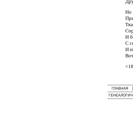
Дру
Но 
При
Тка
Сор
И б
С с
И н
Вот
<1
ГЛАВНАЯ
ГЕНЕАЛОГИЧ