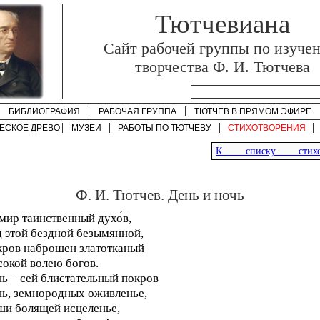
Тютчевиана
Cайт рабочей группы по изуче
творчества Ф. И. Тютчева
БИБЛИОГРАФИЯ
РАБОЧАЯ ГРУППА
ТЮТЧЕВ В ПРЯМОМ ЭФИРЕ
ЕСКОЕ ДРЕВО
МУЗЕИ
РАБОТЫ ПО
ТЮТЧЕВУ
СТИХОТВОРЕНИЯ
К списку стихот
Ф. И. Тютчев. День и ночь
мир таинственный духо́в,
 этой бездной безымянной,
ров наброшен златотканый
окой волею богов.
ь – сей блистательный покров
ь, земнородных оживленье,
и болящей исцеленье,