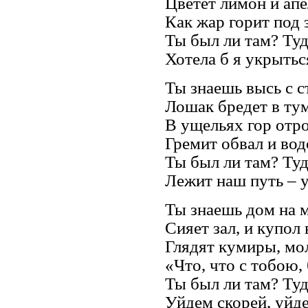
Цветет лимон и апе
Как жар горит под 
Ты был ли там? Туд
Хотела б я укрытьс
Ты знаешь высь с с
Лошак бредет в тум
В ущельях гор отро
Гремит обвал и водо
Ты был ли там? Туд
Лежит наш путь – у
Ты знаешь дом на 
Сияет зал, и купол 
Глядят кумиры, мол
«Что, что с тобою, 
Ты был ли там? Туд
Уйдем скорей, уйде