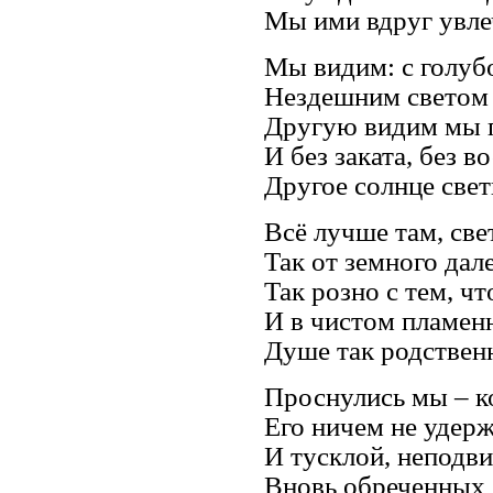
Мы ими вдруг увле
Мы видим: с голуб
Нездешним светом 
Другую видим мы 
И без заката, без в
Другое солнце свети
Всё лучше там, све
Так от земного дале
Так розно с тем, чт
И в чистом пламен
Душе так родственн
Проснулись мы – к
Его ничем не удерж
И тусклой, неподв
Вновь обреченных