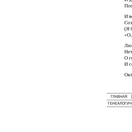
Пог
И в
Соз
(Я 
«О,
Люб
Нет
О г
И с
Окт
ГЛАВНАЯ
ГЕНЕАЛОГИЧ