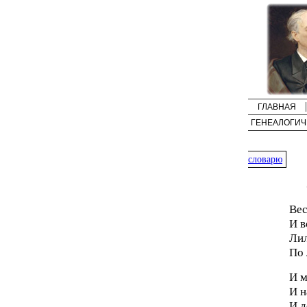
ГЛАВНАЯ
ГЕНЕАЛОГИЧ
словарю
Вес
И в
Лил
По 
И м
И н
И д