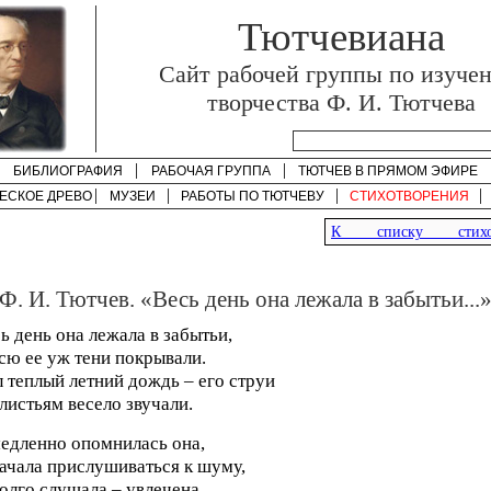
Тютчевиана
Cайт рабочей группы по изуче
творчества Ф. И. Тютчева
БИБЛИОГРАФИЯ
РАБОЧАЯ ГРУППА
ТЮТЧЕВ В ПРЯМОМ ЭФИРЕ
ЕСКОЕ ДРЕВО
МУЗЕИ
РАБОТЫ ПО
ТЮТЧЕВУ
СТИХОТВОРЕНИЯ
К списку стихот
Ф. И. Тютчев. «Весь день она лежала в забытьи...
ь день она лежала в забытьи,
сю ее уж тени покрывали.
 теплый летний дождь – его струи
листьям весело звучали.
едленно опомнилась она,
ачала прислушиваться к шуму,
олго слушала – увлечена,