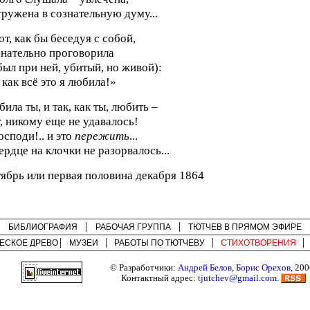
ружена в сознательную думу...
от, как бы беседуя с собой,
нательно проговорила
был при ней, убитый, но живой):
 как всё это я любила!»
ила ты, и так, как ты, любить –
, никому еще не удавалось!
осподи!.. и это
пережить
...
ердце на клочки не разорвалось...
ябрь или первая половина декабря 1864
БИБЛИОГРАФИЯ
РАБОЧАЯ ГРУППА
ТЮТЧЕВ В ПРЯМОМ ЭФИРЕ
ЕСКОЕ ДРЕВО
МУЗЕИ
РАБОТЫ ПО
ТЮТЧЕВУ
СТИХОТВОРЕНИЯ
© Разработчики:
Андрей Белов
,
Борис Орехов
, 200
Контактный адрес:
tjutchev@gmail.com
.