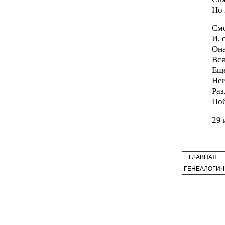
Но 
Смо
И, 
Она
Вся
Еще
Не
Раз
Поб
29 
ГЛАВНАЯ
ГЕНЕАЛОГИЧ