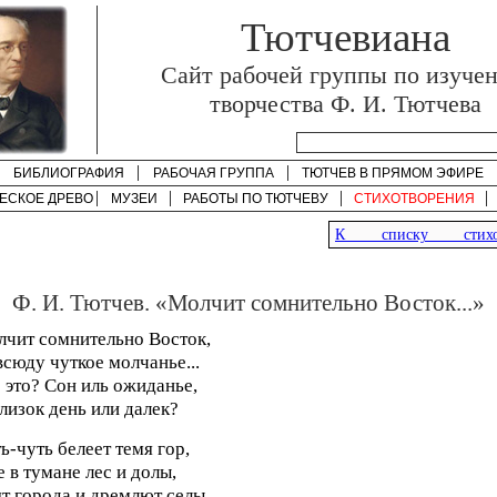
Тютчевиана
Cайт рабочей группы по изуче
творчества Ф. И. Тютчева
БИБЛИОГРАФИЯ
РАБОЧАЯ ГРУППА
ТЮТЧЕВ В ПРЯМОМ ЭФИРЕ
ЕСКОЕ ДРЕВО
МУЗЕИ
РАБОТЫ ПО
ТЮТЧЕВУ
СТИХОТВОРЕНИЯ
К списку стихот
Ф. И. Тютчев. «Молчит сомнительно Восток...»
чит сомнительно Восток,
сюду чуткое молчанье...
 это? Сон иль ожиданье,
лизок день или далек?
ь-чуть белеет темя гор,
 в тумане лес и долы,
т города и дремлют селы,