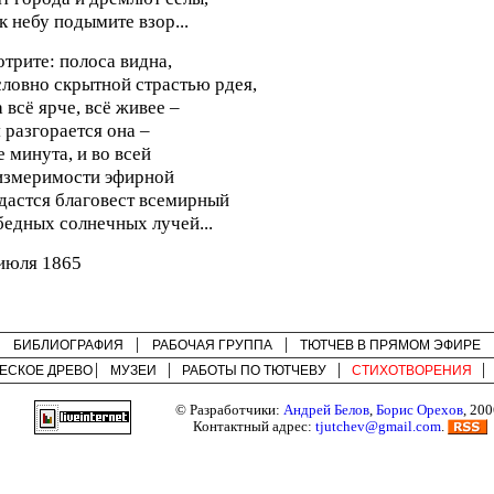
к небу подымите взор...
трите: полоса видна,
словно скрытной страстью рдея,
 всё ярче, всё живее –
 разгорается она –
 минута, и во всей
измеримости эфирной
дастся благовест всемирный
едных солнечных лучей...
июля 1865
БИБЛИОГРАФИЯ
РАБОЧАЯ ГРУППА
ТЮТЧЕВ В ПРЯМОМ ЭФИРЕ
ЕСКОЕ ДРЕВО
МУЗЕИ
РАБОТЫ ПО
ТЮТЧЕВУ
СТИХОТВОРЕНИЯ
© Разработчики:
Андрей Белов
,
Борис Орехов
, 200
Контактный адрес:
tjutchev@gmail.com
.