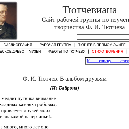
Тютчевиана
Cайт рабочей группы по изуче
творчества Ф. И. Тютчева
БИБЛИОГРАФИЯ
РАБОЧАЯ ГРУППА
ТЮТЧЕВ В ПРЯМОМ ЭФИРЕ
ЕСКОЕ ДРЕВО
МУЗЕИ
РАБОТЫ ПО
ТЮТЧЕВУ
СТИХОТВОРЕНИЯ
К списку стихот
Ф. И. Тютчев. В альбом друзьям
(Из Байрона)
 медлит путника вниманье
хладных камнях гробовых,
 привлечет друзей моих
и знакомой начертанье!..
з много, много лет оно