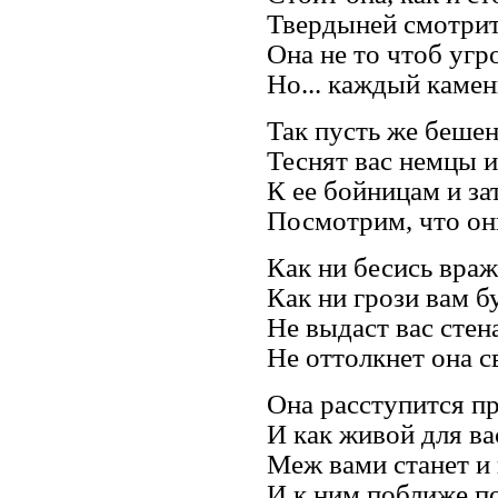
Твердыней смотрит
Она не то чтоб угр
Но... каждый камень
Так пусть же беше
Теснят вас немцы 
К ее бойницам и за
Посмотрим, что он
Как ни бесись враж
Как ни грози вам б
Не выдаст вас стен
Не оттолкнет она с
Она расступится п
И как живой для ва
Меж вами станет и
И к ним поближе п