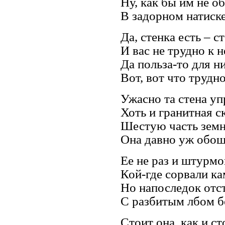
Ну, как бы им не о
В задорном натиске
Да, стенка есть – с
И вас не трудно к 
Да польза-то для н
Вот, вот что трудно
Ужасно та стена уп
Хоть и гранитная ск
Шестую часть земн
Она давно уж обошл
Ее не раз и штурмо
Кой-где сорвали ка
Но напоследок отс
С разбитым лбом бо
Стоит она, как и ст