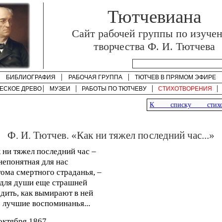
Тютчевиана
Cайт рабочей группы по изуче
творчества Ф. И. Тютчева
БИБЛИОГРАФИЯ
РАБОЧАЯ ГРУППА
ТЮТЧЕВ В ПРЯМОМ ЭФИРЕ
ЕСКОЕ ДРЕВО
МУЗЕИ
РАБОТЫ ПО
ТЮТЧЕВУ
СТИХОТВОРЕНИЯ
К списку стихот
Ф. И. Тютчев. «Как ни тяжел последний час...»
 ни тяжел последний час –
непонятная для нас
ома смертного страданья, –
для души еще страшней
дить, как вымирают в ней
 лучшие воспоминанья...
октября 1867