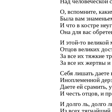
Над человеческой 
О, вспомните, каки
Была вам знамень
И что в костре неу
Она для вас обрете
И этой-то великой 
Отцов великих дос
За все их тяжкие т
За все их жертвы и
Себя лишать даете
Иноплеменной дер
Даете ей срамить, 
И честь отцов, и п
И долго ль, долго л
Из всех тягчайший,