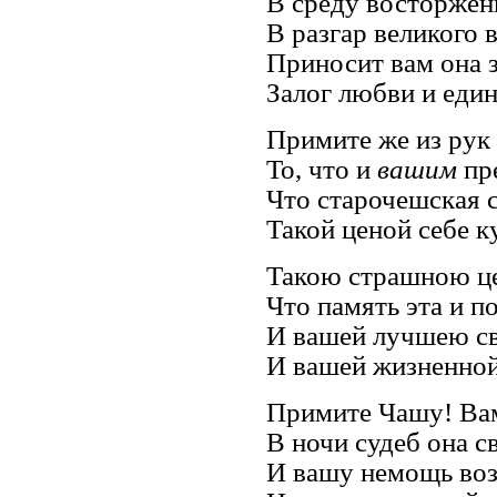
В среду восторжен
В разгар великого 
Приносит вам она з
Залог любви и един
Примите же из рук 
То, что и
вашим
пр
Что старочешская 
Такой ценой себе к
Такою страшною ц
Что память эта и п
И вашей лучшею с
И вашей жизненной
Примите Чашу! Ва
В ночи судеб она с
И вашу немощь во