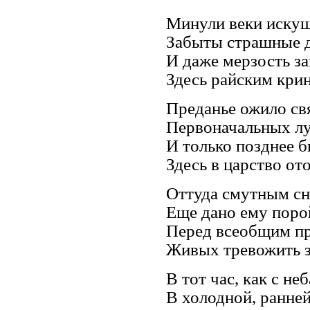
Минули веки искуш
Забыты страшные д
И даже мерзость з
Здесь райским крин
Преданье ожило св
Первоначальных л
И только позднее 
Здесь в царство от
Оттуда смутным с
Еще дано ему поро
Перед всеобщим п
Живых тревожить з
В тот час, как с не
В холодной, ранней