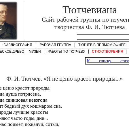
Тютчевиана
Cайт рабочей группы по изуче
творчества Ф. И. Тютчева
БИБЛИОГРАФИЯ
РАБОЧАЯ ГРУППА
ТЮТЧЕВ В ПРЯМОМ ЭФИРЕ
ЕСКОЕ ДРЕВО
МУЗЕИ
РАБОТЫ ПО
ТЮТЧЕВУ
СТИХОТВОРЕНИЯ
К списку стихот
Ф. И. Тютчев. «Я не ценю красот природы...»
е ценю красот природы,
да душа потрясена,
да свинцовая невзгода
т бедный дух кошмаром сна.
роды лучшие красо́ты
яют часто годы, дни...
нас поймет, пожалуй, сотый,