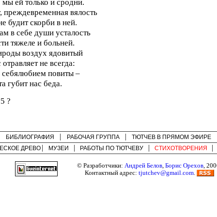
 мы ей только и сродни.
, преждевременная вялость
не будит скорби в ней.
ам в себе души усталость
ти тяжеле и больней.
роды воздух ядовитый
 отравляет не всегда:
 себялюбием повиты –
та губит нас беда.
5 ?
БИБЛИОГРАФИЯ
РАБОЧАЯ ГРУППА
ТЮТЧЕВ В ПРЯМОМ ЭФИРЕ
ЕСКОЕ ДРЕВО
МУЗЕИ
РАБОТЫ ПО
ТЮТЧЕВУ
СТИХОТВОРЕНИЯ
© Разработчики:
Андрей Белов
,
Борис Орехов
, 200
Контактный адрес:
tjutchev@gmail.com
.