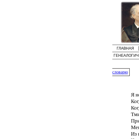
ГЛАВНАЯ
ГЕНЕАЛОГИЧ
словарю
Я н
Ког
Ког
Тми
При
Мен
Из 