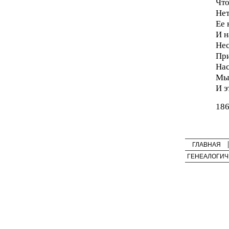
Что
Нет
Ее 
И н
Нес
При
Нас
Мы
И э
186
ГЛАВНАЯ
ГЕНЕАЛОГИЧ