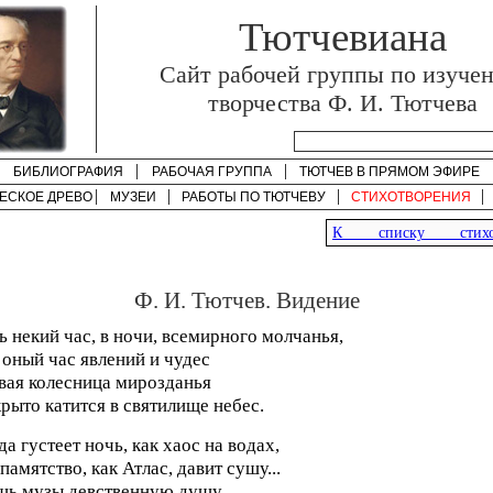
Тютчевиана
Cайт рабочей группы по изуче
творчества Ф. И. Тютчева
БИБЛИОГРАФИЯ
РАБОЧАЯ ГРУППА
ТЮТЧЕВ В ПРЯМОМ ЭФИРЕ
ЕСКОЕ ДРЕВО
МУЗЕИ
РАБОТЫ ПО
ТЮТЧЕВУ
СТИХОТВОРЕНИЯ
К списку стихот
Ф. И. Тютчев. Видение
ь некий час, в ночи, всемирного молчанья,
 оный час явлений и чудес
ая колесница мирозданья
рыто катится в святилище небес.
да густеет ночь, как хаос на водах,
памятство, как Атлас, давит сушу...
шь музы девственную душу