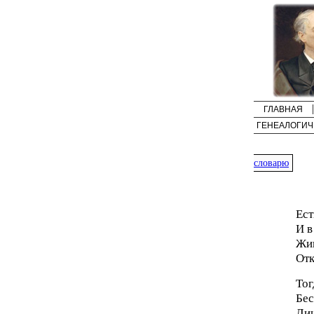
ГЛАВНАЯ
ГЕНЕАЛОГИЧ
словарю
Ест
И в
Жив
Отк
Тог
Бес
Ли