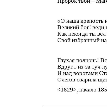
Пророк твой – Маго
«О наша крепость и
Великий бог! веди 
Как некогда ты вёл
Свой избранный на
Глухая полночь! Вс
Вдруг... из-за туч 
И над воротами Ст
Олегов озарила щит
<1829>, начало 185