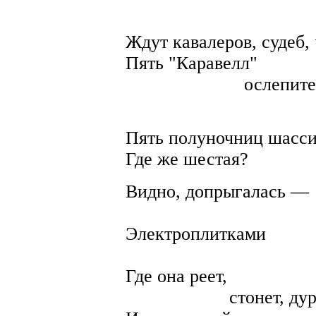
Летно
Ждут кавалеров, судеб, 
Пять "Каравелл"
ослепитель
сядут с 
Пять полуночниц шасси
Где же шестая?
Видно, допрыгалась —
дрянь, аисте
Электроплитками
пляшут под
Где она реет,
стонет, дури