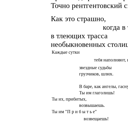
Точно рентгентовский 
Как это страшно,
когда в тебе н
в тлеющих трасса
необыкновенных столи
Каждые сутки
тебя наполняют, 
звездные судьбы
грузчиков, шлюх.
В баре, как ангелы, гасн
Ты им глаголишь!
Ты их, прибитых,
возвышаешь.
Ты им "П р и б ы т ь е"
возвещаешь!