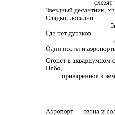
слезят тебя, к
Звездный десантник, хр
Сладко, досадно
быть сыном
Где нет дураков
и вокзалов
Одни поэты и аэропорт
Стонет в аквариумном 
Небо,
приваренное к зем
Конст
Аэропорт — озона и со