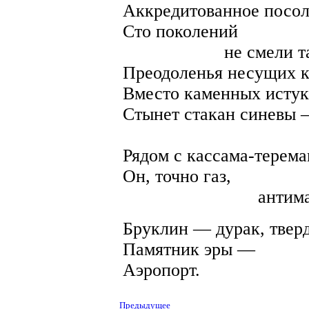
Аккредитованное посол
Сто поколений
не смели такого
Преодоленья несущих к
Вместо каменных истук
Стынет стакан синевы
без ст
Рядом с кассама-терем
Он, точно газ,
антиматери
Бруклин — дурак, твер
Памятник эры —
Аэропорт.
Предыдущее