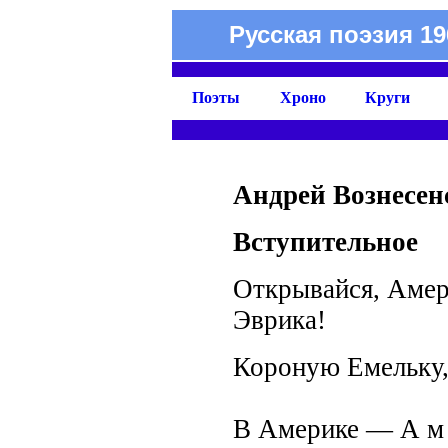
Русская поэзия 19
Поэты
Хроно
Круги
Андрей Вознесен
Вступительное
Открывайся, Амер
Эврика!
Короную Емельку
открыва
В Америке — А м е