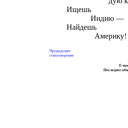
дую к бере
Ищешь
Индию —
Найдешь
Америку!
Предыдущее
стихотворение
E-ma
Последнее обн