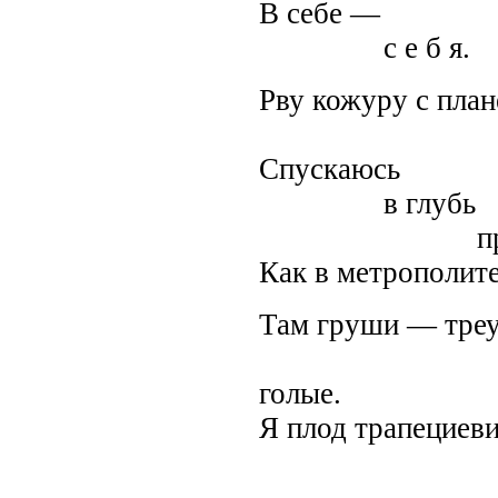
В себе —
с е б я.
Рву кожуру с план
сметаю 
Спускаюсь
в глубь
предме
Как в метрополите
Там груши — треу
ищу в
голые.
Я плод трапециев
беру не
—