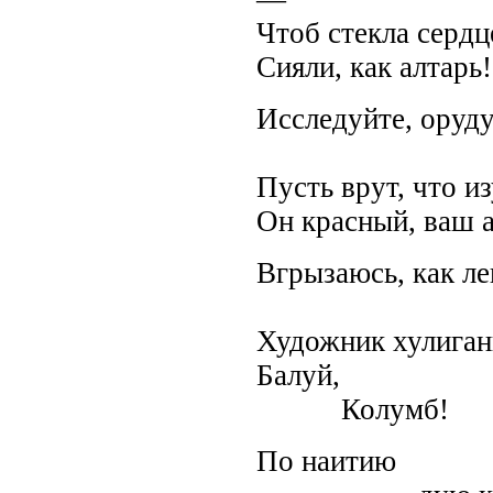
Чтоб стекла серд
Сияли, как алтарь!
Исследуйте, оруду
не дуй
Пусть врут, что 
Он красный, ваш а
Вгрызаюсь, как ле
врубаюсь
Художник хулиган
Балуй,
Колумб!
По наитию