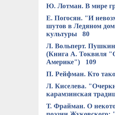
Ю. Лотман. В мире г
Е. Погосян. "И нево
шутов в Ледяном дом
культуры 80
Л. Вольперт. Пушкин
(Книга А. Токвиля "
Америке") 109
П. Рейфман. Кто та
Л. Киселева. "Очер
карамзинская тради
Т. Фрайман. О некот
поэзии Жуковского: 