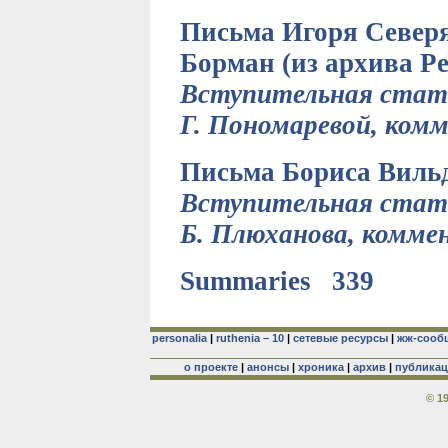
Письма Игоря Северя
Борман (из архива Ре
Вступительная стать
Г. Пономаревой, ком
Письма Бориса Вильде
Вступительная стать
Б. Плюханова, комме
Summaries 339
personalia
|
ruthenia – 10
|
сетевые ресурсы
|
жж-сооб
о проекте
|
анонсы
|
хроника
|
архив
|
публика
© 1