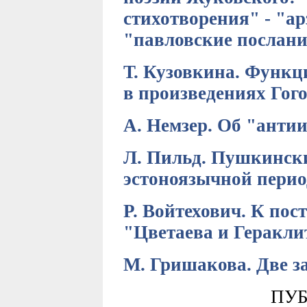
стихотворения" - "ар
"павловские послан
Т. Кузовкина. Функц
в произведениях Гог
А. Немзер. Об "анти
Л. Пильд. Пушкински
эстоноязычной пери
Р. Войтехович. К по
"Цветаева и Геракл
M. Гришакова. Две з
ПУ