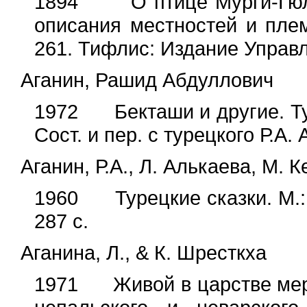
1894 "О птице Мурги-Гюли
описания местностей и племе
261. Тифлис: Издание Управл
Аганин, Рашид Абдуллович
1972 Бекташи и другие. Ту
Сост. и пер. с турецкого Р.А. 
Аганин, Р.А., Л. Алькаева, М. 
1960 Турецкие сказки. М.: 
287 с.
Аганина, Л., & К. Шресткха
1971 Живой в царстве мерт