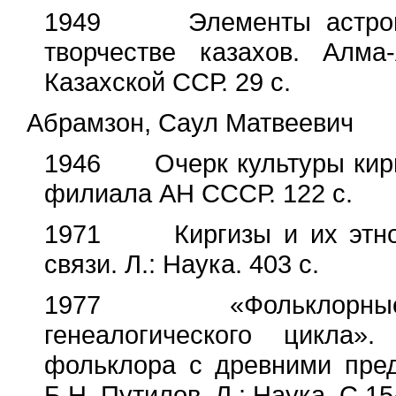
1949 Элементы астроном
творчестве казахов. Алма
Казахской ССР. 29 с.
Абрамзон, Саул Матвеевич
1946 Очерк культуры киргиз
филиала АН СССР. 122 с.
1971 Киргизы и их этноге
связи. Л.: Наука. 403 с.
1977 «Фольклорные мо
генеалогического цикла»
фольклора с древними пред
Б.Н. Путилов. Л.: Наука. С.15