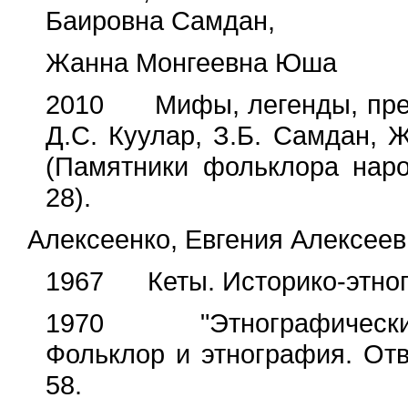
Баировна Самдан,
Жанна Монгеевна Юша
2010 Мифы, легенды, преда
Д.С. Куулар, З.Б. Самдан, 
(Памятники фольклора наро
28).
Алексеенко, Евгения Алексее
1967 Кеты. Историко-этногра
1970 "Этнографические 
Фольклор и этнография. Отв.
58.