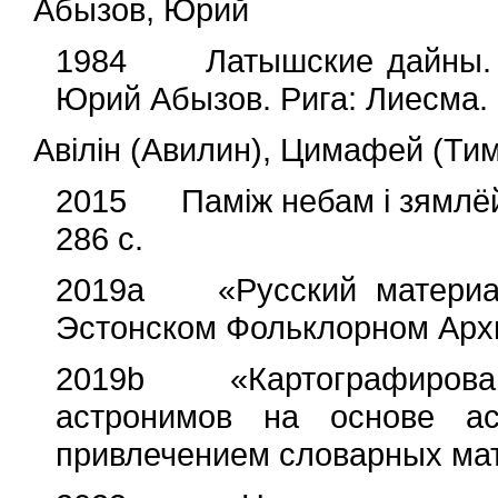
Абызов, Юрий
1984 Латышские дайны. Пе
Юрий Абызов. Рига: Лиесма. 
Авiлiн (Авилин), Цимафей (Т
2015 Памiж небам i зямлёй.
286 с.
2019a «Русский материал
Эстонском Фольклорном Архив
2019b «Картографировани
астронимов на основе ас
привлечением словарных мат