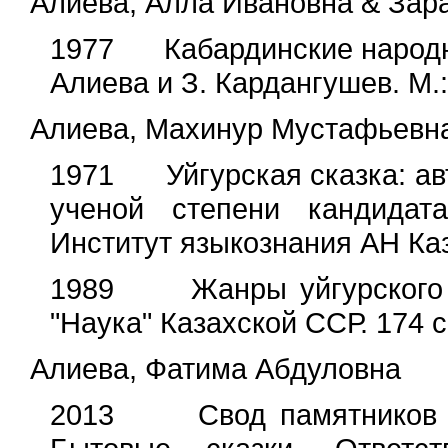
Алиева, Алла Ивановна & Зар
1977 Кабардинские народны
Алиева и З. Кардангушев. М.:
Алиева, Махинур Мустафьевн
1971 Уйгурская сказка: ав
ученой степени кандидата
Институт языкознания АН Каз
1989 Жанры уйгурского фо
"Наука" Казахской ССР. 174 
Алиева, Фатима Абдуловна
2013 Свод памятников фол