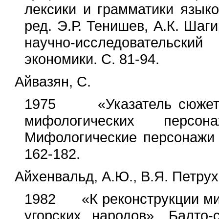
лексики и грамматики языко
ред. Э.Р. Тенишев, А.К. Шаг
научно-исследовательски
экономики. С. 81-94.
Айвазян, С.
1975 «Указатель сюжетов
мифологических персо
Мифологические персонажи 
162-182.
Айхенвальд, А.Ю., В.Я. Петрух
1982 «К реконструкции ми
угорских народов». Балто-