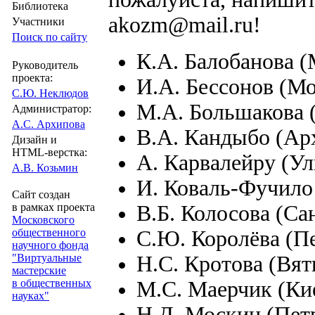
Библиотека
akozm@mail.ru
!
Участники
Поиск по сайту
К.А. Балобанова (
Руководитель
проекта:
И.А. Бессонов (Мо
С.Ю. Неклюдов
М.А. Большакова 
Администратор:
А.С. Архипова
В.А. Кандыбо (Ар
Дизайн и
HTML-верстка:
А. Карвалейру (Ул
А.В. Козьмин
И. Коваль-Фучило
Сайт создан
В.Б. Колосова (Са
в рамках проекта
Московского
С.Ю. Королёва (П
общественного
научного фонда
Н.С. Кротова (Вят
"Виртуальные
мастерские
М.С. Маерчик (Ки
в общественных
науках"
Н.Д. Москин (Пет