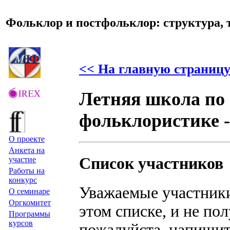
Фольклор и постфольклор: структура, 
<< На главную страницу
Летняя школа по
фольклористике -
О проекте
Анкета на
Cписок участников
участие
Работы на
конкурс
Уважаемые участники
О семинаре
Оргкомитет
этом списке, и не по
Программы
курсов
пожалуйста, напишит