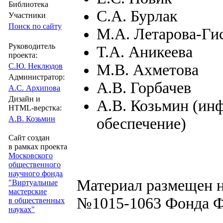
Библиотека
С.А. Бурлак
Участники
Поиск по сайту
М.А. Летарова-Ги
Руководитель
Т.А. Аникеева
проекта:
М.В. Ахметова
С.Ю. Неклюдов
Администратор:
А.В. Горбачев
А.С. Архипова
Дизайн и
А.В. Козьмин (ин
HTML-верстка:
А.В. Козьмин
обеспечение)
Сайт создан
в рамках проекта
Московского
общественного
научного фонда
Материал размещен н
"Виртуальные
мастерские
№1015-1063 Фонда Ф
в общественных
науках"