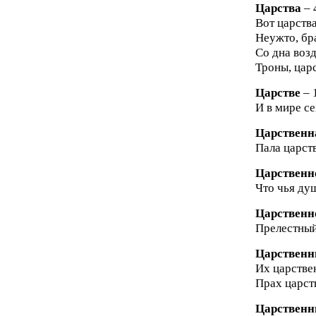
Царства
– 
Вот царства
Неужто, бра
Со дна возд
Троны, царс
Царстве
– 
И в мире се
Царственн
Пала царств
Царственн
Что чья душ
Царственн
Прелестный
Царствен
Их царстве
Прах царств
Царствен