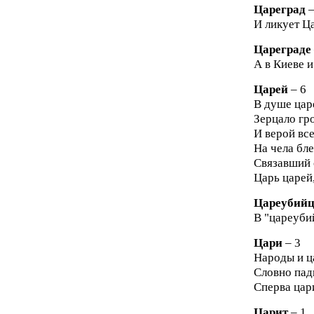
Цареград
–
И ликует Ца
Цареграде
А в Киеве и
Царей
– 6
В душе царе
Зерцало гро
И верой все
На чела бле
Связавший с
Царь царей,
Цареубий
В "цареуби
Цари
– 3
Народы и ца
Словно падш
Сперва цари
Царит
– 1