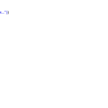
..")
)