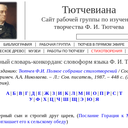
Тютчевиана
Cайт рабочей группы по изуче
творчества Ф. И. Тютчева
БИБЛИОГРАФИЯ
РАБОЧАЯ ГРУППА
ТЮТЧЕВ В ПРЯМОМ ЭФИРЕ
ЕСКОЕ ДРЕВО
МУЗЕИ
РАБОТЫ ПО
ТЮТЧЕВУ
СТИХОТВОРЕНИЯ
ный словарь-конкорданс словоформ языка Ф. И. 
изданию:
Тютчев Ф.И. Полное собрание стихотворений
/ Со
имеч. А.А. Николаева. – Л.: Сов. писатель, 1987. – 448 с. 
рия).
А
|
Б
|
В
|
Г
|
Д
|
Е
|
Ж
|
З
|
И
|
К
|
Л
|
М
|
Н
|
О
|
П
|
Р
|
С
|
Т
У
|
Ф
|
Х
|
Ц
|
Ч
|
Ш
|
Щ
|
Э
|
Ю
|
Я
ерный сын и строгий друг царев, (
Послание Горация к М
иглашает его к сельскому обеду
)