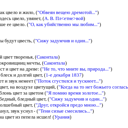
так цвело и жило, (
"Обвеян вещею дремотой..."
)
здесь цвело, увянет, (
А. В. Пл<етне>вой
)
ше ее цвело. (
"О, как убийственно мы любим..."
)
ы будут цвесть, (
"Сижу задумчив и один..."
)
 цвет творенья, (
Саконтала
)
сокровищниц мечты, (
Саконтала
)
ст и цвет на древе: (
"Не то, что мните вы, природа..."
)
блеск и долгий цвет, (
1-е декабря 1837
)
ет и звук немеет (
"Поток сгустился и тускнеет..."
)
вет, на воздухе цветущий, (
"Когда на то нет божьего согласья
блонь цвет за цветом (
"Я помню время золотое..."
)
бедный, бледный цвет, (
"Сижу задумчив и один..."
)
олшебный цвет, (
"Друг, откройся предо мною..."
)
нул, звук уснул - (
"Тени сизые смесились..."
)
а цвет из пепела исшел! (
Урания
)