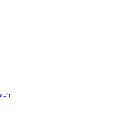
..."
)