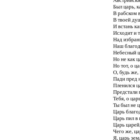
Австрийски
Был царь, к
В рабском 
В твоей душ
И встань ка
Исходит и т
Над избранн
Наш благод
Небесный ц
Но не как ц
Но тот, о ц
О, будь же,
Пади пред н
Пленился ца
Предстали п
Тебя, о цар
Ты был не ц
Царь благо
Царь пил в 
Царь царей,
Чего же, ца
Я, царь зем