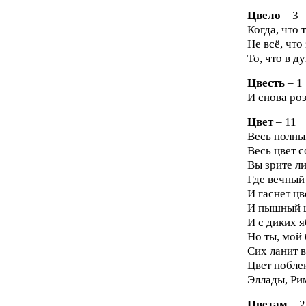
Цвело
– 3
Когда, что 
Не всё, что 
То, что в ду
Цвесть
– 1
И снова роз
Цвет
– 11
Весь полный
Весь цвет 
Вы зрите ли
Где вечный 
И гаснет цв
И пышный ц
И с диких я
Но ты, мой 
Сих ланит в
Цвет поблек
Эллады, Рим
Цветам
– 2