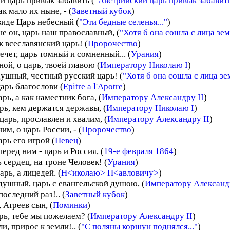
й царь привык забавить (
"Австрийский царь привык забавить.
ак мало их ныне, - (
Заветный кубок
)
виде Царь небесный (
"Эти бедные селенья..."
)
е он, царь наш православный, (
"Хотя б она сошла с лица зем
к всеславянский царь! (
Пророчество
)
ечет, царь томный и сомненный... (
Урания
)
ой, о царь, твоей главою (
Императору Николаю I
)
ушный, честный русский царь! (
"Хотя б она сошла с лица зем
арь благослови (
Epitre a l'Apotre
)
арь, а как наместник бога, (
Императору Александру II
)
арь, кем держатся державы, (
Императору Николаю I
)
 царь, прославлен и хвалим, (
Императору Александру II
)
им, о царь России, - (
Пророчество
)
рь его игрой (
Певец
)
еред ним - царь и Россия, (
19-е февраля 1864
)
ь сердец, на троне Человек! (
Урания
)
арь, а лицедей. (
Н<иколаю> П<авловичу>
)
душный, царь с евангельской душою, (
Императору Александр
последний раз!.. (
Заветный кубок
)
 Атреев сын, (
Поминки
)
рь, тебе мы пожелаем? (
Императору Александру II
)
ли, прирос к земли!.. (
"С поляны коршун поднялся..."
)