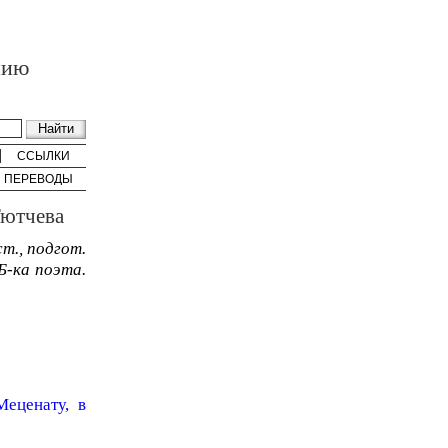
нию
ССЫЛКИ
ПЕРЕВОДЫ
Тютчева
ст., подгот.
(Б-ка поэта.
еценату, в