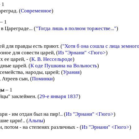
 1
реград. (
Современное
)
– 1
 в Цареграде... (
"Тогда лишь в полном торжестве..."
)
й для правды есть приют. (
"Хотя б она сошла с лица земного.
зное для совести царей, (
Из "Эрнани" <Гюго>
)
х ее царей, - (
К. В. Нессельроде
)
дные царей. (
К оде Пушкина на Вольность
)
емейства, народы, царей; (
Урания
)
 Атреев сын, (
Поминки
)
цы
– 1
йцы" заклеймен. (
29-е января 1837
)
ри - им отдан был на пир!.. (
Из "Эрнани" <Гюго>
)
ие цари!.. (
Альпы
)
, потом - на степенях различных - (
Из "Эрнани" <Гюго>
)