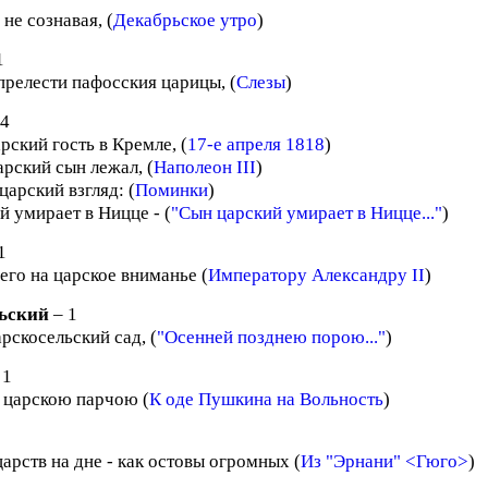
 не сознавая, (
Декабрьское утро
)
1
прелести пафосския царицы, (
Слезы
)
 4
рский гость в Кремле, (
17-е апреля 1818
)
арский сын лежал, (
Наполеон III
)
арский взгляд: (
Поминки
)
й умирает в Ницце - (
"Сын царский умирает в Ницце..."
)
1
его на царское вниманье (
Императору Александру II
)
ьский
– 1
рскосельский сад, (
"Осенней позднею порою..."
)
 1
 царскою парчою (
К оде Пушкина на Вольность
)
царств на дне - как остовы огромных (
Из "Эрнани" <Гюго>
)