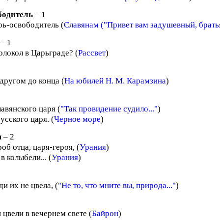
бодитель
– 1
рь-освободитель (
Славянам ("Привет вам задушевный, братья.
– 1
олокол в Царьграде? (
Рассвет
)
другом до конца (
На юбилей Н. М. Карамзина
)
авянского царя (
"Так провидение судило..."
)
русского царя. (
Черное море
)
я
– 2
роб отца, царя-героя, (
Урания
)
в колыбели... (
Урания
)
ди их не цвела, (
"Не то, что мните вы, природа..."
)
цвели в вечернем свете (
Байрон
)