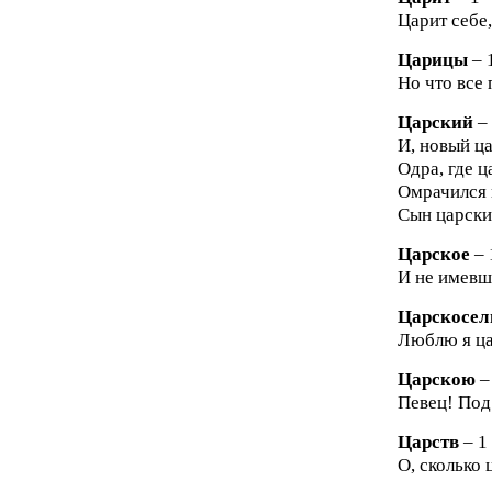
Царит себе,
Царицы
– 
Но что все 
Царский
–
И, новый ца
Одра, где ц
Омрачился ц
Сын царски
Царское
– 
И не имевш
Царскосел
Люблю я ца
Царскою
–
Певец! Под
Царств
– 1
О, сколько 