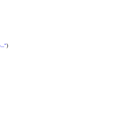
.."
)