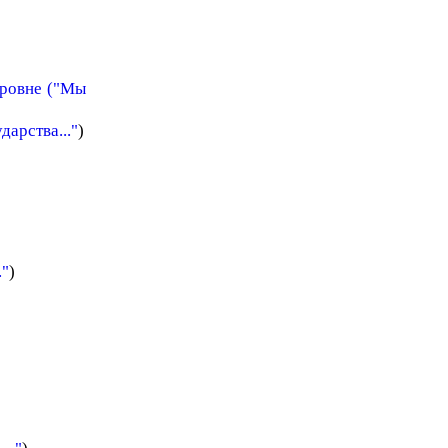
ровне ("Мы
дарства..."
)
."
)