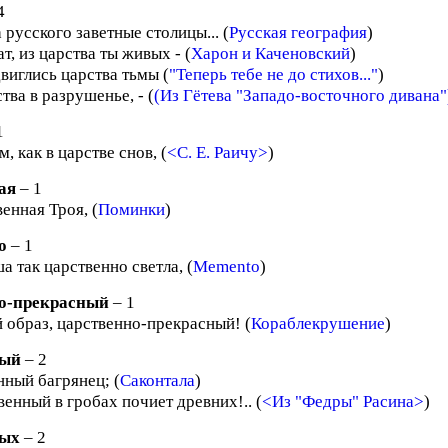
4
 русского заветные столицы... (
Русская география
)
т, из царства ты живых - (
Харон и Каченовский
)
виглись царства тьмы (
"Теперь тебе не до стихов..."
)
тва в разрушенье, - (
(Из Гётева "Западо-восточного дивана"
1
м, как в царстве снов, (
<С. Е. Раичу>
)
ая
– 1
енная Троя, (
Поминки
)
о
– 1
а так царственно светла, (
Memento
)
о-прекрасный
– 1
 образ, царственно-прекрасный! (
Кораблекрушение
)
ный
– 2
нный багрянец; (
Саконтала
)
енный в гробах почиет древних!.. (
<Из "Федры" Расина>
)
ных
– 2