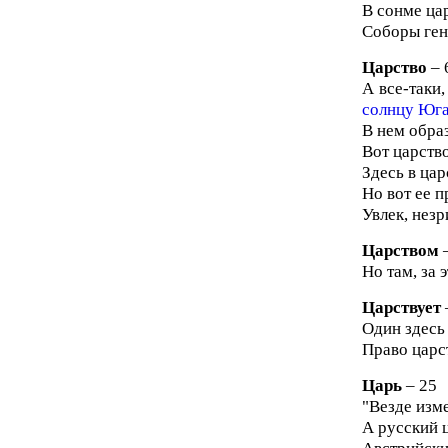
В сонме цар
Соборы ген
Царство
– 
А все-таки,
солнцу Юга 
В нем обра
Вот царство
Здесь в цар
Но вот ее п
Увлек, незр
Царством
–
Но там, за 
Царствует
Один здесь 
Право царст
Царь
– 25
"Везде изме
А русский ц