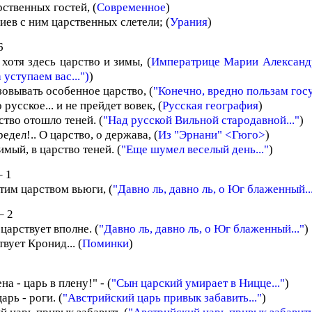
ственных гостей, (
Современное
)
иев с ним царственных слетели; (
Урания
)
6
 хотя здесь царство и зимы, (
Императрице Марии Александ
уступаем вас...")
)
зовывать особенное царство, (
"Конечно, вредно пользам госу
 русское... и не прейдет вовек, (
Русская география
)
ство отошло теней. (
"Над русской Вильной стародавной..."
)
редел!.. О царство, о держава, (
Из "Эрнани" <Гюго>
)
имый, в царство теней. (
"Еще шумел веселый день..."
)
 1
этим царством вьюги, (
"Давно ль, давно ль, о Юг блаженный..
– 2
царствует вполне. (
"Давно ль, давно ль, о Юг блаженный..."
)
вует Кронид... (
Поминки
)
на - царь в плену!" - (
"Сын царский умирает в Ницце..."
)
арь - роги. (
"Австрийский царь привык забавить..."
)