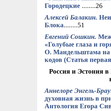
Городецкие
........26
Алексей Балакин.
Неи
Блока
........51
Евгений Сошкин.
Межд
«Голубые глаза и го
О. Мандельштама на 
кодов (Статья первая
Россия и Эстония в
Аннелоре Энгель-Бра
духовная жизнь в пр
Антология Егора Сив