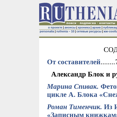
о проекте
|
анонсы
|
хроника
|
архив
|
публика
personalia
|
ruthenia – 10
|
сетевые ресурсы
|
жж-сооб
СО
От составителей
........
Александр Блок и р
Марина Спивак.
Фето
цикле А. Блока «Сне
Роман Тименчик.
Из И
«Записным книжкам»