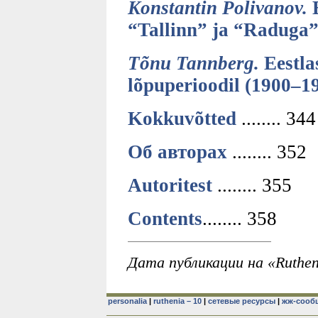
Konstantin Polivanov.
E
“Tallinn” ja “Raduga”
Tõnu Tannberg.
Eestla
lõpuperioodil (1900–1
Kokkuvõtted
........ 344
Об авторах
........ 352
Autoritest
........ 355
Contents
........ 358
Дата публикации на «Ruthen
personalia
|
ruthenia – 10
|
сетевые ресурсы
|
жж-сооб