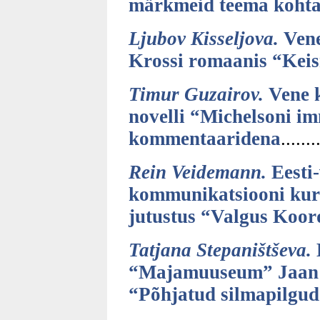
märkmeid teema koht
Ljubov Kisseljova.
Vene
Krossi romaanis “Keis
Timur Guzairov.
Vene k
novelli “Michelsoni i
kommentaaridena
......
Rein Veidemann.
Eesti-
kommunikatsiooni kur
jutustus “Valgus Koor
Tatjana Stepaništševa.
“Majamuuseum” Jaan K
“Põhjatud silmapilgud