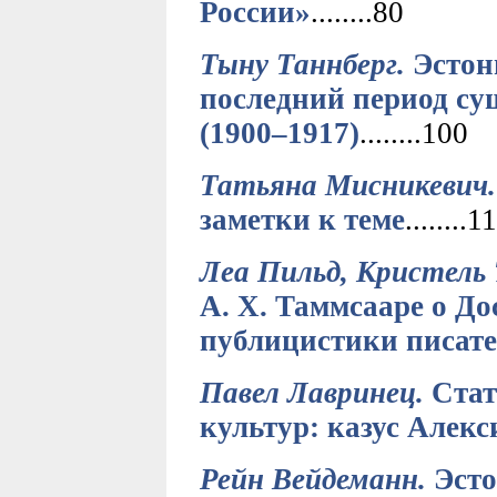
России»
........80
Тыну Таннберг.
Эстон
последний период су
(1900–1917)
........100
Татьяна Мисникевич.
заметки к теме
........1
Леа Пильд, Кристель 
А. Х. Таммсааре о До
публицистики писател
Павел Лавринец.
Стат
культур: казус Алекс
Рейн Вейдеманн.
Эсто