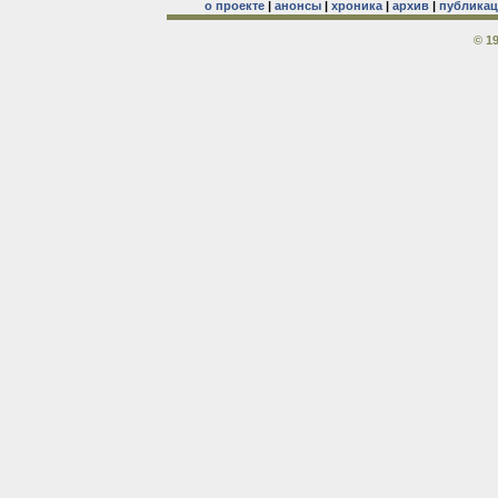
о проекте
|
анонсы
|
хроника
|
архив
|
публика
© 1