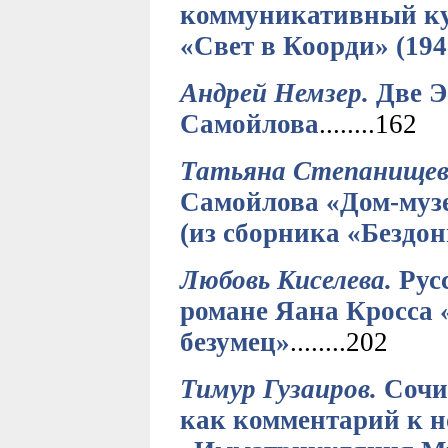
коммуникативный кур
«Свет в Коорди» (194
Андрей Немзер.
Две Э
Самойлова
........162
Татьяна Степанищев
Самойлова «Дом-музе
(из сборника «Бездо
Любовь Киселева.
Русс
романе Яана Кросса
безумец»
........202
Тимур Гузаиров.
Сочи
как комментарий к н