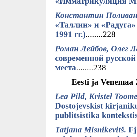
«Имматрикуляция М
Константин Поливан
«Таллин» и «Радуга» 
1991 гг.)
........228
Роман Лейбов, Олег Л
современной русской 
места
........238
Eesti ja Venemaa 
Lea Pild, Kristel Toome
Dostojevskist kirjanik
publitsistika konteksti
Tatjana Misnikevitš.
Fj