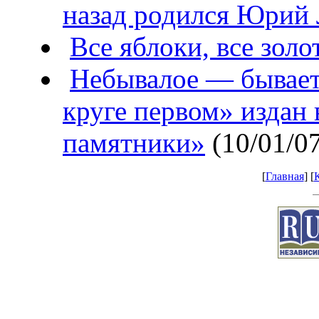
назад родился Юрий
Все яблоки, все зол
Небывалое — бывает
круге первом» издан
памятники»
(10/01/0
[
Главная
] [