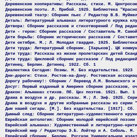
Деревенские кооперативы: Рассказы, стихи. М. Центросо
Деревенские поэты. Л. Прибой. 1925. Библиотека "Красн
Деревенский театр: Сборник пьес / Редактор В.В. Муйже
Деталь: Литературный альманах литературного кружка кл
Детвора: Сборник рассказов и стихотворений / Под реда
Дети - герои: Сборник рассказов / Составитель М. Само
Дети борьбы: Сборник исторических рассказов / Состави
Дети октября. М.; Л. Молодая гвардия. 1925. Библиотек
Дети труда: Литературный сборник. [Харьков]. ЦК комму
Дети труда: Рассказы из жизни пролетарских детей Скан
Дети труда: Цикловой сборник рассказов / Под редакцие
Детинец. Берлин. Детинец. 1922. Сб. 1
Диалектика Сегодня: Поэмы. М. Без издательства. 1923
Дни-дороги: Стихи. Ростов-на-Дону. Ростовская ассоциа
Дорогу рабочему!: Сборник / Перевод Л.М. Волынского и
Досуг: Первый изданный в Америке сборник рассказов, о
Дракон: Альманах стихов. Пб. Цех поэтов. 1921. Вып. 1
Драма в воздухе и др. рассказы. М.; Л. Зиф. 1925. Сер
Драма в воздухе и другие избранные рассказы из серии 
Дым нашей сигары. [М.]. Без издательства. [1917]. Сб.
Дымный след: Сборник литературно-художественного круж
Еврейская антология: Сборник молодой еврейской поэзии
Еврейский альманах: Художественный и литературно-крит
Еврейский мир / Редакторы Э.Б. Лойтер и А. Соболь. М.
Еврейский сборник. Берлин. Русское Универсальное изда