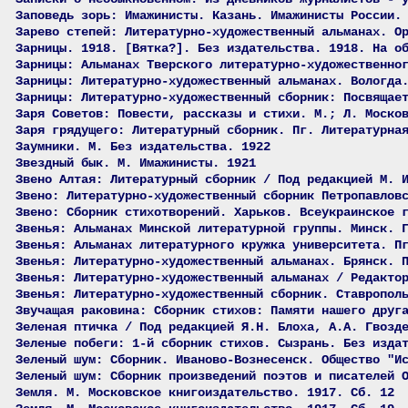
Заповедь зорь: Имажинисты. Казань. Имажинисты России.
Зарево степей: Литературно-художественный альманах. О
Зарницы. 1918. [Вятка?]. Без издательства. 1918. На о
Зарницы: Альманах Тверского литературно-художественно
Зарницы: Литературно-художественный альманах. Вологда
Зарницы: Литературно-художественный сборник: Посвящае
Заря Советов: Повести, рассказы и стихи. М.; Л. Моско
Заря грядущего: Литературный сборник. Пг. Литературна
Заумники. М. Без издательства. 1922
Звездный бык. М. Имажинисты. 1921
Звено Алтая: Литературный сборник / Под редакцией М. 
Звено: Литературно-художественный сборник Петропавлов
Звено: Сборник стихотворений. Харьков. Всеукраинское 
Звенья: Альманах Минской литературной группы. Минск. 
Звенья: Альманах литературного кружка университета. П
Звенья: Литературно-художественный альманах. Брянск. 
Звенья: Литературно-художественный альманах / Редакто
Звенья: Литературно-художественный сборник. Ставропол
Звучащая раковина: Сборник стихов: Памяти нашего друг
Зеленая птичка / Под редакцией Я.Н. Блоха, А.А. Гвозд
Зеленые побеги: 1-й сборник стихов. Сызрань. Без изда
Зеленый шум: Сборник. Иваново-Вознесенск. Общество "И
Зеленый шум: Сборник произведений поэтов и писателей 
Земля. М. Московское книгоиздательство. 1917. Сб. 12