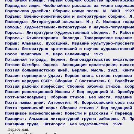
Под знамя правды: Первый сборник общества пролетарски
Подводные люди: Необычайные рассказы из жизни водолаз
Подпаскова дулейка: Сборник новых песен. М. ВОКП. 192
Подъем: Военно-политический и литературный сборник. Л
Половодье: Литературный альманах. М.; Л. Молодая гвар
Помощь: Художественно-литературные и научно-популярны
Поросль: Литературно-художественный сборник. М. Работ
Поросль: Стихотворения. Вологда. Товарищеское издание
Порыв: Альманах. Духовщина. Издание культурно-просвет
Посев: Литературно-критический и научно-художественны
Посох Пилигрима. М. Перо Саламандры. 1921
Потаенная тетрадь. Берлин. Книгоиздательство писателе
Потоки Октября. Одесса. Ассоциация пролетарских писат
Поэзия большевистских дней. Берлин. Мысль. 1921. Книг
Поэзия горняцкого удара: Первая книга стихов горняков
Поэзия народов СССР: Сборник / Составитель С. Валайти
Поэзия рабочих профессий: Сборник рабочих стихов, соб
Поэзия революционной Москвы / Под редакцией И. Эренбу
Поэт-красноармеец: Сборник стихов. Без места. Издание
Поэты наших дней: Антология. М. Всероссийский союз по
Поэты пушкинской поры: Сборник стихов / Под редакцией
Правдивое жизнеописание: Повести и рассказы / Перевод
Правдист: Альманах литературной группы рабкоров. Л. П
Праздник труда. Пятигорск. Без издательства. 1920
Первое мая.