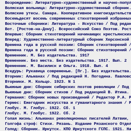
Возрождение: Литературно-художественный и научно-попу
Волжская вольница: Литературно-художественный сборник
Волжские утесы. Самара. Кооперативное книгоиздательст
Восемьдесят восемь современных стихотворений избранны
Восточные сборники: Литература - Искусство / Под реда
Вот. [Ростов-на-Дону]. Всероссийский Союз Поэтов. Рос
Впервые: Сборник стихотворений начинающих крестьянски
Вперед: Художественно-литературный сборник Херсонской
Времена года в русской поэзии: Сборник стихотворений 
Времена года в русской поэзии: Сборник стихотворений 
Временник. М. Без издательства. 1917
Временник. Без места. Без издательства. 1917. Вып. 2
Временник. М. Василиск и Ольга. 1918. Вып. 4
Вседурь: Рукавица современью. [Пг.]. Без издательства
Вторник: Альманах / Под редакцией Н. Погодина. Павлов
Вторники. М. Кольцо. 1923. N 1
Вьюжные дни: Сборник сибирских поэтов революции / Под
Вьюжные дни: Сборник стихов / Под редакцией В. Итина.
Германия: Сборник новых произведений / Редактор Р.А. 
Гермес: Ежегодник искусства и гуманитарного знания / 
Глобус. М. Глобус. 1922. Сб. 1
Глобус. М. Глобус. 1922. Сб. 2
Голая жизнь: Альманах революционных писателей Латвии,
Голгофа строф: Стихи. Рязань. Издание Рязанского Отде
Голод: Сборник. Иркутск. КПО Иркутского ГСПС. 1921. Н