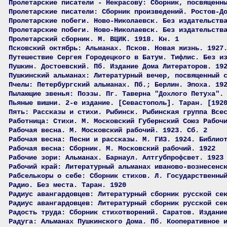
Пролетарские писатели - Некрасову: Сборник, посвященн
Пролетарские писатели: Сборник произведений. Ростов-Д
Пролетарские побеги. Ново-Николаевск. Без издательств
Пролетарские побеги. Ново-Николаевск. Без издательств
Пролетарский сборник. М. ВЦИК. 1918. Кн. 1
Псковский октябрь: Альманах. Псков. Новая жизнь. 1927
Путешествие Сергея Городецкого в Батум. Тифлис. Без и
Пушкин. Достоевский. Пб. Издание Дома Литераторов. 19
Пушкинский альманах: Литературный вечер, посвященный 
Пчелы: Петербургский альманах. Пб.; Берлин. Эпоха. 19
Пылающие звенья: Поэзы. Пг. Таверна "Дохлого Петуха".
Пьяные вишни. 2-е издание. [Севастополь]. Таран. [192
Пять: Рассказы и стихи. Рыбинск. Рыбинская группа Все
Работница: Стихи. М. Московский Губернский Союз Рабоч
Рабочая весна. М. Московский рабочий. 1923. Сб. 2
Рабочая весна: Песни и рассказы. М. ГИЗ. 1924. Библио
Рабочая весна: Сборник. М. Московский рабочий. 1922
Рабочие зори: Альманах. Барнаул. Алтгубпрофсвет. 1923
Рабочий край: Литературный альманах иваново-вознесенс
Рабселькоры о себе: Сборник стихов. Л. Государственны
Радио. Без места. Таран. 1920
Радиус авангардовцев: Литературный сборник русской се
Радиус авангардовцев: Литературный сборник русской се
Радость труда: Сборник стихотворений. Саратов. Издани
Радуга: Альманах Пушкинского Дома. Пб. Кооперативное 