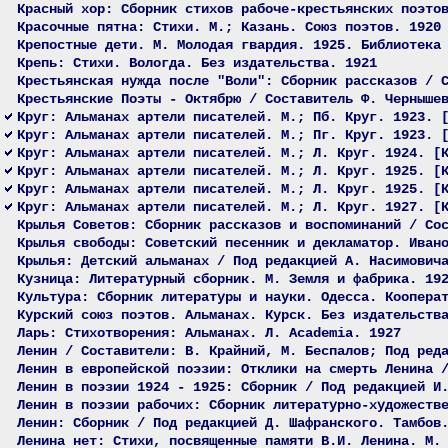
Красный хор: Сборник стихов рабоче-крестьянских поэто
Красочные пятна: Стихи. М.; Казань. Союз поэтов. 1920
Крепостные дети. М. Молодая гвардия. 1925. Библиотека
Крепь: Стихи. Вологда. Без издательства. 1921
Крестьянская нужда после "Воли": Сборник рассказов / 
Крестьянские Поэты - Октябрю / Составитель Ф. Черныше
Круг: Альманах артели писателей. М.; Пб. Круг. 1923. 
Круг: Альманах артели писателей. М.; Пг. Круг. 1923. 
Круг: Альманах артели писателей. М.; Л. Круг. 1924. [
Круг: Альманах артели писателей. М.; Л. Круг. 1925. [
Круг: Альманах артели писателей. М.; Л. Круг. 1925. [
Круг: Альманах артели писателей. М.; Л. Круг. 1927. [
Крылья Советов: Сборник рассказов и воспоминаний / Со
Крылья свободы: Советский песенник и декламатор. Иван
Крылья: Детский альманах / Под редакцией А. Насимович
Кузница: Литературный сборник. М. Земля и фабрика. 19
Культура: Сборник литературы и науки. Одесса. Коопера
Курский союз поэтов. Альманах. Курск. Без издательств
Ларь: Стихотворения: Альманах. Л. Academia. 1927
Ленин / Составители: В. Крайний, М. Беспалов; Под ред
Ленин в европейской поэзии: Отклики на смерть Ленина 
Ленин в поэзии 1924 - 1925: Сборник / Под редакцией И
Ленин в поэзии рабочих: Сборник литературно-художеств
Ленин: Сборник / Под редакцией Д. Шафранского. Тамбов
Ленина нет: Стихи, посвященные памяти В.И. Ленина. М.