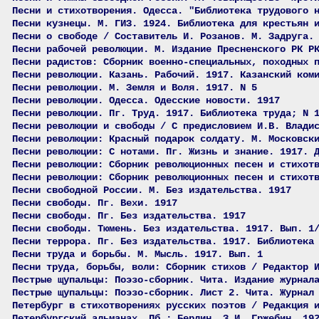
Песни и стихотворения. Одесса. "Библиотека трудового 
Песни кузнецы. М. ГИЗ. 1924. Библиотека для крестьян 
Песни о свободе / Составитель И. Розанов. М. Задруга.
Песни рабочей революции. М. Издание Пресненского РК Р
Песни радистов: Сборник военно-специальных, походных 
Песни революции. Казань. Рабочий. 1917. Казанский ком
Песни революции. М. Земля и Воля. 1917. N 5
Песни революции. Одесса. Одесские новости. 1917
Песни революции. Пг. Труд. 1917. Библиотека труда; N 
Песни революции и свободы / С предисловием И.В. Влади
Песни революции: Красный подарок солдату. М. Московск
Песни революции: С нотами. Пг. Жизнь и знание. 1917. 
Песни революции: Сборник революционных песен и стихот
Песни революции: Сборник революционных песен и стихот
Песни свободной России. М. Без издательства. 1917
Песни свободы. Пг. Вехи. 1917
Песни свободы. Пг. Без издательства. 1917
Песни свободы. Тюмень. Без издательства. 1917. Вып. 1
Песни террора. Пг. Без издательства. 1917. Библиотека
Песни труда и борьбы. М. Мысль. 1917. Вып. 1
Песни труда, борьбы, воли: Сборник стихов / Редактор 
Пестрые щупальцы: Поэзо-сборник. Чита. Издание журнал
Пестрые щупальцы: Поэзо-сборник. Лист 2. Чита. Журнал
Петербург в стихотворениях русских поэтов / Редакция 
Петербургский альманах. Пб.; Берлин. З.И, Гржебин. 19