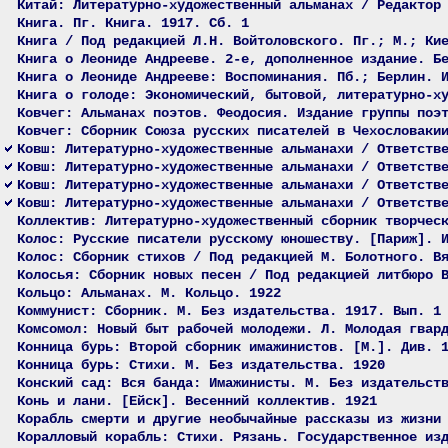
Китай: Литературно-художественный альманах / Редактор
Книга. Пг. Книга. 1917. Сб. 1
Книга / Под редакцией Л.Н. Войтоловского. Пг.; М.; Ки
Книга о Леониде Андрееве. 2-е, дополненное издание. Б
Книга о Леониде Андрееве: Воспоминания. Пб.; Берлин. 
Книга о голоде: Экономический, бытовой, литературно-х
Ковчег: Альманах поэтов. Феодосия. Издание группы поэ
Ковчег: Сборник Союза русских писателей в Чехословаки
Ковш: Литературно-художественные альманахи / Ответств
Ковш: Литературно-художественные альманахи / Ответств
Ковш: Литературно-художественные альманахи / Ответств
Ковш: Литературно-художественные альманахи / Ответств
Коллектив: Литературно-художественный сборник творчес
Колос: Русские писатели русскому юношеству. [Париж]. 
Колос: Сборник стихов / Под редакцией М. Болотного. В
Колосья: Сборник новых песен / Под редакцией литбюро 
Кольцо: Альманах. М. Кольцо. 1922
Коммунист: Сборник. М. Без издательства. 1917. Вып. 1
Комсомол: Новый быт рабочей молодежи. Л. Молодая гвар
Конница бурь: Второй сборник имажинистов. [М.]. Див. 
Конница бурь: Стихи. М. Без издательства. 1920
Конский сад: Вся банда: Имажинисты. М. Без издательст
Конь и лани. [Ейск]. Весенний коллектив. 1921
Корабль смерти и другие необычайные рассказы из жизни
Коралловый корабль: Стихи. Рязань. Государственное из