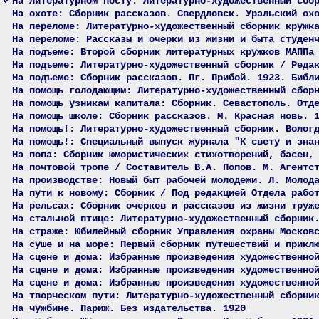
На литературном посту: Литературно-художественный сбо
На охоте: Сборник рассказов. Свердловск. Уральский ох
На переломе: Литературно-художественный сборник кружк
На переломе: Рассказы и очерки из жизни и быта студен
На подъеме: Второй сборник литературных кружков МАППа
На подъеме: Литературно-художественный сборник / Реда
На подъеме: Сборник рассказов. Пг. Прибой. 1923. Библ
На помощь голодающим: Литературно-художественный сбор
На помощь узникам капитала: Сборник. Севастополь. Отд
На помощь школе: Сборник рассказов. М. Красная новь. 
На помощь!: Литературно-художественный сборник. Волог
На помощь!: Специальный выпуск журнала "К свету и зна
На попа: Сборник юмористических стихотворений, басен,
На почтовой тропе / Составитель В.А. Попов. М. Агентс
На производстве: Новый быт рабочей молодежи. Л. Молод
На пути к новому: Сборник / Под редакцией Отдела рабо
На рельсах: Сборник очерков и рассказов из жизни труж
На стальной птице: Литературно-художественный сборник
На страже: Юбилейный сборник Управления охраны Москов
На суше и на море: Первый сборник путешествий и прикл
На сцене и дома: Избранные произведения художественно
На сцене и дома: Избранные произведения художественно
На сцене и дома: Избранные произведения художественно
На творческом пути: Литературно-художественный сборни
На чужбине. Париж. Без издательства. 1920