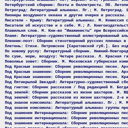
Петербургский сборник: Поэты и беллетристы. Пб. Летоп
Петроград: Литературный альманах. Пг.; М. Петроград. 
Пионеры воздушного океана и другие очерки и рассказы.
Писатели - Крыму: Литературный альманах. М. Комиссия 
Писатели об искусстве и о себе. М.; Л. Книгоиздательс
Плавильня слов. М. Кни-во "Имажинисты" при Всероссийс
Пламя: Литературно-художественный иллюстрированный ал
Пленник-поэт: Сборник стихотворений русских пленных в
Плетень: Стихи. Петровское [Саратовской губ.]. Без из
По новому руслу: Литературный сборник. Нижний-Новгоро
По суше, морю, воздуху: Четыре рассказа. Л. Красная г
Поволжье зовет: Сборник. М. Московская губернская ком
Под Красным знаменем: Сборник революционных песен. Ар
Под Красным знаменем: Сборник революционных песен. Ар
Под Красным знаменем: Сборник революционных песен. Кр
Под Пятикрылой Звездой: Литературно-художественный сб
Под гнетом: Сборник рассказов / Под редакцией Н. Богд
Под землей: Сборник рассказов из жизни шахтеров. М. В
Под землей: Сборник рассказов из жизни шахтеров. 2-е 
Под знаком комсомола: Литературный альманах. Пг.; М. 
Под знаком комсомола: Литературный альманах группы пр
Под знаменем Интернационала: Сборник революционных пе
Под знаменем интернационала: Сборник революционных пе
Под знаменем интернационала: Сборник революционных пе