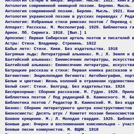
Антология сатиры и юмора. Берлин. Мысль. 1922. Книга 
Антология современной немецкой поэзии. Берлин. Мысль.
Антология современной поэзии. Берлин. Мысль. 1921. Кн
Антология украинской поэзии в русских переводах / Ред
Антология: Избранные стихи римских поэтов / Перевод с
Аппарат: Рассказы. М. Мосполиграф. 1929. Библиотека г
Арион. Пб. Сиринга. 1918. [Вып.] 1
Арпоэпис: Первая Сибирская артель поэтов и писателей 
Астры: Стихи. Владимир. Стрежень. 1922
Бабье лето: Стихи. Киев. Без издательства. 1918
Багряные льды: Литературный альманах. М.; Л. Земля и 
Балтийский альманах: Ежемесячник литературы, искусств
Балтийский альманах: Ежемесячник литературы, искусств
Батрацкие рассказы и стихи: Первая книжка рассказов и
Бегемотник: Энциклопедия бегемота: Автобиографии, пор
Белые и цветные: Жизнь колоний в отражении художестве
Белый скит: Стихи. Белград. Без издательства. 1924
Беспризорные: Сборник рассказов. М. Гудок. 1926. Прил
Библиотека поэтов / Под редакцией В. Каменского. М. Б
Библиотека поэтов / Редактор В. Каменский. М. Без изд
Бизнес: Сборник литературного центра конструктивистов
Биокосмисты: Десять штук / Комитет поэзии биокосмисто
Боевое крещение. М.; Л. Молодая гвардия. 1925. Библио
Боевые дни: Очерки и воспоминания комсомольцев - учас
Боевые песни коммунистов. М. ВЦИК. 1918