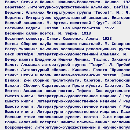
Венок: Стихи о Ленине. Иваново-Вознесенск. Основа. 19
Веретено: Литературно-художественный альманах. Berlin
Вершины: Альманах Литературной группы "Твори!". М.; Л
Вершины: Литературно-художественный альманах. Екатери
Веселый альманах. М. Артель писателей "Круг". 1923
Весенние Радуги. Козлов. Без издательства. 1922
Весенний салон поэтов. М. Зерна. 1918
Весенний семестр: Стихи. Смоленск. Арена. 1923
Ветвь: Сборник клуба московских писателей. М. Северны
Ветер Украины: Альманах ассоциации революционных русс
Вехи Октября: Литературно-художественный альманах. М.
Вечер памяти Владимира Ильича Ленина. Тифлис. Заккниг
Взлет: Альманах литературной группы "Твори". Л. Прибо
Взмах: Литературный сборник. Кинешма. Газета "Приволж
Взмах: Стихи и поэмы иваново-вознесенских поэтов. [Ив
Взмахи: 2-й сборник Пролеткульта. Саратов. Саратовски
Взмахи: Сборник Саратовского Пролеткульта. Саратов. С
Винтик: Альманах новых поэтов. Тифлис. Без издательст
Вместо книги: Литературно-художественное издание / Ре
Вместо книги: Литературно-художественное издание / Ре
Вместо книги: Литературно-художественное издание / Ре
Вместо книги: Литературно-художественное издание: Пас
Военные стихи современных русских поэтов. 2-ое издани
Вождь железной когорты: Памяти Ильича-Ленина: Воспоми
Возрождение: Литературно-художественный и научно-попу