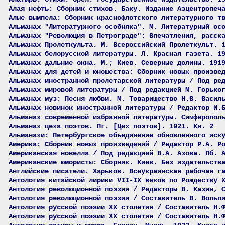
Алая нефть: Сборник стихов. Баку. Издание Азцентропеч
Алые вымпела: Сборник краснофлотского литературного т
Альманах "Литературного особняка". М. Литературный ос
Альманах "Революция в Петрограде": Впечатления, расск
Альманах Пролеткульта. М. Всероссийский Пролеткульт. 
Альманах белорусской литературы. Л. Красная газета. 1
Альманах дальние окна. М.; Киев. Северные долины. 191
Альманах для детей и юношества: Сборник новых произве
Альманах иностранной пролетарской литературы / Под ре
Альманах мировой литературы / Под редакцией М. Горько
Альманах муз: Песня любви. М. Товарищество Н.В. Васил
Альманах новинок иностранной литературы / Редактор И.
Альманах современной избранной литературы. Симферопол
Альманах цеха поэтов. Пг. [Цех поэтов]. 1921. Кн. 2
Альманахи: Петербургское объединение обновленного иск
Америка: Сборник новых произведений / Редактор Р.А. Р
Американская новелла / Под редакцией В.А. Азова. Пб. 
Американские юмористы: Сборник. Киев. Без издательств
Английские писатели. Харьков. Всеукраинская рабочая г
Антология китайской лирики VII-IX веков по Рождеству 
Антология революционной поэзии / Редакторы В. Казин, 
Антология революционной поэзии / Составитель В. Вольп
Антология русской поэзии ХХ столетия / Составитель Н.
Антология русской поэзии ХХ столетия / Составитель Н.