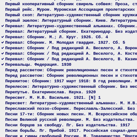
Первый кооперативный сборник свирель собвея: Проза, с
Первый рейс. Муром. Муромская Ассоциация пролетарских
Первый скоп: Литературно-художественный сборник кружк
Первый эшелон: Литературный сборник. Киев. Литературн
Перевал: Литературно-художественный альманах. Сборник
Перевал: Литературный сборник. Екатеринодар. Без изда
Перевал: Сборник. М.; Л. Круг. 1926. Сб. 4
Перевал: Сборник. М. Молодая гвардия. 1927. Сб. 5
Перевал: Сборник / Под редакцией А. Веселого, А. Воро
Перевал: Сборник / Под редакцией А. Веселого, А. Кост
Перевал: Сборник / Под редакцией А. Веселого, В. Кази
Перевальцы. Федерация. 1930
Перед рассветом: Сборник революционных песен и стихот
Перед рассветом: Сборник революционных песен и стихот
Пережитое: Сборник: 1917 март 1918: В год революции. 
Перелесок: Литературно-художественный сборник. Без ме
Перепутье. Екатеринослав. Наука. 1920
Пересвет. М. Н.В. Васильев. 1921. [N] 1
Пересвет: Литературно-художественный альманах. М. Н.В
Переславский поэзо-сборник. Переславль-Залесский. Без
Песни 17-ти: Сборник новых песен. М. Всероссийское об
Песни Великой русской революции. М. Без издательства.
Песни борцов за свободу. Пг. Без издательства. 1917
Песни борьбы. Пг. Прибой. 1917. Российская социал-дем
Песни и гимны свободной России. М. Товарищество "Юрот