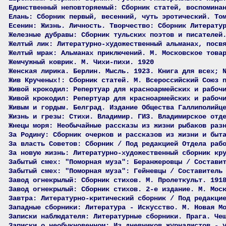
Единственный неповторяемый: Сборник статей, воспомина
Елань: Сборник первый, весенний, чуть эротический. То
Есенин: Жизнь. Личность. Творчество: Сборник Литерату
Железные дубравы: Сборник тульских поэтов и писателей
Желтый лик: Литературно-художественный альманах, посв
Желтый мрак: Альманах приключений. М. Московское това
Жемчужный коврик. М. Чихи-пихи. 1920
Женская лирика. Берлин. Мысль. 1923. Книга для всех; 
Жив Крученых!: Сборник статей. М. Всероссийский Союз 
Живой крокодил: Репертуар для красноармейских и рабоч
Живой крокодил: Репертуар для красноармейских и рабоч
Живым и гордым. Белград. Издание Общества Галлиполийц
Жизнь и грезы: Стихи. Владимир. ГИЗ. Владимирское отд
Жнецы моря: Необычайные рассказы из жизни рыбаков раз
За Родину: Сборник очерков и рассказов из жизни и быт
За власть Советов: Сборник / Под редакцией Отдела раб
За новую жизнь: Литературно-художественный сборник кр
Забытый смех: "Поморная муза": Беранжеровцы / Состави
Забытый смех: "Поморная муза": Гейневцы / Составитель
Завод огнекрылый: Сборник стихов. М. Пролеткульт. 191
Завод огнекрылый: Сборник стихов. 2-е издание. М. Мос
Завтра: Литературно-критический сборник / Под редакци
Западные сборники: Литература - Искусство. М. Новая М
Записки наблюдателя: Литературные сборники. Прага. Че
Записки о необыкновенном: Из дневников журналистов - 