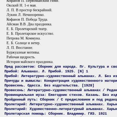
Кофанов П. Первомайский гимн.
Окский Н. 1-е мая.
Л. П. В простор бескрайний.
Лукин Л. Нечипоренко.
Кофанов П. Победа Труда.
Айсман В.В. Два праздника.
Е. Б. Пролетарский театр.
Е. Б. Пролетарское искусство.
Петрова М. Коммуна.
Е. Б. Солнце и ветер.
Л. П. Восстание.
Буржуазные мотивы.
Рабочая щедрость.
История майского праздника.
Пред рассветом: Сборник для народа. Пг. Культура и св
Прибой: Альманах. Л. Прибой. 1925. [N] 1
Прибой: Литературно-художественный альманах. Л. Без и
Причуды и вымыслы: Концентрация художественного матер
Провесень. Одесса. Без издательства. [1928]
Провесень: Литературно-художественный альманах / Реда
Провинциальная муза: Ежегодник стихов. Казань. Без из
Пройденный путь: Сборник / С предисловием и под редак
Пролетарий: Литературно-художественный альманах. Харь
Пролетарий: Художественно-литературный альманах. Харь
Пролетарская помощь: Сборник. Владимир. ГИЗ. 1921