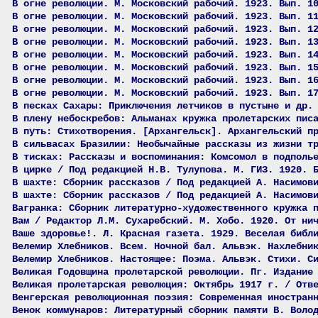
В огне революции. М. Московский рабочий. 1923. Вып. 1
В огне революции. М. Московский рабочий. 1923. Вып. 1
В огне революции. М. Московский рабочий. 1923. Вып. 1
В огне революции. М. Московский рабочий. 1923. Вып. 1
В огне революции. М. Московский рабочий. 1923. Вып. 1
В огне революции. М. Московский рабочий. 1923. Вып. 1
В огне революции. М. Московский рабочий. 1923. Вып. 1
В огне революции. М. Московский рабочий. 1923. Вып. 1
В песках Сахары: Приключения летчиков в пустыне и др.
В плену небоскребов: Альманах кружка пролетарских пис
В путь: Стихотворения. [Архангельск]. Архангельский п
В сильвасах Бразилии: Необычайные рассказы из жизни т
В тисках: Рассказы и воспоминания: Комсомол в подполь
В цирке / Под редакцией Н.В. Тулупова. М. ГИЗ. 1920. 
В шахте: Сборник рассказов / Под редакцией А. Насимов
В шахте: Сборник рассказов / Под редакцией А. Насимов
Вагранка: Сборник литературно-художественного кружка 
Вам / Редактор Л.М. Сухаребский. М. Хобо. 1920. От ни
Ваше здоровье!. Л. Красная газета. 1929. Веселая библ
Велемир Хлебников. Всем. Ночной бал. Альвэк. Нахлебни
Велемир Хлебников. Настоящее: Поэма. Альвэк. Стихи. С
Великая Годовщина пролетарской революции. Пг. Издание
Великая пролетарская революция: Октябрь 1917 г. / Отв
Венгерская революционная поэзия: Современная иностран
Венок коммунаров: Литературный сборник памяти В. Воло