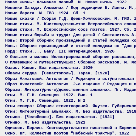
Новая жизнь: Альманах первый. М. Новая жизнь. 1922
Новинки Запада: Альманах / Под редакцией Е. Ланна. М.
Новые берега. М. ГИЗ. 1924. Сб. 1
Новые сказки / Собрал Г.Д. Деев-Хомяковский. М. ГИЗ. 
Новые стихи. М. Книгоиздательство Всероссийского союз
Новые стихи. М. Всероссийский союз поэтов. 1927. Сб. 
Новые стихи борьбы и труда: Для детей / Составитель А
Новь: Второй сборник произведений и статей молодежи к
Новь: Сборник произведений и статей молодежи ко "Дню 
Норд: Стихи.... Баку. III Интернационал. 1926
О большом и малом: Иллюстрированный сборник рассказов
О плавающих и путешествующих: Сборник рассказов. М. М
Оазис. Кашин. Без издательства. 1920
Обвалы сердца. [Севастополь]. Таран. [1920]
Образ Ахматовой: Антология / Редакция и вступительная
Образ Ахматовой: Антология. 2-е издание / Редакция и 
Образы: Литературно-художественный альманах. Пг. Изда
Огни. М. Г.Н. Семенцов. 1922. Вып. 1
Огни. М. Г.Н. Семенцов. 1922. N 2
Огни севера: Сборник стихотворений. Якутск. Губернско
Огни: Литературный альманах. М. Без издательства. 191
Огниво. [Челябинск]. Без издательства. [1921]
Огниво. М. Без издательства. 1921
Одиссея. Берлин. Книгоиздательство писателей в Берлин
Окно. Пг. Коллектив поэтов "Небесный трактир". 1922