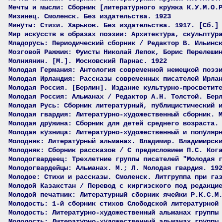
Мечты и мысли: Сборник [литературного кружка К.У.М.О.
Мизинец. Смоленск. Без издательства. 1923
Минуты: Стихи. Харьков. Без издательства. 1917. [Сб.]
Мир искусств в образах поэзии: Архитектура, скульптур
Младорусь: Периодический сборник / Редактор В. Ильинс
Мозговой Ражжиж: Фуисты Николай Лепок, Борис Перелеши
Молниянин. [М.]. Московский Парнас. 1922
Молодая Германия: Антология современной немецкой поэз
Молодая Ирландия: Рассказы современных писателей Ирла
Молодая Россия. [Берлин]. Издание культурно-просветит
Молодая Россия: Альманах / Редактор А.Н. Толстой. Бер
Молодая Русь: Сборник литературный, публицистический 
Молодая гвардия: Литературно-художественный сборник. 
Молодая дружина: Сборник для детей среднего возраста.
Молодая кузница: Литературно-художественный и популяр
Молодняк: Литературный альманах. Владимир. Владимирск
Молодняк: Сборник рассказов / С предисловием П.С. Ког
Молодогвардеец: Трехлетние группы писателей "Молодая 
Молодогвардейцы: Альманах. М.; Л. Молодая гвардия. 19
Молодое: Стихи и рассказы. Смоленск. Литгруппа при га
Молодой Казакстан / Перевод с киргизского под редакци
Молодой печатник: Литературный сборник ячейки Р.К.С.М
Молодость: 1-й сборник стихов Слободской литературной
Молодость: Литературно-художественный альманах группы
Молодость: Литературно-художественный альманах группы