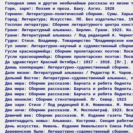
Голодная зима и другие необычайные рассказы из жизни 
Гори, заря!: Поэзия и проза. Баку. Азгиз. 1928
Горнило: Литературно-политический сборник. Сумы. Харь
Город: Литература; Искусство. Пб. Без издательства. 1
Госплан литературы: Сборник литературного центра конс
Грани: Литературный альманах. Берлин. Грани. 1923. Кн
Грани: Литературный альманах / Под редакцией А. Черно
Гудки: Стихи. Владимир. Товарищество "Владимирское кн
Гул земли: Литературно-научный и художественный сборн
Гусли красноармейца: Сборник пролетарских поэтов: Пос
Гусли красноармейца: Сборник пролетарских поэтов: Пос
Да здравствует Красный Октябрь!: 1917 - 1918. [Пг.]. 
Даешь кооперацию: Литературно-художественный сборник.
Дали жизни: Литературный альманах / Редактор Н. Чаров
Дальний Восток: Литературно-художественный альманах, 
Два мира: Сборник рассказов: Барчата и ребята бедноты
Два мира: Сборник рассказов: Барчата и ребята бедноты
Два мира: Сборник рассказов: Барчата и ребята бедноты
Два монокля: Сборник стихотворений. Пг. Север. 1923
Две зари: Стихи / Под редакцией И.Н. Новикова. М. Ник
Две ночи: Сборник рассказов. М. Мосполиграф. 1923. Вс
Девичий век: Сборник рассказов. М. Издание газеты "Бе
Девятнадцать новых: Альманах. Кострома. Секция работн
День искусства. Невель. Издание Невельского Союза Раб
Деревенские были: Литературно-художественный сборник.