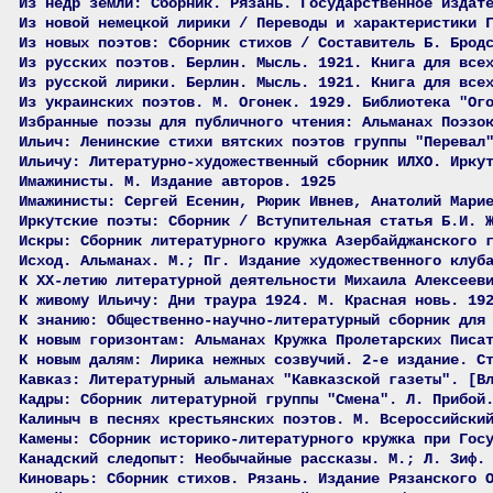
Из недр земли: Сборник. Рязань. Государственное издат
Из новой немецкой лирики / Переводы и характеристики 
Из новых поэтов: Сборник стихов / Составитель Б. Брод
Из русских поэтов. Берлин. Мысль. 1921. Книга для все
Из русской лирики. Берлин. Мысль. 1921. Книга для все
Из украинских поэтов. М. Огонек. 1929. Библиотека "Ог
Избранные поэзы для публичного чтения: Альманах Поэзо
Ильич: Ленинские стихи вятских поэтов группы "Перевал
Ильичу: Литературно-художественный сборник ИЛХО. Ирку
Имажинисты. М. Издание авторов. 1925
Имажинисты: Сергей Есенин, Рюрик Ивнев, Анатолий Мари
Иркутские поэты: Сборник / Вступительная статья Б.И. 
Искры: Сборник литературного кружка Азербайджанского 
Исход. Альманах. М.; Пг. Издание художественного клуб
К XX-летию литературной деятельности Михаила Алексеев
К живому Ильичу: Дни траура 1924. М. Красная новь. 19
К знанию: Общественно-научно-литературный сборник для
К новым горизонтам: Альманах Кружка Пролетарских Писа
К новым далям: Лирика нежных созвучий. 2-е издание. С
Кавказ: Литературный альманах "Кавказской газеты". [В
Кадры: Сборник литературной группы "Смена". Л. Прибой
Калиныч в песнях крестьянских поэтов. М. Всероссийски
Камены: Сборник историко-литературного кружка при Гос
Канадский следопыт: Необычайные рассказы. М.; Л. Зиф.
Киноварь: Сборник стихов. Рязань. Издание Рязанского 