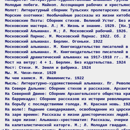
Молодые побеги. Майкоп. Ассоциация рабочих и крестьян
Молот: Литературный сборник Тульских пролетарских пис
Морские охотники: Необычайные рассказы из жизни китоб
Московские Поэты: Сборник стихов. Великий Устюг. Без 
Московские мастера. Л.; М. Жизнь и знание. 1929. [Кн.
Московский Альманах. М.; Л. Московский рабочий. 1926.
Московский Парнас. М. Московский Парнас. 1922. Сб. 2
Московский альманах. Берлин. Огоньки. 1922
Московский альманах. М. Книгоиздательство писателей в
Московский альманах. М. Книгоиздательство писателей в
Московский драматический альманах на 1917-1918 гг.. М
Мост на ветру: 4 + 1. Берлин. Без издательства. 1924
Мост: Стихи. М. Земля и фабрика. 1924
Мы. М. Чихи-пихи. 1920
Мы чем каемся. М. Имажинисты. 1922
Мысль: Литературно-художественный альманах. Пг. Револ
На Севере Дальнем: Сборник стихов и рассказов. Арханг
На Северной Двине: Сборник Архангельского общества кр
На баррикадах: Сборник рассказов из истории революцио
На борьбу с последствиями голода. М. Красная новь. 19
На волю!: Падение самодержавия, освобождение из царск
На заре времен: Рассказы о жизни доисторических людей
На заре жизни: Альманах-хрестоматия: Рассказы, очерки
На капиталистической каторге. М.; Л. Молодая гвардия.