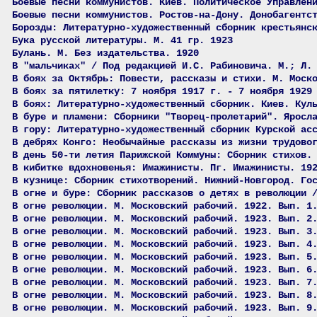
Боевые песни коммунистов. Киев. Политическое Управлен
Боевые песни коммунистов. Ростов-на-Дону. Донобагентс
Борозды: Литературно-художественный сборник крестьянс
Бука русской литературы. М. 41 гр. 1923
Булань. М. Без издательства. 1920
В "мальчиках" / Под редакцией И.С. Рабиновича. М.; Л.
В боях за Октябрь: Повести, рассказы и стихи. М. Моск
В боях за пятилетку: 7 ноября 1917 г. - 7 ноября 1929
В боях: Литературно-художественный сборник. Киев. Кул
В буре и пламени: Сборники "Творец-пролетарий". Яросл
В гору: Литературно-художественный сборник Курской ас
В дебрях Конго: Необычайные рассказы из жизни трудово
В день 50-ти летия Парижской Коммуны: Сборник стихов.
В кибитке вдохновенья: Имажинисты. Пг. Имажинисты. 19
В кузнице: Сборник стихотворений. Нижний-Новгород. Го
В огне и буре: Сборник рассказов о детях в революции 
В огне революции. М. Московский рабочий. 1922. Вып. 1
В огне революции. М. Московский рабочий. 1923. Вып. 2
В огне революции. М. Московский рабочий. 1923. Вып. 3
В огне революции. М. Московский рабочий. 1923. Вып. 4
В огне революции. М. Московский рабочий. 1923. Вып. 5
В огне революции. М. Московский рабочий. 1923. Вып. 6
В огне революции. М. Московский рабочий. 1923. Вып. 7
В огне революции. М. Московский рабочий. 1923. Вып. 8
В огне революции. М. Московский рабочий. 1923. Вып. 9