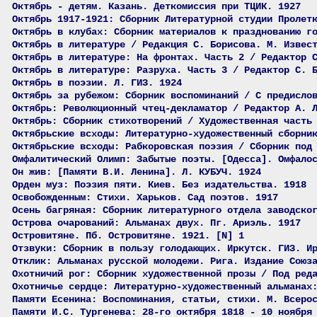
Октябрь - детям. Казань. Деткомиссия при ТЦИК. 1927
Октябрь 1917-1921: Сборник Литературной студии Пролет
Октябрь в клубах: Сборник материалов к празднованию г
Октябрь в литературе / Редакция С. Борисова. М. Извес
Октябрь в литературе: На фронтах. Часть 2 / Редактор 
Октябрь в литературе: Разруха. Часть 3 / Редактор С. 
Октябрь в поэзии. Л. ГИЗ. 1924
Октябрь за рубежом: Сборник воспоминаний / С предисло
Октябрь: Революционный чтец-декламатор / Редактор А. 
Октябрь: Сборник стихотворений / Художественная часть
Октябрьские всходы: Литературно-художественный сборни
Октябрьские всходы: Рабкоровская поэзия / Сборник под
Омфалитический Олимп: Забытые поэты. [Одесса]. Омфало
Он жив: [Памяти В.И. Ленина]. Л. КУБУЧ. 1924
Орден муз: Поэзия пяти. Киев. Без издательства. 1918
Освобожденным: Стихи. Харьков. Сад поэтов. 1917
Осень багряная: Сборник литературного отдела заводско
Острова очарований: Альманах двух. Пг. Ариэль. 1917
Островитяне. Пб. Островитяне. 1921. [N] 1
Отзвуки: Сборник в пользу голодающих. Иркутск. ГИЗ. И
Отклик: Альманах русской молодежи. Рига. Издание Союз
Охотничий рог: Сборник художественной прозы / Под ред
Охотничье сердце: Литературно-художественный альманах
Памяти Есенина: Воспоминания, статьи, стихи. М. Всеро
Памяти И.С. Тургенева: 28-го октября 1818 - 10 ноября