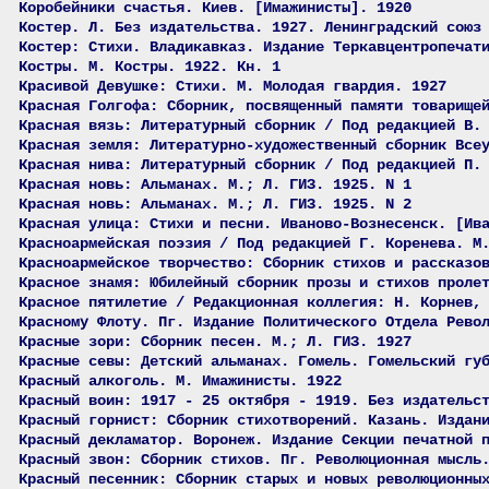
Коробейники счастья. Киев. [Имажинисты]. 1920
Костер. Л. Без издательства. 1927. Ленинградский союз
Костер: Стихи. Владикавказ. Издание Теркавцентропечат
Костры. М. Костры. 1922. Кн. 1
Красивой Девушке: Стихи. М. Молодая гвардия. 1927
Красная Голгофа: Сборник, посвященный памяти товарище
Красная вязь: Литературный сборник / Под редакцией В.
Красная земля: Литературно-художественный сборник Все
Красная нива: Литературный сборник / Под редакцией П.
Красная новь: Альманах. М.; Л. ГИЗ. 1925. N 1
Красная новь: Альманах. М.; Л. ГИЗ. 1925. N 2
Красная улица: Стихи и песни. Иваново-Вознесенск. [Ив
Красноармейская поэзия / Под редакцией Г. Коренева. М
Красноармейское творчество: Сборник стихов и рассказо
Красное знамя: Юбилейный сборник прозы и стихов проле
Красное пятилетие / Редакционная коллегия: Н. Корнев,
Красному Флоту. Пг. Издание Политического Отдела Рево
Красные зори: Сборник песен. М.; Л. ГИЗ. 1927
Красные севы: Детский альманах. Гомель. Гомельский гу
Красный алкоголь. М. Имажинисты. 1922
Красный воин: 1917 - 25 октября - 1919. Без издательс
Красный горнист: Сборник стихотворений. Казань. Издан
Красный декламатор. Воронеж. Издание Секции печатной 
Красный звон: Сборник стихов. Пг. Революционная мысль
Красный песенник: Сборник старых и новых революционны