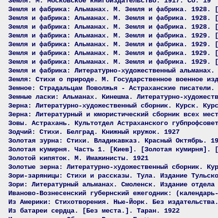
Земля. М. Московское книгоиздательство. 1917. Сб. 19
Земля и фабрика: Альманах. М. Земля и фабрика. 1928. 
Земля и фабрика: Альманах. М. Земля и фабрика. 1928. 
Земля и фабрика: Альманах. М. Земля и фабрика. 1928. 
Земля и фабрика: Альманах. М. Земля и фабрика. 1929. 
Земля и фабрика: Альманах. М. Земля и фабрика. 1929. 
Земля и фабрика: Альманах. М. Земля и фабрика. 1929. 
Земля и фабрика: Альманах. М. Земля и фабрика. 1929. 
Земля и фабрика: Литературно-художественный альманах.
Земля: Стихи о природе. М. Государственное военное из
Земное: Страдальцам Поволжья - Астраханские писатели.
Земные ласки: Альманах. Кинешма. Литературно-художест
Зерна: Литературно-художественный сборник. Курск. Кур
Зерна: Литературный и юмористический сборник всех мес
Зовы. Астрахань. Культотдел Астраханского губпрофсове
Зодчий: Стихи. Белград. Книжный кружок. 1927
Золотая зурна: Стихи. Владикавказ. Красный Октябрь. 1
Золотая кумирня. Часть 1. [Киев]. [Золотая кумирня]. 
Золотой кипяток. М. Имажинисты. 1921
Золотые зерна: Литературно-художественный сборник. Ку
Зори-заряницы: Стихи и рассказы. Тула. Издание Тульск
Зори: Литературный альманах. Смоленск. Издание отдела
Иваново-Вознесенский губернский ежегодник: (календарь
Из Америки: Стихотворения. Нью-Йорк. Без издательства
Из батареи сердца. [Без места.]. Таран. 1922