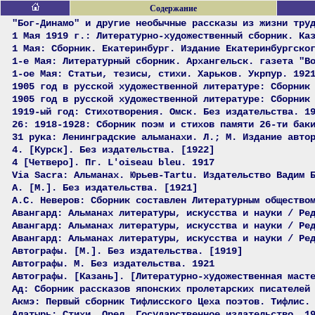
Содержание
"Бог-Динамо" и другие необычные рассказы из жизни тру
1 Мая 1919 г.: Литературно-художественный сборник. Ка
1 Мая: Сборник. Екатеринбург. Издание Екатеринбургско
1-е Мая: Литературный сборник. Архангельск. газета "В
1-ое Мая: Статьи, тезисы, стихи. Харьков. Укрпур. 192
1905 год в русской художественной литературе: Сборник
1905 год в русской художественной литературе: Сборник
1919-ый год: Стихотворения. Омск. Без издательства. 1
26: 1918-1928: Сборник поэм и стихов памяти 26-ти бак
31 рука: Ленинградские альманахи. Л.; М. Издание авто
4. [Курск]. Без издательства. [1922]
4 [Четверо]. Пг. L'oiseau bleu. 1917
Via Sacra: Альманах. Юрьев-Tartu. Издательство Вадим 
А. [М.]. Без издательства. [1921]
А.С. Неверов: Сборник составлен Литературным общество
Авангард: Альманах литературы, искусства и науки / Ре
Авангард: Альманах литературы, искусства и науки / Ре
Авангард: Альманах литературы, искусства и науки / Ре
Автографы. [М.]. Без издательства. [1919]
Автографы. М. Без издательства. 1921
Автографы. [Казань]. [Литературно-художественная маст
Ад: Сборник рассказов японских пролетарских писателей
Акмэ: Первый сборник Тифлисского Цеха поэтов. Тифлис.
Алатырь: Стихи. Орел. Государственное издательство. 1