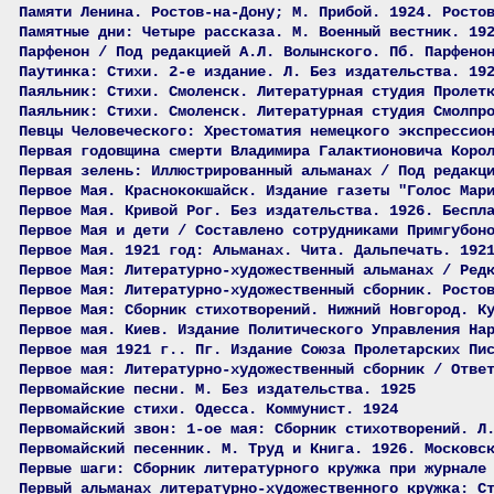
Памяти Ленина. Ростов-на-Дону; М. Прибой. 1924. Росто
Памятные дни: Четыре рассказа. М. Военный вестник. 19
Парфенон / Под редакцией А.Л. Волынского. Пб. Парфено
Паутинка: Стихи. 2-е издание. Л. Без издательства. 19
Паяльник: Стихи. Смоленск. Литературная студия Пролет
Паяльник: Стихи. Смоленск. Литературная студия Смолпр
Певцы Человеческого: Хрестоматия немецкого экспрессио
Первая годовщина смерти Владимира Галактионовича Коро
Первая зелень: Иллюстрированный альманах / Под редакц
Первое Мая. Краснококшайск. Издание газеты "Голос Мар
Первое Мая. Кривой Рог. Без издательства. 1926. Беспл
Первое Мая и дети / Составлено сотрудниками Примгубон
Первое Мая. 1921 год: Альманах. Чита. Дальпечать. 192
Первое Мая: Литературно-художественный альманах / Ред
Первое Мая: Литературно-художественный сборник. Росто
Первое Мая: Сборник стихотворений. Нижний Новгород. К
Первое мая. Киев. Издание Политического Управления На
Первое мая 1921 г.. Пг. Издание Союза Пролетарских Пи
Первое мая: Литературно-художественный сборник / Отве
Первомайские песни. М. Без издательства. 1925
Первомайские стихи. Одесса. Коммунист. 1924
Первомайский звон: 1-ое мая: Сборник стихотворений. Л
Первомайский песенник. М. Труд и Книга. 1926. Московс
Первые шаги: Сборник литературного кружка при журнале
Первый альманах литературно-художественного кружка: С