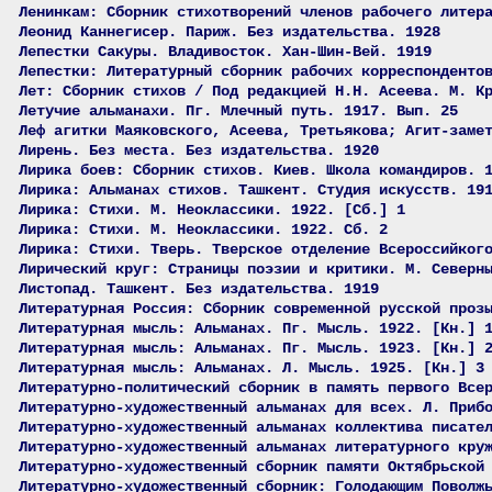
Ленинкам: Сборник стихотворений членов рабочего литер
Леонид Каннегисер. Париж. Без издательства. 1928
Лепестки Сакуры. Владивосток. Хан-Шин-Вей. 1919
Лепестки: Литературный сборник рабочих корреспонденто
Лет: Сборник стихов / Под редакцией Н.Н. Асеева. М. К
Летучие альманахи. Пг. Млечный путь. 1917. Вып. 25
Леф агитки Маяковского, Асеева, Третьякова; Агит-заме
Лирень. Без места. Без издательства. 1920
Лирика боев: Сборник стихов. Киев. Школа командиров. 
Лирика: Альманах стихов. Ташкент. Студия искусств. 19
Лирика: Стихи. М. Неоклассики. 1922. [Сб.] 1
Лирика: Стихи. М. Неоклассики. 1922. Сб. 2
Лирика: Стихи. Тверь. Тверское отделение Всероссийког
Лирический круг: Страницы поэзии и критики. М. Северн
Листопад. Ташкент. Без издательства. 1919
Литературная Россия: Сборник современной русской проз
Литературная мысль: Альманах. Пг. Мысль. 1922. [Кн.] 
Литературная мысль: Альманах. Пг. Мысль. 1923. [Кн.] 
Литературная мысль: Альманах. Л. Мысль. 1925. [Кн.] 3
Литературно-политический сборник в память первого Все
Литературно-художественный альманах для всех. Л. Приб
Литературно-художественный альманах коллектива писате
Литературно-художественный альманах литературного кру
Литературно-художественный сборник памяти Октябрьской
Литературно-художественный сборник: Голодающим Поволж