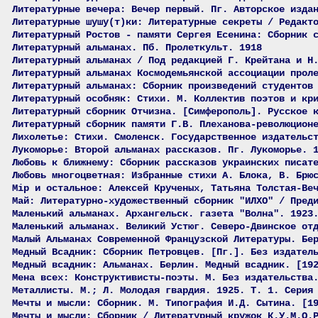
Литературные вечера: Вечер первый. Пг. Авторское изда
Литературные шушу(т)ки: Литературные секреты / Редакт
Литературный Ростов - памяти Сергея Есенина: Сборник 
Литературный альманах. Пб. Пролеткульт. 1918
Литературный альманах / Под редакцией Г. Крейтана и Н
Литературный альманах Космодемьянской ассоциации прол
Литературный альманах: Сборник произведений студентов
Литературный особняк: Стихи. М. Коллектив поэтов и кр
Литературный сборник Отчизна. [Симферополь]. Русское 
Литературный сборник памяти Г.В. Плеханова-революцион
Лихолетье: Стихи. Смоленск. Государственное издательс
Лукоморье: Второй альманах рассказов. Пг. Лукоморье. 
Любовь к ближнему: Сборник рассказов украинских писат
Любовь многоцветная: Избранные стихи А. Блока, В. Брю
Мiр и остальное: Алексей Крученых, Татьяна Толстая-Ве
Май: Литературно-художественный сборник "ИЛХО" / Пред
Маленький альманах. Архангельск. газета "Волна". 1923
Маленький альманах. Великий Устюг. Северо-Двинское от
Малый Альманах Современной Французской Литературы. Бе
Медный Всадник: Сборник Петровцев. [Пг.]. Без издател
Медный всадник: Альманах. Берлин. Медный всадник. [19
Мена всех: Конструктивисты-поэты. М. Без издательства
Металлисты. М.; Л. Молодая гвардия. 1925. Т. 1. Серия
Мечты и мысли: Сборник. М. Типография И.Д. Сытина. [1
Мечты и мысли: Сборник / Литературный кружок К.У.М.О.