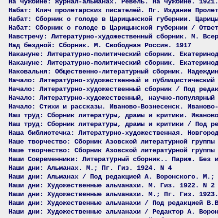
На чужбине: Журнал-альманах. Ревель. На чужбине. 1921
Набат: Клич пролетарских писателей. Пг. Издание Проле
Набат: Сборник о голоде в Царицынской губернии. Цариц
Набат: Сборник о голоде в Царицынской губернии / Отве
Навстречу: Литературно-художественный сборник. М. Все
Над бездной: Сборник. М. Свободная Россия. 1917
Накануне: Литературно-политический сборник. Екатерино
Накануне: Литературно-политический сборник. Екатерино
Наковальня: Общественно-литературный сборник. Надежди
Начало: Литературно-художественный и публицистический
Начало: Литературно-художественный сборник / Под реда
Начало: Литературно-художественный, научно-популярный
Начало: Стихи и рассказы. Иваново-Вознесенск. Иваново
Наш труд: Сборник литературы, драмы и критики. Иванов
Наш труд: Сборник литературы, драмы и критики / Под р
Наша библиотечка: Литературно-художественная. Новгоро
Наше творчество: Сборник Азовской литературной группы
Наше творчество: Сборник Азовской литературной группы
Наши Современники: Литературный сборник.. Париж. Без 
Наши дни: Альманах. М.; Пг. Гиз. 1924. N 4
Наши дни: Альманах / Под редакцией А. Воронского. М.;
Наши дни: Художественные альманахи. М. Гиз. 1922. N 2
Наши дни: Художественные альманахи. М.; Пг. Гиз. 1923
Наши дни: Художественные альманахи / Под редакцией В.
Наши дни: Художественные альманахи / Редактор А. Воро