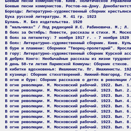
Боевые песни коммунистов. Киев. Политическое Управлен
Боевые песни коммунистов. Ростов-на-Дону. Донобагентс
Борозды: Литературно-художественный сборник крестьянс
Бука русской литературы. М. 41 гр. 1923
Булань. М. Без издательства. 1920
В "мальчиках" / Под редакцией И.С. Рабиновича. М.; Л.
В боях за Октябрь: Повести, рассказы и стихи. М. Моск
В боях за пятилетку: 7 ноября 1917 г. - 7 ноября 1929
В боях: Литературно-художественный сборник. Киев. Кул
В буре и пламени: Сборники "Творец-пролетарий". Яросл
В гору: Литературно-художественный сборник Курской ас
В дебрях Конго: Необычайные рассказы из жизни трудово
В день 50-ти летия Парижской Коммуны: Сборник стихов.
В кибитке вдохновенья: Имажинисты. Пг. Имажинисты. 19
В кузнице: Сборник стихотворений. Нижний-Новгород. Го
В огне и буре: Сборник рассказов о детях в революции 
В огне революции. М. Московский рабочий. 1922. Вып. 1
В огне революции. М. Московский рабочий. 1923. Вып. 2
В огне революции. М. Московский рабочий. 1923. Вып. 3
В огне революции. М. Московский рабочий. 1923. Вып. 4
В огне революции. М. Московский рабочий. 1923. Вып. 5
В огне революции. М. Московский рабочий. 1923. Вып. 6
В огне революции. М. Московский рабочий. 1923. Вып. 7
В огне революции. М. Московский рабочий. 1923. Вып. 8
В огне революции. М. Московский рабочий. 1923. Вып. 9