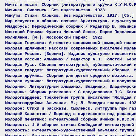
Мечты и мысли: Сборник [литературного кружка К.У.М.О.
Мизинец. Смоленск. Без издательства. 1923
Минуты: Стихи. Харьков. Без издательства. 1917. [Сб.]
Мир искусств в образах поэзии: Архитектура, скульптур
Младорусь: Периодический сборник / Редактор В. Ильинс
Мозговой Ражжиж: Фуисты Николай Лепок, Борис Перелеши
Молниянин. [М.]. Московский Парнас. 1922
Молодая Германия: Антология современной немецкой поэз
Молодая Ирландия: Рассказы современных писателей Ирла
Молодая Россия. [Берлин]. Издание культурно-просветит
Молодая Россия: Альманах / Редактор А.Н. Толстой. Бер
Молодая Русь: Сборник литературный, публицистический 
Молодая гвардия: Литературно-художественный сборник. 
Молодая дружина: Сборник для детей среднего возраста.
Молодая кузница: Литературно-художественный и популяр
Молодняк: Литературный альманах. Владимир. Владимирск
Молодняк: Сборник рассказов / С предисловием П.С. Ког
Молодогвардеец: Трехлетние группы писателей "Молодая 
Молодогвардейцы: Альманах. М.; Л. Молодая гвардия. 19
Молодое: Стихи и рассказы. Смоленск. Литгруппа при га
Молодой Казакстан / Перевод с киргизского под редакци
Молодой печатник: Литературный сборник ячейки Р.К.С.М
Молодость: 1-й сборник стихов Слободской литературной
Молодость: Литературно-художественный альманах группы
Молодость: Литературно-художественный альманах группы