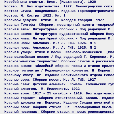
Коробейники счастья. Киев. [Имажинисты]. 1920
Костер. Л. Без издательства. 1927. Ленинградский союз
Костер: Стихи. Владикавказ. Издание Теркавцентропечат
Костры. М. Костры. 1922. Кн. 1
Красивой Девушке: Стихи. М. Молодая гвардия. 1927
Красная Голгофа: Сборник, посвященный памяти товарище
Красная вязь: Литературный сборник / Под редакцией В.
Красная земля: Литературно-художественный сборник Все
Красная нива: Литературный сборник / Под редакцией П.
Красная новь: Альманах. М.; Л. ГИЗ. 1925. N 1
Красная новь: Альманах. М.; Л. ГИЗ. 1925. N 2
Красная улица: Стихи и песни. Иваново-Вознесенск. [Ив
Красноармейская поэзия / Под редакцией Г. Коренева. М
Красноармейское творчество: Сборник стихов и рассказо
Красное знамя: Юбилейный сборник прозы и стихов проле
Красное пятилетие / Редакционная коллегия: Н. Корнев,
Красному Флоту. Пг. Издание Политического Отдела Рево
Красные зори: Сборник песен. М.; Л. ГИЗ. 1927
Красные севы: Детский альманах. Гомель. Гомельский гу
Красный алкоголь. М. Имажинисты. 1922
Красный воин: 1917 - 25 октября - 1919. Без издательс
Красный горнист: Сборник стихотворений. Казань. Издан
Красный декламатор. Воронеж. Издание Секции печатной 
Красный звон: Сборник стихов. Пг. Революционная мысль
Красный песенник: Сборник старых и новых революционны