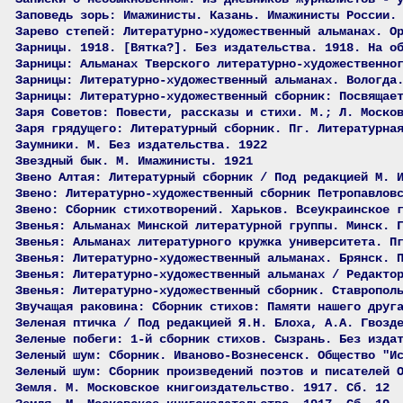
Заповедь зорь: Имажинисты. Казань. Имажинисты России.
Зарево степей: Литературно-художественный альманах. О
Зарницы. 1918. [Вятка?]. Без издательства. 1918. На о
Зарницы: Альманах Тверского литературно-художественно
Зарницы: Литературно-художественный альманах. Вологда
Зарницы: Литературно-художественный сборник: Посвящае
Заря Советов: Повести, рассказы и стихи. М.; Л. Моско
Заря грядущего: Литературный сборник. Пг. Литературна
Заумники. М. Без издательства. 1922
Звездный бык. М. Имажинисты. 1921
Звено Алтая: Литературный сборник / Под редакцией М. 
Звено: Литературно-художественный сборник Петропавлов
Звено: Сборник стихотворений. Харьков. Всеукраинское 
Звенья: Альманах Минской литературной группы. Минск. 
Звенья: Альманах литературного кружка университета. П
Звенья: Литературно-художественный альманах. Брянск. 
Звенья: Литературно-художественный альманах / Редакто
Звенья: Литературно-художественный сборник. Ставропол
Звучащая раковина: Сборник стихов: Памяти нашего друг
Зеленая птичка / Под редакцией Я.Н. Блоха, А.А. Гвозд
Зеленые побеги: 1-й сборник стихов. Сызрань. Без изда
Зеленый шум: Сборник. Иваново-Вознесенск. Общество "И
Зеленый шум: Сборник произведений поэтов и писателей 
Земля. М. Московское книгоиздательство. 1917. Сб. 12