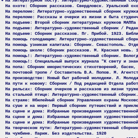
На литературном посту: Литературно-художественный сбо
На охоте: Сборник рассказов. Свердловск. Уральский ох
На переломе: Литературно-художественный сборник кружк
На переломе: Рассказы и очерки из жизни и быта студен
На подъеме: Второй сборник литературных кружков МАППа
На подъеме: Литературно-художественный сборник / Реда
На подъеме: Сборник рассказов. Пг. Прибой. 1923. Библ
На помощь голодающим: Литературно-художественный сбор
На помощь узникам капитала: Сборник. Севастополь. Отд
На помощь школе: Сборник рассказов. М. Красная новь. 
На помощь!: Литературно-художественный сборник. Волог
На помощь!: Специальный выпуск журнала "К свету и зна
На попа: Сборник юмористических стихотворений, басен,
На почтовой тропе / Составитель В.А. Попов. М. Агентс
На производстве: Новый быт рабочей молодежи. Л. Молод
На пути к новому: Сборник / Под редакцией Отдела рабо
На рельсах: Сборник очерков и рассказов из жизни труж
На стальной птице: Литературно-художественный сборник
На страже: Юбилейный сборник Управления охраны Москов
На суше и на море: Первый сборник путешествий и прикл
На сцене и дома: Избранные произведения художественно
На сцене и дома: Избранные произведения художественно
На сцене и дома: Избранные произведения художественно
На творческом пути: Литературно-художественный сборни
На чужбине. Париж. Без издательства. 1920