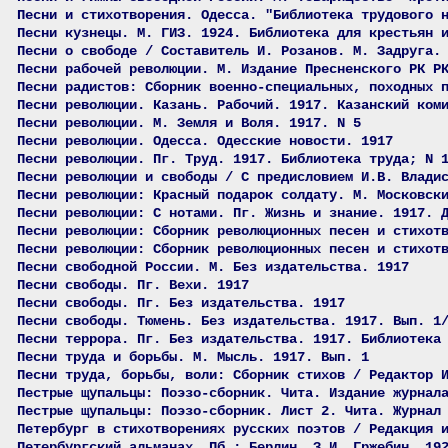
Песни и стихотворения. Одесса. "Библиотека трудового 
Песни кузнецы. М. ГИЗ. 1924. Библиотека для крестьян 
Песни о свободе / Составитель И. Розанов. М. Задруга.
Песни рабочей революции. М. Издание Пресненского РК Р
Песни радистов: Сборник военно-специальных, походных 
Песни революции. Казань. Рабочий. 1917. Казанский ком
Песни революции. М. Земля и Воля. 1917. N 5
Песни революции. Одесса. Одесские новости. 1917
Песни революции. Пг. Труд. 1917. Библиотека труда; N 
Песни революции и свободы / С предисловием И.В. Влади
Песни революции: Красный подарок солдату. М. Московск
Песни революции: С нотами. Пг. Жизнь и знание. 1917. 
Песни революции: Сборник революционных песен и стихот
Песни революции: Сборник революционных песен и стихот
Песни свободной России. М. Без издательства. 1917
Песни свободы. Пг. Вехи. 1917
Песни свободы. Пг. Без издательства. 1917
Песни свободы. Тюмень. Без издательства. 1917. Вып. 1
Песни террора. Пг. Без издательства. 1917. Библиотека
Песни труда и борьбы. М. Мысль. 1917. Вып. 1
Песни труда, борьбы, воли: Сборник стихов / Редактор 
Пестрые щупальцы: Поэзо-сборник. Чита. Издание журнал
Пестрые щупальцы: Поэзо-сборник. Лист 2. Чита. Журнал
Петербург в стихотворениях русских поэтов / Редакция 
Петербургский альманах. Пб.; Берлин. З.И, Гржебин. 19