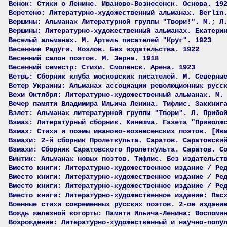
Венок: Стихи о Ленине. Иваново-Вознесенск. Основа. 19
Веретено: Литературно-художественный альманах. Berlin
Вершины: Альманах Литературной группы "Твори!". М.; Л
Вершины: Литературно-художественный альманах. Екатери
Веселый альманах. М. Артель писателей "Круг". 1923
Весенние Радуги. Козлов. Без издательства. 1922
Весенний салон поэтов. М. Зерна. 1918
Весенний семестр: Стихи. Смоленск. Арена. 1923
Ветвь: Сборник клуба московских писателей. М. Северны
Ветер Украины: Альманах ассоциации революционных русс
Вехи Октября: Литературно-художественный альманах. М.
Вечер памяти Владимира Ильича Ленина. Тифлис. Заккниг
Взлет: Альманах литературной группы "Твори". Л. Прибо
Взмах: Литературный сборник. Кинешма. Газета "Приволж
Взмах: Стихи и поэмы иваново-вознесенских поэтов. [Ив
Взмахи: 2-й сборник Пролеткульта. Саратов. Саратовски
Взмахи: Сборник Саратовского Пролеткульта. Саратов. С
Винтик: Альманах новых поэтов. Тифлис. Без издательст
Вместо книги: Литературно-художественное издание / Ре
Вместо книги: Литературно-художественное издание / Ре
Вместо книги: Литературно-художественное издание / Ре
Вместо книги: Литературно-художественное издание: Пас
Военные стихи современных русских поэтов. 2-ое издани
Вождь железной когорты: Памяти Ильича-Ленина: Воспоми
Возрождение: Литературно-художественный и научно-попу