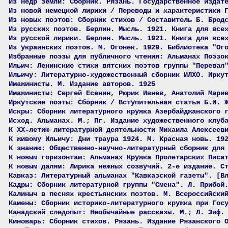
Из недр земли: Сборник. Рязань. Государственное издат
Из новой немецкой лирики / Переводы и характеристики 
Из новых поэтов: Сборник стихов / Составитель Б. Брод
Из русских поэтов. Берлин. Мысль. 1921. Книга для все
Из русской лирики. Берлин. Мысль. 1921. Книга для все
Из украинских поэтов. М. Огонек. 1929. Библиотека "Ог
Избранные поэзы для публичного чтения: Альманах Поэзо
Ильич: Ленинские стихи вятских поэтов группы "Перевал
Ильичу: Литературно-художественный сборник ИЛХО. Ирку
Имажинисты. М. Издание авторов. 1925
Имажинисты: Сергей Есенин, Рюрик Ивнев, Анатолий Мари
Иркутские поэты: Сборник / Вступительная статья Б.И. 
Искры: Сборник литературного кружка Азербайджанского 
Исход. Альманах. М.; Пг. Издание художественного клуб
К XX-летию литературной деятельности Михаила Алексеев
К живому Ильичу: Дни траура 1924. М. Красная новь. 19
К знанию: Общественно-научно-литературный сборник для
К новым горизонтам: Альманах Кружка Пролетарских Писа
К новым далям: Лирика нежных созвучий. 2-е издание. С
Кавказ: Литературный альманах "Кавказской газеты". [В
Кадры: Сборник литературной группы "Смена". Л. Прибой
Калиныч в песнях крестьянских поэтов. М. Всероссийски
Камены: Сборник историко-литературного кружка при Гос
Канадский следопыт: Необычайные рассказы. М.; Л. Зиф.
Киноварь: Сборник стихов. Рязань. Издание Рязанского 