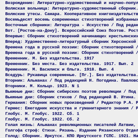
Возрождение: Литературно-художественный и научно-попу
Волжская вольница: Литературно-художественный сборник
Волжские утесы. Самара. Кооперативное книгоиздательст
Восемьдесят восемь современных стихотворений избранны
Восточные сборники: Литература - Искусство / Под реда
Вот. [Ростов-на-Дону]. Всероссийский Союз Поэтов. Рос
Впервые: Сборник стихотворений начинающих крестьянски
Вперед: Художественно-литературный сборник Херсонской
Времена года в русской поэзии: Сборник стихотворений 
Времена года в русской поэзии: Сборник стихотворений 
Временник. М. Без издательства. 1917
Временник. Без места. Без издательства. 1917. Вып. 2
Временник. М. Василиск и Ольга. 1918. Вып. 4
Вседурь: Рукавица современью. [Пг.]. Без издательства
Вторник: Альманах / Под редакцией Н. Погодина. Павлов
Вторники. М. Кольцо. 1923. N 1
Вьюжные дни: Сборник сибирских поэтов революции / Под
Вьюжные дни: Сборник стихов / Под редакцией В. Итина.
Германия: Сборник новых произведений / Редактор Р.А. 
Гермес: Ежегодник искусства и гуманитарного знания / 
Глобус. М. Глобус. 1922. Сб. 1
Глобус. М. Глобус. 1922. Сб. 2
Голая жизнь: Альманах революционных писателей Латвии,
Голгофа строф: Стихи. Рязань. Издание Рязанского Отде
Голод: Сборник. Иркутск. КПО Иркутского ГСПС. 1921. Н