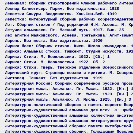
Ленинкам: Сборник стихотворений членов рабочего литер
Леонид Каннегисер. Париж. Без издательства. 1928
Лепестки Сакуры. Владивосток. Хан-Шин-Вей. 1919
Лепестки: Литературный сборник рабочих корреспонденто
Лет: Сборник стихов / Под редакцией Н.Н. Асеева. М. К
Летучие альманахи. Пг. Млечный путь. 1917. Вып. 25
Леф агитки Маяковского, Асеева, Третьякова; Агит-заме
Лирень. Без места. Без издательства. 1920
Лирика боев: Сборник стихов. Киев. Школа командиров. 
Лирика: Альманах стихов. Ташкент. Студия искусств. 19
Лирика: Стихи. М. Неоклассики. 1922. [Сб.] 1
Лирика: Стихи. М. Неоклассики. 1922. Сб. 2
Лирика: Стихи. Тверь. Тверское отделение Всероссийког
Лирический круг: Страницы поэзии и критики. М. Северн
Листопад. Ташкент. Без издательства. 1919
Литературная Россия: Сборник современной русской проз
Литературная мысль: Альманах. Пг. Мысль. 1922. [Кн.] 
Литературная мысль: Альманах. Пг. Мысль. 1923. [Кн.] 
Литературная мысль: Альманах. Л. Мысль. 1925. [Кн.] 3
Литературно-политический сборник в память первого Все
Литературно-художественный альманах для всех. Л. Приб
Литературно-художественный альманах коллектива писате
Литературно-художественный альманах литературного кру
Литературно-художественный сборник памяти Октябрьской
Литературно-художественный сборник: Голодающим Поволж