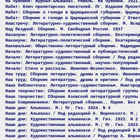
На чужбине: Журнал-альманах. Ревель. На чужбине. 1921
Набат: Клич пролетарских писателей. Пг. Издание Проле
Набат: Сборник о голоде в Царицынской губернии. Цариц
Набат: Сборник о голоде в Царицынской губернии / Отве
Навстречу: Литературно-художественный сборник. М. Все
Над бездной: Сборник. М. Свободная Россия. 1917
Накануне: Литературно-политический сборник. Екатерино
Накануне: Литературно-политический сборник. Екатерино
Наковальня: Общественно-литературный сборник. Надежди
Начало: Литературно-художественный и публицистический
Начало: Литературно-художественный сборник / Под реда
Начало: Литературно-художественный, научно-популярный
Начало: Стихи и рассказы. Иваново-Вознесенск. Иваново
Наш труд: Сборник литературы, драмы и критики. Иванов
Наш труд: Сборник литературы, драмы и критики / Под р
Наша библиотечка: Литературно-художественная. Новгоро
Наше творчество: Сборник Азовской литературной группы
Наше творчество: Сборник Азовской литературной группы
Наши Современники: Литературный сборник.. Париж. Без 
Наши дни: Альманах. М.; Пг. Гиз. 1924. N 4
Наши дни: Альманах / Под редакцией А. Воронского. М.;
Наши дни: Художественные альманахи. М. Гиз. 1922. N 2
Наши дни: Художественные альманахи. М.; Пг. Гиз. 1923
Наши дни: Художественные альманахи / Под редакцией В.
Наши дни: Художественные альманахи / Редактор А. Воро