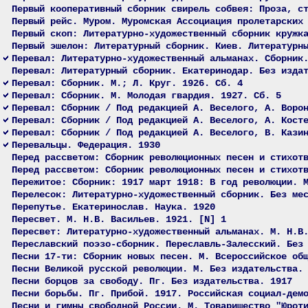
Первый кооперативный сборник свирель собвея: Проза, с
Первый рейс. Муром. Муромская Ассоциация пролетарских
Первый скоп: Литературно-художественный сборник кружк
Первый эшелон: Литературный сборник. Киев. Литературн
Перевал: Литературно-художественный альманах. Сборник
Перевал: Литературный сборник. Екатеринодар. Без изда
Перевал: Сборник. М.; Л. Круг. 1926. Сб. 4
Перевал: Сборник. М. Молодая гвардия. 1927. Сб. 5
Перевал: Сборник / Под редакцией А. Веселого, А. Воро
Перевал: Сборник / Под редакцией А. Веселого, А. Кост
Перевал: Сборник / Под редакцией А. Веселого, В. Кази
Перевальцы. Федерация. 1930
Перед рассветом: Сборник революционных песен и стихот
Перед рассветом: Сборник революционных песен и стихот
Пережитое: Сборник: 1917 март 1918: В год революции. 
Перелесок: Литературно-художественный сборник. Без ме
Перепутье. Екатеринослав. Наука. 1920
Пересвет. М. Н.В. Васильев. 1921. [N] 1
Пересвет: Литературно-художественный альманах. М. Н.В
Переславский поэзо-сборник. Переславль-Залесский. Без
Песни 17-ти: Сборник новых песен. М. Всероссийское об
Песни Великой русской революции. М. Без издательства.
Песни борцов за свободу. Пг. Без издательства. 1917
Песни борьбы. Пг. Прибой. 1917. Российская социал-дем
Песни и гимны свободной России. М. Товарищество "Юрот