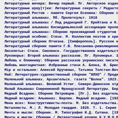
Литературные вечера: Вечер первый. Пг. Авторское изда
Литературные шушу(т)ки: Литературные секреты / Редакт
Литературный Ростов - памяти Сергея Есенина: Сборник 
Литературный альманах. Пб. Пролеткульт. 1918
Литературный альманах / Под редакцией Г. Крейтана и Н
Литературный альманах Космодемьянской ассоциации прол
Литературный альманах: Сборник произведений студентов
Литературный особняк: Стихи. М. Коллектив поэтов и кр
Литературный сборник Отчизна. [Симферополь]. Русское 
Литературный сборник памяти Г.В. Плеханова-революцион
Лихолетье: Стихи. Смоленск. Государственное издательс
Лукоморье: Второй альманах рассказов. Пг. Лукоморье. 
Любовь к ближнему: Сборник рассказов украинских писат
Любовь многоцветная: Избранные стихи А. Блока, В. Брю
Мiр и остальное: Алексей Крученых, Татьяна Толстая-Ве
Май: Литературно-художественный сборник "ИЛХО" / Пред
Маленький альманах. Архангельск. газета "Волна". 1923
Маленький альманах. Великий Устюг. Северо-Двинское от
Малый Альманах Современной Французской Литературы. Бе
Медный Всадник: Сборник Петровцев. [Пг.]. Без издател
Медный всадник: Альманах. Берлин. Медный всадник. [19
Мена всех: Конструктивисты-поэты. М. Без издательства
Металлисты. М.; Л. Молодая гвардия. 1925. Т. 1. Серия
Мечты и мысли: Сборник. М. Типография И.Д. Сытина. [1
Мечты и мысли: Сборник / Литературный кружок К.У.М.О.