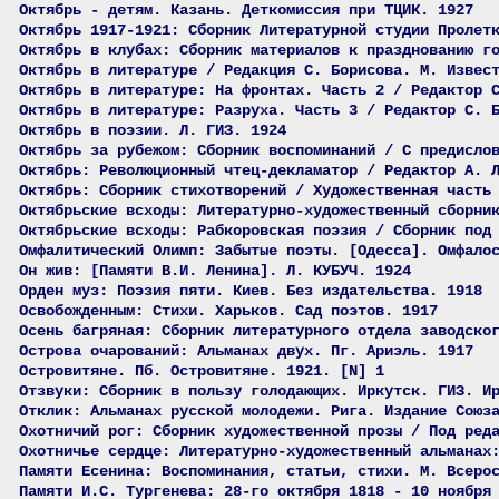
Октябрь - детям. Казань. Деткомиссия при ТЦИК. 1927
Октябрь 1917-1921: Сборник Литературной студии Пролет
Октябрь в клубах: Сборник материалов к празднованию г
Октябрь в литературе / Редакция С. Борисова. М. Извес
Октябрь в литературе: На фронтах. Часть 2 / Редактор 
Октябрь в литературе: Разруха. Часть 3 / Редактор С. 
Октябрь в поэзии. Л. ГИЗ. 1924
Октябрь за рубежом: Сборник воспоминаний / С предисло
Октябрь: Революционный чтец-декламатор / Редактор А. 
Октябрь: Сборник стихотворений / Художественная часть
Октябрьские всходы: Литературно-художественный сборни
Октябрьские всходы: Рабкоровская поэзия / Сборник под
Омфалитический Олимп: Забытые поэты. [Одесса]. Омфало
Он жив: [Памяти В.И. Ленина]. Л. КУБУЧ. 1924
Орден муз: Поэзия пяти. Киев. Без издательства. 1918
Освобожденным: Стихи. Харьков. Сад поэтов. 1917
Осень багряная: Сборник литературного отдела заводско
Острова очарований: Альманах двух. Пг. Ариэль. 1917
Островитяне. Пб. Островитяне. 1921. [N] 1
Отзвуки: Сборник в пользу голодающих. Иркутск. ГИЗ. И
Отклик: Альманах русской молодежи. Рига. Издание Союз
Охотничий рог: Сборник художественной прозы / Под ред
Охотничье сердце: Литературно-художественный альманах
Памяти Есенина: Воспоминания, статьи, стихи. М. Всеро
Памяти И.С. Тургенева: 28-го октября 1818 - 10 ноября