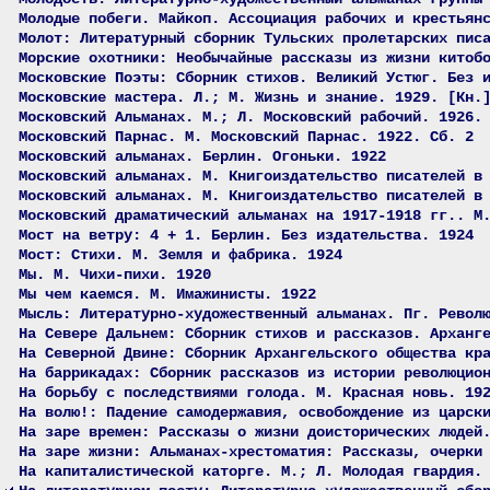
Молодые побеги. Майкоп. Ассоциация рабочих и крестьян
Молот: Литературный сборник Тульских пролетарских пис
Морские охотники: Необычайные рассказы из жизни китоб
Московские Поэты: Сборник стихов. Великий Устюг. Без 
Московские мастера. Л.; М. Жизнь и знание. 1929. [Кн.
Московский Альманах. М.; Л. Московский рабочий. 1926.
Московский Парнас. М. Московский Парнас. 1922. Сб. 2
Московский альманах. Берлин. Огоньки. 1922
Московский альманах. М. Книгоиздательство писателей в
Московский альманах. М. Книгоиздательство писателей в
Московский драматический альманах на 1917-1918 гг.. М
Мост на ветру: 4 + 1. Берлин. Без издательства. 1924
Мост: Стихи. М. Земля и фабрика. 1924
Мы. М. Чихи-пихи. 1920
Мы чем каемся. М. Имажинисты. 1922
Мысль: Литературно-художественный альманах. Пг. Револ
На Севере Дальнем: Сборник стихов и рассказов. Арханг
На Северной Двине: Сборник Архангельского общества кр
На баррикадах: Сборник рассказов из истории революцио
На борьбу с последствиями голода. М. Красная новь. 19
На волю!: Падение самодержавия, освобождение из царск
На заре времен: Рассказы о жизни доисторических людей
На заре жизни: Альманах-хрестоматия: Рассказы, очерки
На капиталистической каторге. М.; Л. Молодая гвардия.