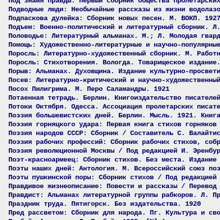
Под знамя правды: Первый сборник общества пролетарски
Подводные люди: Необычайные рассказы из жизни водолаз
Подпаскова дулейка: Сборник новых песен. М. ВОКП. 192
Подъем: Военно-политический и литературный сборник. Л
Половодье: Литературный альманах. М.; Л. Молодая гвар
Помощь: Художественно-литературные и научно-популярны
Поросль: Литературно-художественный сборник. М. Работ
Поросль: Стихотворения. Вологда. Товарищеское издание
Порыв: Альманах. Духовщина. Издание культурно-просвет
Посев: Литературно-критический и научно-художественны
Посох Пилигрима. М. Перо Саламандры. 1921
Потаенная тетрадь. Берлин. Книгоиздательство писателе
Потоки Октября. Одесса. Ассоциация пролетарских писат
Поэзия большевистских дней. Берлин. Мысль. 1921. Книг
Поэзия горняцкого удара: Первая книга стихов горняков
Поэзия народов СССР: Сборник / Составитель С. Валайти
Поэзия рабочих профессий: Сборник рабочих стихов, соб
Поэзия революционной Москвы / Под редакцией И. Эренбу
Поэт-красноармеец: Сборник стихов. Без места. Издание
Поэты наших дней: Антология. М. Всероссийский союз по
Поэты пушкинской поры: Сборник стихов / Под редакцией
Правдивое жизнеописание: Повести и рассказы / Перевод
Правдист: Альманах литературной группы рабкоров. Л. П
Праздник труда. Пятигорск. Без издательства. 1920
Пред рассветом: Сборник для народа. Пг. Культура и св