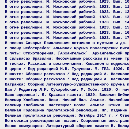
В огне революции. М. Московский рабочий. 1923. Вып. 1
В огне революции. М. Московский рабочий. 1923. Вып. 1
В огне революции. М. Московский рабочий. 1923. Вып. 1
В огне революции. М. Московский рабочий. 1923. Вып. 1
В огне революции. М. Московский рабочий. 1923. Вып. 1
В огне революции. М. Московский рабочий. 1923. Вып. 1
В огне революции. М. Московский рабочий. 1923. Вып. 1
В огне революции. М. Московский рабочий. 1923. Вып. 1
В песках Сахары: Приключения летчиков в пустыне и др.
В плену небоскребов: Альманах кружка пролетарских пис
В путь: Стихотворения. [Архангельск]. Архангельский п
В сильвасах Бразилии: Необычайные рассказы из жизни т
В тисках: Рассказы и воспоминания: Комсомол в подполь
В цирке / Под редакцией Н.В. Тулупова. М. ГИЗ. 1920. 
В шахте: Сборник рассказов / Под редакцией А. Насимов
В шахте: Сборник рассказов / Под редакцией А. Насимов
Вагранка: Сборник литературно-художественного кружка 
Вам / Редактор Л.М. Сухаребский. М. Хобо. 1920. От ни
Ваше здоровье!. Л. Красная газета. 1929. Веселая библ
Велемир Хлебников. Всем. Ночной бал. Альвэк. Нахлебни
Велемир Хлебников. Настоящее: Поэма. Альвэк. Стихи. С
Великая Годовщина пролетарской революции. Пг. Издание
Великая пролетарская революция: Октябрь 1917 г. / Отв
Венгерская революционная поэзия: Современная иностран
Венок коммунаров: Литературный сборник памяти В. Воло