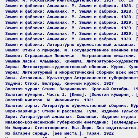
Земля. М. Московское книгоиздательство. 1917. Сб. 19
Земля и фабрика: Альманах. М. Земля и фабрика. 1928. 
Земля и фабрика: Альманах. М. Земля и фабрика. 1928. 
Земля и фабрика: Альманах. М. Земля и фабрика. 1928. 
Земля и фабрика: Альманах. М. Земля и фабрика. 1929. 
Земля и фабрика: Альманах. М. Земля и фабрика. 1929. 
Земля и фабрика: Альманах. М. Земля и фабрика. 1929. 
Земля и фабрика: Альманах. М. Земля и фабрика. 1929. 
Земля и фабрика: Литературно-художественный альманах.
Земля: Стихи о природе. М. Государственное военное из
Земное: Страдальцам Поволжья - Астраханские писатели.
Земные ласки: Альманах. Кинешма. Литературно-художест
Зерна: Литературно-художественный сборник. Курск. Кур
Зерна: Литературный и юмористический сборник всех мес
Зовы. Астрахань. Культотдел Астраханского губпрофсове
Зодчий: Стихи. Белград. Книжный кружок. 1927
Золотая зурна: Стихи. Владикавказ. Красный Октябрь. 1
Золотая кумирня. Часть 1. [Киев]. [Золотая кумирня]. 
Золотой кипяток. М. Имажинисты. 1921
Золотые зерна: Литературно-художественный сборник. Ку
Зори-заряницы: Стихи и рассказы. Тула. Издание Тульск
Зори: Литературный альманах. Смоленск. Издание отдела
Иваново-Вознесенский губернский ежегодник: (календарь
Из Америки: Стихотворения. Нью-Йорк. Без издательства
Из батареи сердца. [Без места.]. Таран. 1922