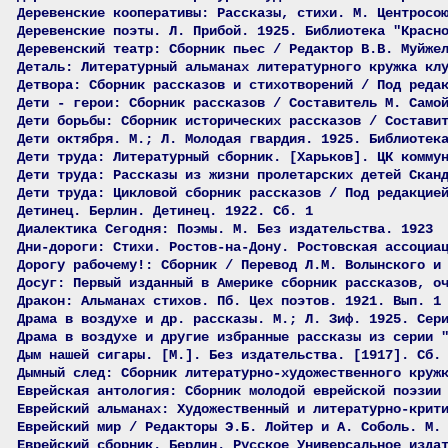
Деревенские кооперативы: Рассказы, стихи. М. Центросо
Деревенские поэты. Л. Прибой. 1925. Библиотека "Красн
Деревенский театр: Сборник пьес / Редактор В.В. Муйже
Деталь: Литературный альманах литературного кружка кл
Детвора: Сборник рассказов и стихотворений / Под реда
Дети - герои: Сборник рассказов / Составитель М. Само
Дети борьбы: Сборник исторических рассказов / Состави
Дети октября. М.; Л. Молодая гвардия. 1925. Библиотек
Дети труда: Литературный сборник. [Харьков]. ЦК комму
Дети труда: Рассказы из жизни пролетарских детей Скан
Дети труда: Цикловой сборник рассказов / Под редакцие
Детинец. Берлин. Детинец. 1922. Сб. 1
Диалектика Сегодня: Поэмы. М. Без издательства. 1923
Дни-дороги: Стихи. Ростов-на-Дону. Ростовская ассоциа
Дорогу рабочему!: Сборник / Перевод Л.М. Волынского и
Досуг: Первый изданный в Америке сборник рассказов, о
Дракон: Альманах стихов. Пб. Цех поэтов. 1921. Вып. 1
Драма в воздухе и др. рассказы. М.; Л. Зиф. 1925. Сер
Драма в воздухе и другие избранные рассказы из серии 
Дым нашей сигары. [М.]. Без издательства. [1917]. Сб.
Дымный след: Сборник литературно-художественного круж
Еврейская антология: Сборник молодой еврейской поэзии
Еврейский альманах: Художественный и литературно-крит
Еврейский мир / Редакторы Э.Б. Лойтер и А. Соболь. М.
Еврейский сборник. Берлин. Русское Универсальное изда