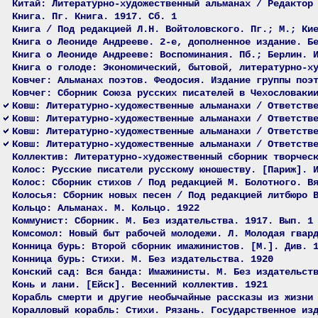
Китай: Литературно-художественный альманах / Редактор
Книга. Пг. Книга. 1917. Сб. 1
Книга / Под редакцией Л.Н. Войтоловского. Пг.; М.; Ки
Книга о Леониде Андрееве. 2-е, дополненное издание. Б
Книга о Леониде Андрееве: Воспоминания. Пб.; Берлин. 
Книга о голоде: Экономический, бытовой, литературно-х
Ковчег: Альманах поэтов. Феодосия. Издание группы поэ
Ковчег: Сборник Союза русских писателей в Чехословаки
Ковш: Литературно-художественные альманахи / Ответств
Ковш: Литературно-художественные альманахи / Ответств
Ковш: Литературно-художественные альманахи / Ответств
Ковш: Литературно-художественные альманахи / Ответств
Коллектив: Литературно-художественный сборник творчес
Колос: Русские писатели русскому юношеству. [Париж]. 
Колос: Сборник стихов / Под редакцией М. Болотного. В
Колосья: Сборник новых песен / Под редакцией литбюро 
Кольцо: Альманах. М. Кольцо. 1922
Коммунист: Сборник. М. Без издательства. 1917. Вып. 1
Комсомол: Новый быт рабочей молодежи. Л. Молодая гвар
Конница бурь: Второй сборник имажинистов. [М.]. Див. 
Конница бурь: Стихи. М. Без издательства. 1920
Конский сад: Вся банда: Имажинисты. М. Без издательст
Конь и лани. [Ейск]. Весенний коллектив. 1921
Корабль смерти и другие необычайные рассказы из жизни
Коралловый корабль: Стихи. Рязань. Государственное из