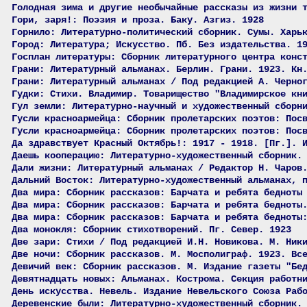
Голодная зима и другие необычайные рассказы из жизни 
Гори, заря!: Поэзия и проза. Баку. Азгиз. 1928
Горнило: Литературно-политический сборник. Сумы. Харь
Город: Литература; Искусство. Пб. Без издательства. 1
Госплан литературы: Сборник литературного центра конс
Грани: Литературный альманах. Берлин. Грани. 1923. Кн
Грани: Литературный альманах / Под редакцией А. Черно
Гудки: Стихи. Владимир. Товарищество "Владимирское кн
Гул земли: Литературно-научный и художественный сборн
Гусли красноармейца: Сборник пролетарских поэтов: Пос
Гусли красноармейца: Сборник пролетарских поэтов: Пос
Да здравствует Красный Октябрь!: 1917 - 1918. [Пг.]. 
Даешь кооперацию: Литературно-художественный сборник.
Дали жизни: Литературный альманах / Редактор Н. Чаров
Дальний Восток: Литературно-художественный альманах, 
Два мира: Сборник рассказов: Барчата и ребята бедноты
Два мира: Сборник рассказов: Барчата и ребята бедноты
Два мира: Сборник рассказов: Барчата и ребята бедноты
Два монокля: Сборник стихотворений. Пг. Север. 1923
Две зари: Стихи / Под редакцией И.Н. Новикова. М. Ник
Две ночи: Сборник рассказов. М. Мосполиграф. 1923. Вс
Девичий век: Сборник рассказов. М. Издание газеты "Бе
Девятнадцать новых: Альманах. Кострома. Секция работн
День искусства. Невель. Издание Невельского Союза Раб
Деревенские были: Литературно-художественный сборник.