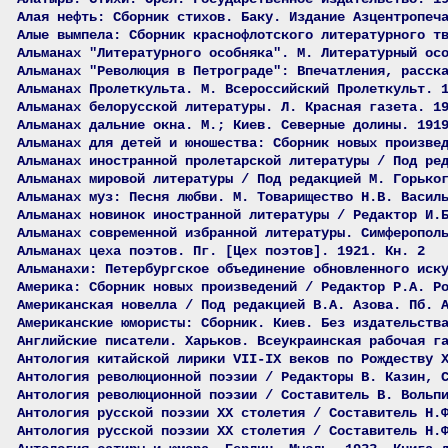
Алая нефть: Сборник стихов. Баку. Издание Азцентропеч
Алые вымпела: Сборник краснофлотского литературного т
Альманах "Литературного особняка". М. Литературный ос
Альманах "Революция в Петрограде": Впечатления, расск
Альманах Пролеткульта. М. Всероссийский Пролеткульт. 
Альманах белорусской литературы. Л. Красная газета. 1
Альманах дальние окна. М.; Киев. Северные долины. 191
Альманах для детей и юношества: Сборник новых произве
Альманах иностранной пролетарской литературы / Под ре
Альманах мировой литературы / Под редакцией М. Горько
Альманах муз: Песня любви. М. Товарищество Н.В. Васил
Альманах новинок иностранной литературы / Редактор И.
Альманах современной избранной литературы. Симферопол
Альманах цеха поэтов. Пг. [Цех поэтов]. 1921. Кн. 2
Альманахи: Петербургское объединение обновленного иск
Америка: Сборник новых произведений / Редактор Р.А. Р
Американская новелла / Под редакцией В.А. Азова. Пб. 
Американские юмористы: Сборник. Киев. Без издательств
Английские писатели. Харьков. Всеукраинская рабочая г
Антология китайской лирики VII-IX веков по Рождеству 
Антология революционной поэзии / Редакторы В. Казин, 
Антология революционной поэзии / Составитель В. Вольп
Антология русской поэзии ХХ столетия / Составитель Н.
Антология русской поэзии ХХ столетия / Составитель Н.