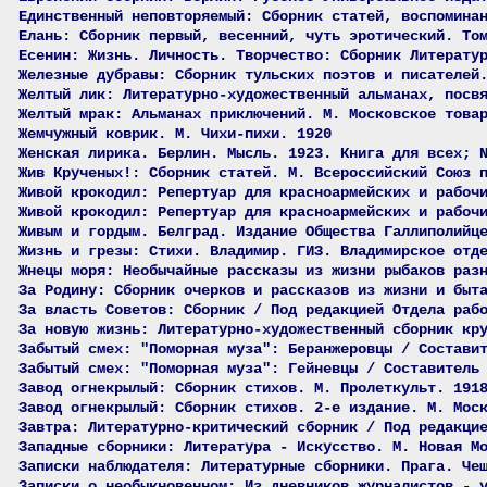
Единственный неповторяемый: Сборник статей, воспомина
Елань: Сборник первый, весенний, чуть эротический. То
Есенин: Жизнь. Личность. Творчество: Сборник Литерату
Железные дубравы: Сборник тульских поэтов и писателей
Желтый лик: Литературно-художественный альманах, посв
Желтый мрак: Альманах приключений. М. Московское това
Жемчужный коврик. М. Чихи-пихи. 1920
Женская лирика. Берлин. Мысль. 1923. Книга для всех; 
Жив Крученых!: Сборник статей. М. Всероссийский Союз 
Живой крокодил: Репертуар для красноармейских и рабоч
Живой крокодил: Репертуар для красноармейских и рабоч
Живым и гордым. Белград. Издание Общества Галлиполийц
Жизнь и грезы: Стихи. Владимир. ГИЗ. Владимирское отд
Жнецы моря: Необычайные рассказы из жизни рыбаков раз
За Родину: Сборник очерков и рассказов из жизни и быт
За власть Советов: Сборник / Под редакцией Отдела раб
За новую жизнь: Литературно-художественный сборник кр
Забытый смех: "Поморная муза": Беранжеровцы / Состави
Забытый смех: "Поморная муза": Гейневцы / Составитель
Завод огнекрылый: Сборник стихов. М. Пролеткульт. 191
Завод огнекрылый: Сборник стихов. 2-е издание. М. Мос
Завтра: Литературно-критический сборник / Под редакци
Западные сборники: Литература - Искусство. М. Новая М
Записки наблюдателя: Литературные сборники. Прага. Че
Записки о необыкновенном: Из дневников журналистов - 