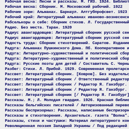
Рабочая весна: Песни и рассказы. М. ГИЗ. 1924. Библио
Рабочая весна: Сборник. М. Московский рабочий. 1922
Рабочие зори: Альманах. Барнаул. Алтгубпрофсвет. 1923
Рабочий край: Литературный альманах иваново-вознесенс
Рабселькоры о себе: Сборник стихов. Л. Государственны
Радио. Без места. Таран. 1920
Радиус авангардовцев: Литературный сборник русской се
Радиус авангардовцев: Литературный сборник русской се
Радость труда: Сборник стихотворений. Саратов. Издани
Радуга: Альманах Пушкинского Дома. Пб. Кооперативное 
Радуга: Литературно-художественный и политический сбо
Радуга: Литературно-художественный и политический сбо
Радуга: Русские поэты для детей / Составитель С. Черн
Разбег: Стихи. Л. Прибой. 1929. Современная пролетарс
Рассвет: Литературный сборник. [Ковров]. Без издатель
Рассвет: Литературный сборник / Ответственный редакто
Рассвет: Литературный сборник / Редактор Я. Ганзбург.
Рассвет: Литературный сборник / Редактор Я. Ганзбург.
Рассвет: Литературный сборник [/ Редактор Я. Ганзбург
Рассказы. М.; Л. Молодая гвардия. 1926. Красная библи
Рассказы бельгийских писателей / Авторизованный перев
Рассказы беспризорных: Рассказы, написанные беспризор
Рассказы и стихотворения. Архангельск. газета "Волна"
Рассказы, стихи и частушки: Материал литературного ко
Революционная поэзия Западной Украины / Под редакцией