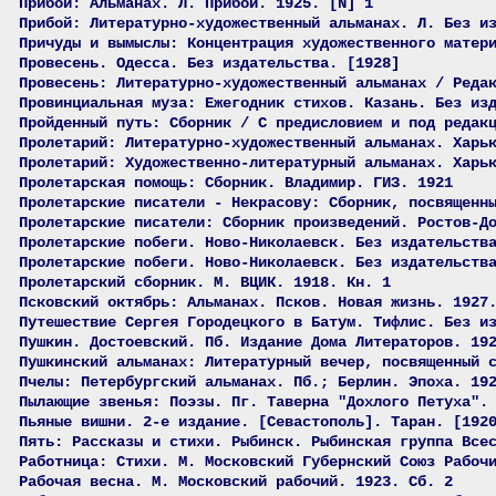
Прибой: Альманах. Л. Прибой. 1925. [N] 1
Прибой: Литературно-художественный альманах. Л. Без и
Причуды и вымыслы: Концентрация художественного матер
Провесень. Одесса. Без издательства. [1928]
Провесень: Литературно-художественный альманах / Реда
Провинциальная муза: Ежегодник стихов. Казань. Без из
Пройденный путь: Сборник / С предисловием и под редак
Пролетарий: Литературно-художественный альманах. Харь
Пролетарий: Художественно-литературный альманах. Харь
Пролетарская помощь: Сборник. Владимир. ГИЗ. 1921
Пролетарские писатели - Некрасову: Сборник, посвященн
Пролетарские писатели: Сборник произведений. Ростов-Д
Пролетарские побеги. Ново-Николаевск. Без издательств
Пролетарские побеги. Ново-Николаевск. Без издательств
Пролетарский сборник. М. ВЦИК. 1918. Кн. 1
Псковский октябрь: Альманах. Псков. Новая жизнь. 1927
Путешествие Сергея Городецкого в Батум. Тифлис. Без и
Пушкин. Достоевский. Пб. Издание Дома Литераторов. 19
Пушкинский альманах: Литературный вечер, посвященный 
Пчелы: Петербургский альманах. Пб.; Берлин. Эпоха. 19
Пылающие звенья: Поэзы. Пг. Таверна "Дохлого Петуха".
Пьяные вишни. 2-е издание. [Севастополь]. Таран. [192
Пять: Рассказы и стихи. Рыбинск. Рыбинская группа Все
Работница: Стихи. М. Московский Губернский Союз Рабоч
Рабочая весна. М. Московский рабочий. 1923. Сб. 2