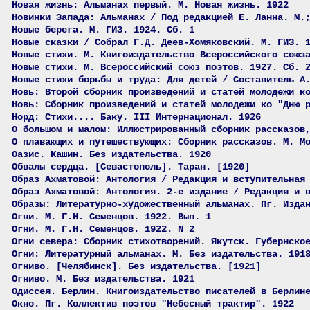
Новая жизнь: Альманах первый. М. Новая жизнь. 1922
Новинки Запада: Альманах / Под редакцией Е. Ланна. М.
Новые берега. М. ГИЗ. 1924. Сб. 1
Новые сказки / Собрал Г.Д. Деев-Хомяковский. М. ГИЗ. 
Новые стихи. М. Книгоиздательство Всероссийского союз
Новые стихи. М. Всероссийский союз поэтов. 1927. Сб. 
Новые стихи борьбы и труда: Для детей / Составитель А
Новь: Второй сборник произведений и статей молодежи к
Новь: Сборник произведений и статей молодежи ко "Дню 
Норд: Стихи.... Баку. III Интернационал. 1926
О большом и малом: Иллюстрированный сборник рассказов
О плавающих и путешествующих: Сборник рассказов. М. М
Оазис. Кашин. Без издательства. 1920
Обвалы сердца. [Севастополь]. Таран. [1920]
Образ Ахматовой: Антология / Редакция и вступительная
Образ Ахматовой: Антология. 2-е издание / Редакция и 
Образы: Литературно-художественный альманах. Пг. Изда
Огни. М. Г.Н. Семенцов. 1922. Вып. 1
Огни. М. Г.Н. Семенцов. 1922. N 2
Огни севера: Сборник стихотворений. Якутск. Губернско
Огни: Литературный альманах. М. Без издательства. 191
Огниво. [Челябинск]. Без издательства. [1921]
Огниво. М. Без издательства. 1921
Одиссея. Берлин. Книгоиздательство писателей в Берлин
Окно. Пг. Коллектив поэтов "Небесный трактир". 1922