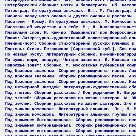
Петербургский сборник: Поэты и беллетристы. Пб. Летоп
Петроград: Литературный альманах. Пг.; М. Петроград. 
Пионеры воздушного океана и другие очерки и рассказы.
Писатели - Крыму: Литературный альманах. М. Комиссия 
Писатели об искусстве и о себе. М.; Л. Книгоиздательс
Плавильня слов. М. Кни-во "Имажинисты" при Всероссийс
Пламя: Литературно-художественный иллюстрированный ал
Пленник-поэт: Сборник стихотворений русских пленных в
Плетень: Стихи. Петровское [Саратовской губ.]. Без из
По новому руслу: Литературный сборник. Нижний-Новгоро
По суше, морю, воздуху: Четыре рассказа. Л. Красная г
Поволжье зовет: Сборник. М. Московская губернская ком
Под Красным знаменем: Сборник революционных песен. Ар
Под Красным знаменем: Сборник революционных песен. Ар
Под Красным знаменем: Сборник революционных песен. Кр
Под Пятикрылой Звездой: Литературно-художественный сб
Под гнетом: Сборник рассказов / Под редакцией Н. Богд
Под землей: Сборник рассказов из жизни шахтеров. М. В
Под землей: Сборник рассказов из жизни шахтеров. 2-е 
Под знаком комсомола: Литературный альманах. Пг.; М. 
Под знаком комсомола: Литературный альманах группы пр
Под знаменем Интернационала: Сборник революционных пе
Под знаменем интернационала: Сборник революционных пе
Под знаменем интернационала: Сборник революционных пе