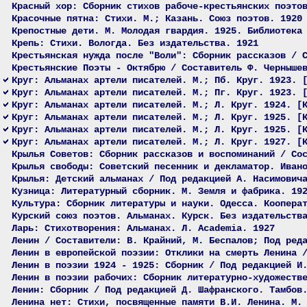
Красный хор: Сборник стихов рабоче-крестьянских поэто
Красочные пятна: Стихи. М.; Казань. Союз поэтов. 1920
Крепостные дети. М. Молодая гвардия. 1925. Библиотека
Крепь: Стихи. Вологда. Без издательства. 1921
Крестьянская нужда после "Воли": Сборник рассказов / 
Крестьянские Поэты - Октябрю / Составитель Ф. Черныше
Круг: Альманах артели писателей. М.; Пб. Круг. 1923. 
Круг: Альманах артели писателей. М.; Пг. Круг. 1923. 
Круг: Альманах артели писателей. М.; Л. Круг. 1924. [
Круг: Альманах артели писателей. М.; Л. Круг. 1925. [
Круг: Альманах артели писателей. М.; Л. Круг. 1925. [
Круг: Альманах артели писателей. М.; Л. Круг. 1927. [
Крылья Советов: Сборник рассказов и воспоминаний / Со
Крылья свободы: Советский песенник и декламатор. Иван
Крылья: Детский альманах / Под редакцией А. Насимович
Кузница: Литературный сборник. М. Земля и фабрика. 19
Культура: Сборник литературы и науки. Одесса. Коопера
Курский союз поэтов. Альманах. Курск. Без издательств
Ларь: Стихотворения: Альманах. Л. Academia. 1927
Ленин / Составители: В. Крайний, М. Беспалов; Под ред
Ленин в европейской поэзии: Отклики на смерть Ленина 
Ленин в поэзии 1924 - 1925: Сборник / Под редакцией И
Ленин в поэзии рабочих: Сборник литературно-художеств
Ленин: Сборник / Под редакцией Д. Шафранского. Тамбов
Ленина нет: Стихи, посвященные памяти В.И. Ленина. М.