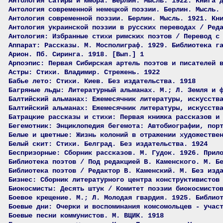
Антология сатиры и юмора. Берлин. Мысль. 1922. Книга 
Антология современной немецкой поэзии. Берлин. Мысль.
Антология современной поэзии. Берлин. Мысль. 1921. Кн
Антология украинской поэзии в русских переводах / Ред
Антология: Избранные стихи римских поэтов / Перевод с
Аппарат: Рассказы. М. Мосполиграф. 1929. Библиотека г
Арион. Пб. Сиринга. 1918. [Вып.] 1
Арпоэпис: Первая Сибирская артель поэтов и писателей 
Астры: Стихи. Владимир. Стрежень. 1922
Бабье лето: Стихи. Киев. Без издательства. 1918
Багряные льды: Литературный альманах. М.; Л. Земля и 
Балтийский альманах: Ежемесячник литературы, искусств
Балтийский альманах: Ежемесячник литературы, искусств
Батрацкие рассказы и стихи: Первая книжка рассказов и
Бегемотник: Энциклопедия бегемота: Автобиографии, пор
Белые и цветные: Жизнь колоний в отражении художестве
Белый скит: Стихи. Белград. Без издательства. 1924
Беспризорные: Сборник рассказов. М. Гудок. 1926. Прил
Библиотека поэтов / Под редакцией В. Каменского. М. Б
Библиотека поэтов / Редактор В. Каменский. М. Без изд
Бизнес: Сборник литературного центра конструктивистов
Биокосмисты: Десять штук / Комитет поэзии биокосмисто
Боевое крещение. М.; Л. Молодая гвардия. 1925. Библио
Боевые дни: Очерки и воспоминания комсомольцев - учас
Боевые песни коммунистов. М. ВЦИК. 1918