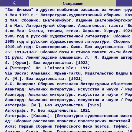
Содержание
"Бог-Динамо" и другие необычные рассказы из жизни тру
1 Мая 1919 г.: Литературно-художественный сборник. Ка
1 Мая: Сборник. Екатеринбург. Издание Екатеринбургско
1-е Мая: Литературный сборник. Архангельск. газета "В
1-ое Мая: Статьи, тезисы, стихи. Харьков. Укрпур. 192
1905 год в русской художественной литературе: Сборник
1905 год в русской художественной литературе: Сборник
1919-ый год: Стихотворения. Омск. Без издательства. 1
26: 1918-1928: Сборник поэм и стихов памяти 26-ти бак
31 рука: Ленинградские альманахи. Л.; М. Издание авто
4. [Курск]. Без издательства. [1922]
4 [Четверо]. Пг. L'oiseau bleu. 1917
Via Sacra: Альманах. Юрьев-Tartu. Издательство Вадим 
А. [М.]. Без издательства. [1921]
А.С. Неверов: Сборник составлен Литературным общество
Авангард: Альманах литературы, искусства и науки / Ре
Авангард: Альманах литературы, искусства и науки / Ре
Авангард: Альманах литературы, искусства и науки / Ре
Автографы. [М.]. Без издательства. [1919]
Автографы. М. Без издательства. 1921
Автографы. [Казань]. [Литературно-художественная маст
Ад: Сборник рассказов японских пролетарских писателей
Акмэ: Первый сборник Тифлисского Цеха поэтов. Тифлис.
Алатырь: Стихи. Орел. Государственное издательство. 1