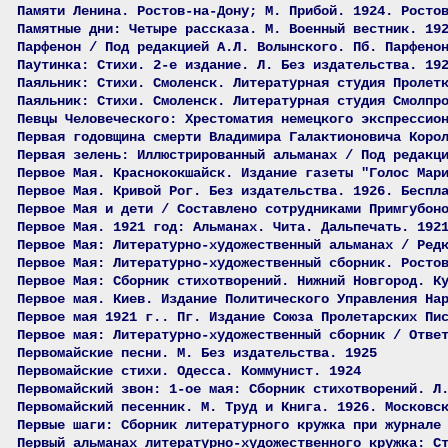
Памяти Ленина. Ростов-на-Дону; М. Прибой. 1924. Росто
Памятные дни: Четыре рассказа. М. Военный вестник. 19
Парфенон / Под редакцией А.Л. Волынского. Пб. Парфено
Паутинка: Стихи. 2-е издание. Л. Без издательства. 19
Паяльник: Стихи. Смоленск. Литературная студия Пролет
Паяльник: Стихи. Смоленск. Литературная студия Смолпр
Певцы Человеческого: Хрестоматия немецкого экспрессио
Первая годовщина смерти Владимира Галактионовича Коро
Первая зелень: Иллюстрированный альманах / Под редакц
Первое Мая. Краснококшайск. Издание газеты "Голос Мар
Первое Мая. Кривой Рог. Без издательства. 1926. Беспл
Первое Мая и дети / Составлено сотрудниками Примгубон
Первое Мая. 1921 год: Альманах. Чита. Дальпечать. 192
Первое Мая: Литературно-художественный альманах / Ред
Первое Мая: Литературно-художественный сборник. Росто
Первое Мая: Сборник стихотворений. Нижний Новгород. К
Первое мая. Киев. Издание Политического Управления На
Первое мая 1921 г.. Пг. Издание Союза Пролетарских Пи
Первое мая: Литературно-художественный сборник / Отве
Первомайские песни. М. Без издательства. 1925
Первомайские стихи. Одесса. Коммунист. 1924
Первомайский звон: 1-ое мая: Сборник стихотворений. Л
Первомайский песенник. М. Труд и Книга. 1926. Московс
Первые шаги: Сборник литературного кружка при журнале
Первый альманах литературно-художественного кружка: С