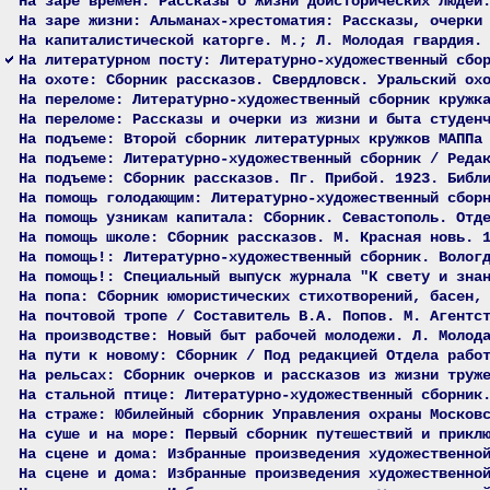
На заре времен: Рассказы о жизни доисторических людей
На заре жизни: Альманах-хрестоматия: Рассказы, очерки
На капиталистической каторге. М.; Л. Молодая гвардия.
На литературном посту: Литературно-художественный сбо
На охоте: Сборник рассказов. Свердловск. Уральский ох
На переломе: Литературно-художественный сборник кружк
На переломе: Рассказы и очерки из жизни и быта студен
На подъеме: Второй сборник литературных кружков МАППа
На подъеме: Литературно-художественный сборник / Реда
На подъеме: Сборник рассказов. Пг. Прибой. 1923. Библ
На помощь голодающим: Литературно-художественный сбор
На помощь узникам капитала: Сборник. Севастополь. Отд
На помощь школе: Сборник рассказов. М. Красная новь. 
На помощь!: Литературно-художественный сборник. Волог
На помощь!: Специальный выпуск журнала "К свету и зна
На попа: Сборник юмористических стихотворений, басен,
На почтовой тропе / Составитель В.А. Попов. М. Агентс
На производстве: Новый быт рабочей молодежи. Л. Молод
На пути к новому: Сборник / Под редакцией Отдела рабо
На рельсах: Сборник очерков и рассказов из жизни труж
На стальной птице: Литературно-художественный сборник
На страже: Юбилейный сборник Управления охраны Москов
На суше и на море: Первый сборник путешествий и прикл
На сцене и дома: Избранные произведения художественно
На сцене и дома: Избранные произведения художественно