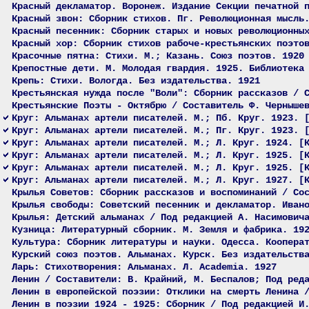
Красный декламатор. Воронеж. Издание Секции печатной 
Красный звон: Сборник стихов. Пг. Революционная мысль
Красный песенник: Сборник старых и новых революционны
Красный хор: Сборник стихов рабоче-крестьянских поэто
Красочные пятна: Стихи. М.; Казань. Союз поэтов. 1920
Крепостные дети. М. Молодая гвардия. 1925. Библиотека
Крепь: Стихи. Вологда. Без издательства. 1921
Крестьянская нужда после "Воли": Сборник рассказов / 
Крестьянские Поэты - Октябрю / Составитель Ф. Черныше
Круг: Альманах артели писателей. М.; Пб. Круг. 1923. 
Круг: Альманах артели писателей. М.; Пг. Круг. 1923. 
Круг: Альманах артели писателей. М.; Л. Круг. 1924. [
Круг: Альманах артели писателей. М.; Л. Круг. 1925. [
Круг: Альманах артели писателей. М.; Л. Круг. 1925. [
Круг: Альманах артели писателей. М.; Л. Круг. 1927. [
Крылья Советов: Сборник рассказов и воспоминаний / Со
Крылья свободы: Советский песенник и декламатор. Иван
Крылья: Детский альманах / Под редакцией А. Насимович
Кузница: Литературный сборник. М. Земля и фабрика. 19
Культура: Сборник литературы и науки. Одесса. Коопера
Курский союз поэтов. Альманах. Курск. Без издательств
Ларь: Стихотворения: Альманах. Л. Academia. 1927
Ленин / Составители: В. Крайний, М. Беспалов; Под ред
Ленин в европейской поэзии: Отклики на смерть Ленина 
Ленин в поэзии 1924 - 1925: Сборник / Под редакцией И