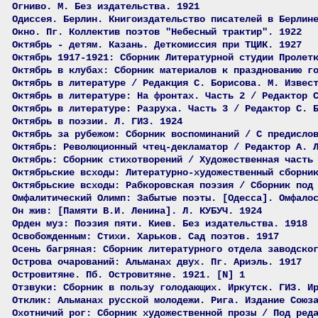
Огниво. М. Без издательства. 1921
Одиссея. Берлин. Книгоиздательство писателей в Берлин
Окно. Пг. Коллектив поэтов "Небесный трактир". 1922
Октябрь - детям. Казань. Деткомиссия при ТЦИК. 1927
Октябрь 1917-1921: Сборник Литературной студии Пролет
Октябрь в клубах: Сборник материалов к празднованию г
Октябрь в литературе / Редакция С. Борисова. М. Извес
Октябрь в литературе: На фронтах. Часть 2 / Редактор 
Октябрь в литературе: Разруха. Часть 3 / Редактор С. 
Октябрь в поэзии. Л. ГИЗ. 1924
Октябрь за рубежом: Сборник воспоминаний / С предисло
Октябрь: Революционный чтец-декламатор / Редактор А. 
Октябрь: Сборник стихотворений / Художественная часть
Октябрьские всходы: Литературно-художественный сборни
Октябрьские всходы: Рабкоровская поэзия / Сборник под
Омфалитический Олимп: Забытые поэты. [Одесса]. Омфало
Он жив: [Памяти В.И. Ленина]. Л. КУБУЧ. 1924
Орден муз: Поэзия пяти. Киев. Без издательства. 1918
Освобожденным: Стихи. Харьков. Сад поэтов. 1917
Осень багряная: Сборник литературного отдела заводско
Острова очарований: Альманах двух. Пг. Ариэль. 1917
Островитяне. Пб. Островитяне. 1921. [N] 1
Отзвуки: Сборник в пользу голодающих. Иркутск. ГИЗ. И
Отклик: Альманах русской молодежи. Рига. Издание Союз
Охотничий рог: Сборник художественной прозы / Под ред