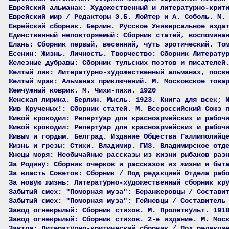
Еврейский альманах: Художественный и литературно-крит
Еврейский мир / Редакторы Э.Б. Лойтер и А. Соболь. М.
Еврейский сборник. Берлин. Русское Универсальное изда
Единственный неповторяемый: Сборник статей, воспомина
Елань: Сборник первый, весенний, чуть эротический. То
Есенин: Жизнь. Личность. Творчество: Сборник Литерату
Железные дубравы: Сборник тульских поэтов и писателей
Желтый лик: Литературно-художественный альманах, посв
Желтый мрак: Альманах приключений. М. Московское това
Жемчужный коврик. М. Чихи-пихи. 1920
Женская лирика. Берлин. Мысль. 1923. Книга для всех; 
Жив Крученых!: Сборник статей. М. Всероссийский Союз 
Живой крокодил: Репертуар для красноармейских и рабоч
Живой крокодил: Репертуар для красноармейских и рабоч
Живым и гордым. Белград. Издание Общества Галлиполийц
Жизнь и грезы: Стихи. Владимир. ГИЗ. Владимирское отд
Жнецы моря: Необычайные рассказы из жизни рыбаков раз
За Родину: Сборник очерков и рассказов из жизни и быт
За власть Советов: Сборник / Под редакцией Отдела раб
За новую жизнь: Литературно-художественный сборник кр
Забытый смех: "Поморная муза": Беранжеровцы / Состави
Забытый смех: "Поморная муза": Гейневцы / Составитель
Завод огнекрылый: Сборник стихов. М. Пролеткульт. 191
Завод огнекрылый: Сборник стихов. 2-е издание. М. Мос
Завтра: Литературно-критический сборник / Под редакци