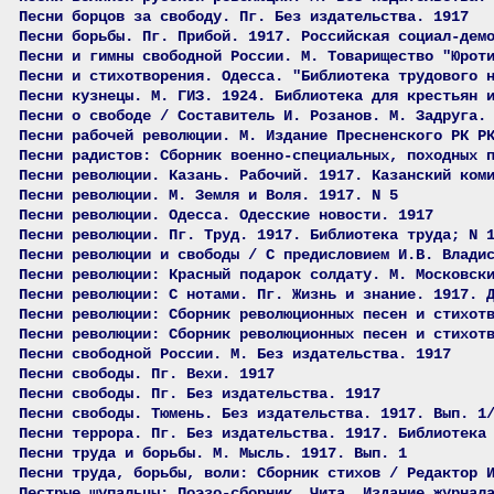
Песни борцов за свободу. Пг. Без издательства. 1917
Песни борьбы. Пг. Прибой. 1917. Российская социал-дем
Песни и гимны свободной России. М. Товарищество "Юрот
Песни и стихотворения. Одесса. "Библиотека трудового 
Песни кузнецы. М. ГИЗ. 1924. Библиотека для крестьян 
Песни о свободе / Составитель И. Розанов. М. Задруга.
Песни рабочей революции. М. Издание Пресненского РК Р
Песни радистов: Сборник военно-специальных, походных 
Песни революции. Казань. Рабочий. 1917. Казанский ком
Песни революции. М. Земля и Воля. 1917. N 5
Песни революции. Одесса. Одесские новости. 1917
Песни революции. Пг. Труд. 1917. Библиотека труда; N 
Песни революции и свободы / С предисловием И.В. Влади
Песни революции: Красный подарок солдату. М. Московск
Песни революции: С нотами. Пг. Жизнь и знание. 1917. 
Песни революции: Сборник революционных песен и стихот
Песни революции: Сборник революционных песен и стихот
Песни свободной России. М. Без издательства. 1917
Песни свободы. Пг. Вехи. 1917
Песни свободы. Пг. Без издательства. 1917
Песни свободы. Тюмень. Без издательства. 1917. Вып. 1
Песни террора. Пг. Без издательства. 1917. Библиотека
Песни труда и борьбы. М. Мысль. 1917. Вып. 1
Песни труда, борьбы, воли: Сборник стихов / Редактор 
Пестрые щупальцы: Поэзо-сборник. Чита. Издание журнал