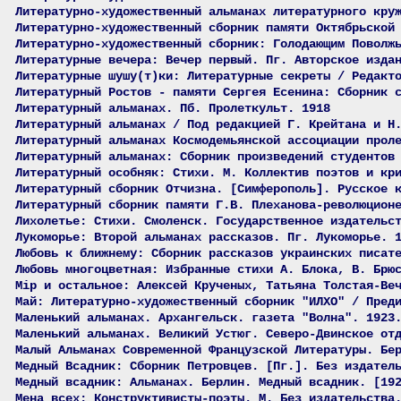
Литературно-художественный альманах литературного кру
Литературно-художественный сборник памяти Октябрьской
Литературно-художественный сборник: Голодающим Поволж
Литературные вечера: Вечер первый. Пг. Авторское изда
Литературные шушу(т)ки: Литературные секреты / Редакт
Литературный Ростов - памяти Сергея Есенина: Сборник 
Литературный альманах. Пб. Пролеткульт. 1918
Литературный альманах / Под редакцией Г. Крейтана и Н
Литературный альманах Космодемьянской ассоциации прол
Литературный альманах: Сборник произведений студентов
Литературный особняк: Стихи. М. Коллектив поэтов и кр
Литературный сборник Отчизна. [Симферополь]. Русское 
Литературный сборник памяти Г.В. Плеханова-революцион
Лихолетье: Стихи. Смоленск. Государственное издательс
Лукоморье: Второй альманах рассказов. Пг. Лукоморье. 
Любовь к ближнему: Сборник рассказов украинских писат
Любовь многоцветная: Избранные стихи А. Блока, В. Брю
Мiр и остальное: Алексей Крученых, Татьяна Толстая-Ве
Май: Литературно-художественный сборник "ИЛХО" / Пред
Маленький альманах. Архангельск. газета "Волна". 1923
Маленький альманах. Великий Устюг. Северо-Двинское от
Малый Альманах Современной Французской Литературы. Бе
Медный Всадник: Сборник Петровцев. [Пг.]. Без издател
Медный всадник: Альманах. Берлин. Медный всадник. [19
Мена всех: Конструктивисты-поэты. М. Без издательства