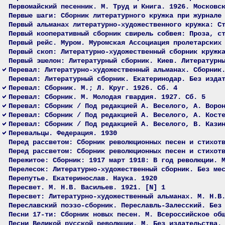
Первомайский песенник. М. Труд и Книга. 1926. Московс
Первые шаги: Сборник литературного кружка при журнале
Первый альманах литературно-художественного кружка: С
Первый кооперативный сборник свирель собвея: Проза, с
Первый рейс. Муром. Муромская Ассоциация пролетарских
Первый скоп: Литературно-художественный сборник кружк
Первый эшелон: Литературный сборник. Киев. Литературн
Перевал: Литературно-художественный альманах. Сборник
Перевал: Литературный сборник. Екатеринодар. Без изда
Перевал: Сборник. М.; Л. Круг. 1926. Сб. 4
Перевал: Сборник. М. Молодая гвардия. 1927. Сб. 5
Перевал: Сборник / Под редакцией А. Веселого, А. Воро
Перевал: Сборник / Под редакцией А. Веселого, А. Кост
Перевал: Сборник / Под редакцией А. Веселого, В. Кази
Перевальцы. Федерация. 1930
Перед рассветом: Сборник революционных песен и стихот
Перед рассветом: Сборник революционных песен и стихот
Пережитое: Сборник: 1917 март 1918: В год революции. 
Перелесок: Литературно-художественный сборник. Без ме
Перепутье. Екатеринослав. Наука. 1920
Пересвет. М. Н.В. Васильев. 1921. [N] 1
Пересвет: Литературно-художественный альманах. М. Н.В
Переславский поэзо-сборник. Переславль-Залесский. Без
Песни 17-ти: Сборник новых песен. М. Всероссийское об
Песни Великой русской революции. М. Без издательства.