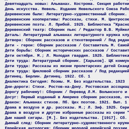
Девятнадцать новых: Альманах. Кострома. Секция работн
День искусства. Невель. Издание Невельского Союза Раб
Деревенские были: Литературно-художественный сборник.
Деревенские кооперативы: Рассказы, стихи. М. Центросо
Деревенские поэты. Л. Прибой. 1925. Библиотека "Красн
Деревенский театр: Сборник пьес / Редактор В.В. Муйже
Деталь: Литературный альманах литературного кружка кл
Детвора: Сборник рассказов и стихотворений / Под реда
Дети - герои: Сборник рассказов / Составитель М. Само
Дети борьбы: Сборник исторических рассказов / Состави
Дети октября. М.; Л. Молодая гвардия. 1925. Библиотек
Дети труда: Литературный сборник. [Харьков]. ЦК комму
Дети труда: Рассказы из жизни пролетарских детей Скан
Дети труда: Цикловой сборник рассказов / Под редакцие
Детинец. Берлин. Детинец. 1922. Сб. 1
Диалектика Сегодня: Поэмы. М. Без издательства. 1923
Дни-дороги: Стихи. Ростов-на-Дону. Ростовская ассоциа
Дорогу рабочему!: Сборник / Перевод Л.М. Волынского и
Досуг: Первый изданный в Америке сборник рассказов, о
Дракон: Альманах стихов. Пб. Цех поэтов. 1921. Вып. 1
Драма в воздухе и др. рассказы. М.; Л. Зиф. 1925. Сер
Драма в воздухе и другие избранные рассказы из серии 
Дым нашей сигары. [М.]. Без издательства. [1917]. Сб.
Дымный след: Сборник литературно-художественного круж
Еврейская антология: Сборник молодой еврейской поэзии