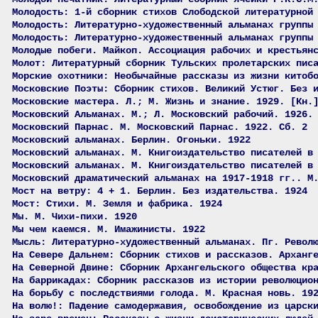
Молодость: 1-й сборник стихов Слободской литературной
Молодость: Литературно-художественный альманах группы
Молодость: Литературно-художественный альманах группы
Молодые побеги. Майкоп. Ассоциация рабочих и крестьян
Молот: Литературный сборник Тульских пролетарских пис
Морские охотники: Необычайные рассказы из жизни китоб
Московские Поэты: Сборник стихов. Великий Устюг. Без 
Московские мастера. Л.; М. Жизнь и знание. 1929. [Кн.
Московский Альманах. М.; Л. Московский рабочий. 1926.
Московский Парнас. М. Московский Парнас. 1922. Сб. 2
Московский альманах. Берлин. Огоньки. 1922
Московский альманах. М. Книгоиздательство писателей в
Московский альманах. М. Книгоиздательство писателей в
Московский драматический альманах на 1917-1918 гг.. М
Мост на ветру: 4 + 1. Берлин. Без издательства. 1924
Мост: Стихи. М. Земля и фабрика. 1924
Мы. М. Чихи-пихи. 1920
Мы чем каемся. М. Имажинисты. 1922
Мысль: Литературно-художественный альманах. Пг. Револ
На Севере Дальнем: Сборник стихов и рассказов. Арханг
На Северной Двине: Сборник Архангельского общества кр
На баррикадах: Сборник рассказов из истории революцио
На борьбу с последствиями голода. М. Красная новь. 19
На волю!: Падение самодержавия, освобождение из царск