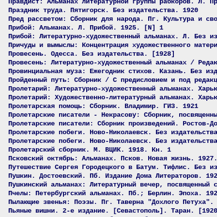
Правдист: Альманах литературной группы рабкоров. Л. П
Праздник труда. Пятигорск. Без издательства. 1920
Пред рассветом: Сборник для народа. Пг. Культура и св
Прибой: Альманах. Л. Прибой. 1925. [N] 1
Прибой: Литературно-художественный альманах. Л. Без и
Причуды и вымыслы: Концентрация художественного матер
Провесень. Одесса. Без издательства. [1928]
Провесень: Литературно-художественный альманах / Реда
Провинциальная муза: Ежегодник стихов. Казань. Без из
Пройденный путь: Сборник / С предисловием и под редак
Пролетарий: Литературно-художественный альманах. Харь
Пролетарий: Художественно-литературный альманах. Харь
Пролетарская помощь: Сборник. Владимир. ГИЗ. 1921
Пролетарские писатели - Некрасову: Сборник, посвященн
Пролетарские писатели: Сборник произведений. Ростов-Д
Пролетарские побеги. Ново-Николаевск. Без издательств
Пролетарские побеги. Ново-Николаевск. Без издательств
Пролетарский сборник. М. ВЦИК. 1918. Кн. 1
Псковский октябрь: Альманах. Псков. Новая жизнь. 1927
Путешествие Сергея Городецкого в Батум. Тифлис. Без и
Пушкин. Достоевский. Пб. Издание Дома Литераторов. 19
Пушкинский альманах: Литературный вечер, посвященный 
Пчелы: Петербургский альманах. Пб.; Берлин. Эпоха. 19
Пылающие звенья: Поэзы. Пг. Таверна "Дохлого Петуха".
Пьяные вишни. 2-е издание. [Севастополь]. Таран. [192