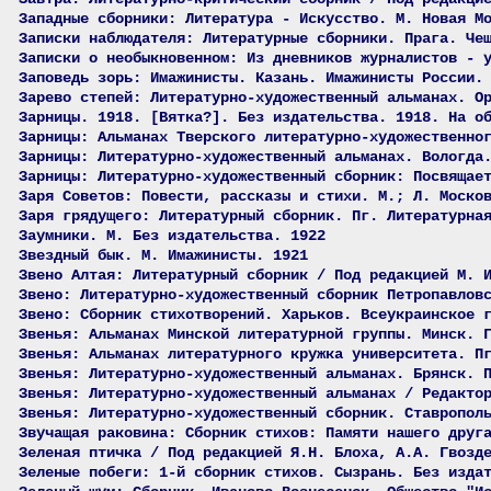
Западные сборники: Литература - Искусство. М. Новая М
Записки наблюдателя: Литературные сборники. Прага. Че
Записки о необыкновенном: Из дневников журналистов - 
Заповедь зорь: Имажинисты. Казань. Имажинисты России.
Зарево степей: Литературно-художественный альманах. О
Зарницы. 1918. [Вятка?]. Без издательства. 1918. На о
Зарницы: Альманах Тверского литературно-художественно
Зарницы: Литературно-художественный альманах. Вологда
Зарницы: Литературно-художественный сборник: Посвящае
Заря Советов: Повести, рассказы и стихи. М.; Л. Моско
Заря грядущего: Литературный сборник. Пг. Литературна
Заумники. М. Без издательства. 1922
Звездный бык. М. Имажинисты. 1921
Звено Алтая: Литературный сборник / Под редакцией М. 
Звено: Литературно-художественный сборник Петропавлов
Звено: Сборник стихотворений. Харьков. Всеукраинское 
Звенья: Альманах Минской литературной группы. Минск. 
Звенья: Альманах литературного кружка университета. П
Звенья: Литературно-художественный альманах. Брянск. 
Звенья: Литературно-художественный альманах / Редакто
Звенья: Литературно-художественный сборник. Ставропол
Звучащая раковина: Сборник стихов: Памяти нашего друг
Зеленая птичка / Под редакцией Я.Н. Блоха, А.А. Гвозд
Зеленые побеги: 1-й сборник стихов. Сызрань. Без изда