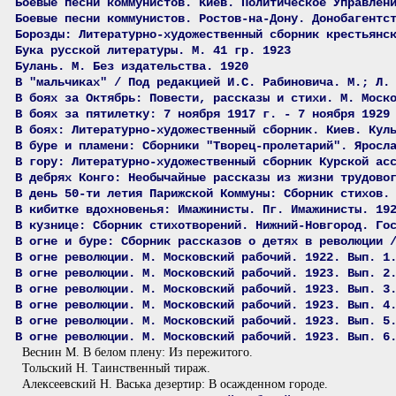
Боевые песни коммунистов. Киев. Политическое Управлен
Боевые песни коммунистов. Ростов-на-Дону. Донобагентс
Борозды: Литературно-художественный сборник крестьянс
Бука русской литературы. М. 41 гр. 1923
Булань. М. Без издательства. 1920
В "мальчиках" / Под редакцией И.С. Рабиновича. М.; Л.
В боях за Октябрь: Повести, рассказы и стихи. М. Моск
В боях за пятилетку: 7 ноября 1917 г. - 7 ноября 1929
В боях: Литературно-художественный сборник. Киев. Кул
В буре и пламени: Сборники "Творец-пролетарий". Яросл
В гору: Литературно-художественный сборник Курской ас
В дебрях Конго: Необычайные рассказы из жизни трудово
В день 50-ти летия Парижской Коммуны: Сборник стихов.
В кибитке вдохновенья: Имажинисты. Пг. Имажинисты. 19
В кузнице: Сборник стихотворений. Нижний-Новгород. Го
В огне и буре: Сборник рассказов о детях в революции 
В огне революции. М. Московский рабочий. 1922. Вып. 1
В огне революции. М. Московский рабочий. 1923. Вып. 2
В огне революции. М. Московский рабочий. 1923. Вып. 3
В огне революции. М. Московский рабочий. 1923. Вып. 4
В огне революции. М. Московский рабочий. 1923. Вып. 5
В огне революции. М. Московский рабочий. 1923. Вып. 6
Веснин М. В белом плену: Из пережитого.
Тольский Н. Таинственный тираж.
Алексеевский Н. Васька дезертир: В осажденном городе.