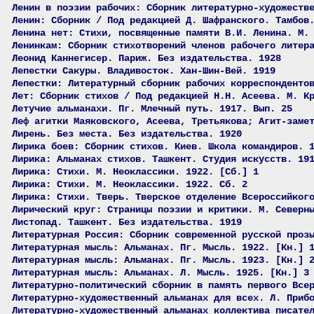
Ленин в поэзии рабочих: Сборник литературно-художеств
Ленин: Сборник / Под редакцией Д. Шафранского. Тамбов
Ленина нет: Стихи, посвященные памяти В.И. Ленина. М.
Ленинкам: Сборник стихотворений членов рабочего литер
Леонид Каннегисер. Париж. Без издательства. 1928
Лепестки Сакуры. Владивосток. Хан-Шин-Вей. 1919
Лепестки: Литературный сборник рабочих корреспонденто
Лет: Сборник стихов / Под редакцией Н.Н. Асеева. М. К
Летучие альманахи. Пг. Млечный путь. 1917. Вып. 25
Леф агитки Маяковского, Асеева, Третьякова; Агит-заме
Лирень. Без места. Без издательства. 1920
Лирика боев: Сборник стихов. Киев. Школа командиров. 
Лирика: Альманах стихов. Ташкент. Студия искусств. 19
Лирика: Стихи. М. Неоклассики. 1922. [Сб.] 1
Лирика: Стихи. М. Неоклассики. 1922. Сб. 2
Лирика: Стихи. Тверь. Тверское отделение Всероссийког
Лирический круг: Страницы поэзии и критики. М. Северн
Листопад. Ташкент. Без издательства. 1919
Литературная Россия: Сборник современной русской проз
Литературная мысль: Альманах. Пг. Мысль. 1922. [Кн.] 
Литературная мысль: Альманах. Пг. Мысль. 1923. [Кн.] 
Литературная мысль: Альманах. Л. Мысль. 1925. [Кн.] 3
Литературно-политический сборник в память первого Все
Литературно-художественный альманах для всех. Л. Приб
Литературно-художественный альманах коллектива писате