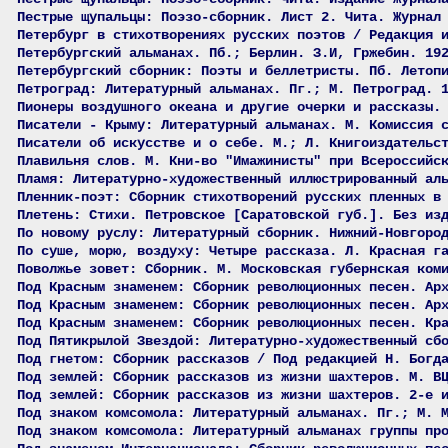
Пестрые щупальцы: Поэзо-сборник. Лист 2. Чита. Журнал
Петербург в стихотворениях русских поэтов / Редакция 
Петербургский альманах. Пб.; Берлин. З.И, Гржебин. 19
Петербургский сборник: Поэты и беллетристы. Пб. Летоп
Петроград: Литературный альманах. Пг.; М. Петроград. 
Пионеры воздушного океана и другие очерки и рассказы.
Писатели - Крыму: Литературный альманах. М. Комиссия 
Писатели об искусстве и о себе. М.; Л. Книгоиздательс
Плавильня слов. М. Кни-во "Имажинисты" при Всероссийс
Пламя: Литературно-художественный иллюстрированный ал
Пленник-поэт: Сборник стихотворений русских пленных в
Плетень: Стихи. Петровское [Саратовской губ.]. Без из
По новому руслу: Литературный сборник. Нижний-Новгоро
По суше, морю, воздуху: Четыре рассказа. Л. Красная г
Поволжье зовет: Сборник. М. Московская губернская ком
Под Красным знаменем: Сборник революционных песен. Ар
Под Красным знаменем: Сборник революционных песен. Ар
Под Красным знаменем: Сборник революционных песен. Кр
Под Пятикрылой Звездой: Литературно-художественный сб
Под гнетом: Сборник рассказов / Под редакцией Н. Богд
Под землей: Сборник рассказов из жизни шахтеров. М. В
Под землей: Сборник рассказов из жизни шахтеров. 2-е 
Под знаком комсомола: Литературный альманах. Пг.; М. 
Под знаком комсомола: Литературный альманах группы пр