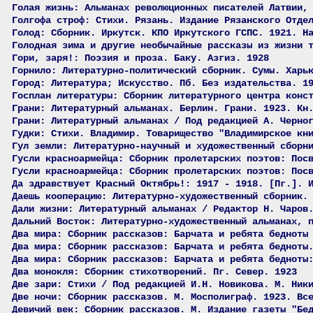
Голая жизнь: Альманах революционных писателей Латвии,
Голгофа строф: Стихи. Рязань. Издание Рязанского Отде
Голод: Сборник. Иркутск. КПО Иркутского ГСПС. 1921. Н
Голодная зима и другие необычайные рассказы из жизни 
Гори, заря!: Поэзия и проза. Баку. Азгиз. 1928
Горнило: Литературно-политический сборник. Сумы. Харь
Город: Литература; Искусство. Пб. Без издательства. 1
Госплан литературы: Сборник литературного центра конс
Грани: Литературный альманах. Берлин. Грани. 1923. Кн
Грани: Литературный альманах / Под редакцией А. Черно
Гудки: Стихи. Владимир. Товарищество "Владимирское кн
Гул земли: Литературно-научный и художественный сборн
Гусли красноармейца: Сборник пролетарских поэтов: Пос
Гусли красноармейца: Сборник пролетарских поэтов: Пос
Да здравствует Красный Октябрь!: 1917 - 1918. [Пг.]. 
Даешь кооперацию: Литературно-художественный сборник.
Дали жизни: Литературный альманах / Редактор Н. Чаров
Дальний Восток: Литературно-художественный альманах, 
Два мира: Сборник рассказов: Барчата и ребята бедноты
Два мира: Сборник рассказов: Барчата и ребята бедноты
Два мира: Сборник рассказов: Барчата и ребята бедноты
Два монокля: Сборник стихотворений. Пг. Север. 1923
Две зари: Стихи / Под редакцией И.Н. Новикова. М. Ник
Две ночи: Сборник рассказов. М. Мосполиграф. 1923. Вс
Девичий век: Сборник рассказов. М. Издание газеты "Бе