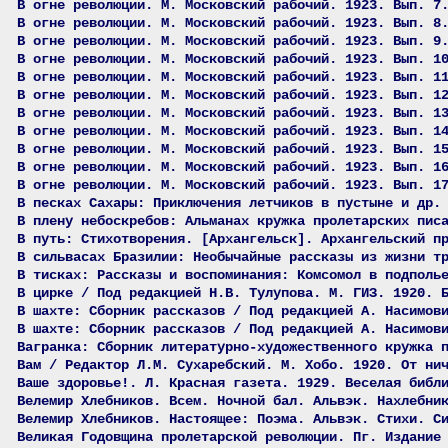
В огне революции. М. Московский рабочий. 1923. Вып. 7
В огне революции. М. Московский рабочий. 1923. Вып. 8
В огне революции. М. Московский рабочий. 1923. Вып. 9
В огне революции. М. Московский рабочий. 1923. Вып. 1
В огне революции. М. Московский рабочий. 1923. Вып. 1
В огне революции. М. Московский рабочий. 1923. Вып. 1
В огне революции. М. Московский рабочий. 1923. Вып. 1
В огне революции. М. Московский рабочий. 1923. Вып. 1
В огне революции. М. Московский рабочий. 1923. Вып. 1
В огне революции. М. Московский рабочий. 1923. Вып. 1
В огне революции. М. Московский рабочий. 1923. Вып. 1
В песках Сахары: Приключения летчиков в пустыне и др.
В плену небоскребов: Альманах кружка пролетарских пис
В путь: Стихотворения. [Архангельск]. Архангельский п
В сильвасах Бразилии: Необычайные рассказы из жизни т
В тисках: Рассказы и воспоминания: Комсомол в подполь
В цирке / Под редакцией Н.В. Тулупова. М. ГИЗ. 1920. 
В шахте: Сборник рассказов / Под редакцией А. Насимов
В шахте: Сборник рассказов / Под редакцией А. Насимов
Вагранка: Сборник литературно-художественного кружка 
Вам / Редактор Л.М. Сухаребский. М. Хобо. 1920. От ни
Ваше здоровье!. Л. Красная газета. 1929. Веселая библ
Велемир Хлебников. Всем. Ночной бал. Альвэк. Нахлебни
Велемир Хлебников. Настоящее: Поэма. Альвэк. Стихи. С
Великая Годовщина пролетарской революции. Пг. Издание