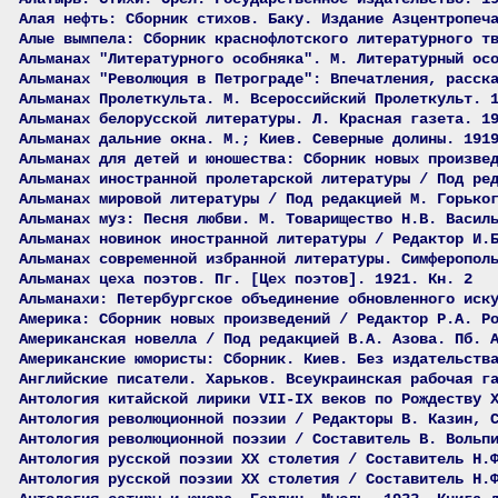
Алая нефть: Сборник стихов. Баку. Издание Азцентропеч
Алые вымпела: Сборник краснофлотского литературного т
Альманах "Литературного особняка". М. Литературный ос
Альманах "Революция в Петрограде": Впечатления, расск
Альманах Пролеткульта. М. Всероссийский Пролеткульт. 
Альманах белорусской литературы. Л. Красная газета. 1
Альманах дальние окна. М.; Киев. Северные долины. 191
Альманах для детей и юношества: Сборник новых произве
Альманах иностранной пролетарской литературы / Под ре
Альманах мировой литературы / Под редакцией М. Горько
Альманах муз: Песня любви. М. Товарищество Н.В. Васил
Альманах новинок иностранной литературы / Редактор И.
Альманах современной избранной литературы. Симферопол
Альманах цеха поэтов. Пг. [Цех поэтов]. 1921. Кн. 2
Альманахи: Петербургское объединение обновленного иск
Америка: Сборник новых произведений / Редактор Р.А. Р
Американская новелла / Под редакцией В.А. Азова. Пб. 
Американские юмористы: Сборник. Киев. Без издательств
Английские писатели. Харьков. Всеукраинская рабочая г
Антология китайской лирики VII-IX веков по Рождеству 
Антология революционной поэзии / Редакторы В. Казин, 
Антология революционной поэзии / Составитель В. Вольп
Антология русской поэзии ХХ столетия / Составитель Н.
Антология русской поэзии ХХ столетия / Составитель Н.