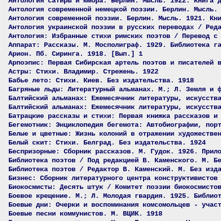
Антология сатиры и юмора. Берлин. Мысль. 1922. Книга 
Антология современной немецкой поэзии. Берлин. Мысль.
Антология современной поэзии. Берлин. Мысль. 1921. Кн
Антология украинской поэзии в русских переводах / Ред
Антология: Избранные стихи римских поэтов / Перевод с
Аппарат: Рассказы. М. Мосполиграф. 1929. Библиотека г
Арион. Пб. Сиринга. 1918. [Вып.] 1
Арпоэпис: Первая Сибирская артель поэтов и писателей 
Астры: Стихи. Владимир. Стрежень. 1922
Бабье лето: Стихи. Киев. Без издательства. 1918
Багряные льды: Литературный альманах. М.; Л. Земля и 
Балтийский альманах: Ежемесячник литературы, искусств
Балтийский альманах: Ежемесячник литературы, искусств
Батрацкие рассказы и стихи: Первая книжка рассказов и
Бегемотник: Энциклопедия бегемота: Автобиографии, пор
Белые и цветные: Жизнь колоний в отражении художестве
Белый скит: Стихи. Белград. Без издательства. 1924
Беспризорные: Сборник рассказов. М. Гудок. 1926. Прил
Библиотека поэтов / Под редакцией В. Каменского. М. Б
Библиотека поэтов / Редактор В. Каменский. М. Без изд
Бизнес: Сборник литературного центра конструктивистов
Биокосмисты: Десять штук / Комитет поэзии биокосмисто
Боевое крещение. М.; Л. Молодая гвардия. 1925. Библио
Боевые дни: Очерки и воспоминания комсомольцев - учас
Боевые песни коммунистов. М. ВЦИК. 1918