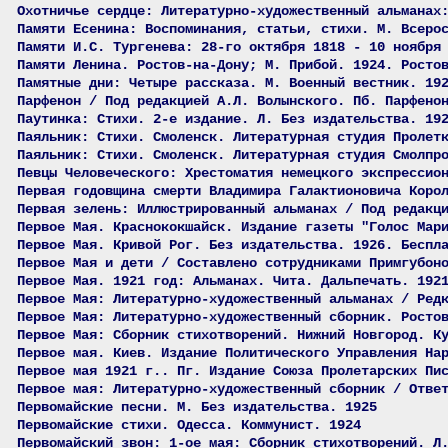
Охотничье сердце: Литературно-художественный альманах
Памяти Есенина: Воспоминания, статьи, стихи. М. Всеро
Памяти И.С. Тургенева: 28-го октября 1818 - 10 ноября
Памяти Ленина. Ростов-на-Дону; М. Прибой. 1924. Росто
Памятные дни: Четыре рассказа. М. Военный вестник. 19
Парфенон / Под редакцией А.Л. Волынского. Пб. Парфено
Паутинка: Стихи. 2-е издание. Л. Без издательства. 19
Паяльник: Стихи. Смоленск. Литературная студия Пролет
Паяльник: Стихи. Смоленск. Литературная студия Смолпр
Певцы Человеческого: Хрестоматия немецкого экспрессио
Первая годовщина смерти Владимира Галактионовича Коро
Первая зелень: Иллюстрированный альманах / Под редакц
Первое Мая. Краснококшайск. Издание газеты "Голос Мар
Первое Мая. Кривой Рог. Без издательства. 1926. Беспл
Первое Мая и дети / Составлено сотрудниками Примгубон
Первое Мая. 1921 год: Альманах. Чита. Дальпечать. 192
Первое Мая: Литературно-художественный альманах / Ред
Первое Мая: Литературно-художественный сборник. Росто
Первое Мая: Сборник стихотворений. Нижний Новгород. К
Первое мая. Киев. Издание Политического Управления На
Первое мая 1921 г.. Пг. Издание Союза Пролетарских Пи
Первое мая: Литературно-художественный сборник / Отве
Первомайские песни. М. Без издательства. 1925
Первомайские стихи. Одесса. Коммунист. 1924
Первомайский звон: 1-ое мая: Сборник стихотворений. Л