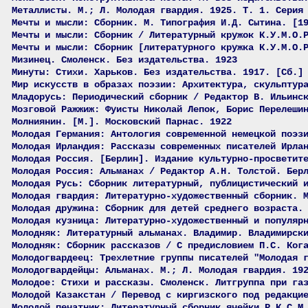
Металлисты. М.; Л. Молодая гвардия. 1925. Т. 1. Серия
Мечты и мысли: Сборник. М. Типография И.Д. Сытина. [1
Мечты и мысли: Сборник / Литературный кружок К.У.М.О.
Мечты и мысли: Сборник [литературного кружка К.У.М.О.
Мизинец. Смоленск. Без издательства. 1923
Минуты: Стихи. Харьков. Без издательства. 1917. [Сб.]
Мир искусств в образах поэзии: Архитектура, скульптур
Младорусь: Периодический сборник / Редактор В. Ильинс
Мозговой Ражжиж: Фуисты Николай Лепок, Борис Перелеши
Молниянин. [М.]. Московский Парнас. 1922
Молодая Германия: Антология современной немецкой поэз
Молодая Ирландия: Рассказы современных писателей Ирла
Молодая Россия. [Берлин]. Издание культурно-просветит
Молодая Россия: Альманах / Редактор А.Н. Толстой. Бер
Молодая Русь: Сборник литературный, публицистический 
Молодая гвардия: Литературно-художественный сборник. 
Молодая дружина: Сборник для детей среднего возраста.
Молодая кузница: Литературно-художественный и популяр
Молодняк: Литературный альманах. Владимир. Владимирск
Молодняк: Сборник рассказов / С предисловием П.С. Ког
Молодогвардеец: Трехлетние группы писателей "Молодая 
Молодогвардейцы: Альманах. М.; Л. Молодая гвардия. 19
Молодое: Стихи и рассказы. Смоленск. Литгруппа при га
Молодой Казакстан / Перевод с киргизского под редакци
Молодой печатник: Литературный сборник ячейки Р.К.С.М