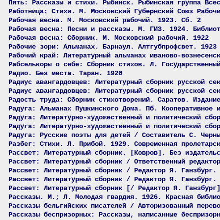
Пять: Рассказы и стихи. Рыбинск. Рыбинская группа Все
Работница: Стихи. М. Московский Губернский Союз Рабоч
Рабочая весна. М. Московский рабочий. 1923. Сб. 2
Рабочая весна: Песни и рассказы. М. ГИЗ. 1924. Библио
Рабочая весна: Сборник. М. Московский рабочий. 1922
Рабочие зори: Альманах. Барнаул. Алтгубпрофсвет. 1923
Рабочий край: Литературный альманах иваново-вознесенс
Рабселькоры о себе: Сборник стихов. Л. Государственны
Радио. Без места. Таран. 1920
Радиус авангардовцев: Литературный сборник русской се
Радиус авангардовцев: Литературный сборник русской се
Радость труда: Сборник стихотворений. Саратов. Издани
Радуга: Альманах Пушкинского Дома. Пб. Кооперативное 
Радуга: Литературно-художественный и политический сбо
Радуга: Литературно-художественный и политический сбо
Радуга: Русские поэты для детей / Составитель С. Черн
Разбег: Стихи. Л. Прибой. 1929. Современная пролетарс
Рассвет: Литературный сборник. [Ковров]. Без издатель
Рассвет: Литературный сборник / Ответственный редакто
Рассвет: Литературный сборник / Редактор Я. Ганзбург.
Рассвет: Литературный сборник / Редактор Я. Ганзбург.
Рассвет: Литературный сборник [/ Редактор Я. Ганзбург
Рассказы. М.; Л. Молодая гвардия. 1926. Красная библи
Рассказы бельгийских писателей / Авторизованный перев
Рассказы беспризорных: Рассказы, написанные беспризор