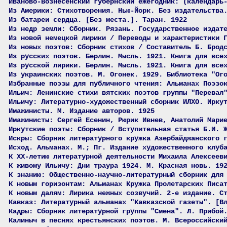
Иваново-Вознесенский губернский ежегодник: (календарь
Из Америки: Стихотворения. Нью-Йорк. Без издательства
Из батареи сердца. [Без места.]. Таран. 1922
Из недр земли: Сборник. Рязань. Государственное издат
Из новой немецкой лирики / Переводы и характеристики 
Из новых поэтов: Сборник стихов / Составитель Б. Брод
Из русских поэтов. Берлин. Мысль. 1921. Книга для все
Из русской лирики. Берлин. Мысль. 1921. Книга для все
Из украинских поэтов. М. Огонек. 1929. Библиотека "Ог
Избранные поэзы для публичного чтения: Альманах Поэзо
Ильич: Ленинские стихи вятских поэтов группы "Перевал
Ильичу: Литературно-художественный сборник ИЛХО. Ирку
Имажинисты. М. Издание авторов. 1925
Имажинисты: Сергей Есенин, Рюрик Ивнев, Анатолий Мари
Иркутские поэты: Сборник / Вступительная статья Б.И. 
Искры: Сборник литературного кружка Азербайджанского 
Исход. Альманах. М.; Пг. Издание художественного клуб
К XX-летию литературной деятельности Михаила Алексеев
К живому Ильичу: Дни траура 1924. М. Красная новь. 19
К знанию: Общественно-научно-литературный сборник для
К новым горизонтам: Альманах Кружка Пролетарских Писа
К новым далям: Лирика нежных созвучий. 2-е издание. С
Кавказ: Литературный альманах "Кавказской газеты". [В
Кадры: Сборник литературной группы "Смена". Л. Прибой
Калиныч в песнях крестьянских поэтов. М. Всероссийски