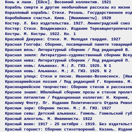
Конь и лани. [Ейск]. Весенний коллектив. 1921
Корабль смерти и другие необычайные рассказы из жизни
Коралловый корабль: Стихи. Рязань. Государственное из
Коробейники счастья. Киев. [Имажинисты]. 1920
Костер. Л. Без издательства. 1927. Ленинградский союз
Костер: Стихи. Владикавказ. Издание Теркавцентропечат
Костры. М. Костры. 1922. Кн. 1
Красивой Девушке: Стихи. М. Молодая гвардия. 1927
Красная Голгофа: Сборник, посвященный памяти товарище
Красная вязь: Литературный сборник / Под редакцией В.
Красная земля: Литературно-художественный сборник Все
Красная нива: Литературный сборник / Под редакцией П.
Красная новь: Альманах. М.; Л. ГИЗ. 1925. N 1
Красная новь: Альманах. М.; Л. ГИЗ. 1925. N 2
Красная улица: Стихи и песни. Иваново-Вознесенск. [Ив
Красноармейская поэзия / Под редакцией Г. Коренева. М
Красноармейское творчество: Сборник стихов и рассказо
Красное знамя: Юбилейный сборник прозы и стихов проле
Красное пятилетие / Редакционная коллегия: Н. Корнев,
Красному Флоту. Пг. Издание Политического Отдела Рево
Красные зори: Сборник песен. М.; Л. ГИЗ. 1927
Красные севы: Детский альманах. Гомель. Гомельский гу
Красный алкоголь. М. Имажинисты. 1922
Красный воин: 1917 - 25 октября - 1919. Без издательс
Красный горнист: Сборник стихотворений. Казань. Издан