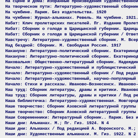
На сцене и дома: Избранные произведения художественно
На творческом пути: Литературно-художественный сборни
На чужбине. Париж. Без издательства. 1920
На чужбине: Журнал-альманах. Ревель. На чужбине. 1921
Набат: Клич пролетарских писателей. Пг. Издание Проле
Набат: Сборник о голоде в Царицынской губернии. Цариц
Набат: Сборник о голоде в Царицынской губернии / Отве
Навстречу: Литературно-художественный сборник. М. Все
Над бездной: Сборник. М. Свободная Россия. 1917
Накануне: Литературно-политический сборник. Екатерино
Накануне: Литературно-политический сборник. Екатерино
Наковальня: Общественно-литературный сборник. Надежди
Начало: Литературно-художественный и публицистический
Начало: Литературно-художественный сборник / Под реда
Начало: Литературно-художественный, научно-популярный
Начало: Стихи и рассказы. Иваново-Вознесенск. Иваново
Наш труд: Сборник литературы, драмы и критики. Иванов
Наш труд: Сборник литературы, драмы и критики / Под р
Наша библиотечка: Литературно-художественная. Новгоро
Наше творчество: Сборник Азовской литературной группы
Наше творчество: Сборник Азовской литературной группы
Наши Современники: Литературный сборник.. Париж. Без 
Наши дни: Альманах. М.; Пг. Гиз. 1924. N 4
Наши дни: Альманах / Под редакцией А. Воронского. М.;
Наши дни: Художественные альманахи. М. Гиз. 1922. N 2