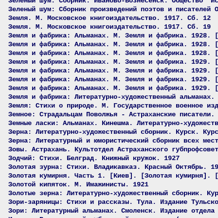
Зеленый шум: Сборник. Иваново-Вознесенск. Общество "И
Зеленый шум: Сборник произведений поэтов и писателей 
Земля. М. Московское книгоиздательство. 1917. Сб. 12
Земля. М. Московское книгоиздательство. 1917. Сб. 19
Земля и фабрика: Альманах. М. Земля и фабрика. 1928. 
Земля и фабрика: Альманах. М. Земля и фабрика. 1928. 
Земля и фабрика: Альманах. М. Земля и фабрика. 1928. 
Земля и фабрика: Альманах. М. Земля и фабрика. 1929. 
Земля и фабрика: Альманах. М. Земля и фабрика. 1929. 
Земля и фабрика: Альманах. М. Земля и фабрика. 1929. 
Земля и фабрика: Альманах. М. Земля и фабрика. 1929. 
Земля и фабрика: Литературно-художественный альманах.
Земля: Стихи о природе. М. Государственное военное из
Земное: Страдальцам Поволжья - Астраханские писатели.
Земные ласки: Альманах. Кинешма. Литературно-художест
Зерна: Литературно-художественный сборник. Курск. Кур
Зерна: Литературный и юмористический сборник всех мес
Зовы. Астрахань. Культотдел Астраханского губпрофсове
Зодчий: Стихи. Белград. Книжный кружок. 1927
Золотая зурна: Стихи. Владикавказ. Красный Октябрь. 1
Золотая кумирня. Часть 1. [Киев]. [Золотая кумирня]. 
Золотой кипяток. М. Имажинисты. 1921
Золотые зерна: Литературно-художественный сборник. Ку
Зори-заряницы: Стихи и рассказы. Тула. Издание Тульск
Зори: Литературный альманах. Смоленск. Издание отдела