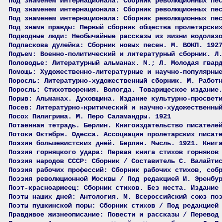
Под знаменем Интернационала: Сборник революционных пе
Под знаменем интернационала: Сборник революционных пе
Под знаменем интернационала: Сборник революционных пе
Под знамя правды: Первый сборник общества пролетарски
Подводные люди: Необычайные рассказы из жизни водолаз
Подпаскова дулейка: Сборник новых песен. М. ВОКП. 192
Подъем: Военно-политический и литературный сборник. Л
Половодье: Литературный альманах. М.; Л. Молодая гвар
Помощь: Художественно-литературные и научно-популярны
Поросль: Литературно-художественный сборник. М. Работ
Поросль: Стихотворения. Вологда. Товарищеское издание
Порыв: Альманах. Духовщина. Издание культурно-просвет
Посев: Литературно-критический и научно-художественны
Посох Пилигрима. М. Перо Саламандры. 1921
Потаенная тетрадь. Берлин. Книгоиздательство писателе
Потоки Октября. Одесса. Ассоциация пролетарских писат
Поэзия большевистских дней. Берлин. Мысль. 1921. Книг
Поэзия горняцкого удара: Первая книга стихов горняков
Поэзия народов СССР: Сборник / Составитель С. Валайти
Поэзия рабочих профессий: Сборник рабочих стихов, соб
Поэзия революционной Москвы / Под редакцией И. Эренбу
Поэт-красноармеец: Сборник стихов. Без места. Издание
Поэты наших дней: Антология. М. Всероссийский союз по
Поэты пушкинской поры: Сборник стихов / Под редакцией
Правдивое жизнеописание: Повести и рассказы / Перевод