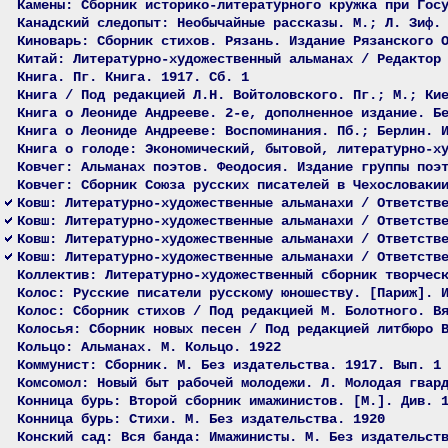
Камены: Сборник историко-литературного кружка при Гос
Канадский следопыт: Необычайные рассказы. М.; Л. Зиф.
Киноварь: Сборник стихов. Рязань. Издание Рязанского 
Китай: Литературно-художественный альманах / Редактор
Книга. Пг. Книга. 1917. Сб. 1
Книга / Под редакцией Л.Н. Войтоловского. Пг.; М.; Ки
Книга о Леониде Андрееве. 2-е, дополненное издание. Б
Книга о Леониде Андрееве: Воспоминания. Пб.; Берлин. 
Книга о голоде: Экономический, бытовой, литературно-х
Ковчег: Альманах поэтов. Феодосия. Издание группы поэ
Ковчег: Сборник Союза русских писателей в Чехословаки
Ковш: Литературно-художественные альманахи / Ответств
Ковш: Литературно-художественные альманахи / Ответств
Ковш: Литературно-художественные альманахи / Ответств
Ковш: Литературно-художественные альманахи / Ответств
Коллектив: Литературно-художественный сборник творчес
Колос: Русские писатели русскому юношеству. [Париж]. 
Колос: Сборник стихов / Под редакцией М. Болотного. В
Колосья: Сборник новых песен / Под редакцией литбюро 
Кольцо: Альманах. М. Кольцо. 1922
Коммунист: Сборник. М. Без издательства. 1917. Вып. 1
Комсомол: Новый быт рабочей молодежи. Л. Молодая гвар
Конница бурь: Второй сборник имажинистов. [М.]. Див. 
Конница бурь: Стихи. М. Без издательства. 1920
Конский сад: Вся банда: Имажинисты. М. Без издательст