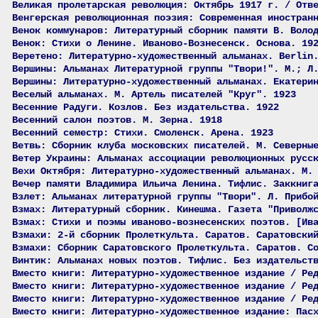
Великая пролетарская революция: Октябрь 1917 г. / Отв
Венгерская революционная поэзия: Современная иностран
Венок коммунаров: Литературный сборник памяти В. Воло
Венок: Стихи о Ленине. Иваново-Вознесенск. Основа. 19
Веретено: Литературно-художественный альманах. Berlin
Вершины: Альманах Литературной группы "Твори!". М.; Л
Вершины: Литературно-художественный альманах. Екатери
Веселый альманах. М. Артель писателей "Круг". 1923
Весенние Радуги. Козлов. Без издательства. 1922
Весенний салон поэтов. М. Зерна. 1918
Весенний семестр: Стихи. Смоленск. Арена. 1923
Ветвь: Сборник клуба московских писателей. М. Северны
Ветер Украины: Альманах ассоциации революционных русс
Вехи Октября: Литературно-художественный альманах. М.
Вечер памяти Владимира Ильича Ленина. Тифлис. Заккниг
Взлет: Альманах литературной группы "Твори". Л. Прибо
Взмах: Литературный сборник. Кинешма. Газета "Приволж
Взмах: Стихи и поэмы иваново-вознесенских поэтов. [Ив
Взмахи: 2-й сборник Пролеткульта. Саратов. Саратовски
Взмахи: Сборник Саратовского Пролеткульта. Саратов. С
Винтик: Альманах новых поэтов. Тифлис. Без издательст
Вместо книги: Литературно-художественное издание / Ре
Вместо книги: Литературно-художественное издание / Ре
Вместо книги: Литературно-художественное издание / Ре
Вместо книги: Литературно-художественное издание: Пас