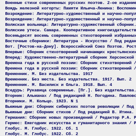
Военные стихи современных русских поэтов. 2-ое издани
Вождь железной когорты: Памяти Ильича-Ленина: Воспоми
Возрождение: Литературно-художественный и научно-попу
Возрождение: Литературно-художественный и научно-попу
Волжская вольница: Литературно-художественный сборник
Волжские утесы. Самара. Кооперативное книгоиздательст
Восемьдесят восемь современных стихотворений избранны
Восточные сборники: Литература - Искусство / Под реда
Вот. [Ростов-на-Дону]. Всероссийский Союз Поэтов. Рос
Впервые: Сборник стихотворений начинающих крестьянски
Вперед: Художественно-литературный сборник Херсонской
Времена года в русской поэзии: Сборник стихотворений 
Времена года в русской поэзии: Сборник стихотворений 
Временник. М. Без издательства. 1917
Временник. Без места. Без издательства. 1917. Вып. 2
Временник. М. Василиск и Ольга. 1918. Вып. 4
Вседурь: Рукавица современью. [Пг.]. Без издательства
Вторник: Альманах / Под редакцией Н. Погодина. Павлов
Вторники. М. Кольцо. 1923. N 1
Вьюжные дни: Сборник сибирских поэтов революции / Под
Вьюжные дни: Сборник стихов / Под редакцией В. Итина.
Германия: Сборник новых произведений / Редактор Р.А. 
Гермес: Ежегодник искусства и гуманитарного знания / 
Глобус. М. Глобус. 1922. Сб. 1
Глобус. М. Глобус. 1922. Сб. 2