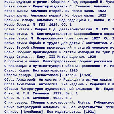
Неравнодушные строчки: Сборник / Под редакцией Н. Чуж
Новая жизнь / Редактор-издатель С. Семенов. Альманах.
Новая жизнь: Альманах второй. М. Новая жизнь. 1922
Новая жизнь: Альманах первый. М. Новая жизнь. 1922
Новинки Запада: Альманах / Под редакцией Е. Ланна. М.
Новые берега. М. ГИЗ. 1924. Сб. 1
Новые сказки / Собрал Г.Д. Деев-Хомяковский. М. ГИЗ. 
Новые стихи. М. Книгоиздательство Всероссийского союз
Новые стихи. М. Всероссийский союз поэтов. 1927. Сб. 
Новые стихи борьбы и труда: Для детей / Составитель А
Новь: Второй сборник произведений и статей молодежи к
Новь: Сборник произведений и статей молодежи ко "Дню 
Норд: Стихи.... Баку. III Интернационал. 1926
О большом и малом: Иллюстрированный сборник рассказов
О плавающих и путешествующих: Сборник рассказов. М. М
Оазис. Кашин. Без издательства. 1920
Обвалы сердца. [Севастополь]. Таран. [1920]
Образ Ахматовой: Антология / Редакция и вступительная
Образ Ахматовой: Антология. 2-е издание / Редакция и 
Образы: Литературно-художественный альманах. Пг. Изда
Огни. М. Г.Н. Семенцов. 1922. Вып. 1
Огни. М. Г.Н. Семенцов. 1922. N 2
Огни севера: Сборник стихотворений. Якутск. Губернско
Огни: Литературный альманах. М. Без издательства. 191
Огниво. [Челябинск]. Без издательства. [1921]