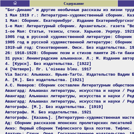
Содержание
"Бог-Динамо" и другие необычные рассказы из жизни тру
1 Мая 1919 г.: Литературно-художественный сборник. Ка
1 Мая: Сборник. Екатеринбург. Издание Екатеринбургско
1-е Мая: Литературный сборник. Архангельск. газета "В
1-ое Мая: Статьи, тезисы, стихи. Харьков. Укрпур. 192
1905 год в русской художественной литературе: Сборник
1905 год в русской художественной литературе: Сборник
1919-ый год: Стихотворения. Омск. Без издательства. 1
26: 1918-1928: Сборник поэм и стихов памяти 26-ти бак
31 рука: Ленинградские альманахи. Л.; М. Издание авто
4. [Курск]. Без издательства. [1922]
4 [Четверо]. Пг. L'oiseau bleu. 1917
Via Sacra: Альманах. Юрьев-Tartu. Издательство Вадим 
А. [М.]. Без издательства. [1921]
А.С. Неверов: Сборник составлен Литературным общество
Авангард: Альманах литературы, искусства и науки / Ре
Авангард: Альманах литературы, искусства и науки / Ре
Авангард: Альманах литературы, искусства и науки / Ре
Автографы. [М.]. Без издательства. [1919]
Автографы. М. Без издательства. 1921
Автографы. [Казань]. [Литературно-художественная маст
Ад: Сборник рассказов японских пролетарских писателей
Акмэ: Первый сборник Тифлисского Цеха поэтов. Тифлис.
Алатырь: Стихи. Орел. Государственное издательство. 1