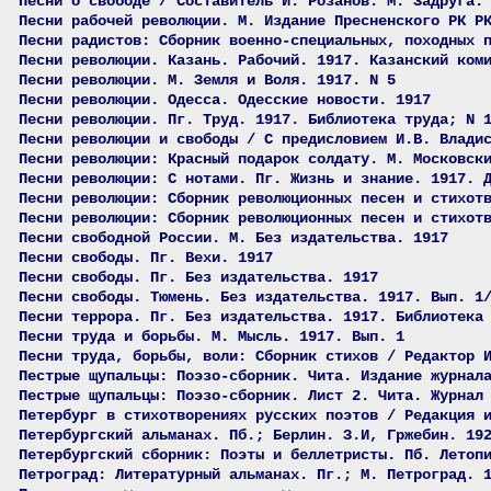
Песни о свободе / Составитель И. Розанов. М. Задруга.
Песни рабочей революции. М. Издание Пресненского РК Р
Песни радистов: Сборник военно-специальных, походных 
Песни революции. Казань. Рабочий. 1917. Казанский ком
Песни революции. М. Земля и Воля. 1917. N 5
Песни революции. Одесса. Одесские новости. 1917
Песни революции. Пг. Труд. 1917. Библиотека труда; N 
Песни революции и свободы / С предисловием И.В. Влади
Песни революции: Красный подарок солдату. М. Московск
Песни революции: С нотами. Пг. Жизнь и знание. 1917. 
Песни революции: Сборник революционных песен и стихот
Песни революции: Сборник революционных песен и стихот
Песни свободной России. М. Без издательства. 1917
Песни свободы. Пг. Вехи. 1917
Песни свободы. Пг. Без издательства. 1917
Песни свободы. Тюмень. Без издательства. 1917. Вып. 1
Песни террора. Пг. Без издательства. 1917. Библиотека
Песни труда и борьбы. М. Мысль. 1917. Вып. 1
Песни труда, борьбы, воли: Сборник стихов / Редактор 
Пестрые щупальцы: Поэзо-сборник. Чита. Издание журнал
Пестрые щупальцы: Поэзо-сборник. Лист 2. Чита. Журнал
Петербург в стихотворениях русских поэтов / Редакция 
Петербургский альманах. Пб.; Берлин. З.И, Гржебин. 19
Петербургский сборник: Поэты и беллетристы. Пб. Летоп
Петроград: Литературный альманах. Пг.; М. Петроград. 