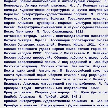
Подъем: Военно-политический и литературный сборник. Л
Половодье: Литературный альманах. М.; Л. Молодая гвар
Помощь: Художественно-литературные и научно-популярны
Поросль: Литературно-художественный сборник. М. Работ
Поросль: Стихотворения. Вологда. Товарищеское издание
Порыв: Альманах. Духовщина. Издание культурно-просвет
Посев: Литературно-критический и научно-художественны
Посох Пилигрима. М. Перо Саламандры. 1921
Потаенная тетрадь. Берлин. Книгоиздательство писателе
Потоки Октября. Одесса. Ассоциация пролетарских писат
Поэзия большевистских дней. Берлин. Мысль. 1921. Книг
Поэзия горняцкого удара: Первая книга стихов горняков
Поэзия народов СССР: Сборник / Составитель С. Валайти
Поэзия рабочих профессий: Сборник рабочих стихов, соб
Поэзия революционной Москвы / Под редакцией И. Эренбу
Поэт-красноармеец: Сборник стихов. Без места. Издание
Поэты наших дней: Антология. М. Всероссийский союз по
Поэты пушкинской поры: Сборник стихов / Под редакцией
Правдивое жизнеописание: Повести и рассказы / Перевод
Правдист: Альманах литературной группы рабкоров. Л. П
Праздник труда. Пятигорск. Без издательства. 1920
Пред рассветом: Сборник для народа. Пг. Культура и св
Прибой: Альманах. Л. Прибой. 1925. [N] 1
Прибой: Литературно-художественный альманах. Л. Без и
Причуды и вымыслы: Концентрация художественного матер