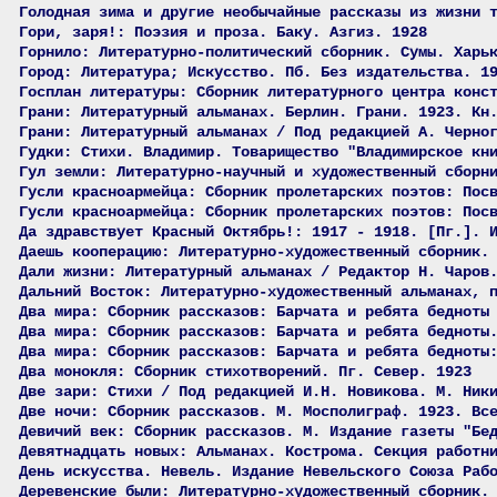
Голодная зима и другие необычайные рассказы из жизни 
Гори, заря!: Поэзия и проза. Баку. Азгиз. 1928
Горнило: Литературно-политический сборник. Сумы. Харь
Город: Литература; Искусство. Пб. Без издательства. 1
Госплан литературы: Сборник литературного центра конс
Грани: Литературный альманах. Берлин. Грани. 1923. Кн
Грани: Литературный альманах / Под редакцией А. Черно
Гудки: Стихи. Владимир. Товарищество "Владимирское кн
Гул земли: Литературно-научный и художественный сборн
Гусли красноармейца: Сборник пролетарских поэтов: Пос
Гусли красноармейца: Сборник пролетарских поэтов: Пос
Да здравствует Красный Октябрь!: 1917 - 1918. [Пг.]. 
Даешь кооперацию: Литературно-художественный сборник.
Дали жизни: Литературный альманах / Редактор Н. Чаров
Дальний Восток: Литературно-художественный альманах, 
Два мира: Сборник рассказов: Барчата и ребята бедноты
Два мира: Сборник рассказов: Барчата и ребята бедноты
Два мира: Сборник рассказов: Барчата и ребята бедноты
Два монокля: Сборник стихотворений. Пг. Север. 1923
Две зари: Стихи / Под редакцией И.Н. Новикова. М. Ник
Две ночи: Сборник рассказов. М. Мосполиграф. 1923. Вс
Девичий век: Сборник рассказов. М. Издание газеты "Бе
Девятнадцать новых: Альманах. Кострома. Секция работн
День искусства. Невель. Издание Невельского Союза Раб
Деревенские были: Литературно-художественный сборник.