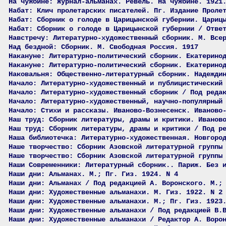
На чужбине: Журнал-альманах. Ревель. На чужбине. 1921
Набат: Клич пролетарских писателей. Пг. Издание Проле
Набат: Сборник о голоде в Царицынской губернии. Цариц
Набат: Сборник о голоде в Царицынской губернии / Отве
Навстречу: Литературно-художественный сборник. М. Все
Над бездной: Сборник. М. Свободная Россия. 1917
Накануне: Литературно-политический сборник. Екатерино
Накануне: Литературно-политический сборник. Екатерино
Наковальня: Общественно-литературный сборник. Надежди
Начало: Литературно-художественный и публицистический
Начало: Литературно-художественный сборник / Под реда
Начало: Литературно-художественный, научно-популярный
Начало: Стихи и рассказы. Иваново-Вознесенск. Иваново
Наш труд: Сборник литературы, драмы и критики. Иванов
Наш труд: Сборник литературы, драмы и критики / Под р
Наша библиотечка: Литературно-художественная. Новгоро
Наше творчество: Сборник Азовской литературной группы
Наше творчество: Сборник Азовской литературной группы
Наши Современники: Литературный сборник.. Париж. Без 
Наши дни: Альманах. М.; Пг. Гиз. 1924. N 4
Наши дни: Альманах / Под редакцией А. Воронского. М.;
Наши дни: Художественные альманахи. М. Гиз. 1922. N 2
Наши дни: Художественные альманахи. М.; Пг. Гиз. 1923
Наши дни: Художественные альманахи / Под редакцией В.
Наши дни: Художественные альманахи / Редактор А. Воро