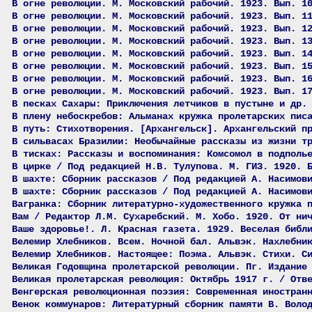
В огне революции. М. Московский рабочий. 1923. Вып. 1
В огне революции. М. Московский рабочий. 1923. Вып. 1
В огне революции. М. Московский рабочий. 1923. Вып. 1
В огне революции. М. Московский рабочий. 1923. Вып. 1
В огне революции. М. Московский рабочий. 1923. Вып. 1
В огне революции. М. Московский рабочий. 1923. Вып. 1
В огне революции. М. Московский рабочий. 1923. Вып. 1
В огне революции. М. Московский рабочий. 1923. Вып. 1
В песках Сахары: Приключения летчиков в пустыне и др.
В плену небоскребов: Альманах кружка пролетарских пис
В путь: Стихотворения. [Архангельск]. Архангельский п
В сильвасах Бразилии: Необычайные рассказы из жизни т
В тисках: Рассказы и воспоминания: Комсомол в подполь
В цирке / Под редакцией Н.В. Тулупова. М. ГИЗ. 1920. 
В шахте: Сборник рассказов / Под редакцией А. Насимов
В шахте: Сборник рассказов / Под редакцией А. Насимов
Вагранка: Сборник литературно-художественного кружка 
Вам / Редактор Л.М. Сухаребский. М. Хобо. 1920. От ни
Ваше здоровье!. Л. Красная газета. 1929. Веселая библ
Велемир Хлебников. Всем. Ночной бал. Альвэк. Нахлебни
Велемир Хлебников. Настоящее: Поэма. Альвэк. Стихи. С
Великая Годовщина пролетарской революции. Пг. Издание
Великая пролетарская революция: Октябрь 1917 г. / Отв
Венгерская революционная поэзия: Современная иностран
Венок коммунаров: Литературный сборник памяти В. Воло