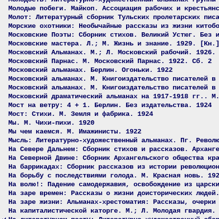
Молодые побеги. Майкоп. Ассоциация рабочих и крестьян
Молот: Литературный сборник Тульских пролетарских пис
Морские охотники: Необычайные рассказы из жизни китоб
Московские Поэты: Сборник стихов. Великий Устюг. Без 
Московские мастера. Л.; М. Жизнь и знание. 1929. [Кн.
Московский Альманах. М.; Л. Московский рабочий. 1926.
Московский Парнас. М. Московский Парнас. 1922. Сб. 2
Московский альманах. Берлин. Огоньки. 1922
Московский альманах. М. Книгоиздательство писателей в
Московский альманах. М. Книгоиздательство писателей в
Московский драматический альманах на 1917-1918 гг.. М
Мост на ветру: 4 + 1. Берлин. Без издательства. 1924
Мост: Стихи. М. Земля и фабрика. 1924
Мы. М. Чихи-пихи. 1920
Мы чем каемся. М. Имажинисты. 1922
Мысль: Литературно-художественный альманах. Пг. Револ
На Севере Дальнем: Сборник стихов и рассказов. Арханг
На Северной Двине: Сборник Архангельского общества кр
На баррикадах: Сборник рассказов из истории революцио
На борьбу с последствиями голода. М. Красная новь. 19
На волю!: Падение самодержавия, освобождение из царск
На заре времен: Рассказы о жизни доисторических людей
На заре жизни: Альманах-хрестоматия: Рассказы, очерки
На капиталистической каторге. М.; Л. Молодая гвардия.