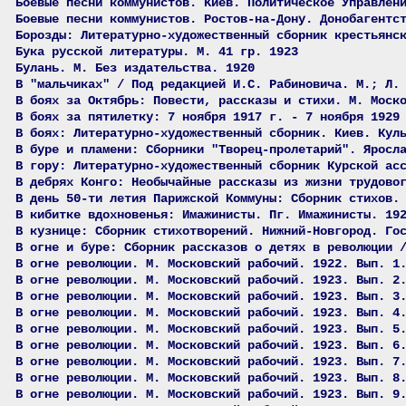
Боевые песни коммунистов. Киев. Политическое Управлен
Боевые песни коммунистов. Ростов-на-Дону. Донобагентс
Борозды: Литературно-художественный сборник крестьянс
Бука русской литературы. М. 41 гр. 1923
Булань. М. Без издательства. 1920
В "мальчиках" / Под редакцией И.С. Рабиновича. М.; Л.
В боях за Октябрь: Повести, рассказы и стихи. М. Моск
В боях за пятилетку: 7 ноября 1917 г. - 7 ноября 1929
В боях: Литературно-художественный сборник. Киев. Кул
В буре и пламени: Сборники "Творец-пролетарий". Яросл
В гору: Литературно-художественный сборник Курской ас
В дебрях Конго: Необычайные рассказы из жизни трудово
В день 50-ти летия Парижской Коммуны: Сборник стихов.
В кибитке вдохновенья: Имажинисты. Пг. Имажинисты. 19
В кузнице: Сборник стихотворений. Нижний-Новгород. Го
В огне и буре: Сборник рассказов о детях в революции 
В огне революции. М. Московский рабочий. 1922. Вып. 1
В огне революции. М. Московский рабочий. 1923. Вып. 2
В огне революции. М. Московский рабочий. 1923. Вып. 3
В огне революции. М. Московский рабочий. 1923. Вып. 4
В огне революции. М. Московский рабочий. 1923. Вып. 5
В огне революции. М. Московский рабочий. 1923. Вып. 6
В огне революции. М. Московский рабочий. 1923. Вып. 7
В огне революции. М. Московский рабочий. 1923. Вып. 8
В огне революции. М. Московский рабочий. 1923. Вып. 9