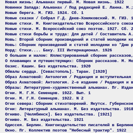
Новая жизнь: Альманах первый. М. Новая жизнь. 1922
Новинки Запада: Альманах / Под редакцией Е. Ланна. М.
Новые берега. М. ГИЗ. 1924. Сб. 1
Новые сказки / Собрал Г.Д. Деев-Хомяковский. М. ГИЗ. 
Новые стихи. М. Книгоиздательство Всероссийского союз
Новые стихи. М. Всероссийский союз поэтов. 1927. Сб. 
Новые стихи борьбы и труда: Для детей / Составитель А
Новь: Второй сборник произведений и статей молодежи к
Новь: Сборник произведений и статей молодежи ко "Дню 
Норд: Стихи.... Баку. III Интернационал. 1926
О большом и малом: Иллюстрированный сборник рассказов
О плавающих и путешествующих: Сборник рассказов. М. М
Оазис. Кашин. Без издательства. 1920
Обвалы сердца. [Севастополь]. Таран. [1920]
Образ Ахматовой: Антология / Редакция и вступительная
Образ Ахматовой: Антология. 2-е издание / Редакция и 
Образы: Литературно-художественный альманах. Пг. Изда
Огни. М. Г.Н. Семенцов. 1922. Вып. 1
Огни. М. Г.Н. Семенцов. 1922. N 2
Огни севера: Сборник стихотворений. Якутск. Губернско
Огни: Литературный альманах. М. Без издательства. 191
Огниво. [Челябинск]. Без издательства. [1921]
Огниво. М. Без издательства. 1921
Одиссея. Берлин. Книгоиздательство писателей в Берлин
Окно. Пг. Коллектив поэтов "Небесный трактир". 1922