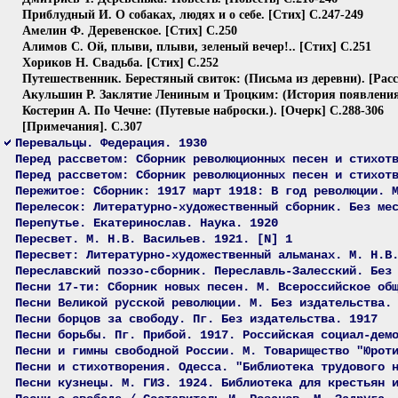
Приблудный И. О собаках, людях и о себе. [Стих] C.247-249
Амелин Ф. Деревенское. [Стих] C.250
Алимов С. Ой, плыви, плыви, зеленый вечер!.. [Стих] C.251
Хориков Н. Свадьба. [Стих] C.252
Путешественник. Берестяный свиток: (Письма из деревни). [Расс
Акульшин Р. Заклятие Лениным и Троцким: (История появления о
Костерин А. По Чечне: (Путевые наброски.). [Очерк] C.288-306
[Примечания]. C.307
Перевальцы. Федерация. 1930
Перед рассветом: Сборник революционных песен и стихот
Перед рассветом: Сборник революционных песен и стихот
Пережитое: Сборник: 1917 март 1918: В год революции. 
Перелесок: Литературно-художественный сборник. Без ме
Перепутье. Екатеринослав. Наука. 1920
Пересвет. М. Н.В. Васильев. 1921. [N] 1
Пересвет: Литературно-художественный альманах. М. Н.В
Переславский поэзо-сборник. Переславль-Залесский. Без
Песни 17-ти: Сборник новых песен. М. Всероссийское об
Песни Великой русской революции. М. Без издательства.
Песни борцов за свободу. Пг. Без издательства. 1917
Песни борьбы. Пг. Прибой. 1917. Российская социал-дем
Песни и гимны свободной России. М. Товарищество "Юрот
Песни и стихотворения. Одесса. "Библиотека трудового 
Песни кузнецы. М. ГИЗ. 1924. Библиотека для крестьян 