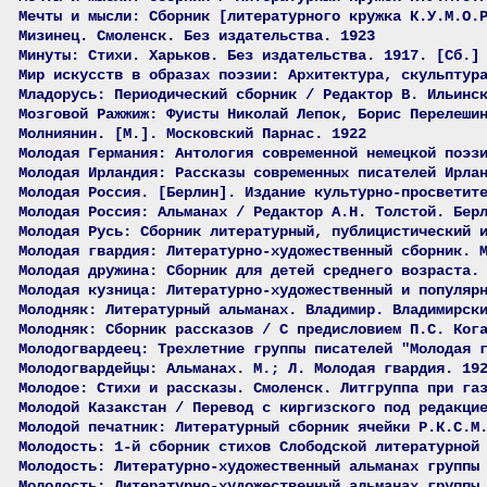
Мечты и мысли: Сборник [литературного кружка К.У.М.О.
Мизинец. Смоленск. Без издательства. 1923
Минуты: Стихи. Харьков. Без издательства. 1917. [Сб.]
Мир искусств в образах поэзии: Архитектура, скульптур
Младорусь: Периодический сборник / Редактор В. Ильинс
Мозговой Ражжиж: Фуисты Николай Лепок, Борис Перелеши
Молниянин. [М.]. Московский Парнас. 1922
Молодая Германия: Антология современной немецкой поэз
Молодая Ирландия: Рассказы современных писателей Ирла
Молодая Россия. [Берлин]. Издание культурно-просветит
Молодая Россия: Альманах / Редактор А.Н. Толстой. Бер
Молодая Русь: Сборник литературный, публицистический 
Молодая гвардия: Литературно-художественный сборник. 
Молодая дружина: Сборник для детей среднего возраста.
Молодая кузница: Литературно-художественный и популяр
Молодняк: Литературный альманах. Владимир. Владимирск
Молодняк: Сборник рассказов / С предисловием П.С. Ког
Молодогвардеец: Трехлетние группы писателей "Молодая 
Молодогвардейцы: Альманах. М.; Л. Молодая гвардия. 19
Молодое: Стихи и рассказы. Смоленск. Литгруппа при га
Молодой Казакстан / Перевод с киргизского под редакци
Молодой печатник: Литературный сборник ячейки Р.К.С.М
Молодость: 1-й сборник стихов Слободской литературной
Молодость: Литературно-художественный альманах группы
Молодость: Литературно-художественный альманах группы