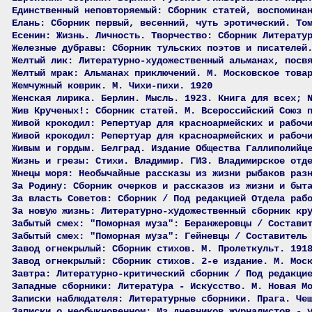
Единственный неповторяемый: Сборник статей, воспомина
Елань: Сборник первый, весенний, чуть эротический. То
Есенин: Жизнь. Личность. Творчество: Сборник Литерату
Железные дубравы: Сборник тульских поэтов и писателей
Желтый лик: Литературно-художественный альманах, посв
Желтый мрак: Альманах приключений. М. Московское това
Жемчужный коврик. М. Чихи-пихи. 1920
Женская лирика. Берлин. Мысль. 1923. Книга для всех; 
Жив Крученых!: Сборник статей. М. Всероссийский Союз 
Живой крокодил: Репертуар для красноармейских и рабоч
Живой крокодил: Репертуар для красноармейских и рабоч
Живым и гордым. Белград. Издание Общества Галлиполийц
Жизнь и грезы: Стихи. Владимир. ГИЗ. Владимирское отд
Жнецы моря: Необычайные рассказы из жизни рыбаков раз
За Родину: Сборник очерков и рассказов из жизни и быт
За власть Советов: Сборник / Под редакцией Отдела раб
За новую жизнь: Литературно-художественный сборник кр
Забытый смех: "Поморная муза": Беранжеровцы / Состави
Забытый смех: "Поморная муза": Гейневцы / Составитель
Завод огнекрылый: Сборник стихов. М. Пролеткульт. 191
Завод огнекрылый: Сборник стихов. 2-е издание. М. Мос
Завтра: Литературно-критический сборник / Под редакци
Западные сборники: Литература - Искусство. М. Новая М
Записки наблюдателя: Литературные сборники. Прага. Че
Записки о необыкновенном: Из дневников журналистов - 