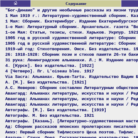
Содержание
"Бог-Динамо" и другие необычные рассказы из жизни тру
1 Мая 1919 г.: Литературно-художественный сборник. Ка
1 Мая: Сборник. Екатеринбург. Издание Екатеринбургско
1-е Мая: Литературный сборник. Архангельск. газета "В
1-ое Мая: Статьи, тезисы, стихи. Харьков. Укрпур. 192
1905 год в русской художественной литературе: Сборник
1905 год в русской художественной литературе: Сборник
1919-ый год: Стихотворения. Омск. Без издательства. 1
26: 1918-1928: Сборник поэм и стихов памяти 26-ти бак
31 рука: Ленинградские альманахи. Л.; М. Издание авто
4. [Курск]. Без издательства. [1922]
4 [Четверо]. Пг. L'oiseau bleu. 1917
Via Sacra: Альманах. Юрьев-Tartu. Издательство Вадим 
А. [М.]. Без издательства. [1921]
А.С. Неверов: Сборник составлен Литературным общество
Авангард: Альманах литературы, искусства и науки / Ре
Авангард: Альманах литературы, искусства и науки / Ре
Авангард: Альманах литературы, искусства и науки / Ре
Автографы. [М.]. Без издательства. [1919]
Автографы. М. Без издательства. 1921
Автографы. [Казань]. [Литературно-художественная маст
Ад: Сборник рассказов японских пролетарских писателей
Акмэ: Первый сборник Тифлисского Цеха поэтов. Тифлис.
Алатырь: Стихи. Орел. Государственное издательство. 1