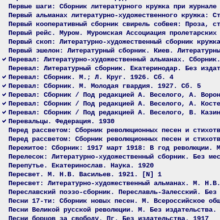
Первые шаги: Сборник литературного кружка при журнале
Первый альманах литературно-художественного кружка: С
Первый кооперативный сборник свирель собвея: Проза, с
Первый рейс. Муром. Муромская Ассоциация пролетарских
Первый скоп: Литературно-художественный сборник кружк
Первый эшелон: Литературный сборник. Киев. Литературн
Перевал: Литературно-художественный альманах. Сборник
Перевал: Литературный сборник. Екатеринодар. Без изда
Перевал: Сборник. М.; Л. Круг. 1926. Сб. 4
Перевал: Сборник. М. Молодая гвардия. 1927. Сб. 5
Перевал: Сборник / Под редакцией А. Веселого, А. Воро
Перевал: Сборник / Под редакцией А. Веселого, А. Кост
Перевал: Сборник / Под редакцией А. Веселого, В. Кази
Перевальцы. Федерация. 1930
Перед рассветом: Сборник революционных песен и стихот
Перед рассветом: Сборник революционных песен и стихот
Пережитое: Сборник: 1917 март 1918: В год революции. 
Перелесок: Литературно-художественный сборник. Без ме
Перепутье. Екатеринослав. Наука. 1920
Пересвет. М. Н.В. Васильев. 1921. [N] 1
Пересвет: Литературно-художественный альманах. М. Н.В
Переславский поэзо-сборник. Переславль-Залесский. Без
Песни 17-ти: Сборник новых песен. М. Всероссийское об
Песни Великой русской революции. М. Без издательства.
Песни борцов за свободу. Пг. Без издательства. 1917