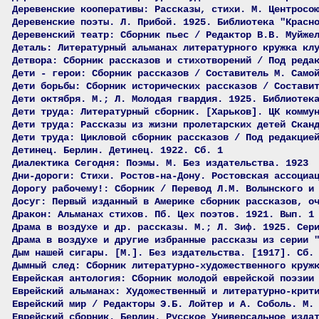
Деревенские кооперативы: Рассказы, стихи. М. Центросо
Деревенские поэты. Л. Прибой. 1925. Библиотека "Красн
Деревенский театр: Сборник пьес / Редактор В.В. Муйже
Деталь: Литературный альманах литературного кружка кл
Детвора: Сборник рассказов и стихотворений / Под реда
Дети - герои: Сборник рассказов / Составитель М. Само
Дети борьбы: Сборник исторических рассказов / Состави
Дети октября. М.; Л. Молодая гвардия. 1925. Библиотек
Дети труда: Литературный сборник. [Харьков]. ЦК комму
Дети труда: Рассказы из жизни пролетарских детей Скан
Дети труда: Цикловой сборник рассказов / Под редакцие
Детинец. Берлин. Детинец. 1922. Сб. 1
Диалектика Сегодня: Поэмы. М. Без издательства. 1923
Дни-дороги: Стихи. Ростов-на-Дону. Ростовская ассоциа
Дорогу рабочему!: Сборник / Перевод Л.М. Волынского и
Досуг: Первый изданный в Америке сборник рассказов, о
Дракон: Альманах стихов. Пб. Цех поэтов. 1921. Вып. 1
Драма в воздухе и др. рассказы. М.; Л. Зиф. 1925. Сер
Драма в воздухе и другие избранные рассказы из серии 
Дым нашей сигары. [М.]. Без издательства. [1917]. Сб.
Дымный след: Сборник литературно-художественного круж
Еврейская антология: Сборник молодой еврейской поэзии
Еврейский альманах: Художественный и литературно-крит
Еврейский мир / Редакторы Э.Б. Лойтер и А. Соболь. М.
Еврейский сборник. Берлин. Русское Универсальное изда