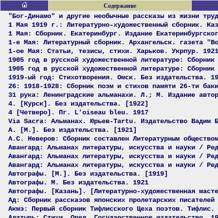
Содержание
"Бог-Динамо" и другие необычные рассказы из жизни тру
1 Мая 1919 г.: Литературно-художественный сборник. Ка
1 Мая: Сборник. Екатеринбург. Издание Екатеринбургско
1-е Мая: Литературный сборник. Архангельск. газета "В
1-ое Мая: Статьи, тезисы, стихи. Харьков. Укрпур. 192
1905 год в русской художественной литературе: Сборник
1905 год в русской художественной литературе: Сборник
1919-ый год: Стихотворения. Омск. Без издательства. 1
26: 1918-1928: Сборник поэм и стихов памяти 26-ти бак
31 рука: Ленинградские альманахи. Л.; М. Издание авто
4. [Курск]. Без издательства. [1922]
4 [Четверо]. Пг. L'oiseau bleu. 1917
Via Sacra: Альманах. Юрьев-Tartu. Издательство Вадим 
А. [М.]. Без издательства. [1921]
А.С. Неверов: Сборник составлен Литературным общество
Авангард: Альманах литературы, искусства и науки / Ре
Авангард: Альманах литературы, искусства и науки / Ре
Авангард: Альманах литературы, искусства и науки / Ре
Автографы. [М.]. Без издательства. [1919]
Автографы. М. Без издательства. 1921
Автографы. [Казань]. [Литературно-художественная маст
Ад: Сборник рассказов японских пролетарских писателей
Акмэ: Первый сборник Тифлисского Цеха поэтов. Тифлис.
Алатырь: Стихи. Орел. Государственное издательство. 1