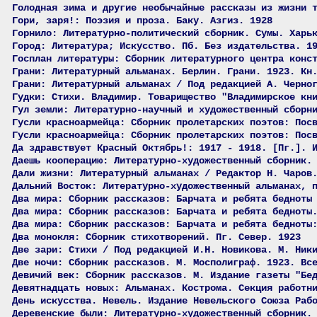
Голодная зима и другие необычайные рассказы из жизни 
Гори, заря!: Поэзия и проза. Баку. Азгиз. 1928
Горнило: Литературно-политический сборник. Сумы. Харь
Город: Литература; Искусство. Пб. Без издательства. 1
Госплан литературы: Сборник литературного центра конс
Грани: Литературный альманах. Берлин. Грани. 1923. Кн
Грани: Литературный альманах / Под редакцией А. Черно
Гудки: Стихи. Владимир. Товарищество "Владимирское кн
Гул земли: Литературно-научный и художественный сборн
Гусли красноармейца: Сборник пролетарских поэтов: Пос
Гусли красноармейца: Сборник пролетарских поэтов: Пос
Да здравствует Красный Октябрь!: 1917 - 1918. [Пг.]. 
Даешь кооперацию: Литературно-художественный сборник.
Дали жизни: Литературный альманах / Редактор Н. Чаров
Дальний Восток: Литературно-художественный альманах, 
Два мира: Сборник рассказов: Барчата и ребята бедноты
Два мира: Сборник рассказов: Барчата и ребята бедноты
Два мира: Сборник рассказов: Барчата и ребята бедноты
Два монокля: Сборник стихотворений. Пг. Север. 1923
Две зари: Стихи / Под редакцией И.Н. Новикова. М. Ник
Две ночи: Сборник рассказов. М. Мосполиграф. 1923. Вс
Девичий век: Сборник рассказов. М. Издание газеты "Бе
Девятнадцать новых: Альманах. Кострома. Секция работн
День искусства. Невель. Издание Невельского Союза Раб
Деревенские были: Литературно-художественный сборник.