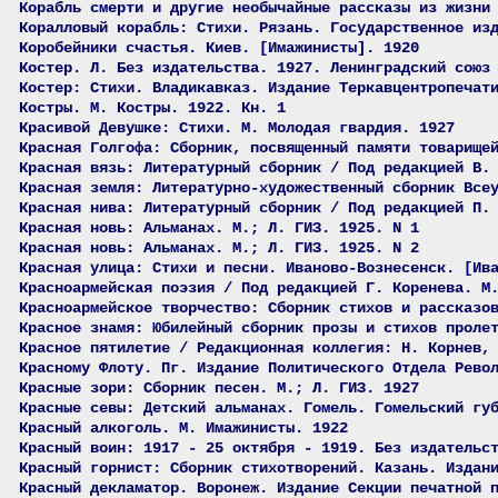
Корабль смерти и другие необычайные рассказы из жизни
Коралловый корабль: Стихи. Рязань. Государственное из
Коробейники счастья. Киев. [Имажинисты]. 1920
Костер. Л. Без издательства. 1927. Ленинградский союз
Костер: Стихи. Владикавказ. Издание Теркавцентропечат
Костры. М. Костры. 1922. Кн. 1
Красивой Девушке: Стихи. М. Молодая гвардия. 1927
Красная Голгофа: Сборник, посвященный памяти товарище
Красная вязь: Литературный сборник / Под редакцией В.
Красная земля: Литературно-художественный сборник Все
Красная нива: Литературный сборник / Под редакцией П.
Красная новь: Альманах. М.; Л. ГИЗ. 1925. N 1
Красная новь: Альманах. М.; Л. ГИЗ. 1925. N 2
Красная улица: Стихи и песни. Иваново-Вознесенск. [Ив
Красноармейская поэзия / Под редакцией Г. Коренева. М
Красноармейское творчество: Сборник стихов и рассказо
Красное знамя: Юбилейный сборник прозы и стихов проле
Красное пятилетие / Редакционная коллегия: Н. Корнев,
Красному Флоту. Пг. Издание Политического Отдела Рево
Красные зори: Сборник песен. М.; Л. ГИЗ. 1927
Красные севы: Детский альманах. Гомель. Гомельский гу
Красный алкоголь. М. Имажинисты. 1922
Красный воин: 1917 - 25 октября - 1919. Без издательс
Красный горнист: Сборник стихотворений. Казань. Издан
Красный декламатор. Воронеж. Издание Секции печатной 