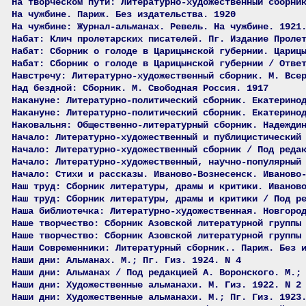
На творческом пути: Литературно-художественный сборни
На чужбине. Париж. Без издательства. 1920
На чужбине: Журнал-альманах. Ревель. На чужбине. 1921
Набат: Клич пролетарских писателей. Пг. Издание Проле
Набат: Сборник о голоде в Царицынской губернии. Цариц
Набат: Сборник о голоде в Царицынской губернии / Отве
Навстречу: Литературно-художественный сборник. М. Все
Над бездной: Сборник. М. Свободная Россия. 1917
Накануне: Литературно-политический сборник. Екатерино
Накануне: Литературно-политический сборник. Екатерино
Наковальня: Общественно-литературный сборник. Надежди
Начало: Литературно-художественный и публицистический
Начало: Литературно-художественный сборник / Под реда
Начало: Литературно-художественный, научно-популярный
Начало: Стихи и рассказы. Иваново-Вознесенск. Иваново
Наш труд: Сборник литературы, драмы и критики. Иванов
Наш труд: Сборник литературы, драмы и критики / Под р
Наша библиотечка: Литературно-художественная. Новгоро
Наше творчество: Сборник Азовской литературной группы
Наше творчество: Сборник Азовской литературной группы
Наши Современники: Литературный сборник.. Париж. Без 
Наши дни: Альманах. М.; Пг. Гиз. 1924. N 4
Наши дни: Альманах / Под редакцией А. Воронского. М.;
Наши дни: Художественные альманахи. М. Гиз. 1922. N 2
Наши дни: Художественные альманахи. М.; Пг. Гиз. 1923