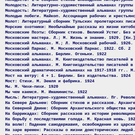
Молодость: Литературно-художественный альманах группы
Молодость: Литературно-художественный альманах группы
Молодые побеги. Майкоп. Ассоциация рабочих и крестьян
Молот: Литературный сборник Тульских пролетарских пис
Морские охотники: Необычайные рассказы из жизни китоб
Московские Поэты: Сборник стихов. Великий Устюг. Без 
Московские мастера. Л.; М. Жизнь и знание. 1929. [Кн.
Московский Альманах. М.; Л. Московский рабочий. 1926.
Московский Парнас. М. Московский Парнас. 1922. Сб. 2
Московский альманах. Берлин. Огоньки. 1922
Московский альманах. М. Книгоиздательство писателей в
Московский альманах. М. Книгоиздательство писателей в
Московский драматический альманах на 1917-1918 гг.. М
Мост на ветру: 4 + 1. Берлин. Без издательства. 1924
Мост: Стихи. М. Земля и фабрика. 1924
Мы. М. Чихи-пихи. 1920
Мы чем каемся. М. Имажинисты. 1922
Мысль: Литературно-художественный альманах. Пг. Револ
На Севере Дальнем: Сборник стихов и рассказов. Арханг
На Северной Двине: Сборник Архангельского общества кр
На баррикадах: Сборник рассказов из истории революцио
На борьбу с последствиями голода. М. Красная новь. 19
На волю!: Падение самодержавия, освобождение из царск
На заре времен: Рассказы о жизни доисторических людей