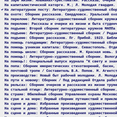
На заре жизни: Альманах-хрестоматия: Рассказы, очерки
На капиталистической каторге. М.; Л. Молодая гвардия.
На литературном посту: Литературно-художественный сбо
На охоте: Сборник рассказов. Свердловск. Уральский ох
На переломе: Литературно-художественный сборник кружк
На переломе: Рассказы и очерки из жизни и быта студен
На подъеме: Второй сборник литературных кружков МАППа
На подъеме: Литературно-художественный сборник / Реда
На подъеме: Сборник рассказов. Пг. Прибой. 1923. Библ
На помощь голодающим: Литературно-художественный сбор
На помощь узникам капитала: Сборник. Севастополь. Отд
На помощь школе: Сборник рассказов. М. Красная новь. 
На помощь!: Литературно-художественный сборник. Волог
На помощь!: Специальный выпуск журнала "К свету и зна
На попа: Сборник юмористических стихотворений, басен,
На почтовой тропе / Составитель В.А. Попов. М. Агентс
На производстве: Новый быт рабочей молодежи. Л. Молод
На пути к новому: Сборник / Под редакцией Отдела рабо
На рельсах: Сборник очерков и рассказов из жизни труж
На стальной птице: Литературно-художественный сборник
На страже: Юбилейный сборник Управления охраны Москов
На суше и на море: Первый сборник путешествий и прикл
На сцене и дома: Избранные произведения художественно
На сцене и дома: Избранные произведения художественно
На сцене и дома: Избранные произведения художественно