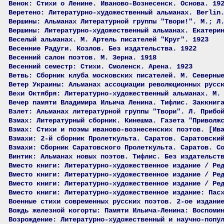
Венок: Стихи о Ленине. Иваново-Вознесенск. Основа. 19
Веретено: Литературно-художественный альманах. Berlin
Вершины: Альманах Литературной группы "Твори!". М.; Л
Вершины: Литературно-художественный альманах. Екатери
Веселый альманах. М. Артель писателей "Круг". 1923
Весенние Радуги. Козлов. Без издательства. 1922
Весенний салон поэтов. М. Зерна. 1918
Весенний семестр: Стихи. Смоленск. Арена. 1923
Ветвь: Сборник клуба московских писателей. М. Северны
Ветер Украины: Альманах ассоциации революционных русс
Вехи Октября: Литературно-художественный альманах. М.
Вечер памяти Владимира Ильича Ленина. Тифлис. Заккниг
Взлет: Альманах литературной группы "Твори". Л. Прибо
Взмах: Литературный сборник. Кинешма. Газета "Приволж
Взмах: Стихи и поэмы иваново-вознесенских поэтов. [Ив
Взмахи: 2-й сборник Пролеткульта. Саратов. Саратовски
Взмахи: Сборник Саратовского Пролеткульта. Саратов. С
Винтик: Альманах новых поэтов. Тифлис. Без издательст
Вместо книги: Литературно-художественное издание / Ре
Вместо книги: Литературно-художественное издание / Ре
Вместо книги: Литературно-художественное издание / Ре
Вместо книги: Литературно-художественное издание: Пас
Военные стихи современных русских поэтов. 2-ое издани
Вождь железной когорты: Памяти Ильича-Ленина: Воспоми
Возрождение: Литературно-художественный и научно-попу