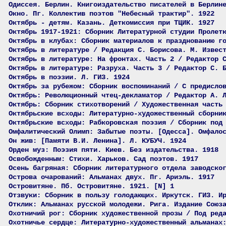
Одиссея. Берлин. Книгоиздательство писателей в Берлин
Окно. Пг. Коллектив поэтов "Небесный трактир". 1922
Октябрь - детям. Казань. Деткомиссия при ТЦИК. 1927
Октябрь 1917-1921: Сборник Литературной студии Пролет
Октябрь в клубах: Сборник материалов к празднованию г
Октябрь в литературе / Редакция С. Борисова. М. Извес
Октябрь в литературе: На фронтах. Часть 2 / Редактор 
Октябрь в литературе: Разруха. Часть 3 / Редактор С. 
Октябрь в поэзии. Л. ГИЗ. 1924
Октябрь за рубежом: Сборник воспоминаний / С предисло
Октябрь: Революционный чтец-декламатор / Редактор А. 
Октябрь: Сборник стихотворений / Художественная часть
Октябрьские всходы: Литературно-художественный сборни
Октябрьские всходы: Рабкоровская поэзия / Сборник под
Омфалитический Олимп: Забытые поэты. [Одесса]. Омфало
Он жив: [Памяти В.И. Ленина]. Л. КУБУЧ. 1924
Орден муз: Поэзия пяти. Киев. Без издательства. 1918
Освобожденным: Стихи. Харьков. Сад поэтов. 1917
Осень багряная: Сборник литературного отдела заводско
Острова очарований: Альманах двух. Пг. Ариэль. 1917
Островитяне. Пб. Островитяне. 1921. [N] 1
Отзвуки: Сборник в пользу голодающих. Иркутск. ГИЗ. И
Отклик: Альманах русской молодежи. Рига. Издание Союз
Охотничий рог: Сборник художественной прозы / Под ред
Охотничье сердце: Литературно-художественный альманах