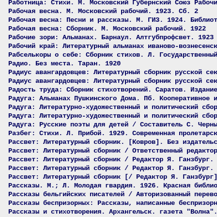
Работница: Стихи. М. Московский Губернский Союз Рабоч
Рабочая весна. М. Московский рабочий. 1923. Сб. 2
Рабочая весна: Песни и рассказы. М. ГИЗ. 1924. Библио
Рабочая весна: Сборник. М. Московский рабочий. 1922
Рабочие зори: Альманах. Барнаул. Алтгубпрофсвет. 1923
Рабочий край: Литературный альманах иваново-вознесенс
Рабселькоры о себе: Сборник стихов. Л. Государственны
Радио. Без места. Таран. 1920
Радиус авангардовцев: Литературный сборник русской се
Радиус авангардовцев: Литературный сборник русской се
Радость труда: Сборник стихотворений. Саратов. Издани
Радуга: Альманах Пушкинского Дома. Пб. Кооперативное 
Радуга: Литературно-художественный и политический сбо
Радуга: Литературно-художественный и политический сбо
Радуга: Русские поэты для детей / Составитель С. Черн
Разбег: Стихи. Л. Прибой. 1929. Современная пролетарс
Рассвет: Литературный сборник. [Ковров]. Без издатель
Рассвет: Литературный сборник / Ответственный редакто
Рассвет: Литературный сборник / Редактор Я. Ганзбург.
Рассвет: Литературный сборник / Редактор Я. Ганзбург.
Рассвет: Литературный сборник [/ Редактор Я. Ганзбург
Рассказы. М.; Л. Молодая гвардия. 1926. Красная библи
Рассказы бельгийских писателей / Авторизованный перев
Рассказы беспризорных: Рассказы, написанные беспризор
Рассказы и стихотворения. Архангельск. газета "Волна"