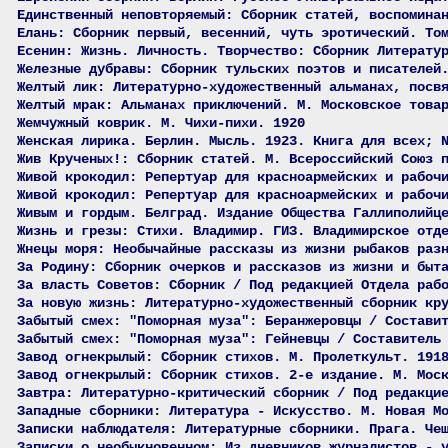
Единственный неповторяемый: Сборник статей, воспомина
Елань: Сборник первый, весенний, чуть эротический. То
Есенин: Жизнь. Личность. Творчество: Сборник Литерату
Железные дубравы: Сборник тульских поэтов и писателей
Желтый лик: Литературно-художественный альманах, посв
Желтый мрак: Альманах приключений. М. Московское това
Жемчужный коврик. М. Чихи-пихи. 1920
Женская лирика. Берлин. Мысль. 1923. Книга для всех; 
Жив Крученых!: Сборник статей. М. Всероссийский Союз 
Живой крокодил: Репертуар для красноармейских и рабоч
Живой крокодил: Репертуар для красноармейских и рабоч
Живым и гордым. Белград. Издание Общества Галлиполийц
Жизнь и грезы: Стихи. Владимир. ГИЗ. Владимирское отд
Жнецы моря: Необычайные рассказы из жизни рыбаков раз
За Родину: Сборник очерков и рассказов из жизни и быт
За власть Советов: Сборник / Под редакцией Отдела раб
За новую жизнь: Литературно-художественный сборник кр
Забытый смех: "Поморная муза": Беранжеровцы / Состави
Забытый смех: "Поморная муза": Гейневцы / Составитель
Завод огнекрылый: Сборник стихов. М. Пролеткульт. 191
Завод огнекрылый: Сборник стихов. 2-е издание. М. Мос
Завтра: Литературно-критический сборник / Под редакци
Западные сборники: Литература - Искусство. М. Новая М
Записки наблюдателя: Литературные сборники. Прага. Че
Записки о необыкновенном: Из дневников журналистов - 