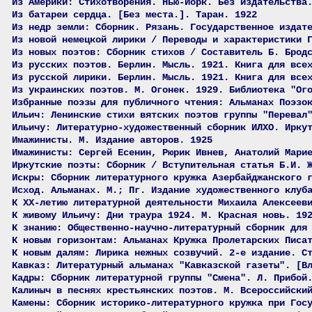
Из Америки: Стихотворения. Нью-Йорк. Без издательства
Из батареи сердца. [Без места.]. Таран. 1922
Из недр земли: Сборник. Рязань. Государственное издат
Из новой немецкой лирики / Переводы и характеристики 
Из новых поэтов: Сборник стихов / Составитель Б. Брод
Из русских поэтов. Берлин. Мысль. 1921. Книга для все
Из русской лирики. Берлин. Мысль. 1921. Книга для все
Из украинских поэтов. М. Огонек. 1929. Библиотека "Ог
Избранные поэзы для публичного чтения: Альманах Поэзо
Ильич: Ленинские стихи вятских поэтов группы "Перевал
Ильичу: Литературно-художественный сборник ИЛХО. Ирку
Имажинисты. М. Издание авторов. 1925
Имажинисты: Сергей Есенин, Рюрик Ивнев, Анатолий Мари
Иркутские поэты: Сборник / Вступительная статья Б.И. 
Искры: Сборник литературного кружка Азербайджанского 
Исход. Альманах. М.; Пг. Издание художественного клуб
К XX-летию литературной деятельности Михаила Алексеев
К живому Ильичу: Дни траура 1924. М. Красная новь. 19
К знанию: Общественно-научно-литературный сборник для
К новым горизонтам: Альманах Кружка Пролетарских Писа
К новым далям: Лирика нежных созвучий. 2-е издание. С
Кавказ: Литературный альманах "Кавказской газеты". [В
Кадры: Сборник литературной группы "Смена". Л. Прибой
Калиныч в песнях крестьянских поэтов. М. Всероссийски
Камены: Сборник историко-литературного кружка при Гос