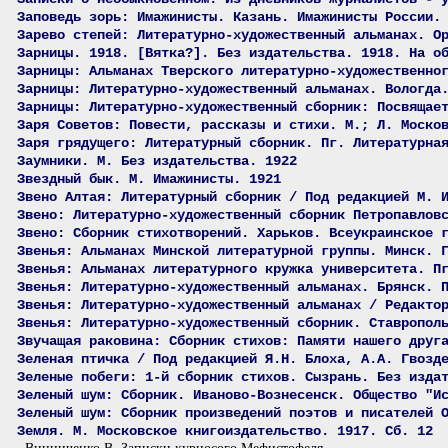
Заповедь зорь: Имажинисты. Казань. Имажинисты России.
Зарево степей: Литературно-художественный альманах. О
Зарницы. 1918. [Вятка?]. Без издательства. 1918. На о
Зарницы: Альманах Тверского литературно-художественно
Зарницы: Литературно-художественный альманах. Вологда
Зарницы: Литературно-художественный сборник: Посвящае
Заря Советов: Повести, рассказы и стихи. М.; Л. Моско
Заря грядущего: Литературный сборник. Пг. Литературна
Заумники. М. Без издательства. 1922
Звездный бык. М. Имажинисты. 1921
Звено Алтая: Литературный сборник / Под редакцией М. 
Звено: Литературно-художественный сборник Петропавлов
Звено: Сборник стихотворений. Харьков. Всеукраинское 
Звенья: Альманах Минской литературной группы. Минск. 
Звенья: Альманах литературного кружка университета. П
Звенья: Литературно-художественный альманах. Брянск. 
Звенья: Литературно-художественный альманах / Редакто
Звенья: Литературно-художественный сборник. Ставропол
Звучащая раковина: Сборник стихов: Памяти нашего друг
Зеленая птичка / Под редакцией Я.Н. Блоха, А.А. Гвозд
Зеленые побеги: 1-й сборник стихов. Сызрань. Без изда
Зеленый шум: Сборник. Иваново-Вознесенск. Общество "И
Зеленый шум: Сборник произведений поэтов и писателей 
Земля. М. Московское книгоиздательство. 1917. Сб. 12