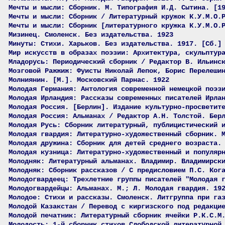
Мечты и мысли: Сборник. М. Типография И.Д. Сытина. [1
Мечты и мысли: Сборник / Литературный кружок К.У.М.О.
Мечты и мысли: Сборник [литературного кружка К.У.М.О.
Мизинец. Смоленск. Без издательства. 1923
Минуты: Стихи. Харьков. Без издательства. 1917. [Сб.]
Мир искусств в образах поэзии: Архитектура, скульптур
Младорусь: Периодический сборник / Редактор В. Ильинс
Мозговой Ражжиж: Фуисты Николай Лепок, Борис Перелеши
Молниянин. [М.]. Московский Парнас. 1922
Молодая Германия: Антология современной немецкой поэз
Молодая Ирландия: Рассказы современных писателей Ирла
Молодая Россия. [Берлин]. Издание культурно-просветит
Молодая Россия: Альманах / Редактор А.Н. Толстой. Бер
Молодая Русь: Сборник литературный, публицистический 
Молодая гвардия: Литературно-художественный сборник. 
Молодая дружина: Сборник для детей среднего возраста.
Молодая кузница: Литературно-художественный и популяр
Молодняк: Литературный альманах. Владимир. Владимирск
Молодняк: Сборник рассказов / С предисловием П.С. Ког
Молодогвардеец: Трехлетние группы писателей "Молодая 
Молодогвардейцы: Альманах. М.; Л. Молодая гвардия. 19
Молодое: Стихи и рассказы. Смоленск. Литгруппа при га
Молодой Казакстан / Перевод с киргизского под редакци
Молодой печатник: Литературный сборник ячейки Р.К.С.М
Молодость: 1-й сборник стихов Слободской литературной