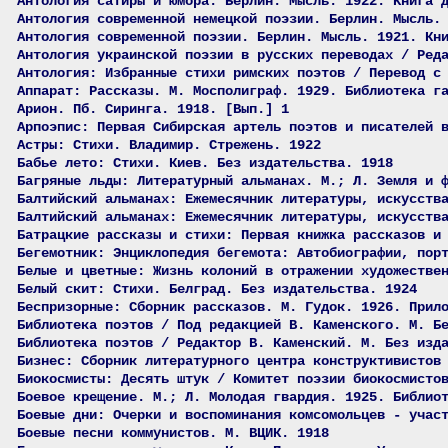
Антология сатиры и юмора. Берлин. Мысль. 1922. Книга 
Антология современной немецкой поэзии. Берлин. Мысль.
Антология современной поэзии. Берлин. Мысль. 1921. Кн
Антология украинской поэзии в русских переводах / Ред
Антология: Избранные стихи римских поэтов / Перевод с
Аппарат: Рассказы. М. Мосполиграф. 1929. Библиотека г
Арион. Пб. Сиринга. 1918. [Вып.] 1
Арпоэпис: Первая Сибирская артель поэтов и писателей 
Астры: Стихи. Владимир. Стрежень. 1922
Бабье лето: Стихи. Киев. Без издательства. 1918
Багряные льды: Литературный альманах. М.; Л. Земля и 
Балтийский альманах: Ежемесячник литературы, искусств
Балтийский альманах: Ежемесячник литературы, искусств
Батрацкие рассказы и стихи: Первая книжка рассказов и
Бегемотник: Энциклопедия бегемота: Автобиографии, пор
Белые и цветные: Жизнь колоний в отражении художестве
Белый скит: Стихи. Белград. Без издательства. 1924
Беспризорные: Сборник рассказов. М. Гудок. 1926. Прил
Библиотека поэтов / Под редакцией В. Каменского. М. Б
Библиотека поэтов / Редактор В. Каменский. М. Без изд
Бизнес: Сборник литературного центра конструктивистов
Биокосмисты: Десять штук / Комитет поэзии биокосмисто
Боевое крещение. М.; Л. Молодая гвардия. 1925. Библио
Боевые дни: Очерки и воспоминания комсомольцев - учас
Боевые песни коммунистов. М. ВЦИК. 1918