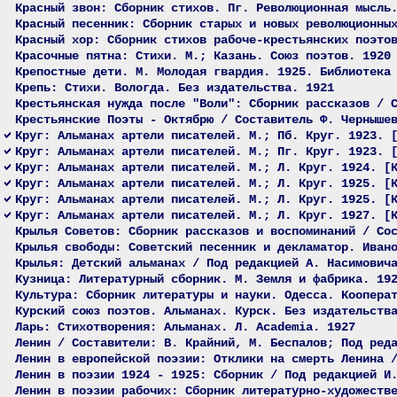
Красный звон: Сборник стихов. Пг. Революционная мысль
Красный песенник: Сборник старых и новых революционны
Красный хор: Сборник стихов рабоче-крестьянских поэто
Красочные пятна: Стихи. М.; Казань. Союз поэтов. 1920
Крепостные дети. М. Молодая гвардия. 1925. Библиотека
Крепь: Стихи. Вологда. Без издательства. 1921
Крестьянская нужда после "Воли": Сборник рассказов / 
Крестьянские Поэты - Октябрю / Составитель Ф. Черныше
Круг: Альманах артели писателей. М.; Пб. Круг. 1923. 
Круг: Альманах артели писателей. М.; Пг. Круг. 1923. 
Круг: Альманах артели писателей. М.; Л. Круг. 1924. [
Круг: Альманах артели писателей. М.; Л. Круг. 1925. [
Круг: Альманах артели писателей. М.; Л. Круг. 1925. [
Круг: Альманах артели писателей. М.; Л. Круг. 1927. [
Крылья Советов: Сборник рассказов и воспоминаний / Со
Крылья свободы: Советский песенник и декламатор. Иван
Крылья: Детский альманах / Под редакцией А. Насимович
Кузница: Литературный сборник. М. Земля и фабрика. 19
Культура: Сборник литературы и науки. Одесса. Коопера
Курский союз поэтов. Альманах. Курск. Без издательств
Ларь: Стихотворения: Альманах. Л. Academia. 1927
Ленин / Составители: В. Крайний, М. Беспалов; Под ред
Ленин в европейской поэзии: Отклики на смерть Ленина 
Ленин в поэзии 1924 - 1925: Сборник / Под редакцией И
Ленин в поэзии рабочих: Сборник литературно-художеств