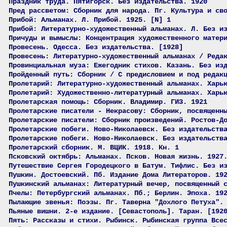
Праздник труда. Пятигорск. Без издательства. 1920
Пред рассветом: Сборник для народа. Пг. Культура и св
Прибой: Альманах. Л. Прибой. 1925. [N] 1
Прибой: Литературно-художественный альманах. Л. Без и
Причуды и вымыслы: Концентрация художественного матер
Провесень. Одесса. Без издательства. [1928]
Провесень: Литературно-художественный альманах / Реда
Провинциальная муза: Ежегодник стихов. Казань. Без из
Пройденный путь: Сборник / С предисловием и под редак
Пролетарий: Литературно-художественный альманах. Харь
Пролетарий: Художественно-литературный альманах. Харь
Пролетарская помощь: Сборник. Владимир. ГИЗ. 1921
Пролетарские писатели - Некрасову: Сборник, посвященн
Пролетарские писатели: Сборник произведений. Ростов-Д
Пролетарские побеги. Ново-Николаевск. Без издательств
Пролетарские побеги. Ново-Николаевск. Без издательств
Пролетарский сборник. М. ВЦИК. 1918. Кн. 1
Псковский октябрь: Альманах. Псков. Новая жизнь. 1927
Путешествие Сергея Городецкого в Батум. Тифлис. Без и
Пушкин. Достоевский. Пб. Издание Дома Литераторов. 19
Пушкинский альманах: Литературный вечер, посвященный 
Пчелы: Петербургский альманах. Пб.; Берлин. Эпоха. 19
Пылающие звенья: Поэзы. Пг. Таверна "Дохлого Петуха".
Пьяные вишни. 2-е издание. [Севастополь]. Таран. [192
Пять: Рассказы и стихи. Рыбинск. Рыбинская группа Все