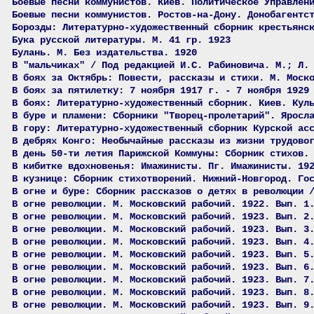
Боевые песни коммунистов. Киев. Политическое Управлен
Боевые песни коммунистов. Ростов-на-Дону. Донобагентс
Борозды: Литературно-художественный сборник крестьянс
Бука русской литературы. М. 41 гр. 1923
Булань. М. Без издательства. 1920
В "мальчиках" / Под редакцией И.С. Рабиновича. М.; Л.
В боях за Октябрь: Повести, рассказы и стихи. М. Моск
В боях за пятилетку: 7 ноября 1917 г. - 7 ноября 1929
В боях: Литературно-художественный сборник. Киев. Кул
В буре и пламени: Сборники "Творец-пролетарий". Яросл
В гору: Литературно-художественный сборник Курской ас
В дебрях Конго: Необычайные рассказы из жизни трудово
В день 50-ти летия Парижской Коммуны: Сборник стихов.
В кибитке вдохновенья: Имажинисты. Пг. Имажинисты. 19
В кузнице: Сборник стихотворений. Нижний-Новгород. Го
В огне и буре: Сборник рассказов о детях в революции 
В огне революции. М. Московский рабочий. 1922. Вып. 1
В огне революции. М. Московский рабочий. 1923. Вып. 2
В огне революции. М. Московский рабочий. 1923. Вып. 3
В огне революции. М. Московский рабочий. 1923. Вып. 4
В огне революции. М. Московский рабочий. 1923. Вып. 5
В огне революции. М. Московский рабочий. 1923. Вып. 6
В огне революции. М. Московский рабочий. 1923. Вып. 7
В огне революции. М. Московский рабочий. 1923. Вып. 8
В огне революции. М. Московский рабочий. 1923. Вып. 9