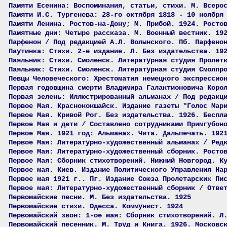
Памяти Есенина: Воспоминания, статьи, стихи. М. Всеро
Памяти И.С. Тургенева: 28-го октября 1818 - 10 ноября
Памяти Ленина. Ростов-на-Дону; М. Прибой. 1924. Росто
Памятные дни: Четыре рассказа. М. Военный вестник. 19
Парфенон / Под редакцией А.Л. Волынского. Пб. Парфено
Паутинка: Стихи. 2-е издание. Л. Без издательства. 19
Паяльник: Стихи. Смоленск. Литературная студия Пролет
Паяльник: Стихи. Смоленск. Литературная студия Смолпр
Певцы Человеческого: Хрестоматия немецкого экспрессио
Первая годовщина смерти Владимира Галактионовича Коро
Первая зелень: Иллюстрированный альманах / Под редакц
Первое Мая. Краснококшайск. Издание газеты "Голос Мар
Первое Мая. Кривой Рог. Без издательства. 1926. Беспл
Первое Мая и дети / Составлено сотрудниками Примгубон
Первое Мая. 1921 год: Альманах. Чита. Дальпечать. 192
Первое Мая: Литературно-художественный альманах / Ред
Первое Мая: Литературно-художественный сборник. Росто
Первое Мая: Сборник стихотворений. Нижний Новгород. К
Первое мая. Киев. Издание Политического Управления На
Первое мая 1921 г.. Пг. Издание Союза Пролетарских Пи
Первое мая: Литературно-художественный сборник / Отве
Первомайские песни. М. Без издательства. 1925
Первомайские стихи. Одесса. Коммунист. 1924
Первомайский звон: 1-ое мая: Сборник стихотворений. Л
Первомайский песенник. М. Труд и Книга. 1926. Московс