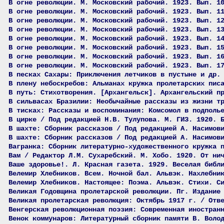
В огне революции. М. Московский рабочий. 1923. Вып. 1
В огне революции. М. Московский рабочий. 1923. Вып. 1
В огне революции. М. Московский рабочий. 1923. Вып. 1
В огне революции. М. Московский рабочий. 1923. Вып. 1
В огне революции. М. Московский рабочий. 1923. Вып. 1
В огне революции. М. Московский рабочий. 1923. Вып. 1
В огне революции. М. Московский рабочий. 1923. Вып. 1
В огне революции. М. Московский рабочий. 1923. Вып. 1
В песках Сахары: Приключения летчиков в пустыне и др.
В плену небоскребов: Альманах кружка пролетарских пис
В путь: Стихотворения. [Архангельск]. Архангельский п
В сильвасах Бразилии: Необычайные рассказы из жизни т
В тисках: Рассказы и воспоминания: Комсомол в подполь
В цирке / Под редакцией Н.В. Тулупова. М. ГИЗ. 1920. 
В шахте: Сборник рассказов / Под редакцией А. Насимов
В шахте: Сборник рассказов / Под редакцией А. Насимов
Вагранка: Сборник литературно-художественного кружка 
Вам / Редактор Л.М. Сухаребский. М. Хобо. 1920. От ни
Ваше здоровье!. Л. Красная газета. 1929. Веселая библ
Велемир Хлебников. Всем. Ночной бал. Альвэк. Нахлебни
Велемир Хлебников. Настоящее: Поэма. Альвэк. Стихи. С
Великая Годовщина пролетарской революции. Пг. Издание
Великая пролетарская революция: Октябрь 1917 г. / Отв
Венгерская революционная поэзия: Современная иностран
Венок коммунаров: Литературный сборник памяти В. Воло