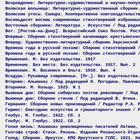
Возрождение: Литературно-художественный и научно-попу
Волжская вольница: Литературно-художественный сборник
Волжские утесы. Самара. Кооперативное книгоиздательст
Восемьдесят восемь современных стихотворений избранны
Восточные сборники: Литература - Искусство / Под реда
Вот. [Ростов-на-Дону]. Всероссийский Союз Поэтов. Рос
Впервые: Сборник стихотворений начинающих крестьянски
Вперед: Художественно-литературный сборник Херсонской
Времена года в русской поэзии: Сборник стихотворений 
Времена года в русской поэзии: Сборник стихотворений 
Временник. М. Без издательства. 1917
Временник. Без места. Без издательства. 1917. Вып. 2
Временник. М. Василиск и Ольга. 1918. Вып. 4
Вседурь: Рукавица современью. [Пг.]. Без издательства
Вторник: Альманах / Под редакцией Н. Погодина. Павлов
Вторники. М. Кольцо. 1923. N 1
Вьюжные дни: Сборник сибирских поэтов революции / Под
Вьюжные дни: Сборник стихов / Под редакцией В. Итина.
Германия: Сборник новых произведений / Редактор Р.А. 
Гермес: Ежегодник искусства и гуманитарного знания / 
Глобус. М. Глобус. 1922. Сб. 1
Глобус. М. Глобус. 1922. Сб. 2
Голая жизнь: Альманах революционных писателей Латвии,
Голгофа строф: Стихи. Рязань. Издание Рязанского Отде
Голод: Сборник. Иркутск. КПО Иркутского ГСПС. 1921. Н