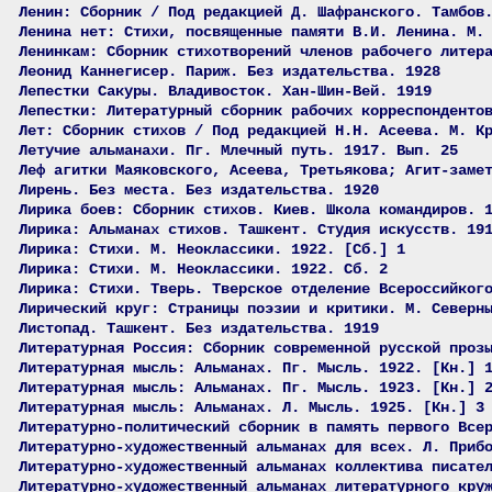
Ленин: Сборник / Под редакцией Д. Шафранского. Тамбов
Ленина нет: Стихи, посвященные памяти В.И. Ленина. М.
Ленинкам: Сборник стихотворений членов рабочего литер
Леонид Каннегисер. Париж. Без издательства. 1928
Лепестки Сакуры. Владивосток. Хан-Шин-Вей. 1919
Лепестки: Литературный сборник рабочих корреспонденто
Лет: Сборник стихов / Под редакцией Н.Н. Асеева. М. К
Летучие альманахи. Пг. Млечный путь. 1917. Вып. 25
Леф агитки Маяковского, Асеева, Третьякова; Агит-заме
Лирень. Без места. Без издательства. 1920
Лирика боев: Сборник стихов. Киев. Школа командиров. 
Лирика: Альманах стихов. Ташкент. Студия искусств. 19
Лирика: Стихи. М. Неоклассики. 1922. [Сб.] 1
Лирика: Стихи. М. Неоклассики. 1922. Сб. 2
Лирика: Стихи. Тверь. Тверское отделение Всероссийког
Лирический круг: Страницы поэзии и критики. М. Северн
Листопад. Ташкент. Без издательства. 1919
Литературная Россия: Сборник современной русской проз
Литературная мысль: Альманах. Пг. Мысль. 1922. [Кн.] 
Литературная мысль: Альманах. Пг. Мысль. 1923. [Кн.] 
Литературная мысль: Альманах. Л. Мысль. 1925. [Кн.] 3
Литературно-политический сборник в память первого Все
Литературно-художественный альманах для всех. Л. Приб
Литературно-художественный альманах коллектива писате
Литературно-художественный альманах литературного кру