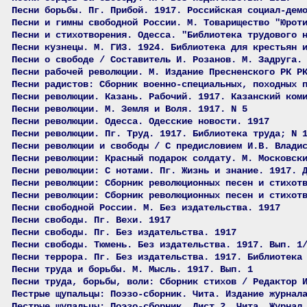
Песни борьбы. Пг. Прибой. 1917. Российская социал-дем
Песни и гимны свободной России. М. Товарищество "Юрот
Песни и стихотворения. Одесса. "Библиотека трудового 
Песни кузнецы. М. ГИЗ. 1924. Библиотека для крестьян 
Песни о свободе / Составитель И. Розанов. М. Задруга.
Песни рабочей революции. М. Издание Пресненского РК Р
Песни радистов: Сборник военно-специальных, походных 
Песни революции. Казань. Рабочий. 1917. Казанский ком
Песни революции. М. Земля и Воля. 1917. N 5
Песни революции. Одесса. Одесские новости. 1917
Песни революции. Пг. Труд. 1917. Библиотека труда; N 
Песни революции и свободы / С предисловием И.В. Влади
Песни революции: Красный подарок солдату. М. Московск
Песни революции: С нотами. Пг. Жизнь и знание. 1917. 
Песни революции: Сборник революционных песен и стихот
Песни революции: Сборник революционных песен и стихот
Песни свободной России. М. Без издательства. 1917
Песни свободы. Пг. Вехи. 1917
Песни свободы. Пг. Без издательства. 1917
Песни свободы. Тюмень. Без издательства. 1917. Вып. 1
Песни террора. Пг. Без издательства. 1917. Библиотека
Песни труда и борьбы. М. Мысль. 1917. Вып. 1
Песни труда, борьбы, воли: Сборник стихов / Редактор 
Пестрые щупальцы: Поэзо-сборник. Чита. Издание журнал
Пестрые щупальцы: Поэзо-сборник. Лист 2. Чита. Журнал