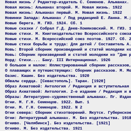
Новая жизнь / Редактор-издатель С. Семенов. Альманах.
Новая жизнь: Альманах второй. М. Новая жизнь. 1922
Новая жизнь: Альманах первый. М. Новая жизнь. 1922
Новинки Запада: Альманах / Под редакцией Е. Ланна. М.
Новые берега. М. ГИЗ. 1924. Сб. 1
Новые сказки / Собрал Г.Д. Деев-Хомяковский. М. ГИЗ. 
Новые стихи. М. Книгоиздательство Всероссийского союз
Новые стихи. М. Всероссийский союз поэтов. 1927. Сб. 
Новые стихи борьбы и труда: Для детей / Составитель А
Новь: Второй сборник произведений и статей молодежи к
Новь: Сборник произведений и статей молодежи ко "Дню 
Норд: Стихи.... Баку. III Интернационал. 1926
О большом и малом: Иллюстрированный сборник рассказов
О плавающих и путешествующих: Сборник рассказов. М. М
Оазис. Кашин. Без издательства. 1920
Обвалы сердца. [Севастополь]. Таран. [1920]
Образ Ахматовой: Антология / Редакция и вступительная
Образ Ахматовой: Антология. 2-е издание / Редакция и 
Образы: Литературно-художественный альманах. Пг. Изда
Огни. М. Г.Н. Семенцов. 1922. Вып. 1
Огни. М. Г.Н. Семенцов. 1922. N 2
Огни севера: Сборник стихотворений. Якутск. Губернско
Огни: Литературный альманах. М. Без издательства. 191
Огниво. [Челябинск]. Без издательства. [1921]
Огниво. М. Без издательства. 1921