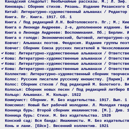
Канадский следопыт: Необычайные рассказы. М.; Л. Зиф.
Киноварь: Сборник стихов. Рязань. Издание Рязанского 
Китай: Литературно-художественный альманах / Редактор
Книга. Пг. Книга. 1917. Сб. 1
Книга / Под редакцией Л.Н. Войтоловского. Пг.; М.; Ки
Книга о Леониде Андрееве. 2-е, дополненное издание. Б
Книга о Леониде Андрееве: Воспоминания. Пб.; Берлин. 
Книга о голоде: Экономический, бытовой, литературно-х
Ковчег: Альманах поэтов. Феодосия. Издание группы поэ
Ковчег: Сборник Союза русских писателей в Чехословаки
Ковш: Литературно-художественные альманахи / Ответств
Ковш: Литературно-художественные альманахи / Ответств
Ковш: Литературно-художественные альманахи / Ответств
Ковш: Литературно-художественные альманахи / Ответств
Коллектив: Литературно-художественный сборник творчес
Колос: Русские писатели русскому юношеству. [Париж]. 
Колос: Сборник стихов / Под редакцией М. Болотного. В
Колосья: Сборник новых песен / Под редакцией литбюро 
Кольцо: Альманах. М. Кольцо. 1922
Коммунист: Сборник. М. Без издательства. 1917. Вып. 1
Комсомол: Новый быт рабочей молодежи. Л. Молодая гвар
Конница бурь: Второй сборник имажинистов. [М.]. Див. 
Конница бурь: Стихи. М. Без издательства. 1920
Конский сад: Вся банда: Имажинисты. М. Без издательст
Конь и лани. [Ейск]. Весенний коллектив. 1921