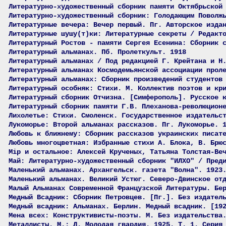
Литературно-художественный сборник памяти Октябрьской
Литературно-художественный сборник: Голодающим Поволж
Литературные вечера: Вечер первый. Пг. Авторское изда
Литературные шушу(т)ки: Литературные секреты / Редакт
Литературный Ростов - памяти Сергея Есенина: Сборник 
Литературный альманах. Пб. Пролеткульт. 1918
Литературный альманах / Под редакцией Г. Крейтана и Н
Литературный альманах Космодемьянской ассоциации прол
Литературный альманах: Сборник произведений студентов
Литературный особняк: Стихи. М. Коллектив поэтов и кр
Литературный сборник Отчизна. [Симферополь]. Русское 
Литературный сборник памяти Г.В. Плеханова-революцион
Лихолетье: Стихи. Смоленск. Государственное издательс
Лукоморье: Второй альманах рассказов. Пг. Лукоморье. 
Любовь к ближнему: Сборник рассказов украинских писат
Любовь многоцветная: Избранные стихи А. Блока, В. Брю
Мiр и остальное: Алексей Крученых, Татьяна Толстая-Ве
Май: Литературно-художественный сборник "ИЛХО" / Пред
Маленький альманах. Архангельск. газета "Волна". 1923
Маленький альманах. Великий Устюг. Северо-Двинское от
Малый Альманах Современной Французской Литературы. Бе
Медный Всадник: Сборник Петровцев. [Пг.]. Без издател
Медный всадник: Альманах. Берлин. Медный всадник. [19
Мена всех: Конструктивисты-поэты. М. Без издательства
Металлисты. М.; Л. Молодая гвардия. 1925. Т. 1. Серия