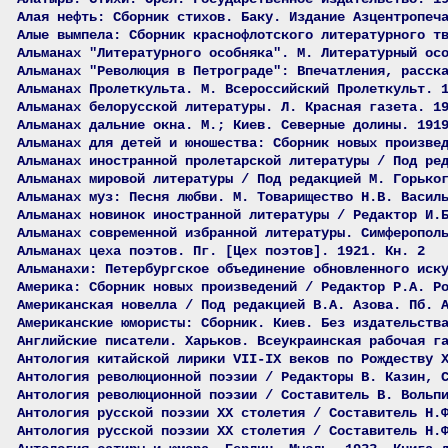
Алая нефть: Сборник стихов. Баку. Издание Азцентропеч
Алые вымпела: Сборник краснофлотского литературного т
Альманах "Литературного особняка". М. Литературный ос
Альманах "Революция в Петрограде": Впечатления, расск
Альманах Пролеткульта. М. Всероссийский Пролеткульт. 
Альманах белорусской литературы. Л. Красная газета. 1
Альманах дальние окна. М.; Киев. Северные долины. 191
Альманах для детей и юношества: Сборник новых произве
Альманах иностранной пролетарской литературы / Под ре
Альманах мировой литературы / Под редакцией М. Горько
Альманах муз: Песня любви. М. Товарищество Н.В. Васил
Альманах новинок иностранной литературы / Редактор И.
Альманах современной избранной литературы. Симферопол
Альманах цеха поэтов. Пг. [Цех поэтов]. 1921. Кн. 2
Альманахи: Петербургское объединение обновленного иск
Америка: Сборник новых произведений / Редактор Р.А. Р
Американская новелла / Под редакцией В.А. Азова. Пб. 
Американские юмористы: Сборник. Киев. Без издательств
Английские писатели. Харьков. Всеукраинская рабочая г
Антология китайской лирики VII-IX веков по Рождеству 
Антология революционной поэзии / Редакторы В. Казин, 
Антология революционной поэзии / Составитель В. Вольп
Антология русской поэзии ХХ столетия / Составитель Н.
Антология русской поэзии ХХ столетия / Составитель Н.