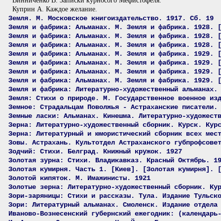
Винниченко В. Записки курносого Мефистофеля.
Куприн А. Каждое желание.
Земля. М. Московское книгоиздательство. 1917. Сб. 19
Земля и фабрика: Альманах. М. Земля и фабрика. 1928. 
Земля и фабрика: Альманах. М. Земля и фабрика. 1928. 
Земля и фабрика: Альманах. М. Земля и фабрика. 1928. 
Земля и фабрика: Альманах. М. Земля и фабрика. 1929. 
Земля и фабрика: Альманах. М. Земля и фабрика. 1929. 
Земля и фабрика: Альманах. М. Земля и фабрика. 1929. 
Земля и фабрика: Альманах. М. Земля и фабрика. 1929. 
Земля и фабрика: Литературно-художественный альманах.
Земля: Стихи о природе. М. Государственное военное из
Земное: Страдальцам Поволжья - Астраханские писатели.
Земные ласки: Альманах. Кинешма. Литературно-художест
Зерна: Литературно-художественный сборник. Курск. Кур
Зерна: Литературный и юмористический сборник всех мес
Зовы. Астрахань. Культотдел Астраханского губпрофсове
Зодчий: Стихи. Белград. Книжный кружок. 1927
Золотая зурна: Стихи. Владикавказ. Красный Октябрь. 1
Золотая кумирня. Часть 1. [Киев]. [Золотая кумирня]. 
Золотой кипяток. М. Имажинисты. 1921
Золотые зерна: Литературно-художественный сборник. Ку
Зори-заряницы: Стихи и рассказы. Тула. Издание Тульск
Зори: Литературный альманах. Смоленск. Издание отдела
Иваново-Вознесенский губернский ежегодник: (календарь