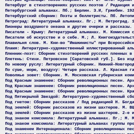
Петербург в стихотворениях русских поэтов / Редакция 
Петербургский альманах. Пб.; Берлин. З.И, Гржебин. 19
Петербургский сборник: Поэты и беллетристы. Пб. Летоп
Петроград: Литературный альманах. Пг.; М. Петроград. 
Пионеры воздушного океана и другие очерки и рассказы.
Писатели - Крыму: Литературный альманах. М. Комиссия 
Писатели об искусстве и о себе. М.; Л. Книгоиздательс
Плавильня слов. М. Кни-во "Имажинисты" при Всероссийс
Пламя: Литературно-художественный иллюстрированный ал
Пленник-поэт: Сборник стихотворений русских пленных в
Плетень: Стихи. Петровское [Саратовской губ.]. Без из
По новому руслу: Литературный сборник. Нижний-Новгоро
По суше, морю, воздуху: Четыре рассказа. Л. Красная г
Поволжье зовет: Сборник. М. Московская губернская ком
Под Красным знаменем: Сборник революционных песен. Ар
Под Красным знаменем: Сборник революционных песен. Ар
Под Красным знаменем: Сборник революционных песен. Кр
Под Пятикрылой Звездой: Литературно-художественный сб
Под гнетом: Сборник рассказов / Под редакцией Н. Богд
Под землей: Сборник рассказов из жизни шахтеров. М. В
Под землей: Сборник рассказов из жизни шахтеров. 2-е 
Под знаком комсомола: Литературный альманах. Пг.; М. 
Под знаком комсомола: Литературный альманах группы пр
Под знаменем Интернационала: Сборник революционных пе