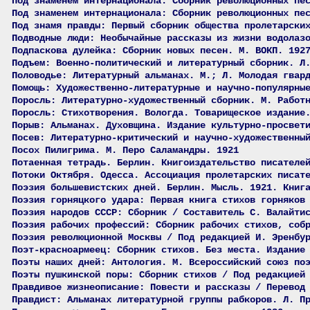
Под знаменем интернационала: Сборник революционных пе
Под знаменем интернационала: Сборник революционных пе
Под знамя правды: Первый сборник общества пролетарски
Подводные люди: Необычайные рассказы из жизни водолаз
Подпаскова дулейка: Сборник новых песен. М. ВОКП. 192
Подъем: Военно-политический и литературный сборник. Л
Половодье: Литературный альманах. М.; Л. Молодая гвар
Помощь: Художественно-литературные и научно-популярны
Поросль: Литературно-художественный сборник. М. Работ
Поросль: Стихотворения. Вологда. Товарищеское издание
Порыв: Альманах. Духовщина. Издание культурно-просвет
Посев: Литературно-критический и научно-художественны
Посох Пилигрима. М. Перо Саламандры. 1921
Потаенная тетрадь. Берлин. Книгоиздательство писателе
Потоки Октября. Одесса. Ассоциация пролетарских писат
Поэзия большевистских дней. Берлин. Мысль. 1921. Книг
Поэзия горняцкого удара: Первая книга стихов горняков
Поэзия народов СССР: Сборник / Составитель С. Валайти
Поэзия рабочих профессий: Сборник рабочих стихов, соб
Поэзия революционной Москвы / Под редакцией И. Эренбу
Поэт-красноармеец: Сборник стихов. Без места. Издание
Поэты наших дней: Антология. М. Всероссийский союз по
Поэты пушкинской поры: Сборник стихов / Под редакцией
Правдивое жизнеописание: Повести и рассказы / Перевод
Правдист: Альманах литературной группы рабкоров. Л. П