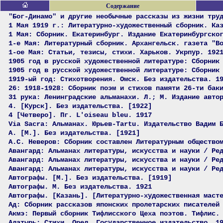
Содержание
"Бог-Динамо" и другие необычные рассказы из жизни тру
1 Мая 1919 г.: Литературно-художественный сборник. Ка
1 Мая: Сборник. Екатеринбург. Издание Екатеринбургско
1-е Мая: Литературный сборник. Архангельск. газета "В
1-ое Мая: Статьи, тезисы, стихи. Харьков. Укрпур. 192
1905 год в русской художественной литературе: Сборник
1905 год в русской художественной литературе: Сборник
1919-ый год: Стихотворения. Омск. Без издательства. 1
26: 1918-1928: Сборник поэм и стихов памяти 26-ти бак
31 рука: Ленинградские альманахи. Л.; М. Издание авто
4. [Курск]. Без издательства. [1922]
4 [Четверо]. Пг. L'oiseau bleu. 1917
Via Sacra: Альманах. Юрьев-Tartu. Издательство Вадим 
А. [М.]. Без издательства. [1921]
А.С. Неверов: Сборник составлен Литературным общество
Авангард: Альманах литературы, искусства и науки / Ре
Авангард: Альманах литературы, искусства и науки / Ре
Авангард: Альманах литературы, искусства и науки / Ре
Автографы. [М.]. Без издательства. [1919]
Автографы. М. Без издательства. 1921
Автографы. [Казань]. [Литературно-художественная маст
Ад: Сборник рассказов японских пролетарских писателей
Акмэ: Первый сборник Тифлисского Цеха поэтов. Тифлис.
Алатырь: Стихи. Орел. Государственное издательство. 1