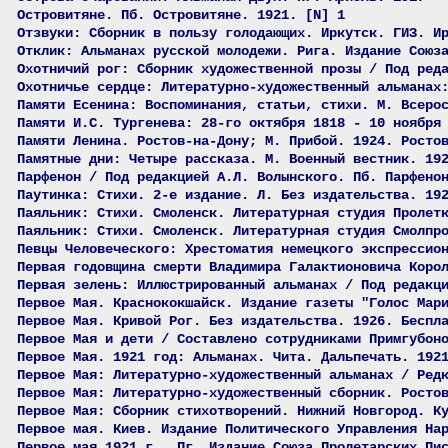
Островитяне. Пб. Островитяне. 1921. [N] 1
Отзвуки: Сборник в пользу голодающих. Иркутск. ГИЗ. И
Отклик: Альманах русской молодежи. Рига. Издание Союз
Охотничий рог: Сборник художественной прозы / Под ред
Охотничье сердце: Литературно-художественный альманах
Памяти Есенина: Воспоминания, статьи, стихи. М. Всеро
Памяти И.С. Тургенева: 28-го октября 1818 - 10 ноября
Памяти Ленина. Ростов-на-Дону; М. Прибой. 1924. Росто
Памятные дни: Четыре рассказа. М. Военный вестник. 19
Парфенон / Под редакцией А.Л. Волынского. Пб. Парфено
Паутинка: Стихи. 2-е издание. Л. Без издательства. 19
Паяльник: Стихи. Смоленск. Литературная студия Пролет
Паяльник: Стихи. Смоленск. Литературная студия Смолпр
Певцы Человеческого: Хрестоматия немецкого экспрессио
Первая годовщина смерти Владимира Галактионовича Коро
Первая зелень: Иллюстрированный альманах / Под редакц
Первое Мая. Краснококшайск. Издание газеты "Голос Мар
Первое Мая. Кривой Рог. Без издательства. 1926. Беспл
Первое Мая и дети / Составлено сотрудниками Примгубон
Первое Мая. 1921 год: Альманах. Чита. Дальпечать. 192
Первое Мая: Литературно-художественный альманах / Ред
Первое Мая: Литературно-художественный сборник. Росто
Первое Мая: Сборник стихотворений. Нижний Новгород. К
Первое мая. Киев. Издание Политического Управления На
Первое мая 1921 г.. Пг. Издание Союза Пролетарских Пи