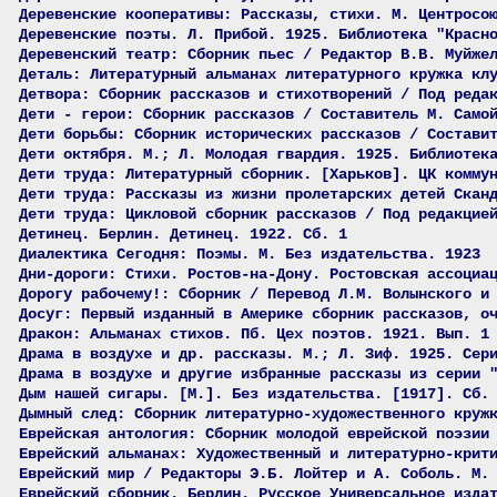
Деревенские кооперативы: Рассказы, стихи. М. Центросо
Деревенские поэты. Л. Прибой. 1925. Библиотека "Красн
Деревенский театр: Сборник пьес / Редактор В.В. Муйже
Деталь: Литературный альманах литературного кружка кл
Детвора: Сборник рассказов и стихотворений / Под реда
Дети - герои: Сборник рассказов / Составитель М. Само
Дети борьбы: Сборник исторических рассказов / Состави
Дети октября. М.; Л. Молодая гвардия. 1925. Библиотек
Дети труда: Литературный сборник. [Харьков]. ЦК комму
Дети труда: Рассказы из жизни пролетарских детей Скан
Дети труда: Цикловой сборник рассказов / Под редакцие
Детинец. Берлин. Детинец. 1922. Сб. 1
Диалектика Сегодня: Поэмы. М. Без издательства. 1923
Дни-дороги: Стихи. Ростов-на-Дону. Ростовская ассоциа
Дорогу рабочему!: Сборник / Перевод Л.М. Волынского и
Досуг: Первый изданный в Америке сборник рассказов, о
Дракон: Альманах стихов. Пб. Цех поэтов. 1921. Вып. 1
Драма в воздухе и др. рассказы. М.; Л. Зиф. 1925. Сер
Драма в воздухе и другие избранные рассказы из серии 
Дым нашей сигары. [М.]. Без издательства. [1917]. Сб.
Дымный след: Сборник литературно-художественного круж
Еврейская антология: Сборник молодой еврейской поэзии
Еврейский альманах: Художественный и литературно-крит
Еврейский мир / Редакторы Э.Б. Лойтер и А. Соболь. М.
Еврейский сборник. Берлин. Русское Универсальное изда