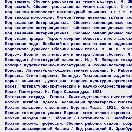
Под землей: Сборник рассказов из жизни шахтеров. М. В
Под землей: Сборник рассказов из жизни шахтеров. 2-е 
Под знаком комсомола: Литературный альманах. Пг.; М. 
Под знаком комсомола: Литературный альманах группы пр
Под знаменем Интернационала: Сборник революционных пе
Под знаменем интернационала: Сборник революционных пе
Под знаменем интернационала: Сборник революционных пе
Под знамя правды: Первый сборник общества пролетарски
Подводные люди: Необычайные рассказы из жизни водолаз
Подпаскова дулейка: Сборник новых песен. М. ВОКП. 192
Подъем: Военно-политический и литературный сборник. Л
Половодье: Литературный альманах. М.; Л. Молодая гвар
Помощь: Художественно-литературные и научно-популярны
Поросль: Литературно-художественный сборник. М. Работ
Поросль: Стихотворения. Вологда. Товарищеское издание
Порыв: Альманах. Духовщина. Издание культурно-просвет
Посев: Литературно-критический и научно-художественны
Посох Пилигрима. М. Перо Саламандры. 1921
Потаенная тетрадь. Берлин. Книгоиздательство писателе
Потоки Октября. Одесса. Ассоциация пролетарских писат
Поэзия большевистских дней. Берлин. Мысль. 1921. Книг
Поэзия горняцкого удара: Первая книга стихов горняков
Поэзия народов СССР: Сборник / Составитель С. Валайти
Поэзия рабочих профессий: Сборник рабочих стихов, соб
Поэзия революционной Москвы / Под редакцией И. Эренбу