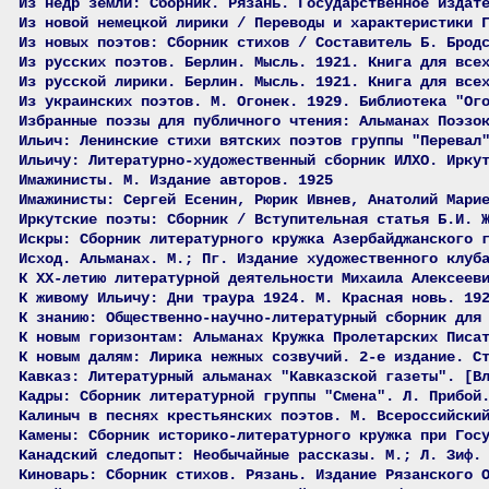
Из недр земли: Сборник. Рязань. Государственное издат
Из новой немецкой лирики / Переводы и характеристики 
Из новых поэтов: Сборник стихов / Составитель Б. Брод
Из русских поэтов. Берлин. Мысль. 1921. Книга для все
Из русской лирики. Берлин. Мысль. 1921. Книга для все
Из украинских поэтов. М. Огонек. 1929. Библиотека "Ог
Избранные поэзы для публичного чтения: Альманах Поэзо
Ильич: Ленинские стихи вятских поэтов группы "Перевал
Ильичу: Литературно-художественный сборник ИЛХО. Ирку
Имажинисты. М. Издание авторов. 1925
Имажинисты: Сергей Есенин, Рюрик Ивнев, Анатолий Мари
Иркутские поэты: Сборник / Вступительная статья Б.И. 
Искры: Сборник литературного кружка Азербайджанского 
Исход. Альманах. М.; Пг. Издание художественного клуб
К XX-летию литературной деятельности Михаила Алексеев
К живому Ильичу: Дни траура 1924. М. Красная новь. 19
К знанию: Общественно-научно-литературный сборник для
К новым горизонтам: Альманах Кружка Пролетарских Писа
К новым далям: Лирика нежных созвучий. 2-е издание. С
Кавказ: Литературный альманах "Кавказской газеты". [В
Кадры: Сборник литературной группы "Смена". Л. Прибой
Калиныч в песнях крестьянских поэтов. М. Всероссийски
Камены: Сборник историко-литературного кружка при Гос
Канадский следопыт: Необычайные рассказы. М.; Л. Зиф.
Киноварь: Сборник стихов. Рязань. Издание Рязанского 