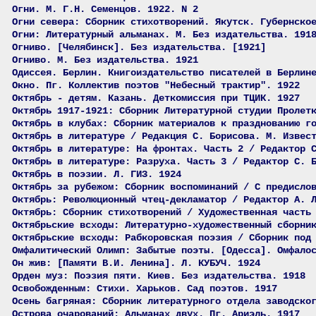
Огни. М. Г.Н. Семенцов. 1922. N 2
Огни севера: Сборник стихотворений. Якутск. Губернско
Огни: Литературный альманах. М. Без издательства. 191
Огниво. [Челябинск]. Без издательства. [1921]
Огниво. М. Без издательства. 1921
Одиссея. Берлин. Книгоиздательство писателей в Берлин
Окно. Пг. Коллектив поэтов "Небесный трактир". 1922
Октябрь - детям. Казань. Деткомиссия при ТЦИК. 1927
Октябрь 1917-1921: Сборник Литературной студии Пролет
Октябрь в клубах: Сборник материалов к празднованию г
Октябрь в литературе / Редакция С. Борисова. М. Извес
Октябрь в литературе: На фронтах. Часть 2 / Редактор 
Октябрь в литературе: Разруха. Часть 3 / Редактор С. 
Октябрь в поэзии. Л. ГИЗ. 1924
Октябрь за рубежом: Сборник воспоминаний / С предисло
Октябрь: Революционный чтец-декламатор / Редактор А. 
Октябрь: Сборник стихотворений / Художественная часть
Октябрьские всходы: Литературно-художественный сборни
Октябрьские всходы: Рабкоровская поэзия / Сборник под
Омфалитический Олимп: Забытые поэты. [Одесса]. Омфало
Он жив: [Памяти В.И. Ленина]. Л. КУБУЧ. 1924
Орден муз: Поэзия пяти. Киев. Без издательства. 1918
Освобожденным: Стихи. Харьков. Сад поэтов. 1917
Осень багряная: Сборник литературного отдела заводско
Острова очарований: Альманах двух. Пг. Ариэль. 1917