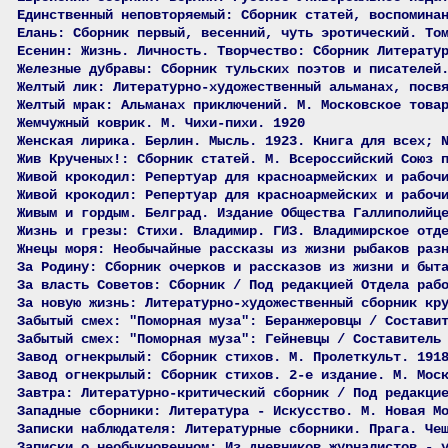
Единственный неповторяемый: Сборник статей, воспомина
Елань: Сборник первый, весенний, чуть эротический. То
Есенин: Жизнь. Личность. Творчество: Сборник Литерату
Железные дубравы: Сборник тульских поэтов и писателей
Желтый лик: Литературно-художественный альманах, посв
Желтый мрак: Альманах приключений. М. Московское това
Жемчужный коврик. М. Чихи-пихи. 1920
Женская лирика. Берлин. Мысль. 1923. Книга для всех; 
Жив Крученых!: Сборник статей. М. Всероссийский Союз 
Живой крокодил: Репертуар для красноармейских и рабоч
Живой крокодил: Репертуар для красноармейских и рабоч
Живым и гордым. Белград. Издание Общества Галлиполийц
Жизнь и грезы: Стихи. Владимир. ГИЗ. Владимирское отд
Жнецы моря: Необычайные рассказы из жизни рыбаков раз
За Родину: Сборник очерков и рассказов из жизни и быт
За власть Советов: Сборник / Под редакцией Отдела раб
За новую жизнь: Литературно-художественный сборник кр
Забытый смех: "Поморная муза": Беранжеровцы / Состави
Забытый смех: "Поморная муза": Гейневцы / Составитель
Завод огнекрылый: Сборник стихов. М. Пролеткульт. 191
Завод огнекрылый: Сборник стихов. 2-е издание. М. Мос
Завтра: Литературно-критический сборник / Под редакци
Западные сборники: Литература - Искусство. М. Новая М
Записки наблюдателя: Литературные сборники. Прага. Че
Записки о необыкновенном: Из дневников журналистов - 