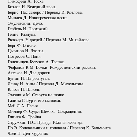
Тимофеев А. Тоска.
Козлов И. Вечерний звон.
Бернс. Нас семеро / Перевод И. Козлова.
Минаев Д. Новогреческая песня.
Омулевский. Дело.
Гербель Н. Прохожий.
Гейне. Разлука.
Рюккерт. У дверей / Перевод М. Михайлова.
Берг Ф. В поле.
Цыганов Н. Что ты...
Потресов С. Няня.
Голенищев-Кутузов А. Трепак.
Фофанов К.М. Волки: Рождественский рассказ.
Аксаков И. Две дороги.
Бунин И. На распутьи.
Ленау Н. Анна / Перевод Д. Михельсона.
Клюев Н. Плясея.
Стахович М. Старуха на печке.
Галина Г. Бур и его сыновья.
Мей Л.А. Песня.
Миллер Ф. Судья Шемяка: Сокращенно.
Глинка Ф. Тройка.
Стружкин Н.С. Правда: Южная легенда.
По Э. Колокольчики и колокола / Перевод К. Бальмонта.
Чаев Н. Дед-кудесник.