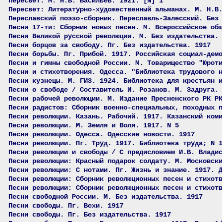
Пересвет. М. Н.В. Васильев. 1921. [N] 1
Пересвет: Литературно-художественный альманах. М. Н.В
Переславский поэзо-сборник. Переславль-Залесский. Без
Песни 17-ти: Сборник новых песен. М. Всероссийское об
Песни Великой русской революции. М. Без издательства.
Песни борцов за свободу. Пг. Без издательства. 1917
Песни борьбы. Пг. Прибой. 1917. Российская социал-дем
Песни и гимны свободной России. М. Товарищество "Юрот
Песни и стихотворения. Одесса. "Библиотека трудового 
Песни кузнецы. М. ГИЗ. 1924. Библиотека для крестьян 
Песни о свободе / Составитель И. Розанов. М. Задруга.
Песни рабочей революции. М. Издание Пресненского РК Р
Песни радистов: Сборник военно-специальных, походных 
Песни революции. Казань. Рабочий. 1917. Казанский ком
Песни революции. М. Земля и Воля. 1917. N 5
Песни революции. Одесса. Одесские новости. 1917
Песни революции. Пг. Труд. 1917. Библиотека труда; N 
Песни революции и свободы / С предисловием И.В. Влади
Песни революции: Красный подарок солдату. М. Московск
Песни революции: С нотами. Пг. Жизнь и знание. 1917. 
Песни революции: Сборник революционных песен и стихот
Песни революции: Сборник революционных песен и стихот
Песни свободной России. М. Без издательства. 1917
Песни свободы. Пг. Вехи. 1917
Песни свободы. Пг. Без издательства. 1917