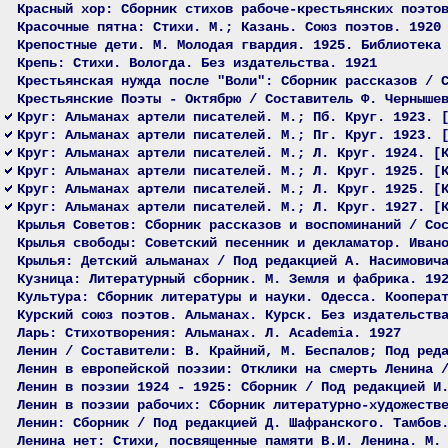
Красный хор: Сборник стихов рабоче-крестьянских поэто
Красочные пятна: Стихи. М.; Казань. Союз поэтов. 1920
Крепостные дети. М. Молодая гвардия. 1925. Библиотека
Крепь: Стихи. Вологда. Без издательства. 1921
Крестьянская нужда после "Воли": Сборник рассказов / 
Крестьянские Поэты - Октябрю / Составитель Ф. Черныше
Круг: Альманах артели писателей. М.; Пб. Круг. 1923. 
Круг: Альманах артели писателей. М.; Пг. Круг. 1923. 
Круг: Альманах артели писателей. М.; Л. Круг. 1924. [
Круг: Альманах артели писателей. М.; Л. Круг. 1925. [
Круг: Альманах артели писателей. М.; Л. Круг. 1925. [
Круг: Альманах артели писателей. М.; Л. Круг. 1927. [
Крылья Советов: Сборник рассказов и воспоминаний / Со
Крылья свободы: Советский песенник и декламатор. Иван
Крылья: Детский альманах / Под редакцией А. Насимович
Кузница: Литературный сборник. М. Земля и фабрика. 19
Культура: Сборник литературы и науки. Одесса. Коопера
Курский союз поэтов. Альманах. Курск. Без издательств
Ларь: Стихотворения: Альманах. Л. Academia. 1927
Ленин / Составители: В. Крайний, М. Беспалов; Под ред
Ленин в европейской поэзии: Отклики на смерть Ленина 
Ленин в поэзии 1924 - 1925: Сборник / Под редакцией И
Ленин в поэзии рабочих: Сборник литературно-художеств
Ленин: Сборник / Под редакцией Д. Шафранского. Тамбов
Ленина нет: Стихи, посвященные памяти В.И. Ленина. М.