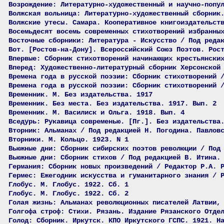
Возрождение: Литературно-художественный и научно-попу
Волжская вольница: Литературно-художественный сборник
Волжские утесы. Самара. Кооперативное книгоиздательст
Восемьдесят восемь современных стихотворений избранны
Восточные сборники: Литература - Искусство / Под реда
Вот. [Ростов-на-Дону]. Всероссийский Союз Поэтов. Рос
Впервые: Сборник стихотворений начинающих крестьянски
Вперед: Художественно-литературный сборник Херсонской
Времена года в русской поэзии: Сборник стихотворений 
Времена года в русской поэзии: Сборник стихотворений 
Временник. М. Без издательства. 1917
Временник. Без места. Без издательства. 1917. Вып. 2
Временник. М. Василиск и Ольга. 1918. Вып. 4
Вседурь: Рукавица современью. [Пг.]. Без издательства
Вторник: Альманах / Под редакцией Н. Погодина. Павлов
Вторники. М. Кольцо. 1923. N 1
Вьюжные дни: Сборник сибирских поэтов революции / Под
Вьюжные дни: Сборник стихов / Под редакцией В. Итина.
Германия: Сборник новых произведений / Редактор Р.А. 
Гермес: Ежегодник искусства и гуманитарного знания / 
Глобус. М. Глобус. 1922. Сб. 1
Глобус. М. Глобус. 1922. Сб. 2
Голая жизнь: Альманах революционных писателей Латвии,
Голгофа строф: Стихи. Рязань. Издание Рязанского Отде
Голод: Сборник. Иркутск. КПО Иркутского ГСПС. 1921. Н