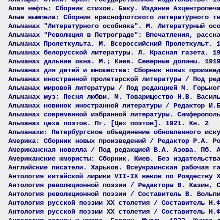
Алая нефть: Сборник стихов. Баку. Издание Азцентропеч
Алые вымпела: Сборник краснофлотского литературного т
Альманах "Литературного особняка". М. Литературный ос
Альманах "Революция в Петрограде": Впечатления, расск
Альманах Пролеткульта. М. Всероссийский Пролеткульт. 
Альманах белорусской литературы. Л. Красная газета. 1
Альманах дальние окна. М.; Киев. Северные долины. 191
Альманах для детей и юношества: Сборник новых произве
Альманах иностранной пролетарской литературы / Под ре
Альманах мировой литературы / Под редакцией М. Горько
Альманах муз: Песня любви. М. Товарищество Н.В. Васил
Альманах новинок иностранной литературы / Редактор И.
Альманах современной избранной литературы. Симферопол
Альманах цеха поэтов. Пг. [Цех поэтов]. 1921. Кн. 2
Альманахи: Петербургское объединение обновленного иск
Америка: Сборник новых произведений / Редактор Р.А. Р
Американская новелла / Под редакцией В.А. Азова. Пб. 
Американские юмористы: Сборник. Киев. Без издательств
Английские писатели. Харьков. Всеукраинская рабочая г
Антология китайской лирики VII-IX веков по Рождеству 
Антология революционной поэзии / Редакторы В. Казин, 
Антология революционной поэзии / Составитель В. Вольп
Антология русской поэзии ХХ столетия / Составитель Н.
Антология русской поэзии ХХ столетия / Составитель Н.