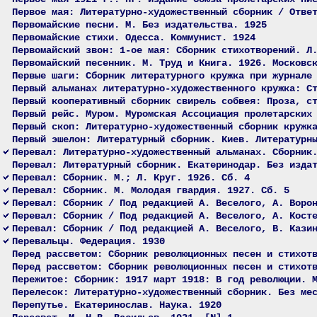
Первое мая: Литературно-художественный сборник / Отве
Первомайские песни. М. Без издательства. 1925
Первомайские стихи. Одесса. Коммунист. 1924
Первомайский звон: 1-ое мая: Сборник стихотворений. Л
Первомайский песенник. М. Труд и Книга. 1926. Московс
Первые шаги: Сборник литературного кружка при журнале
Первый альманах литературно-художественного кружка: С
Первый кооперативный сборник свирель собвея: Проза, с
Первый рейс. Муром. Муромская Ассоциация пролетарских
Первый скоп: Литературно-художественный сборник кружк
Первый эшелон: Литературный сборник. Киев. Литературн
Перевал: Литературно-художественный альманах. Сборник
Перевал: Литературный сборник. Екатеринодар. Без изда
Перевал: Сборник. М.; Л. Круг. 1926. Сб. 4
Перевал: Сборник. М. Молодая гвардия. 1927. Сб. 5
Перевал: Сборник / Под редакцией А. Веселого, А. Воро
Перевал: Сборник / Под редакцией А. Веселого, А. Кост
Перевал: Сборник / Под редакцией А. Веселого, В. Кази
Перевальцы. Федерация. 1930
Перед рассветом: Сборник революционных песен и стихот
Перед рассветом: Сборник революционных песен и стихот
Пережитое: Сборник: 1917 март 1918: В год революции. 
Перелесок: Литературно-художественный сборник. Без ме
Перепутье. Екатеринослав. Наука. 1920