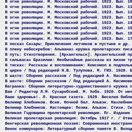
В огне революции. М. Московский рабочий. 1923. Вып. 1
В огне революции. М. Московский рабочий. 1923. Вып. 1
В огне революции. М. Московский рабочий. 1923. Вып. 1
В огне революции. М. Московский рабочий. 1923. Вып. 1
В огне революции. М. Московский рабочий. 1923. Вып. 1
В огне революции. М. Московский рабочий. 1923. Вып. 1
В огне революции. М. Московский рабочий. 1923. Вып. 1
В огне революции. М. Московский рабочий. 1923. Вып. 1
В песках Сахары: Приключения летчиков в пустыне и др.
В плену небоскребов: Альманах кружка пролетарских пис
В путь: Стихотворения. [Архангельск]. Архангельский п
В сильвасах Бразилии: Необычайные рассказы из жизни т
В тисках: Рассказы и воспоминания: Комсомол в подполь
В цирке / Под редакцией Н.В. Тулупова. М. ГИЗ. 1920. 
В шахте: Сборник рассказов / Под редакцией А. Насимов
В шахте: Сборник рассказов / Под редакцией А. Насимов
Вагранка: Сборник литературно-художественного кружка 
Вам / Редактор Л.М. Сухаребский. М. Хобо. 1920. От ни
Ваше здоровье!. Л. Красная газета. 1929. Веселая библ
Велемир Хлебников. Всем. Ночной бал. Альвэк. Нахлебни
Велемир Хлебников. Настоящее: Поэма. Альвэк. Стихи. С
Великая Годовщина пролетарской революции. Пг. Издание
Великая пролетарская революция: Октябрь 1917 г. / Отв
Венгерская революционная поэзия: Современная иностран
Венок коммунаров: Литературный сборник памяти В. Воло