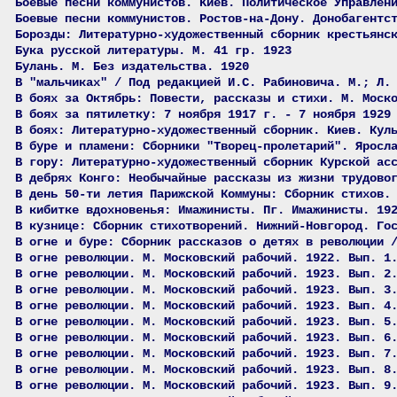
Боевые песни коммунистов. Киев. Политическое Управлен
Боевые песни коммунистов. Ростов-на-Дону. Донобагентс
Борозды: Литературно-художественный сборник крестьянс
Бука русской литературы. М. 41 гр. 1923
Булань. М. Без издательства. 1920
В "мальчиках" / Под редакцией И.С. Рабиновича. М.; Л.
В боях за Октябрь: Повести, рассказы и стихи. М. Моск
В боях за пятилетку: 7 ноября 1917 г. - 7 ноября 1929
В боях: Литературно-художественный сборник. Киев. Кул
В буре и пламени: Сборники "Творец-пролетарий". Яросл
В гору: Литературно-художественный сборник Курской ас
В дебрях Конго: Необычайные рассказы из жизни трудово
В день 50-ти летия Парижской Коммуны: Сборник стихов.
В кибитке вдохновенья: Имажинисты. Пг. Имажинисты. 19
В кузнице: Сборник стихотворений. Нижний-Новгород. Го
В огне и буре: Сборник рассказов о детях в революции 
В огне революции. М. Московский рабочий. 1922. Вып. 1
В огне революции. М. Московский рабочий. 1923. Вып. 2
В огне революции. М. Московский рабочий. 1923. Вып. 3
В огне революции. М. Московский рабочий. 1923. Вып. 4
В огне революции. М. Московский рабочий. 1923. Вып. 5
В огне революции. М. Московский рабочий. 1923. Вып. 6
В огне революции. М. Московский рабочий. 1923. Вып. 7
В огне революции. М. Московский рабочий. 1923. Вып. 8
В огне революции. М. Московский рабочий. 1923. Вып. 9