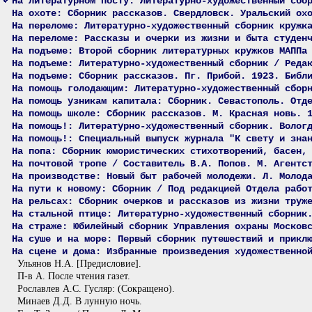
На литературном посту: Литературно-художественный сбо
На охоте: Сборник рассказов. Свердловск. Уральский ох
На переломе: Литературно-художественный сборник кружк
На переломе: Рассказы и очерки из жизни и быта студен
На подъеме: Второй сборник литературных кружков МАППа
На подъеме: Литературно-художественный сборник / Реда
На подъеме: Сборник рассказов. Пг. Прибой. 1923. Библ
На помощь голодающим: Литературно-художественный сбор
На помощь узникам капитала: Сборник. Севастополь. Отд
На помощь школе: Сборник рассказов. М. Красная новь. 
На помощь!: Литературно-художественный сборник. Волог
На помощь!: Специальный выпуск журнала "К свету и зна
На попа: Сборник юмористических стихотворений, басен,
На почтовой тропе / Составитель В.А. Попов. М. Агентс
На производстве: Новый быт рабочей молодежи. Л. Молод
На пути к новому: Сборник / Под редакцией Отдела рабо
На рельсах: Сборник очерков и рассказов из жизни труж
На стальной птице: Литературно-художественный сборник
На страже: Юбилейный сборник Управления охраны Москов
На суше и на море: Первый сборник путешествий и прикл
На сцене и дома: Избранные произведения художественно
Ульянов Н.А. [Предисловие].
П-в А. После чтения газет.
Рославлев А.С. Гусляр: (Сокращено).
Минаев Д.Д. В лунную ночь.