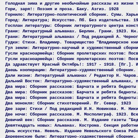
Голодная зима и другие необычайные рассказы из жизни 
Гори, заря!: Поэзия и проза. Баку. Азгиз. 1928
Горнило: Литературно-политический сборник. Сумы. Харь
Город: Литература; Искусство. Пб. Без издательства. 1
Госплан литературы: Сборник литературного центра конс
Грани: Литературный альманах. Берлин. Грани. 1923. Кн
Грани: Литературный альманах / Под редакцией А. Черно
Гудки: Стихи. Владимир. Товарищество "Владимирское кн
Гул земли: Литературно-научный и художественный сборн
Гусли красноармейца: Сборник пролетарских поэтов: Пос
Гусли красноармейца: Сборник пролетарских поэтов: Пос
Да здравствует Красный Октябрь!: 1917 - 1918. [Пг.]. 
Даешь кооперацию: Литературно-художественный сборник.
Дали жизни: Литературный альманах / Редактор Н. Чаров
Дальний Восток: Литературно-художественный альманах, 
Два мира: Сборник рассказов: Барчата и ребята бедноты
Два мира: Сборник рассказов: Барчата и ребята бедноты
Два мира: Сборник рассказов: Барчата и ребята бедноты
Два монокля: Сборник стихотворений. Пг. Север. 1923
Две зари: Стихи / Под редакцией И.Н. Новикова. М. Ник
Две ночи: Сборник рассказов. М. Мосполиграф. 1923. Вс
Девичий век: Сборник рассказов. М. Издание газеты "Бе
Девятнадцать новых: Альманах. Кострома. Секция работн
День искусства. Невель. Издание Невельского Союза Раб
Деревенские были: Литературно-художественный сборник.