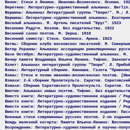
Венок: Стихи о Ленине. Иваново-Вознесенск. Основа. 19
Веретено: Литературно-художественный альманах. Berlin
Вершины: Альманах Литературной группы "Твори!". М.; Л
Вершины: Литературно-художественный альманах. Екатери
Веселый альманах. М. Артель писателей "Круг". 1923
Весенние Радуги. Козлов. Без издательства. 1922
Весенний салон поэтов. М. Зерна. 1918
Весенний семестр: Стихи. Смоленск. Арена. 1923
Ветвь: Сборник клуба московских писателей. М. Северны
Ветер Украины: Альманах ассоциации революционных русс
Вехи Октября: Литературно-художественный альманах. М.
Вечер памяти Владимира Ильича Ленина. Тифлис. Заккниг
Взлет: Альманах литературной группы "Твори". Л. Прибо
Взмах: Литературный сборник. Кинешма. Газета "Приволж
Взмах: Стихи и поэмы иваново-вознесенских поэтов. [Ив
Взмахи: 2-й сборник Пролеткульта. Саратов. Саратовски
Взмахи: Сборник Саратовского Пролеткульта. Саратов. С
Винтик: Альманах новых поэтов. Тифлис. Без издательст
Вместо книги: Литературно-художественное издание / Ре
Вместо книги: Литературно-художественное издание / Ре
Вместо книги: Литературно-художественное издание / Ре
Вместо книги: Литературно-художественное издание: Пас
Военные стихи современных русских поэтов. 2-ое издани
Вождь железной когорты: Памяти Ильича-Ленина: Воспоми
Возрождение: Литературно-художественный и научно-попу