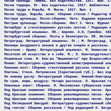
Песни свободы. Тюмень. Без издательства. 1917. Вып. 1
Песни террора. Пг. Без издательства. 1917. Библиотека
Песни труда и борьбы. М. Мысль. 1917. Вып. 1
Песни труда, борьбы, воли: Сборник стихов / Редактор 
Пестрые щупальцы: Поэзо-сборник. Чита. Издание журнал
Пестрые щупальцы: Поэзо-сборник. Лист 2. Чита. Журнал
Петербург в стихотворениях русских поэтов / Редакция 
Петербургский альманах. Пб.; Берлин. З.И, Гржебин. 19
Петербургский сборник: Поэты и беллетристы. Пб. Летоп
Петроград: Литературный альманах. Пг.; М. Петроград. 
Пионеры воздушного океана и другие очерки и рассказы.
Писатели - Крыму: Литературный альманах. М. Комиссия 
Писатели об искусстве и о себе. М.; Л. Книгоиздательс
Плавильня слов. М. Кни-во "Имажинисты" при Всероссийс
Пламя: Литературно-художественный иллюстрированный ал
Пленник-поэт: Сборник стихотворений русских пленных в
Плетень: Стихи. Петровское [Саратовской губ.]. Без из
По новому руслу: Литературный сборник. Нижний-Новгоро
По суше, морю, воздуху: Четыре рассказа. Л. Красная г
Поволжье зовет: Сборник. М. Московская губернская ком
Под Красным знаменем: Сборник революционных песен. Ар
Под Красным знаменем: Сборник революционных песен. Ар
Под Красным знаменем: Сборник революционных песен. Кр
Под Пятикрылой Звездой: Литературно-художественный сб
Под гнетом: Сборник рассказов / Под редакцией Н. Богд