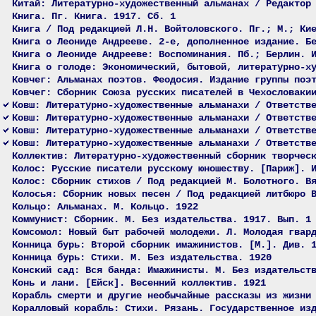
Китай: Литературно-художественный альманах / Редактор
Книга. Пг. Книга. 1917. Сб. 1
Книга / Под редакцией Л.Н. Войтоловского. Пг.; М.; Ки
Книга о Леониде Андрееве. 2-е, дополненное издание. Б
Книга о Леониде Андрееве: Воспоминания. Пб.; Берлин. 
Книга о голоде: Экономический, бытовой, литературно-х
Ковчег: Альманах поэтов. Феодосия. Издание группы поэ
Ковчег: Сборник Союза русских писателей в Чехословаки
Ковш: Литературно-художественные альманахи / Ответств
Ковш: Литературно-художественные альманахи / Ответств
Ковш: Литературно-художественные альманахи / Ответств
Ковш: Литературно-художественные альманахи / Ответств
Коллектив: Литературно-художественный сборник творчес
Колос: Русские писатели русскому юношеству. [Париж]. 
Колос: Сборник стихов / Под редакцией М. Болотного. В
Колосья: Сборник новых песен / Под редакцией литбюро 
Кольцо: Альманах. М. Кольцо. 1922
Коммунист: Сборник. М. Без издательства. 1917. Вып. 1
Комсомол: Новый быт рабочей молодежи. Л. Молодая гвар
Конница бурь: Второй сборник имажинистов. [М.]. Див. 
Конница бурь: Стихи. М. Без издательства. 1920
Конский сад: Вся банда: Имажинисты. М. Без издательст
Конь и лани. [Ейск]. Весенний коллектив. 1921
Корабль смерти и другие необычайные рассказы из жизни
Коралловый корабль: Стихи. Рязань. Государственное из