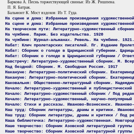
Баркова А. Песнь торжествующей свиньи: Из Ж. Ришпена.
П. Я. Батрак.
Бальмонт К. Мост вздохов: Из Т. Гуда.
На сцене и дома: Избранные произведения художественно
На сцене и дома: Избранные произведения художественно
На творческом пути: Литературно-художественный сборни
На чужбине. Париж. Без издательства. 1920
На чужбине: Журнал-альманах. Ревель. На чужбине. 1921
Набат: Клич пролетарских писателей. Пг. Издание Проле
Набат: Сборник о голоде в Царицынской губернии. Цариц
Набат: Сборник о голоде в Царицынской губернии / Отве
Навстречу: Литературно-художественный сборник. М. Все
Над бездной: Сборник. М. Свободная Россия. 1917
Накануне: Литературно-политический сборник. Екатерино
Накануне: Литературно-политический сборник. Екатерино
Наковальня: Общественно-литературный сборник. Надежди
Начало: Литературно-художественный и публицистический
Начало: Литературно-художественный сборник / Под реда
Начало: Литературно-художественный, научно-популярный
Начало: Стихи и рассказы. Иваново-Вознесенск. Иваново
Наш труд: Сборник литературы, драмы и критики. Иванов
Наш труд: Сборник литературы, драмы и критики / Под р
Наша библиотечка: Литературно-художественная. Новгоро
Наше творчество: Сборник Азовской литературной группы
Наше творчество: Сборник Азовской литературной группы