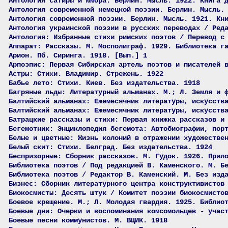
Антология сатиры и юмора. Берлин. Мысль. 1922. Книга 
Антология современной немецкой поэзии. Берлин. Мысль.
Антология современной поэзии. Берлин. Мысль. 1921. Кн
Антология украинской поэзии в русских переводах / Ред
Антология: Избранные стихи римских поэтов / Перевод с
Аппарат: Рассказы. М. Мосполиграф. 1929. Библиотека г
Арион. Пб. Сиринга. 1918. [Вып.] 1
Арпоэпис: Первая Сибирская артель поэтов и писателей 
Астры: Стихи. Владимир. Стрежень. 1922
Бабье лето: Стихи. Киев. Без издательства. 1918
Багряные льды: Литературный альманах. М.; Л. Земля и 
Балтийский альманах: Ежемесячник литературы, искусств
Балтийский альманах: Ежемесячник литературы, искусств
Батрацкие рассказы и стихи: Первая книжка рассказов и
Бегемотник: Энциклопедия бегемота: Автобиографии, пор
Белые и цветные: Жизнь колоний в отражении художестве
Белый скит: Стихи. Белград. Без издательства. 1924
Беспризорные: Сборник рассказов. М. Гудок. 1926. Прил
Библиотека поэтов / Под редакцией В. Каменского. М. Б
Библиотека поэтов / Редактор В. Каменский. М. Без изд
Бизнес: Сборник литературного центра конструктивистов
Биокосмисты: Десять штук / Комитет поэзии биокосмисто
Боевое крещение. М.; Л. Молодая гвардия. 1925. Библио
Боевые дни: Очерки и воспоминания комсомольцев - учас
Боевые песни коммунистов. М. ВЦИК. 1918