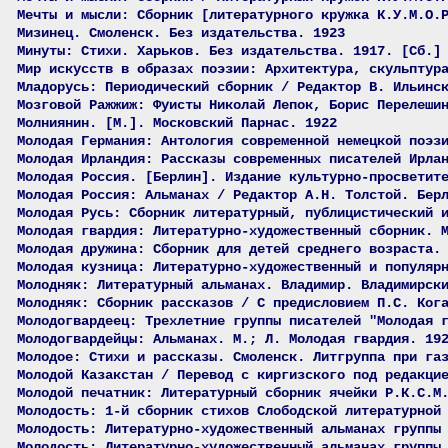
Мечты и мысли: Сборник [литературного кружка К.У.М.О.
Мизинец. Смоленск. Без издательства. 1923
Минуты: Стихи. Харьков. Без издательства. 1917. [Сб.]
Мир искусств в образах поэзии: Архитектура, скульптур
Младорусь: Периодический сборник / Редактор В. Ильинс
Мозговой Ражжиж: Фуисты Николай Лепок, Борис Перелеши
Молниянин. [М.]. Московский Парнас. 1922
Молодая Германия: Антология современной немецкой поэз
Молодая Ирландия: Рассказы современных писателей Ирла
Молодая Россия. [Берлин]. Издание культурно-просветит
Молодая Россия: Альманах / Редактор А.Н. Толстой. Бер
Молодая Русь: Сборник литературный, публицистический 
Молодая гвардия: Литературно-художественный сборник. 
Молодая дружина: Сборник для детей среднего возраста.
Молодая кузница: Литературно-художественный и популяр
Молодняк: Литературный альманах. Владимир. Владимирск
Молодняк: Сборник рассказов / С предисловием П.С. Ког
Молодогвардеец: Трехлетние группы писателей "Молодая 
Молодогвардейцы: Альманах. М.; Л. Молодая гвардия. 19
Молодое: Стихи и рассказы. Смоленск. Литгруппа при га
Молодой Казакстан / Перевод с киргизского под редакци
Молодой печатник: Литературный сборник ячейки Р.К.С.М
Молодость: 1-й сборник стихов Слободской литературной
Молодость: Литературно-художественный альманах группы
Молодость: Литературно-художественный альманах группы