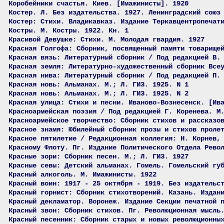
Коробейники счастья. Киев. [Имажинисты]. 1920
Костер. Л. Без издательства. 1927. Ленинградский союз
Костер: Стихи. Владикавказ. Издание Теркавцентропечат
Костры. М. Костры. 1922. Кн. 1
Красивой Девушке: Стихи. М. Молодая гвардия. 1927
Красная Голгофа: Сборник, посвященный памяти товарище
Красная вязь: Литературный сборник / Под редакцией В.
Красная земля: Литературно-художественный сборник Все
Красная нива: Литературный сборник / Под редакцией П.
Красная новь: Альманах. М.; Л. ГИЗ. 1925. N 1
Красная новь: Альманах. М.; Л. ГИЗ. 1925. N 2
Красная улица: Стихи и песни. Иваново-Вознесенск. [Ив
Красноармейская поэзия / Под редакцией Г. Коренева. М
Красноармейское творчество: Сборник стихов и рассказо
Красное знамя: Юбилейный сборник прозы и стихов проле
Красное пятилетие / Редакционная коллегия: Н. Корнев,
Красному Флоту. Пг. Издание Политического Отдела Рево
Красные зори: Сборник песен. М.; Л. ГИЗ. 1927
Красные севы: Детский альманах. Гомель. Гомельский гу
Красный алкоголь. М. Имажинисты. 1922
Красный воин: 1917 - 25 октября - 1919. Без издательс
Красный горнист: Сборник стихотворений. Казань. Издан
Красный декламатор. Воронеж. Издание Секции печатной 
Красный звон: Сборник стихов. Пг. Революционная мысль
Красный песенник: Сборник старых и новых революционны