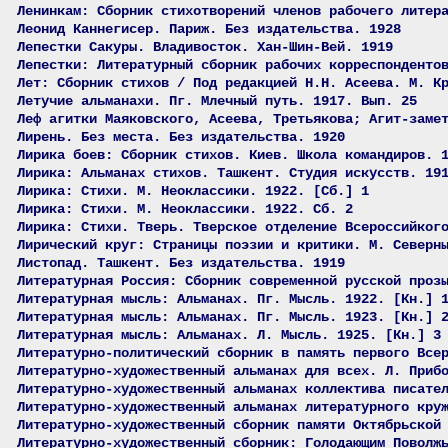
Ленинкам: Сборник стихотворений членов рабочего литер
Леонид Каннегисер. Париж. Без издательства. 1928
Лепестки Сакуры. Владивосток. Хан-Шин-Вей. 1919
Лепестки: Литературный сборник рабочих корреспонденто
Лет: Сборник стихов / Под редакцией Н.Н. Асеева. М. К
Летучие альманахи. Пг. Млечный путь. 1917. Вып. 25
Леф агитки Маяковского, Асеева, Третьякова; Агит-заме
Лирень. Без места. Без издательства. 1920
Лирика боев: Сборник стихов. Киев. Школа командиров. 
Лирика: Альманах стихов. Ташкент. Студия искусств. 19
Лирика: Стихи. М. Неоклассики. 1922. [Сб.] 1
Лирика: Стихи. М. Неоклассики. 1922. Сб. 2
Лирика: Стихи. Тверь. Тверское отделение Всероссийког
Лирический круг: Страницы поэзии и критики. М. Северн
Листопад. Ташкент. Без издательства. 1919
Литературная Россия: Сборник современной русской проз
Литературная мысль: Альманах. Пг. Мысль. 1922. [Кн.] 
Литературная мысль: Альманах. Пг. Мысль. 1923. [Кн.] 
Литературная мысль: Альманах. Л. Мысль. 1925. [Кн.] 3
Литературно-политический сборник в память первого Все
Литературно-художественный альманах для всех. Л. Приб
Литературно-художественный альманах коллектива писате
Литературно-художественный альманах литературного кру
Литературно-художественный сборник памяти Октябрьской
Литературно-художественный сборник: Голодающим Поволж