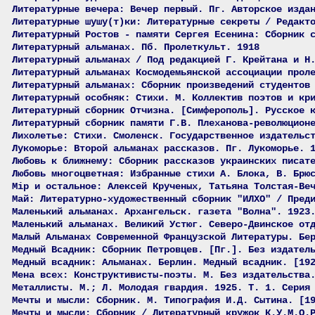
Литературные вечера: Вечер первый. Пг. Авторское изда
Литературные шушу(т)ки: Литературные секреты / Редакт
Литературный Ростов - памяти Сергея Есенина: Сборник 
Литературный альманах. Пб. Пролеткульт. 1918
Литературный альманах / Под редакцией Г. Крейтана и Н
Литературный альманах Космодемьянской ассоциации прол
Литературный альманах: Сборник произведений студентов
Литературный особняк: Стихи. М. Коллектив поэтов и кр
Литературный сборник Отчизна. [Симферополь]. Русское 
Литературный сборник памяти Г.В. Плеханова-революцион
Лихолетье: Стихи. Смоленск. Государственное издательс
Лукоморье: Второй альманах рассказов. Пг. Лукоморье. 
Любовь к ближнему: Сборник рассказов украинских писат
Любовь многоцветная: Избранные стихи А. Блока, В. Брю
Мiр и остальное: Алексей Крученых, Татьяна Толстая-Ве
Май: Литературно-художественный сборник "ИЛХО" / Пред
Маленький альманах. Архангельск. газета "Волна". 1923
Маленький альманах. Великий Устюг. Северо-Двинское от
Малый Альманах Современной Французской Литературы. Бе
Медный Всадник: Сборник Петровцев. [Пг.]. Без издател
Медный всадник: Альманах. Берлин. Медный всадник. [19
Мена всех: Конструктивисты-поэты. М. Без издательства
Металлисты. М.; Л. Молодая гвардия. 1925. Т. 1. Серия
Мечты и мысли: Сборник. М. Типография И.Д. Сытина. [1
Мечты и мысли: Сборник / Литературный кружок К.У.М.О.