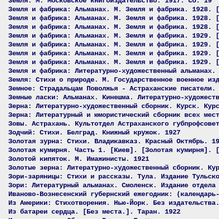
Земля. М. Московское книгоиздательство. 1917. Сб. 19
Земля и фабрика: Альманах. М. Земля и фабрика. 1928. 
Земля и фабрика: Альманах. М. Земля и фабрика. 1928. 
Земля и фабрика: Альманах. М. Земля и фабрика. 1928. 
Земля и фабрика: Альманах. М. Земля и фабрика. 1929. 
Земля и фабрика: Альманах. М. Земля и фабрика. 1929. 
Земля и фабрика: Альманах. М. Земля и фабрика. 1929. 
Земля и фабрика: Альманах. М. Земля и фабрика. 1929. 
Земля и фабрика: Литературно-художественный альманах.
Земля: Стихи о природе. М. Государственное военное из
Земное: Страдальцам Поволжья - Астраханские писатели.
Земные ласки: Альманах. Кинешма. Литературно-художест
Зерна: Литературно-художественный сборник. Курск. Кур
Зерна: Литературный и юмористический сборник всех мес
Зовы. Астрахань. Культотдел Астраханского губпрофсове
Зодчий: Стихи. Белград. Книжный кружок. 1927
Золотая зурна: Стихи. Владикавказ. Красный Октябрь. 1
Золотая кумирня. Часть 1. [Киев]. [Золотая кумирня]. 
Золотой кипяток. М. Имажинисты. 1921
Золотые зерна: Литературно-художественный сборник. Ку
Зори-заряницы: Стихи и рассказы. Тула. Издание Тульск
Зори: Литературный альманах. Смоленск. Издание отдела
Иваново-Вознесенский губернский ежегодник: (календарь
Из Америки: Стихотворения. Нью-Йорк. Без издательства
Из батареи сердца. [Без места.]. Таран. 1922