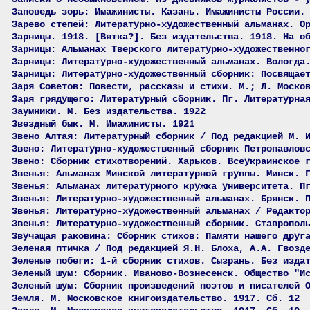
Заповедь зорь: Имажинисты. Казань. Имажинисты России.
Зарево степей: Литературно-художественный альманах. О
Зарницы. 1918. [Вятка?]. Без издательства. 1918. На о
Зарницы: Альманах Тверского литературно-художественно
Зарницы: Литературно-художественный альманах. Вологда
Зарницы: Литературно-художественный сборник: Посвящае
Заря Советов: Повести, рассказы и стихи. М.; Л. Моско
Заря грядущего: Литературный сборник. Пг. Литературна
Заумники. М. Без издательства. 1922
Звездный бык. М. Имажинисты. 1921
Звено Алтая: Литературный сборник / Под редакцией М. 
Звено: Литературно-художественный сборник Петропавлов
Звено: Сборник стихотворений. Харьков. Всеукраинское 
Звенья: Альманах Минской литературной группы. Минск. 
Звенья: Альманах литературного кружка университета. П
Звенья: Литературно-художественный альманах. Брянск. 
Звенья: Литературно-художественный альманах / Редакто
Звенья: Литературно-художественный сборник. Ставропол
Звучащая раковина: Сборник стихов: Памяти нашего друг
Зеленая птичка / Под редакцией Я.Н. Блоха, А.А. Гвозд
Зеленые побеги: 1-й сборник стихов. Сызрань. Без изда
Зеленый шум: Сборник. Иваново-Вознесенск. Общество "И
Зеленый шум: Сборник произведений поэтов и писателей 
Земля. М. Московское книгоиздательство. 1917. Сб. 12