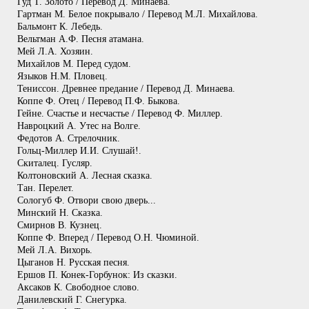
Гуд Т. Золото / Перевод Д. Минаева.
Гартман М. Белое покрывало / Перевод М.Л. Михайлова.
Бальмонт К. Лебедь.
Вельтман А.Ф. Песня атамана.
Мей Л.А. Хозяин.
Михайлов М. Перед судом.
Языков Н.М. Пловец.
Тениссон. Древнее предание / Перевод Д. Минаева.
Коппе Ф. Отец / Перевод П.Ф. Быкова.
Гейне. Счастье и несчастье / Перевод Ф. Миллер.
Навроцкий А. Утес на Волге.
Федотов А. Стрелочник.
Гольц-Миллер И.И. Слушай!.
Скиталец. Гусляр.
Колтоновский А. Лесная сказка.
Тан. Перелет.
Сологуб Ф. Отвори свою дверь...
Минский Н. Сказка.
Смирнов В. Кузнец.
Коппе Ф. Вперед / Перевод О.Н. Чюминой.
Мей Л.А. Вихорь.
Цыганов Н. Русская песня.
Ершов П. Конек-Горбунок: Из сказки.
Аксаков К. Свободное слово.
Данилевский Г. Снегурка.