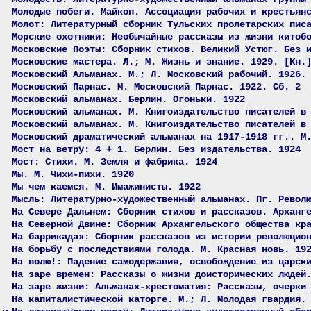
Молодые побеги. Майкоп. Ассоциация рабочих и крестьян
Молот: Литературный сборник Тульских пролетарских пис
Морские охотники: Необычайные рассказы из жизни китоб
Московские Поэты: Сборник стихов. Великий Устюг. Без 
Московские мастера. Л.; М. Жизнь и знание. 1929. [Кн.
Московский Альманах. М.; Л. Московский рабочий. 1926.
Московский Парнас. М. Московский Парнас. 1922. Сб. 2
Московский альманах. Берлин. Огоньки. 1922
Московский альманах. М. Книгоиздательство писателей в
Московский альманах. М. Книгоиздательство писателей в
Московский драматический альманах на 1917-1918 гг.. М
Мост на ветру: 4 + 1. Берлин. Без издательства. 1924
Мост: Стихи. М. Земля и фабрика. 1924
Мы. М. Чихи-пихи. 1920
Мы чем каемся. М. Имажинисты. 1922
Мысль: Литературно-художественный альманах. Пг. Револ
На Севере Дальнем: Сборник стихов и рассказов. Арханг
На Северной Двине: Сборник Архангельского общества кр
На баррикадах: Сборник рассказов из истории революцио
На борьбу с последствиями голода. М. Красная новь. 19
На волю!: Падение самодержавия, освобождение из царск
На заре времен: Рассказы о жизни доисторических людей
На заре жизни: Альманах-хрестоматия: Рассказы, очерки
На капиталистической каторге. М.; Л. Молодая гвардия.