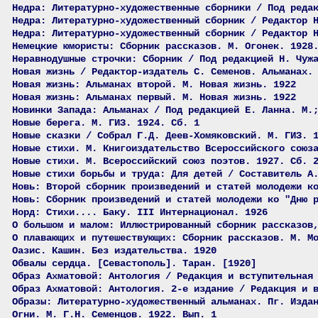
Недра: Литературно-художественные сборники / Под реда
Недра: Литературно-художественный сборник / Редактор 
Недра: Литературно-художественный сборник / Редактор 
Немецкие юмористы: Сборник рассказов. М. Огонек. 1928
Неравнодушные строчки: Сборник / Под редакцией Н. Чуж
Новая жизнь / Редактор-издатель С. Семенов. Альманах.
Новая жизнь: Альманах второй. М. Новая жизнь. 1922
Новая жизнь: Альманах первый. М. Новая жизнь. 1922
Новинки Запада: Альманах / Под редакцией Е. Ланна. М.
Новые берега. М. ГИЗ. 1924. Сб. 1
Новые сказки / Собрал Г.Д. Деев-Хомяковский. М. ГИЗ. 
Новые стихи. М. Книгоиздательство Всероссийского союз
Новые стихи. М. Всероссийский союз поэтов. 1927. Сб. 
Новые стихи борьбы и труда: Для детей / Составитель А
Новь: Второй сборник произведений и статей молодежи к
Новь: Сборник произведений и статей молодежи ко "Дню 
Норд: Стихи.... Баку. III Интернационал. 1926
О большом и малом: Иллюстрированный сборник рассказов
О плавающих и путешествующих: Сборник рассказов. М. М
Оазис. Кашин. Без издательства. 1920
Обвалы сердца. [Севастополь]. Таран. [1920]
Образ Ахматовой: Антология / Редакция и вступительная
Образ Ахматовой: Антология. 2-е издание / Редакция и 
Образы: Литературно-художественный альманах. Пг. Изда
Огни. М. Г.Н. Семенцов. 1922. Вып. 1